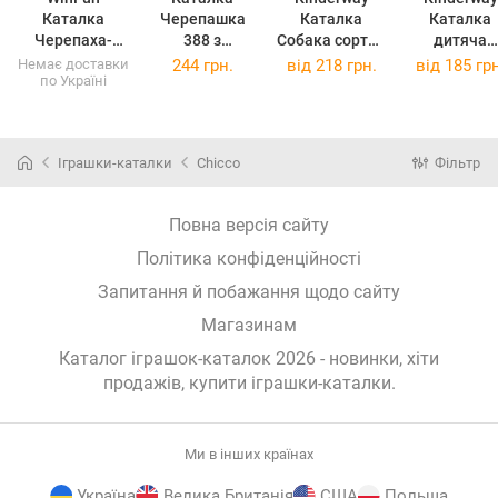
Каталка
Черепашка
Каталка
Каталка
Черепаха-
388 з
Собака сортер
дитяча
сортер
дзвіночком, у
28*17,5*17см
«Сонечко
Немає доставки
244 грн.
від
218 грн.
від
185 грн
по Україні
пакеті Вид 1
06-602
(06-603)
Іграшки-каталки
Chicco
Фільтр
Повна версія сайту
Політика конфіденційності
Запитання й побажання щодо сайту
Магазинам
Каталог іграшок-каталок 2026 - новинки, хіти
продажів,
купити іграшки-каталки
.
Ми в інших країнах
Україна
Велика Британія
США
Польща