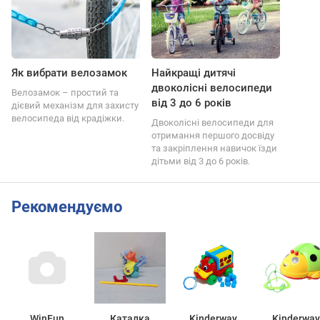
Як вибрати велозамок
Найкращі дитячі
двоколісні велосипеди
Велозамок – простий та
від 3 до 6 років
дієвий механізм для захисту
велосипеда від крадіжки.
Двоколісні велосипеди для
отримання першого досвіду
та закріплення навичок їзди
дітьми від 3 до 6 років.
Рекомендуємо
WinFun
Каталка
Kinderway
Kinderway