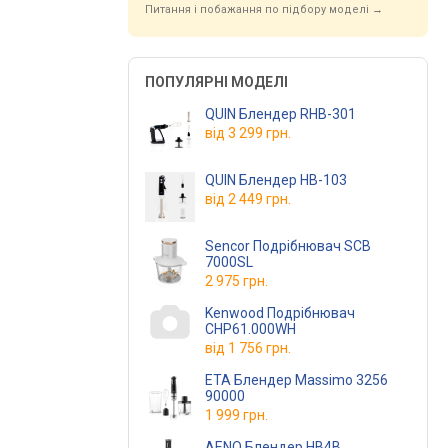
Питання і побажання по підбору моделі →
ПОПУЛЯРНІ МОДЕЛІ
QUIN Блендер RHB-301
від
3 299 грн.
QUIN Блендер HB-103
від
2 449 грн.
Sencor Подрібнювач SCB
7000SL
2 975 грн.
Kenwood Подрібнювач
CHP61.000WH
від
1 756 грн.
ETA Блендер Massimo 3256
90000
1 999 грн.
AENO Блендер HB4B