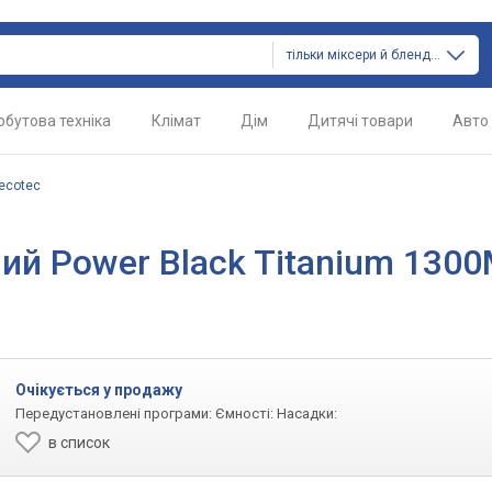
тільки міксери й блендери
обутова техніка
Клімат
Дім
Дитячі товари
Авто
ecotec
ний Power Black Titanium 130
Очікується у продажу
Передустановлені програми: Ємності: Насадки:
в список