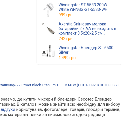
Winningstar ST-5533 200W
White WNNGS-ST-5533-WH
999 грн.
Axentia Спінювач молока
батарейки 2 x AA не входять в
комплект 3.5x20x2.5 см
(290575)
242 грн.
Winningstar Блендер ST-6500
Silver
1 499 грн.
стаціонарний Power Black Titanium 1300MAX W (CCTC-03920) CCTC-03920
Ми знаємо, де купити міксери й блендери Cecotec Блендер
газинах. В каталозі можна знайти всю необхідну для вибору
,
відгуки
користувачів, фотогалереї товарів, глосарій термінів,
ких матеріалів тільки за письмовою згодою редакції.