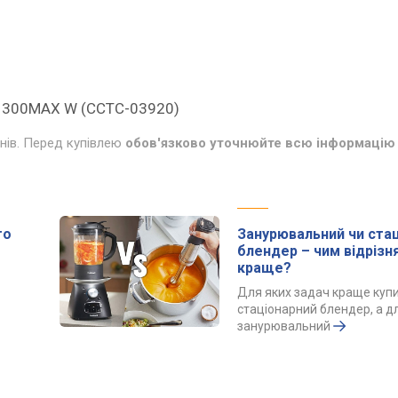
m 1300MAX W (CCTC-03920)
инів. Перед купівлею
обов'язково уточнюйте всю інформацію 
го
Занурювальний чи ста
блендер – чим відрізн
краще?
Для яких задач краще куп
стаціонарний блендер, а д
занурювальний