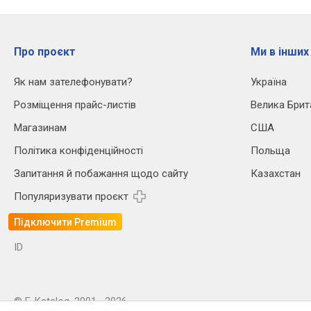
Про проєкт
Ми в інших
Як нам зателефонувати?
Україна
Розміщення прайс-листів
Велика Брит
Магазинам
США
Політика конфіденційності
Польща
Запитання й побажання щодо сайту
Казахстан
Популяризувати проєкт
Підключити Premium
ID
© E-Katalog, 2001—2026