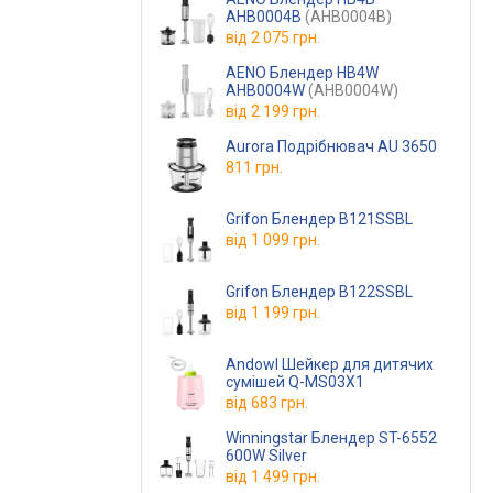
AHB0004B
(AHB0004B)
від
2 075 грн.
AENO Блендер HB4W
AHB0004W
(AHB0004W)
від
2 199 грн.
Aurora Подрібнювач AU 3650
811 грн.
Grifon Блендер B121SSBL
від
1 099 грн.
Grifon Блендер B122SSBL
від
1 199 грн.
Andowl Шейкер для дитячих
сумішей Q-MS03X1
від
683 грн.
Winningstar Блендер ST-6552
600W Silver
від
1 499 грн.