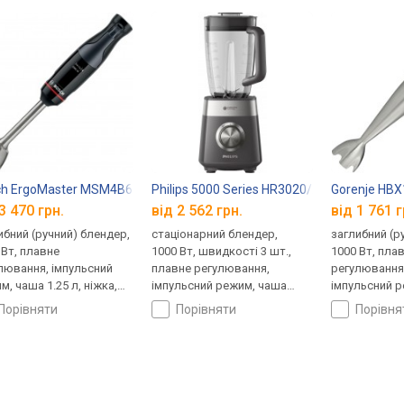
ch ErgoMaster MSM4B670
Philips 5000 Series HR3020/20
Gorenje HB
3 470 грн.
від 2 562 грн.
від 1 761 г
ибний (ручний) блендер,
стаціонарний блендер,
заглибний (р
 Вт, плавне
1000 Вт, швидкості 3 шт.,
1000 Вт, пла
лювання, імпульсний
плавне регулювання,
регулювання
м, чаша 1.25 л, ніжка,
імпульсний режим, чаша
імпульсний р
чок, ніж подрібнювача, 4
1.5 л
віничок, ніж
порівняти
порівняти
порівн
и для шатківниці /
зки