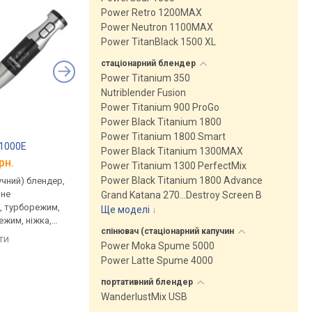
Power Retro 1200MAX
Power Neutron 1100MAX
Power TitanBlack 1500 XL
стаціонарний
блендер
Power Titanium 350
Nutriblender Fusion
Power Titanium 900 ProGo
Power Black Titanium 1800
Power Titanium 1800 Smart
X1000E
Bosch ErgoMixx MSM67170
Clatronic ME 3604
Power Black Titanium 1300MAX
рн.
від 2 448 грн.
від 1 878 грн.
Power Titanium 1300 PerfectMix
Power Black Titanium 1800 Advance
учний) блендер,
заглибний (ручний) блендер,
овочерізка, 150 Вт,
вне
750 Вт, швидкості 12 шт.,
швидкості 1 шт., імп
Grand Katana 270…Destroy Screen B
, турборежим,
плавне регулювання,
режим, 5 дисків для
Ще моделі
↓
ежим, ніжка,
турборежим, імпульсний
шаткування / нарізки
спінювач (стаціонарний
капучин
 подрібнювача
режим, ніжка, віничок, ніж
штовхач
яти
порівняти
порівняти
Power Moka Spume 5000
подрібнювача, ніж для
льоду
Power Latte Spume 4000
портативний
блендер
WanderlustMix USB