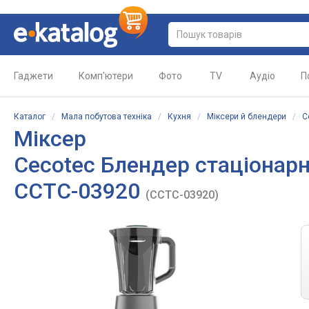
Гаджети
Комп'ютери
Фото
TV
Аудіо
П
Каталог
/
Мала побутова техніка
/
Кухня
/
Міксери й блендери
/
C
Міксер
Cecotec Блендер стаціонар
CCTC-03920
(CCTC-03920)