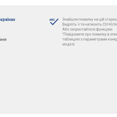
 країнах
Знайшли помилку на цій сторінц
Виділіть її та натисніть Ctrl+Ente
Або скористайтеся функцією
"Повідомити про помилку в опис
анія
таблицею з параметрами конк
моделі.