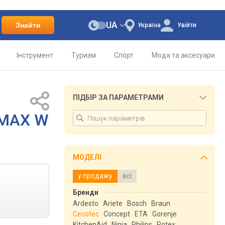
UA
Знайти
Україна
Увійти
Інструмент
Туризм
Спорт
Мода та аксесуари
ПІДБІР ЗА ПАРАМЕТРАМИ
0MAX W
МОДЕЛІ
у продажу
всі
Бренди
Ardesto
Ariete
Bosch
Braun
Cecotec
Concept
ETA
Gorenje
KitchenAid
Ninja
Philips
Rotex