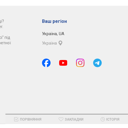
Ваш регіон
і?
r.
Україна
,
UA
і" під
ретної
Україна
ПОРІВНЯННЯ
ЗАКЛАДКИ
ІСТОРІЯ
Темна версія