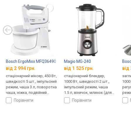
Bosch ErgoMixx MFQ36490
Magio MG-240
Bos
від 2 994 грн.
від 1 525 грн.
від 
стаціонарний міксер, 450 Вт,
стаціонарний блендер,
загл
швидкості 5 шт., імпульсний
1000 Вт, швидкості 2 шт.,
1000
режим, чаша 3 л, поворотна
імпульсний режим, чаша
регу
чаша, ніжка, подвійний
1.5 л, віничок, млинок (для
режи
вінчик, ніж подрібнювача
кави)
віни
порівняти
порівняти
диск
нарі