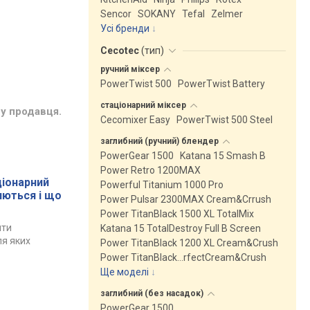
Sencor
SOKANY
Tefal
Zelmer
Усі бренди
Cecotec
(
тип
)
ручний
міксер
PowerTwist 500
PowerTwist Battery
стаціонарний
міксер
у продавця.
Cecomixer Easy
PowerTwist 500 Steel
заглибний (ручний)
блендер
PowerGear 1500
Katana 15 Smash B
Power Retro 1200MAX
ціонарний
Powerful Titanium 1000 Pro
яються і що
Power Pulsar 2300MAX Cream&Crrush
Power TitanBlack 1500 XL TotalMix
ити
Katana 15 TotalDestroy Full B Screen
ля яких
Power TitanBlack 1200 XL Cream&Crush
Power TitanBlack…rfectCream&Crush
Ще моделі
↓
заглибний (без
насадок)
PowerGear 1500