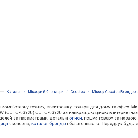
Каталог
/
Міксери й блендери
/
Cecotec
/
Міксер Cecotec Блендер 
 і комп'ютерну техніку, електроніку, товари для дому та офісу. 
 W (CCTC-03920) CCTC-03920 за найкращою ціною в інтернет-ма
оделей за параметрами, детальні
описи
, пошук товару за назвою
ації
експертів,
каталог брендів
і багато іншого. Передрук будь-я