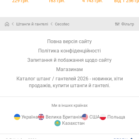
229 грн.
163 грн.
4 143 грн.
від
1 256 гр
гайками
гайками
23-1)
пластикові
чорний
(25мм)
чорний
(25мм)
оболонці 14
кг
(NE-PL-R-01
Штанги й гантелі
Cecotec
Фільтр
Повна версія сайту
Політика конфіденційності
Запитання й побажання щодо сайту
Магазинам
Каталог штанг / гантелей 2026 - новинки, хіти
продажів,
купити штанги й гантелі
.
Ми в інших країнах
Україна
Велика Британія
США
Польща
Казахстан
E-