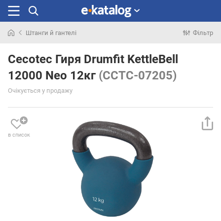
Штанги й гантелі
Фільтр
Шукали
раніше
Cecotec Гиря Drumfit KettleBell
12000 Neo 12кг
(CCTC-07205)
Очікується у продажу
в список