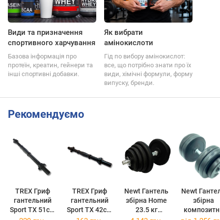
Види та призначення
Як вибрати
спортивного харчування
амінокислоти
Базова інформація про
Гід по вибору амінокислот:
протеїн, креатин, гейнери та
все, що потрібно знати про їх
інші спортивні добавки.
види, хімічні формули, форму
випуску, бренди.
Рекомендуємо
TREX Гриф
TREX Гриф
Newt Гантель
Newt Ганте
гантельний
гантельний
збірна Home
збірна
Sport TX 51см
Sport TX 42см
23.5 кг
композитн
з пласт.
з пласт.
(TI-968-745-
Rock Pro-R 