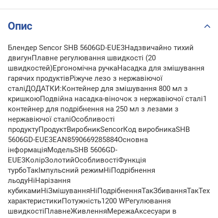
Опис
Блендер Sencor SHB 5606GD-EUE3Надзвичайно тихий
двигунПлавне регулювання швидкості (20
швидкостей)Ергономічна ручкаНасадка для змішування
гарячих продуктівРіжуче лезо з нержавіючої
сталіДОДАТКИ:Контейнер для змішування 800 мл з
кришкоюПодвійна насадка-віночок з нержавіючої сталі1
контейнер для подрібнення на 250 мл з лезами з
нержавіючої сталіОсобливості
продуктуПродуктВиробникSencorКод виробникаSHB
5606GD-EUE3EAN8590669285884Основна
інформаціяМодельSHB 5606GD-
EUE3КолірЗолотийОсобливостіФункція
турбоТакІмпульсний режимНіПодрібнення
льодуНіНарізання
кубикамиНіЗмішуванняНіПодрібненняТакЗбиванняТакТехні
характеристикиПотужність1200 WРегулювання
швидкостіПлавнеЖивленняМережаАксесуари в