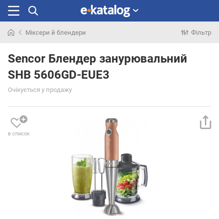
Міксери й блендери
Фільтр
Шукали
раніше
Sencor Блендер занурювальний
SHB 5606GD-EUE3
Очікується у продажу
в список