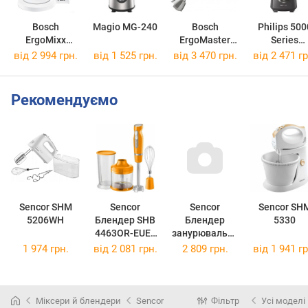
Bosch
Magio MG-240
Bosch
Philips 500
ErgoMixx
ErgoMaster
Series
MFQ36490
MSM4B670
HR3020/2
від 2 994 грн.
від 1 525 грн.
від 3 470 грн.
від 2 471 гр
Рекомендуємо
Sencor SHM
Sencor
Sencor
Sencor SHM
5206WH
Блендер SHB
Блендер
5330
4463OR-EUE3
занурювальни
SHB4463OR-
й SHB 4464RD
1 974 грн.
від
2 081 грн.
2 809 грн.
від
1 941 гр
EUE3
Міксери й блендери
Sencor
Фільтр
Усі моделі