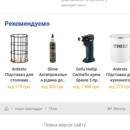
використанні
Рекомендуємо
Ardesto
Slime
Gefu Набір
Ardesto
Підставка для
Антипрокольн
Carmello крем
Підставка д
столових
а рідина для
брюле 5 пр
кухонного
приборів
камер 237 мл
35360
(35360)
приладдя
від
179 грн.
від
450 грн.
від
1 908 грн.
від
219 грн
Midori
10015
(10015)
Midori
11х11х17см,
12х15.5см
чорний
білий
AR0905B
AR0915W
Інше приладдя
Thun
Фільтр
(AR0905B)
(AR0915W
Повна версія сайту