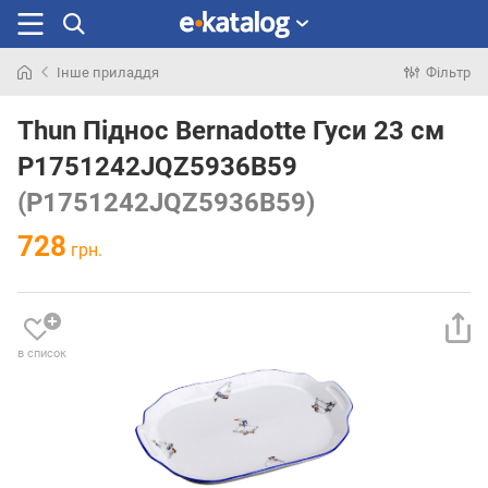
Інше приладдя
Фільтр
Шукали
раніше
Thun Піднос Bernadotte Гуси 23 см
P1751242JQZ5936B59
(P1751242JQZ5936B59)
728
грн.
в список