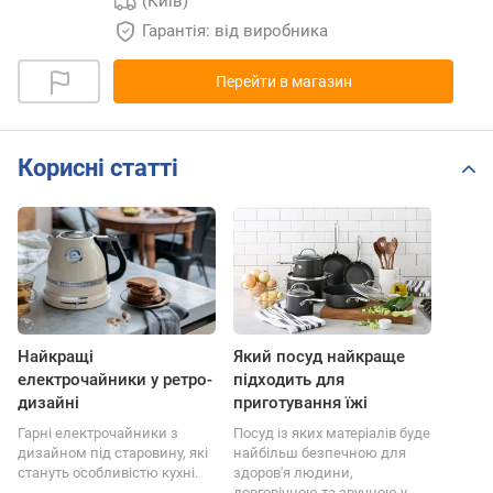
(Київ)
Гарантія: від виробника
Перейти в магазин
Корисні статті
Найкращі
Який посуд найкраще
електрочайники у ретро-
підходить для
дизайні
приготування їжі
Гарні електрочайники з
Посуд із яких матеріалів буде
дизайном під старовину, які
найбільш безпечною для
стануть особливістю кухні.
здоров'я людини,
довговічною та зручною у