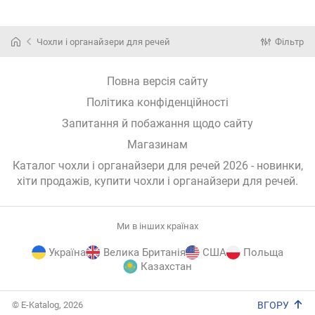
50816
R100535
Home R3367
15
Чохли і органайзери для речей
Фільтр
Повна версія сайту
Політика конфіденційності
Запитання й побажання щодо сайту
Магазинам
Каталог чохли і органайзери для речей 2026 - новинки,
хіти продажів,
купити чохли і органайзери для речей
.
Ми в інших країнах
Україна
Велика Британія
США
Польща
Казахстан
E-
© E-Katalog, 2026
ВГОРУ
Katalog