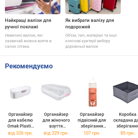
Найкращі валізи для
Як вибрати валізу для
ручної поклажі
подорожей
Невеликі валізи, які
Об'єм, тип, матеріал та інші
зазвичай можна взяти в
ключові критерії вибору
салон літака.
дорожньої валізи
Рекомендуємо
Органайзер
Органайзер
Органайзер
Коробка
для кабелю
для жіночого
підвісний для
складана д
Оmak Plastik
взуття
зберігання
зберіганн
50808
прозорий
речей 3від
речей "Stron
від
326 грн.
від
229 грн.
107 грн.
85 грн.
Omak Plastik
20*60см Home
30*30*15с