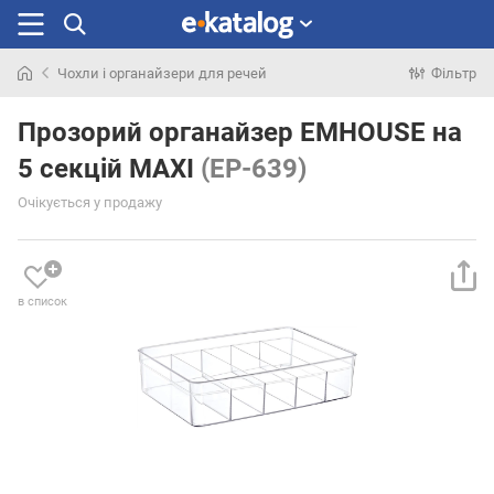
Чохли і органайзери для речей
Фільтр
Шукали
раніше
Прозорий органайзер EMHOUSE на
5 секцій MAXI
(EP-639)
Очікується у продажу
в список