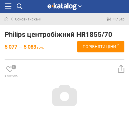
Соковитискачі
Фільтр
Шукали
раніше
Philips центробіжний HR1855/70
2
5 077 — 5 083
ПОРІВНЯТИ ЦІНИ
грн.
в список