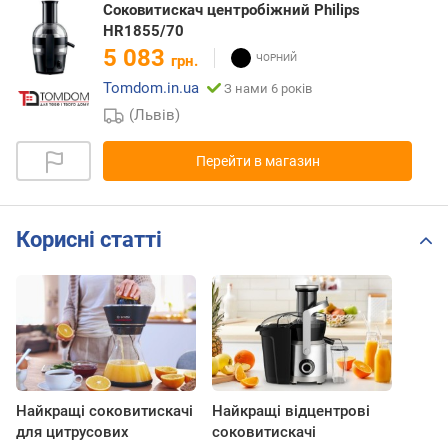
Соковитискач центробіжний Philips
HR1855/70
5 083
грн.
Tomdom.in.ua
З нами 6 років
(Львів)
Перейти в магазин
Корисні статті
Найкращі соковитискачі
Найкращі відцентрові
для цитрусових
соковитискачі