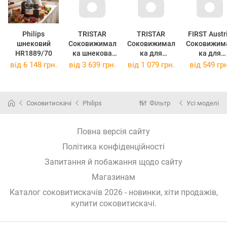
Philips
TRISTAR
TRISTAR
FIRST Austr
шнековий
Соковижимал
Соковижимал
Соковижим
HR1889/70
ка шнекова
ка для
ка для
SC-2292
цитрусових
цитрусови
від
6 148 грн.
від
3 639 грн.
від
1 079 грн.
від
549 грн
CP-2269
FIRST FA-52
Yellow
Соковитискачі
Philips
Фільтр
Усі моделі
Повна версія сайту
Політика конфіденційності
Запитання й побажання щодо сайту
Магазинам
Каталог соковитискачів 2026 - новинки, хіти продажів,
купити соковитискачі
.