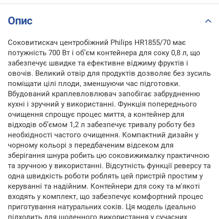
Опис
Соковитискач центробіжний Philips HR1855/70 має
потужність 700 Вт і об’єм контейнера для соку 0,8 л, що
забезпечує швидке та ефективне віджиму фруктів і
овочів. Великий отвір для продуктів дозволяє без зусиль
поміщати цілі плоди, зменшуючи час підготовки.
Вбудований краплевловлювач запобігає забрудненню
кухні і зручний у використанні. Функція попереднього
очищення спрощує процес миття, а контейнер для
відходів об’ємом 1,2 л забезпечує тривалу роботу без
необхідності частого очищення. Компактний дизайн у
чорному кольорі з передбаченим відсеком для
зберігання шнура робить цю соковижималку практичною
та зручною у використанні. Відсутність функції реверсу та
одна швидкість роботи роблять цей пристрій простим у
керуванні та надійним. Контейнери для соку та м'якоті
входять у комплект, що забезпечує комфортний процес
приготування натуральних соків. Ця модель ідеально
підходить для щоденного використання у сучасних