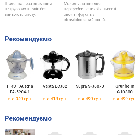
Щоденна доза вітамінів з
Моделі для швидкої
цитрусових плодів без
переробки великої кількості
зайвого клопоту.
овочів і фруктів у
вітамінізований напій.
Рекомендуємо
FIRST Austria
Vesta ECJ02
Supra S-J8878
Grunhelm
FA-5204-1
GJO800
від 349 грн.
від 418 грн.
від 499 грн.
від 499 грн
Рекомендуємо