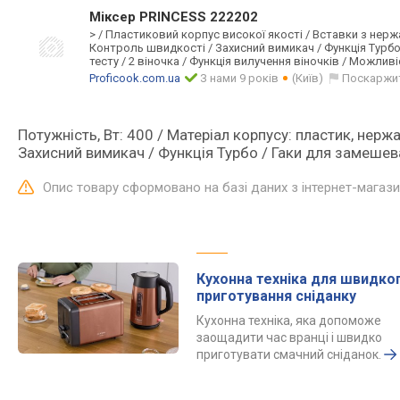
Міксер PRINCESS 222202
> / Пластиковий корпус високої якості / Вставки з нержа
Контроль швидкості / Захисний вимикач / Функція Турб
тесту / 2 віночка / Функція вилучення віночків / Можливіс
Proficook.com.ua
З нами 9 років
(Київ)
Поскаржи
Потужність, Вт: 400 / Матеріал корпусу: пластик, нерж
Захисний вимикач / Функція Турбо / Гаки для замешевані
Опис товару сформовано на базі даних з інтернет-магаз
Кухонна техніка для швидко
приготування сніданку
Кухонна техніка, яка допоможе
заощадити час вранці і швидко
приготувати смачний сніданок.