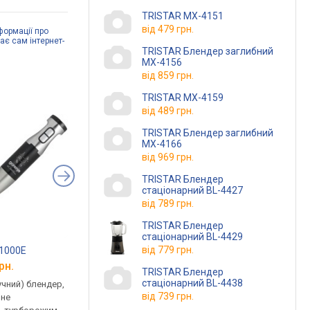
TRISTAR MX-4151
від
479 грн.
формації про
дає сам інтернет-
TRISTAR Блендер заглибний
MX-4156
від
859 грн.
TRISTAR MX-4159
від
489 грн.
TRISTAR Блендер заглибний
MX-4166
від
969 грн.
TRISTAR Блендер
стаціонарний BL-4427
від
789 грн.
TRISTAR Блендер
стаціонарний BL-4429
від
779 грн.
X1000E
Bosch ErgoMixx MSM67170
Clatronic ME 3604
рн.
від 2 448 грн.
від 1 878 грн.
TRISTAR Блендер
стаціонарний BL-4438
учний) блендер,
заглибний (ручний) блендер,
овочерізка, 150 Вт,
від
739 грн.
вне
750 Вт, швидкості 12 шт.,
швидкості 1 шт., імп