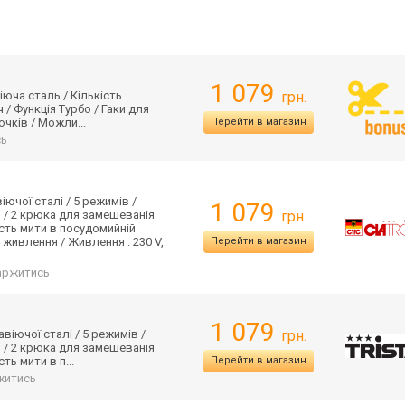
1 079
іюча сталь / Кількість
грн.
/ Функція Турбо / Гаки для
очків / Можли...
Перейти в магазин
сь
ючої сталі / 5 режимів /
1 079
о / 2 крюка для замешеванія
грн.
ість мити в посудомийній
 живлення / Живлення : 230 V,
Перейти в магазин
аржитись
1 079
віючої сталі / 5 режимів /
грн.
о / 2 крюка для замешеванія
ть мити в п...
Перейти в магазин
житись