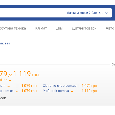
тільки міксери й блендери
обутова техніка
Клімат
Дім
Дитячі товари
Авто
rincess
Я
079
1 119
грн.
до
ціни
→
4
com
→
1 079 грн.
Clatronic-shop.com.ua
→
1 079 грн.
op.com.ua
→
1 079 грн.
Proficook.com.ua
→
1 119 грн.
исок