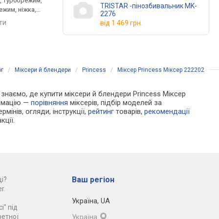
, турборежим,
плавне регулювання,
режим, 5 дисків для
TRISTAR -пінозбивальник MK-
ежим, ніжка,
турборежим, імпульсний
шаткування / нарізки
2276
 подрібнювача
режим, ніжка, віничок, ніж
штовхач
яти
порівняти
порівняти
від
1 469 грн.
подрібнювача, ніж для
льоду
ог
/
Міксери й блендери
/
Princess
/
Міксер Princess Міксер 222202
и знаємо, де купити міксери й блендери Princess Міксер
ормацію —
порівняння
міксерів, підбір моделей за
рмінів, огляди, інструкції,
рейтинг
товарів,
рекомендації
кції.
Ваш регіон
і?
r.
Україна
,
UA
і" під
ретної
Україна