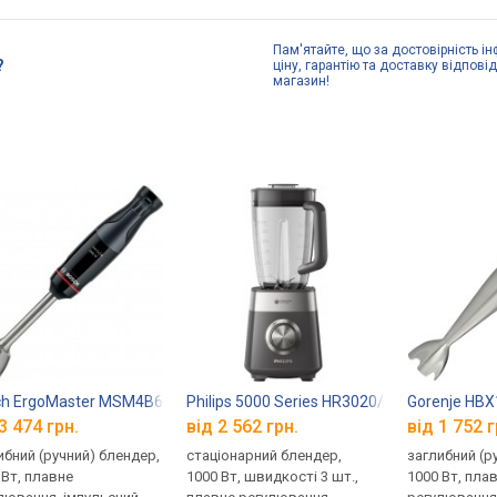
Пам'ятайте, що за достовірність ін
?
ціну, гарантію та доставку відпові
магазин!
ch ErgoMaster MSM4B670
Philips 5000 Series HR3020/20
Gorenje HB
3 474 грн.
від 2 562 грн.
від 1 752 г
ибний (ручний) блендер,
стаціонарний блендер,
заглибний (р
 Вт, плавне
1000 Вт, швидкості 3 шт.,
1000 Вт, пла