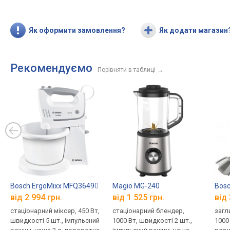
Як оформити замовлення?
Як додати магазин
Рекомендуємо
Порівняти в таблиці
→
Bosch ErgoMixx MFQ36490
Magio MG-240
Bos
від 2 994 грн.
від 1 525 грн.
від 
стаціонарний міксер, 450 Вт,
стаціонарний блендер,
загл
швидкості 5 шт., імпульсний
1000 Вт, швидкості 2 шт.,
1000