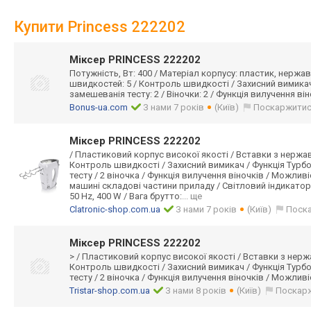
Купити Princess 222202
Міксер PRINCESS 222202
Потужність, Вт: 400 / Матеріал корпусу: пластик, нержав
швидкостей: 5 / Контроль швидкості / Захисний вимикач 
замешеванія тесту: 2 / Віночки: 2 / Функція вилучення він
Bonus-ua.com
З нами 7 років
(Київ)
Поскаржити
Міксер PRINCESS 222202
/ Пластиковий корпус високої якості / Вставки з нержаві
Контроль швидкості / Захисний вимикач / Функція Турб
тесту / 2 віночка / Функція вилучення віночків / Можлив
машині складові частини приладу / Світловий індикатор
50 Hz, 400 W / Вага брутто:
... ще
Clatronic-shop.com.ua
З нами 7 років
(Київ)
Поск
Міксер PRINCESS 222202
> / Пластиковий корпус високої якості / Вставки з нержа
Контроль швидкості / Захисний вимикач / Функція Турб
тесту / 2 віночка / Функція вилучення віночків / Можливіс
Tristar-shop.com.ua
З нами 8 років
(Київ)
Поскар