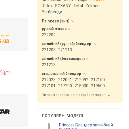
Rotex
SOKANY
Tefal
Zelmer
Усі бренди
Princess
(
тип
)
ручний
міксер
222202
заглибний (ручний)
блендер
221203
221213
заглибний (без
насадок)
221213
стаціонарний
блендер
212023
212091
212092
217100
217101
217200
218000
219500
Питання і побажання по підбору моделі →
ПОПУЛЯРНІ МОДЕЛІ
Princess Блендер заглибний