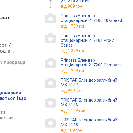
221213 Slim Fit
від
969 грн.
Princess Блендер
стаціонарний 217100 10-Speed
від
1 759 грн.
Princess Блендер
стаціонарний 217101 Pro-2
сті /
Series
жли...
від
1 329 грн.
Princess Блендер
у продавця.
стаціонарний 217200 Compact
від
1 299 грн.
TRISTAR Блендер заглибний
MX-4187
від
949 грн.
ціонарний
яються і що
TRISTAR Блендер заглибний
MX-4186
від
1 129 грн.
ити
ля яких
TRISTAR Блендер заглибний
MX-4118
від
469 грн.