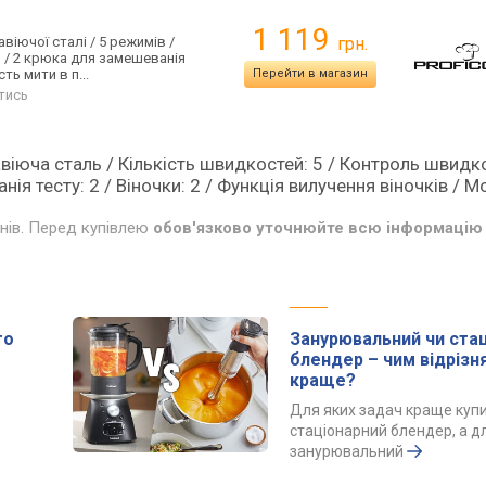
1 119
віючої сталі / 5 режимів /
грн.
о / 2 крюка для замешеванія
ть мити в п...
Перейти в магазин
тись
авіюча сталь / Кількість швидкостей: 5 / Контроль швидко
я тесту: 2 / Віночки: 2 / Функція вилучення віночків / Мо
инів. Перед купівлею
обов'язково уточнюйте всю інформацію 
го
Занурювальний чи ста
блендер – чим відрізн
краще?
Для яких задач краще куп
стаціонарний блендер, а д
занурювальний