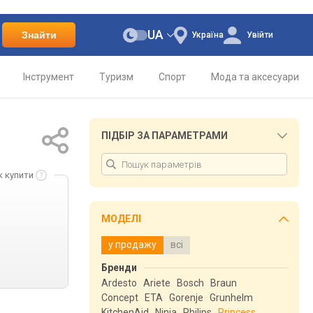
UA
Знайти
Україна
Увійти
Інструмент
Туризм
Спорт
Мода та аксесуари
ПІДБІР ЗА ПАРАМЕТРАМИ
к купити
МОДЕЛІ
у продажу
всі
Бренди
Ardesto
Ariete
Bosch
Braun
Concept
ETA
Gorenje
Grunhelm
KitchenAid
Ninja
Philips
Princess