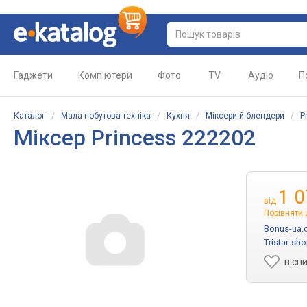
Гаджети
Комп'ютери
Фото
TV
Аудіо
П
Каталог
/
Мала побутова техніка
/
Кухня
/
Міксери й блендери
/
P
Міксер Princess 222202
1 
від
Порівняти 
Bonus-ua.
Tristar-sh
в сп