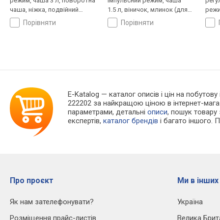
режим, чаша 3 л, поворотна
імпульсний режим, чаша
регу
чаша, ніжка, подвійний
1.5 л, віничок, млинок (для
режи
вінчик, ніж подрібнювача
кави)
віни
порівняти
порівняти
диск
нарі
E-Katalog
— каталог описів і цін на побутову
222202 за найкращою ціною в інтернет-мага
параметрами, детальні
описи
, пошук товару
експертів,
каталог брендів
і багато іншого. 
Про проєкт
Ми в інших
Як нам зателефонувати?
Україна
Розміщення прайс-листів
Велика Брит