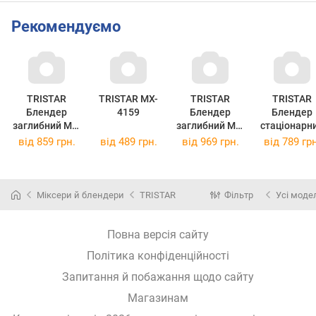
Рекомендуємо
TRISTAR
TRISTAR MX-
TRISTAR
TRISTAR
Блендер
4159
Блендер
Блендер
заглибний MX-
заглибний MX-
стаціонарн
4156
4166
BL-4427
від
859 грн.
від
489 грн.
від
969 грн.
від
789 грн
Міксери й блендери
TRISTAR
Фільтр
Усі моде
Повна версія сайту
Політика конфіденційності
Запитання й побажання щодо сайту
Магазинам