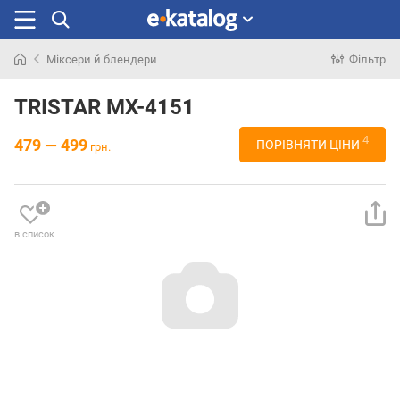
Міксери й блендери
Фільтр
Шукали
раніше
TRISTAR MX-4151
4
479 — 499
ПОРІВНЯТИ ЦІНИ
грн.
в список