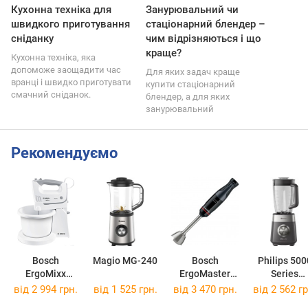
Кухонна техніка для
Занурювальний чи
швидкого приготування
стаціонарний блендер –
сніданку
чим відрізняються і що
краще?
Кухонна техніка, яка
допоможе заощадити час
Для яких задач краще
вранці і швидко приготувати
купити стаціонарний
смачний сніданок.
блендер, а для яких
занурювальний
Рекомендуємо
Bosch
Magio MG-240
Bosch
Philips 500
ErgoMixx
ErgoMaster
Series
MFQ36490
MSM4B670
HR3020/2
від 2 994 грн.
від 1 525 грн.
від 3 470 грн.
від 2 562 гр