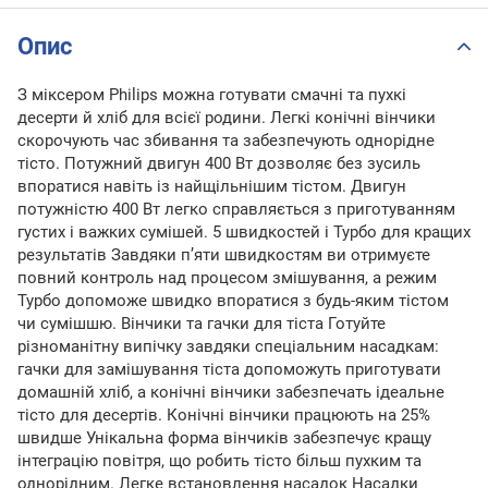
Опис
З міксером Philips можна готувати смачні та пухкі
десерти й хліб для всієї родини. Легкі конічні вінчики
скорочують час збивання та забезпечують однорідне
тісто. Потужний двигун 400 Вт дозволяє без зусиль
впоратися навіть із найщільнішим тістом. Двигун
потужністю 400 Вт легко справляється з приготуванням
густих і важких сумішей. 5 швидкостей і Турбо для кращих
результатів Завдяки п’яти швидкостям ви отримуєте
повний контроль над процесом змішування, а режим
Турбо допоможе швидко впоратися з будь-яким тістом
чи сумішшю. Вінчики та гачки для тіста Готуйте
різноманітну випічку завдяки спеціальним насадкам:
гачки для замішування тіста допоможуть приготувати
домашній хліб, а конічні вінчики забезпечать ідеальне
тісто для десертів. Конічні вінчики працюють на 25%
швидше Унікальна форма вінчиків забезпечує кращу
інтеграцію повітря, що робить тісто більш пухким та
однорідним. Легке встановлення насадок Насадки