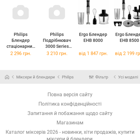
Philips
Philips
Ergo Блендер
Ergo Бленд
Блендер
Подрібнювач
EHB 8000
EHB 8500
стаціонарний
3000 Series
HR2040/00
HR1503/00
2 296 грн.
3 210 грн.
від
1 847 грн.
від
2 199 гр
Міксери й блендери
Philips
Фільтр
Усі моделі
Повна версія сайту
Політика конфіденційності
Запитання й побажання щодо сайту
Магазинам
Каталог міксерів 2026 - новинки, хіти продажів,
купити
міксери й блендери
.