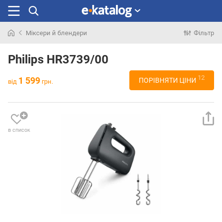
Міксери й блендери
Фільтр
Шукали
раніше
Philips HR3739/00
12
1 599
ПОРІВНЯТИ ЦІНИ
від
грн.
в список