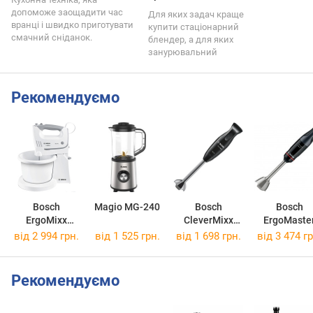
допоможе заощадити час
Для яких задач краще
вранці і швидко приготувати
купити стаціонарний
смачний сніданок.
блендер, а для яких
занурювальний
Рекомендуємо
Bosch
Magio MG-240
Bosch
Bosch
ErgoMixx
CleverMixx
ErgoMaste
MFQ36490
MSM2620B
MSM4B67
від 2 994 грн.
від 1 525 грн.
від 1 698 грн.
від 3 474 гр
Рекомендуємо