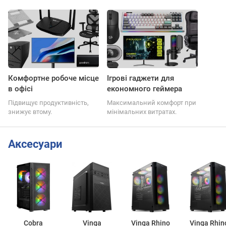
Комфортне робоче місце
Ігрові гаджети для
в офісі
економного геймера
Підвищує продуктивність,
Максимальний комфорт при
знижує втому.
мінімальних витратах.
Аксесуари
Cobra
Vinga
Vinga Rhino
Vinga Rhin