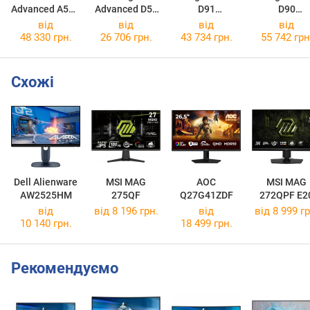
Advanced A56X
Advanced D57
D91
D90
A56X.16.H1S2.55.20440
Advanced D5765
Rhino D9100
Rhino D902
від
від
від
від
48 330 грн.
26 706 грн.
43 734 грн.
55 742 грн
Схожі
Dell Alienware
MSI MAG
AOC
MSI MAG
AW2525HM
275QF
Q27G41ZDF
272QPF E2
від
від 8 196 грн.
від
від 8 999 гр
10 140 грн.
18 499 грн.
Рекомендуємо