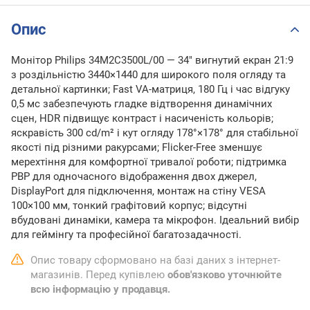
Опис
Монітор Philips 34M2C3500L/00 — 34" вигнутий екран 21:9
з роздільністю 3440×1440 для широкого поля огляду та
детальної картинки; Fast VA-матриця, 180 Гц і час відгуку
0,5 мс забезпечують гладке відтворення динамічних
сцен, HDR підвищує контраст і насиченість кольорів;
яскравість 300 cd/m² і кут огляду 178°×178° для стабільної
якості під різними ракурсами; Flicker-Free зменшує
мерехтіння для комфортної тривалої роботи; підтримка
PBP для одночасного відображення двох джерел,
DisplayPort для підключення, монтаж на стіну VESA
100×100 мм, тонкий графітовий корпус; відсутні
вбудовані динаміки, камера та мікрофон. Ідеальний вибір
для геймінгу та професійної багатозадачності.
Опис товару сформовано на базі даних з інтернет-
магазинів. Перед купівлею
обов'язково уточнюйте
всю інформацію у продавця.