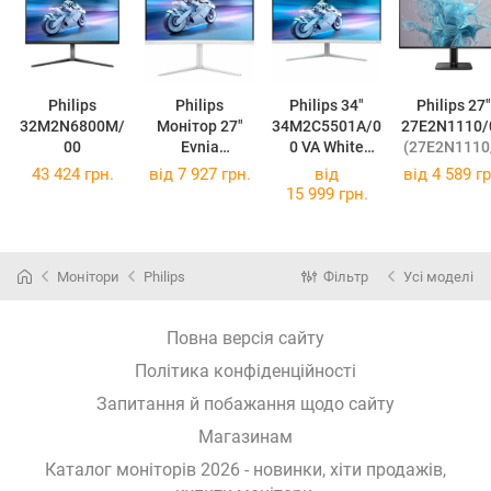
Philips
Philips
Philips 34"
Philips 27"
32M2N6800M/
Монiтор 27"
34M2C5501A/0
27E2N1110/
00
Evnia
0 VA White
(27E2N1110
27M2C5501/00
Curved 180Hz
0)
43 424 грн.
від
7 927 грн.
від
від
4 589 гр
VA Curved
34M2C5501A/0
15 999 грн.
White 180Hz
0
Монітори
Philips
Фільтр
Усі моделі
Повна версія сайту
Політика конфіденційності
Запитання й побажання щодо сайту
Магазинам
Каталог моніторів 2026 - новинки, хіти продажів,