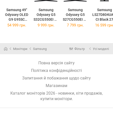
Samsung 49"
Samsung
Samsung
Samsung
Odyssey OLED
Odyssey G5
Odyssey G5
LS27D804UA
G9 G95SC
S32CG550EI 32
S27CG550EI 27
CI Black 2
Silver
(LS32CG550EI
(LS27CG550EI
54 999 грн.
9 999 грн.
7 799 грн.
16 599 грн
LS49CG954SIX
XCI)
XCI)
UA
(LS49CG954SI
XUA)
Монітори
Samsung
Фільтр
Усі моделі
Повна версія сайту
Політика конфіденційності
Запитання й побажання щодо сайту
Магазинам
Каталог моніторів 2026 - новинки, хіти продажів,
купити монітори
.