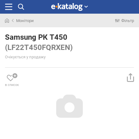
Монітори
Фільтр
Шукали
раніше
Samsung РК T450
(LF22T450FQRXEN)
Очікується у продажу
в список