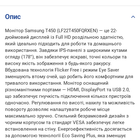
Опис
Монітор Samsung T450 (LF22T450FQRXEN) — це 22-
дюймовий дисплей із Full HD роздільною здатністю,
який ідеально підходить для роботи та домашнього
використання. Завдяки IPS-панелі з широкими кутами
огляду (178°), він забезпечує яскраві, точні кольори та
високу якість зображення з будь-якого ракурсу.
Вбудована технологія Flicker Free і режим Eye Saver
зменшують втому очей, що робить його комфортним для
тривалого використання. Монітор оснащений
різноманітними портами — HDMI, DisplayPort та USB 2.0,
що забезпечує гнучкість підключення кількох пристроїв
одночасно. Регулювання по висоті, нахилу та можливість
повороту дозволяє налаштувати робоче місце
максимально зручно. Стильний безрамковий дизайн з
чорним корпусом та стандарт VESA забезпечує легке
встановлення на стіну. Енергоефективність досягається
за допомогою технології Eco Saving Plus, яка зменшує