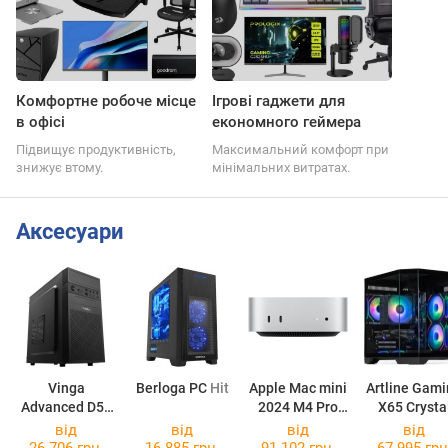
Комфортне робоче місце
Ігрові гаджети для
в офісі
економного геймера
Підвищує продуктивність,
Максимальний комфорт при
знижує втому.
мінімальних витратах.
Аксесуари
Vinga
Berloga PC
Hit
Apple Mac mini
Artline Gam
Advanced D57
2024 M4 Pro
X65 Crysta
Advanced D5765
MCX44
X65v50
від
від
від
від
26 706 грн.
16 885 грн.
91 102 грн.
67 995 грн