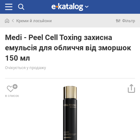
Креми й лосьйони
Фільтр
Шукали
раніше
Medi - Peel Cell Toxing захисна
емульсія для обличчя від зморшок
150 мл
Очікується у продажу
в список