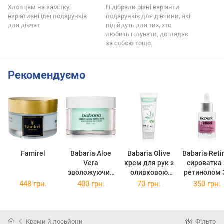
Хлопцям на замітку:
Підібрали різні варіанти
варіативні ідеї подарунків
подарунків для дівчини, які
для дівчат
підійдуть для тих, хто
любить готувати, доглядає
за собою тощо.
Рекомендуємо
Famirel
Babaria Aloe
Babaria Olive
Babaria Reti
Vera
крем для рук з
сироватка 
зволожуючий
оливковою
ретинолом 
крем з алое
олією 75 мл
мл
448 грн.
400 грн.
70 грн.
350 грн.
вера 50 мл
Креми й лосьйони
Фільтр