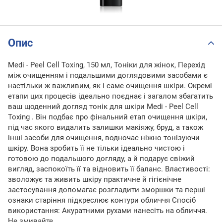
Опис
Medi - Peel Cell Toxing, 150 мл, Тоніки для жінок, Перехід
між очищенням і подальшими доглядовими засобами є
настільки ж важливим, як і саме очищення шкіри. Окремі
етапи цих процесів ідеально поєднає і загалом збагатить
ваш щоденний догляд тонік для шкіри Medi - Peel Cell
Toxing . Він подбає про фінальний етап очищення шкіри,
під час якого видалить залишки макіяжу, бруд, а також
інші засоби для очищення, водночас ніжно тонізуючи
шкіру. Вона зробить її не тільки ідеально чистою і
готовою до подальшого догляду, а й подарує свіжий
вигляд, заспокоїть її та відновить її баланс. Властивості:
зволожує та живить шкіру практичне й гігієнічне
застосування допомагає розгладити зморшки та перші
ознаки старіння підкреслює контури обличчя Спосіб
використання: Акуратними рухами нанесіть на обличчя.
Не змивайте.