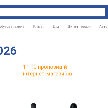
обутова техніка
Клімат
Дім
Дитячі товари
Авто
026
1 110
пропозицій
інтернет-магазинів