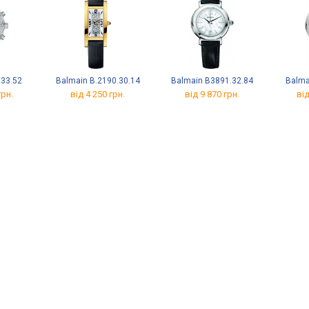
.33.52
Balmain B.2190.30.14
Balmain B3891.32.84
Balma
грн.
від 4 250 грн.
від 9 870 грн.
від