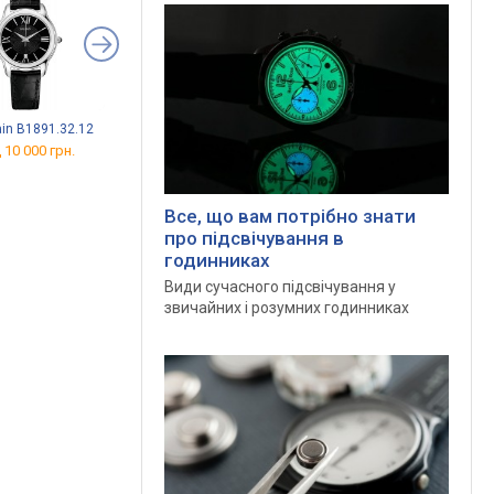
in B1891.32.12
Balmain B4691.32.86
Balmain B4231.33.12
 10 000 грн.
від 7 960 грн.
від 7 722 грн.
Все, що вам потрібно знати
про підсвічування в
годинниках
Види сучасного підсвічування у
звичайних і розумних годинниках