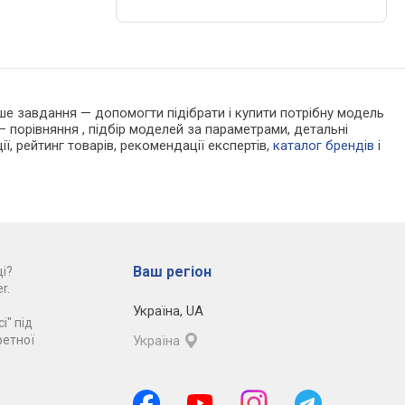
Наше завдання — допомогти підібрати і купити потрібну модель
 порівняння , підбір моделей за параметрами, детальні
ії, рейтинг товарів, рекомендації експертів,
каталог брендів
і
Ваш регіон
і?
r.
Україна
,
UA
і" під
ретної
Україна