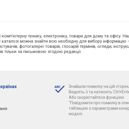
 і комп'ютерну техніку, електроніку, товари для дому та офісу. 
 каталозі можна знайти всю необхідну для вибору інформацію —
тувачів, фотогалереї товарів, глосарій термінів, огляди, інструкц
ів тільки за письмовою згодою редакції.
 країнах
Знайшли помилку на цій сторінц
Виділіть її та натисніть Ctrl+Ente
Або скористайтеся функцією
"Повідомити про помилку в опис
анія
таблицею з параметрами конк
моделі.