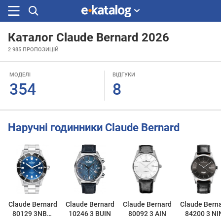
Каталог Claude Bernard 2026
Шукали
2 985
ПРОПОЗИЦІЙ
раніше
МОДЕЛІ
ВІДГУКИ
354
8
Наручні годинники Claude Bernard
Claude Bernard
Claude Bernard
Claude Bernard
Claude Bern
80129 3NBM
10246 3 BUIN
80092 3 AIN
84200 3 NI