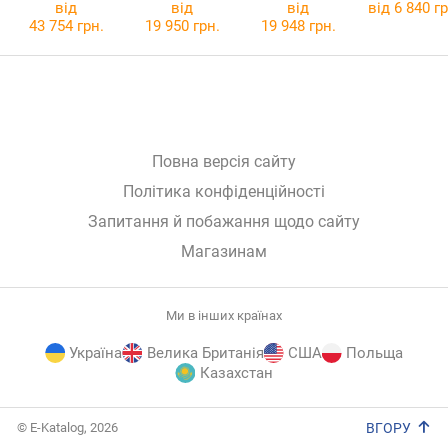
BUIB
від
від
від
від 6 840 гр
43 754 грн.
19 950 грн.
19 948 грн.
Повна версія сайту
Політика конфіденційності
Запитання й побажання щодо сайту
Магазинам
Ми в інших країнах
Україна
Велика Британія
США
Польща
Казахстан
E-
© E-Katalog, 2026
ВГОРУ
Katalog