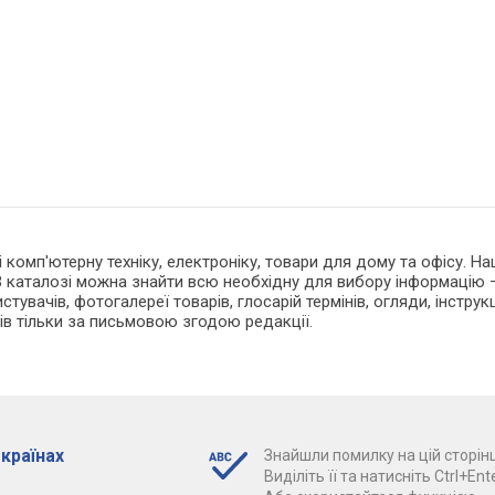
 і комп'ютерну техніку, електроніку, товари для дому та офісу. 
 каталозі можна знайти всю необхідну для вибору інформацію —
тувачів, фотогалереї товарів, глосарій термінів, огляди, інструкц
ів тільки за письмовою згодою редакції.
 країнах
Знайшли помилку на цій сторінц
Виділіть її та натисніть Ctrl+Ente