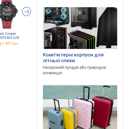
Lee Cooper
Lee Cooper LC-39G-C
Lee Cooper LC-53G-B
G05403.628
від 2 541 грн.
від 3 897 грн.
д 1 407 грн.
Комп'ютерні корпуси для
літньої спеки
Наскрізний продув або природна
конвекція.