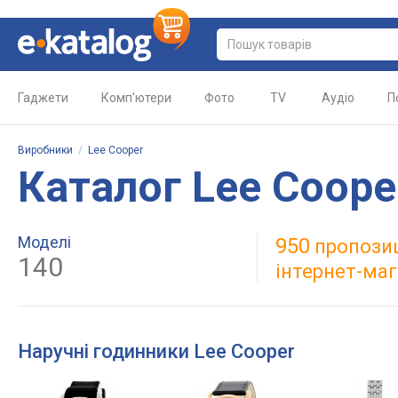
Гаджети
Комп'ютери
Фото
TV
Аудіо
П
Виробники
/
Lee Cooper
Каталог Lee Coope
Моделі
950
пропози
140
інтернет-маг
Наручні годинники Lee Cooper