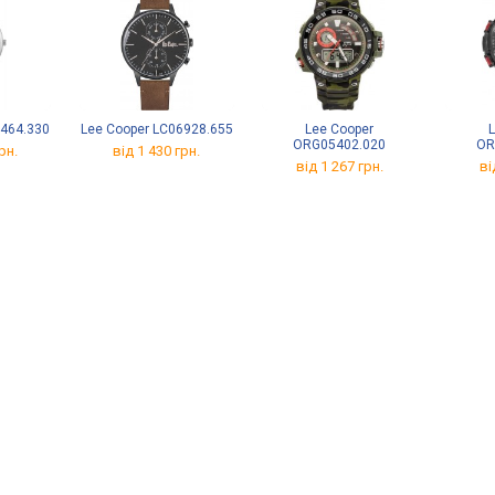
6464.330
Lee Cooper LC06928.655
Lee Cooper
ORG05402.020
OR
рн.
від 1 430 грн.
від 1 267 грн.
ві