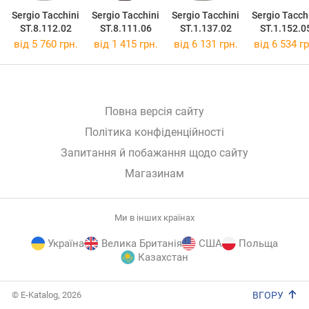
Sergio Tacchini
Sergio Tacchini
Sergio Tacchini
Sergio Tacch
ST.8.112.02
ST.8.111.06
ST.1.137.02
ST.1.152.0
від 5 760 грн.
від 1 415 грн.
від 6 131 грн.
від 6 534 гр
Повна версія сайту
Політика конфіденційності
Запитання й побажання щодо сайту
Магазинам
Ми в інших країнах
Україна
Велика Британія
США
Польща
Казахстан
E-
© E-Katalog, 2026
ВГОРУ
Katalog