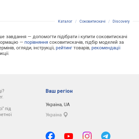
Каталог
/
Соковитискачі
/
Discovery
Наше завдання — допомогти підібрати і купити соковитискачі
нформацію —
порівняння
соковитискачів, підбір моделей за
рмінів, огляди, інструкції,
рейтинг
товарів,
рекомендації
кції.
Ваш регіон
і?
r.
Україна
,
UA
і" під
ретної
Україна