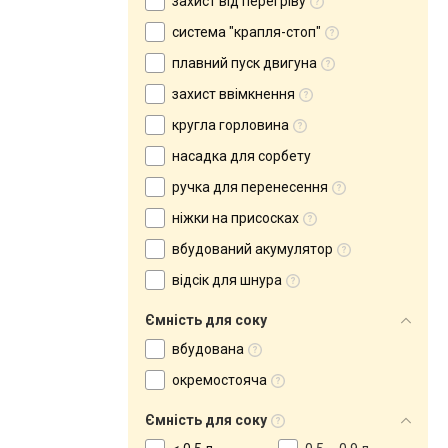
захист від перегріву
система "крапля-стоп"
плавний пуск двигуна
захист ввімкнення
кругла горловина
насадка для сорбету
ручка для перенесення
ніжки на присосках
вбудований акумулятор
відсік для шнура
Ємність для соку
вбудована
окремостояча
Ємність для соку