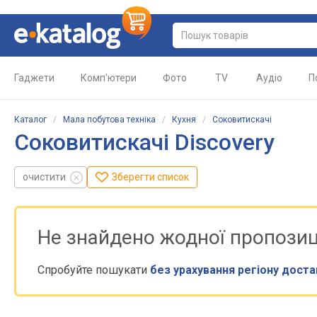
Гаджети
Комп'ютери
Фото
TV
Аудіо
П
Каталог
/
Мала побутова техніка
/
Кухня
/
Соковитискачі
Соковитискачі Discovery
очистити
Зберегти список
Не знайдено жодної пропозиц
Спробуйте пошукати
без урахування регіону доста