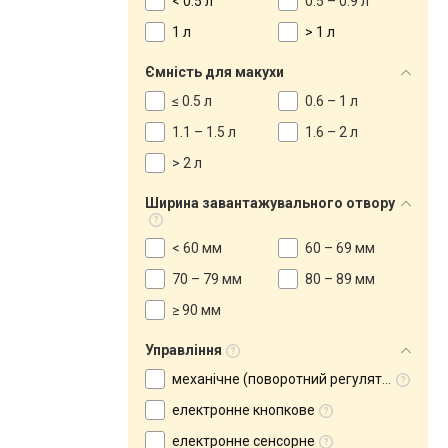
< 0.5 л
0.5 – 0.9 л
1 л
> 1 л
Ємність для макухи
≤ 0.5 л
0.6 – 1 л
1.1 – 1.5 л
1.6 – 2 л
> 2 л
Ширина завантажувального отвору
< 60 мм
60 – 69 мм
70 – 79 мм
80 – 89 мм
≥ 90 мм
Управління
механічне (поворотний регулятор)
електронне кнопкове
електронне сенсорне