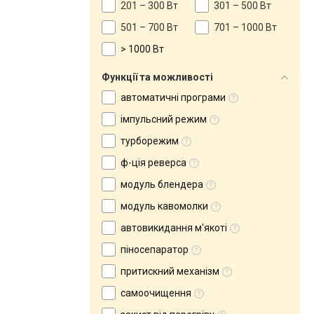
201 – 300 Вт
301 – 500 Вт
501 – 700 Вт
701 – 1000 Вт
> 1000 Вт
Функції та можливості
автоматичні програми
імпульсний режим
турборежим
ф-ція реверса
модуль блендера
модуль кавомолки
автовикидання м'якоті
піносепаратор
притискний механізм
самоочищення