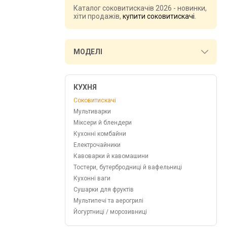
Каталог соковитискачів 2026 - новинки,
хіти продажів,
купити соковитискачі
.
МОДЕЛІ
КУХНЯ
Соковитискачі
Мультиварки
Міксери й блендери
Кухонні комбайни
Електрочайники
Кавоварки й кавомашини
Тостери, бутербродниці й вафельниці
Кухонні ваги
Сушарки для фруктів
Мультипечі та аерогрилі
Йогуртниці / морозивниці