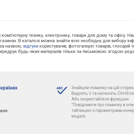
 і комп'ютерну техніку, електроніку, товари для дому та офісу. 
агазинах. В каталозі можна знайти всю необхідну для вибору і
 за назвою,
відгуки
користувачів, фотогалереї товарів, глосарій те
Передрук будь-яких матеріалів тільки за письмовою згодою реда
 країнах
Знайшли помилку на цій сторінц
Виділіть її та натисніть Ctrl+Ente
Або скористайтеся функцією
"Повідомити про помилку в опис
анія
таблицею з параметрами конк
моделі.