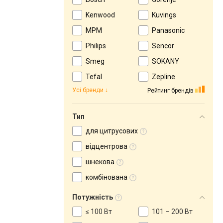
Kenwood
Kuvings
MPM
Panasonic
Philips
Sencor
Smeg
SOKANY
Tefal
Zepline
Усі бренди
Рейтинг брендів
Тип
для цитрусових
відцентрова
шнекова
комбінована
Потужність
≤ 100 Вт
101 – 200 Вт