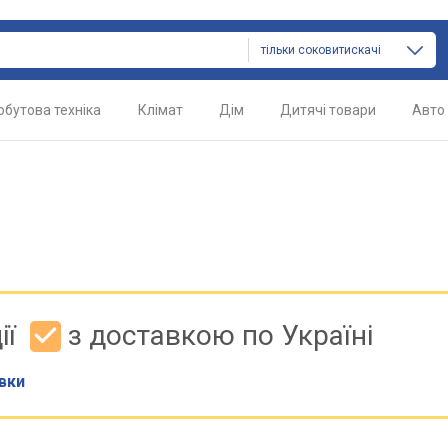
тільки соковитискачі
обутова техніка
Клімат
Дім
Дитячі товари
Авто
ії
з доставкою по Україні
вки