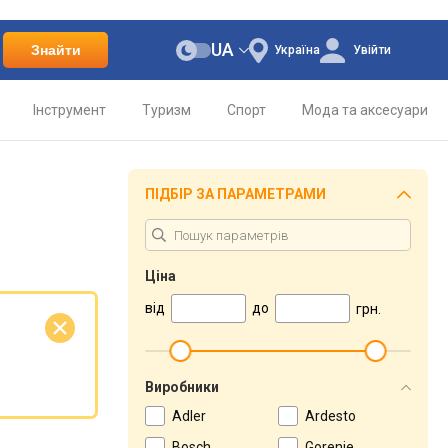
UA
Знайти
Україна
Увійти
Інструмент
Туризм
Спорт
Мода та аксесуари
ПІДБІР ЗА ПАРАМЕТРАМИ
Ціна
від
до
грн.
Виробники
Adler
Ardesto
Bosch
Gorenje