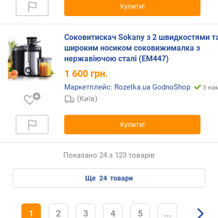
Купити!
Соковитискач Sokany з 2 швидкостями т
широким носиком соковижималка з
нержавіючою сталі (EM447)
1 600
грн.
Маркетплейс: Rozetka.ua GodnoShop
З нам
(Київ)
Купити!
Показано 24 з 123 товарів
ще
24
товари
1
2
3
4
5
...