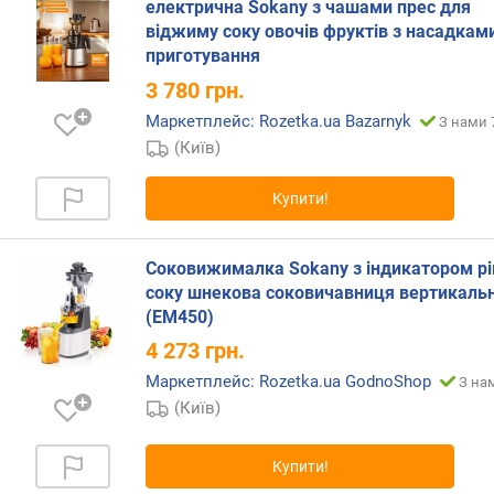
електрична Sokany з чашами прес для
віджиму соку овочів фруктів з насадкам
в
приготування
а
г
3 780
грн.
а
Маркетплейс: Rozetka.ua Bazarnyk
З нами 
(
(Київ)
к
г
)
Купити!
Соковижималка Sokany з індикатором рі
соку шнекова соковичавниця вертикаль
(EM450)
4 273
грн.
Маркетплейс: Rozetka.ua GodnoShop
З нам
(Київ)
Купити!