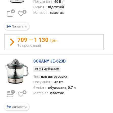
ю
Потужність:
40 Вт
п
Ємність:
відсутній
р
Матеріал:
пластик
о
п
Запитати
о
з
и
709 — 1 130
грн.
ц
10 пропозицій
і
й
SOKANY JE-623D
імпульсний режим
п
о
Тип:
для цитрусових
т
Потужність:
45 Вт
у
Ємність:
вбудована, 0.7 л
ж
Матеріал:
пластик
н
і
с
Запитати
т