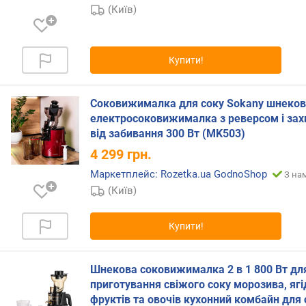
х
(Київ)
в
)
Купити!
є
м
н
Соковижималка для соку Sokany шнеко
і
електросоковижималка з реверсом і за
с
від забивання 300 Вт (MK503)
т
ь
4 299
грн.
д
Маркетплейс: Rozetka.ua GodnoShop
З нам
л
(Київ)
я
с
о
Купити!
к
у
(
Шнекова соковижималка 2 в 1 800 Вт дл
л
приготування свіжого соку морозива, ягі
)
фруктів та овочів кухонний комбайн для