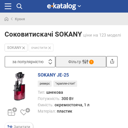
Кухня
Шукали
раніше
Соковитискачі SOKANY
ціни
на 123 моделі
SOKANY
очистити
за популярністю
Фільтр
1
Сортувати
SOKANY JE-25
з
реверс
"крапля-стоп"
а
п
Тип:
шнекова
о
Потужність:
300 Вт
п
Ємність:
окремостояча, 1 л
у
Матеріал:
пластик
л
я
р
Запитати