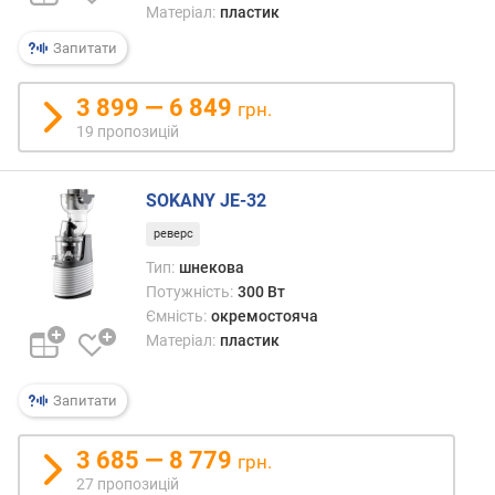
в
Матеріал:
пластик
и
х
Запитати
з
3 899 — 6 849
грн.
а
19 пропозицій
в
і
д
SOKANY JE-32
г
у
реверс
к
Тип:
шнекова
а
Потужність:
300 Вт
м
Ємність:
окремостояча
и
Матеріал:
пластик
з
а
Запитати
д
а
3 685 — 8 779
грн.
т
27 пропозицій
о