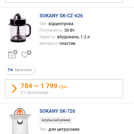
ю
д
SOKANY SK-CZ-626
о
д
Тип:
відцентрова
а
Потужність:
30 Вт
в
Ємність:
вбудована, 1.2 л
а
Матеріал:
пластик
н
н
я
Запитати
з
а
784 — 1 799
к
грн.
і
21 пропозиція
л
ь
к
SOKANY SK-726
і
імпульсний режим
с
т
Тип:
для цитрусових