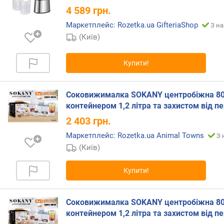
4 589
грн.
є
м
Маркетплейс: Rozetka.ua GifteriaShop
З на
н
(Київ)
і
с
т
Купити!
ь
д
Соковижималка SOKANY центробіжна 80
л
я
контейнером 1,2 літра та захистом від пе
м
2 403
грн.
а
Маркетплейс: Rozetka.ua Animal Towns
З 
к
(Київ)
у
х
и
Купити!
(
л
)
Соковижималка SOKANY центробіжна 80
контейнером 1,2 літра та захистом від пе
к