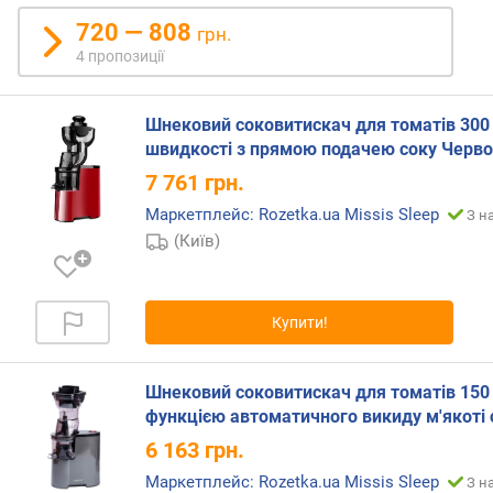
ь
720 — 808
грн.
(
4 пропозиції
В
т
)
Шнековий соковитискач для томатів 300 
швидкості з прямою подачею соку Черв
м
7 761
грн.
а
к
Маркетплейс: Rozetka.ua Missis Sleep
З н
с
(Київ)
.
о
б
е
Купити!
р
т
и
Шнековий соковитискач для томатів 150 
(
функцією автоматичного викиду м'якоті 
о
6 163
грн.
б
/
Маркетплейс: Rozetka.ua Missis Sleep
З н