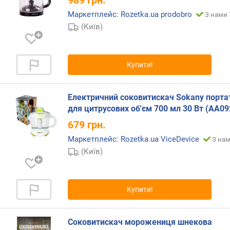
(
Маркетплейс: Rozetka.ua prodobro
З нами 
м
(Київ)
м
)
д
Купити!
о
в
ж
Електричний соковитискач Sokany порта
и
для цитрусових об'єм 700 мл 30 Вт (AA09
н
679
грн.
а
Маркетплейс: Rozetka.ua ViceDevice
к
З нам
а
(Київ)
б
е
л
Купити!
ю
(
м
Соковитискач морожениця шнекова
)