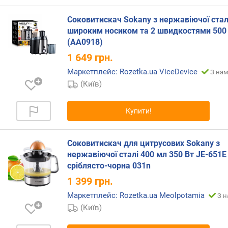
Соковитискач Sokany з нержавіючої стал
широким носиком та 2 швидкостями 500
(AA0918)
1 649
грн.
Маркетплейс: Rozetka.ua ViceDevice
З нам
(Київ)
Купити!
Соковитискач для цитрусових Sokany з
нержавіючої сталі 400 мл 350 Вт JE-651E
сріблясто-чорна 031n
1 399
грн.
Маркетплейс: Rozetka.ua Meolpotamia
З н
(Київ)