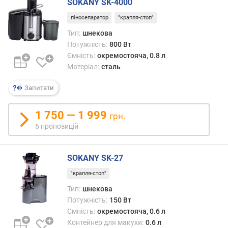
SOKANY SK-4000
о
г
піносепаратор
"крапля-стоп"
и
Тип:
шнекова
х
Потужність:
800 Вт
Ємність:
окремостояча, 0.8 л
в
Матеріал:
сталь
і
д
Запитати
д
о
р
1 750 — 1 999
грн.
о
6 пропозицій
г
и
х
SOKANY SK-27
д
"крапля-стоп"
о
д
Тип:
шнекова
е
Потужність:
150 Вт
ш
Ємність:
окремостояча, 0.6 л
е
Контейнер для макухи:
0.6 л