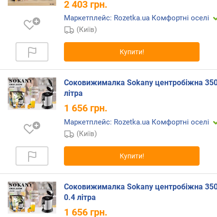
2 403
грн.
і
л
Маркетплейс: Rozetka.ua Комфортні оселі
ь
(Київ)
к
і
Купити!
с
т
ь
Соковижималка Sokany центробіжна 350 
ш
літра
в
1 656
грн.
и
д
Маркетплейс: Rozetka.ua Комфортні оселі
к
(Київ)
о
с
Купити!
т
е
й
Соковижималка Sokany центробіжна 350
0.4 літра
ш
и
1 656
грн.