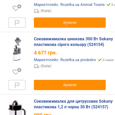
р
Маркетплейс: Rozetka.ua Animal Towns
З 
и
(Київ)
н
а
Купити!
о
т
в
Соковижималка шнекова 300 Вт Sokany
о
пластикова сірого кольору (524154)
р
у
4 677
грн.
з
Маркетплейс: Rozetka.ua prodobro
З нами 
а
(Київ)
в
а
н
т
Купити!
а
ж
е
Соковижималка для цитрусових Sokany
н
пластикова 1,2 л чорна 30 Вт (524157)
н
989
грн.
я