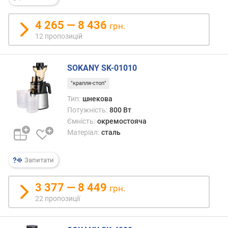
н
і
4 265 — 8 436
грн.
с
12 пропозицій
т
ю
SOKANY SK-01010
в
і
"крапля-стоп"
д
Тип:
шнекова
д
Потужність:
800 Вт
е
Ємність:
окремостояча
ш
Матеріал:
сталь
е
в
и
Запитати
х
д
3 377 — 8 449
грн.
о
22 пропозиції
д
о
р