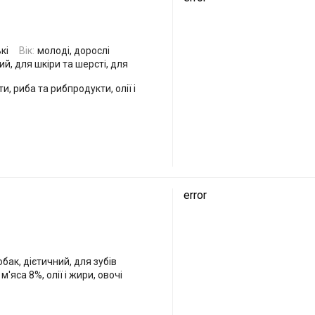
кі
Вік:
молоді, дорослі
й, для шкіри та шерсті, для
и, риба та рибпродукти, олії і
error
бак, дієтичний, для зубів
'яса 8%, олії і жири, овочі