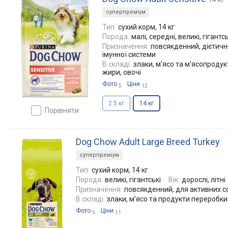
суперпреміум
Тип:
сухий корм, 14 кг
Порода:
малі, середні, великі, гігантсь
Призначення:
повсякденний, дієтични
імунної системи
В складі:
злаки, м'ясо та м'ясопродукт
жири, овочі
Фото
Ціни
5
12
2.5 кг
14 кг
порівняти
Dog Chow Adult Large Breed Turkey
суперпреміум
Тип:
сухий корм, 14 кг
Порода:
великі, гігантські
Вік:
дорослі, літні
Призначення:
повсякденний, для активних со
В складі:
злаки, м'ясо та продукти переробки м
Фото
Ціни
5
11