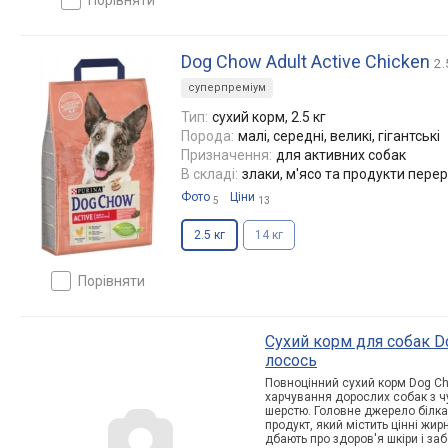
Dog Chow Adult Active Chicken
2.
суперпреміум
Тип:
сухий корм, 2.5 кг
Порода:
малі, середні, великі, гігантські
Призначення:
для активних собак
В складі:
злаки, м'ясо та продукти переро
Фото
Ціни
5
13
2.5 кг
14 кг
порівняти
Cухий корм для собак Do
лосось
Повноцінний сухий корм Dog Ch
харчування дорослих собак з ч
шерстю. Головне джерело білка 
продукт, який містить цінні жирні
дбають про здоров'я шкіри і за