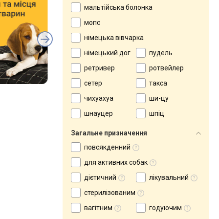
мальтійська болонка
мопс
німецька вівчарка
німецький дог
пудель
ретривер
ротвейлер
сетер
такса
чихуахуа
ши-цу
шнауцер
шпіц
Загальне призначення
повсякденний
для активних собак
дієтичний
лікувальний
стерилізованим
вагітним
годуючим