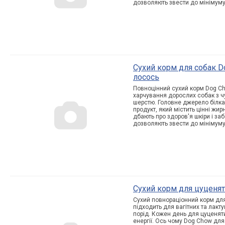
дозволяють звести до мінімуму
Cухий корм для собак Do
лосось
Повноцінний сухий корм Dog Ch
харчування дорослих собак з ч
шерстю. Головне джерело білка 
продукт, який містить цінні жирні
дбають про здоров'я шкіри і за
дозволяють звести до мінімуму
Cухий корм для цуценят 
Сухий повнораціонний корм для
підходить для вагітних та лакт
порід. Кожен день для цуценяти
енергії. Ось чому Dog Chow для