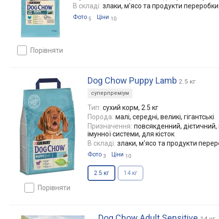
В складі:
злаки, м'ясо та продукти переробки м
Фото
Ціни
5
10
порівняти
Dog Chow Puppy Lamb
2.5 кг
суперпреміум
Тип:
сухий корм, 2.5 кг
Порода:
малі, середні, великі, гігантські
Призначення:
повсякденний, дієтичний, 
імунної системи, для кісток
В складі:
злаки, м'ясо та продукти переро
Фото
Ціни
3
10
2.5 кг
14 кг
порівняти
Dog Chow Adult Sensitive
14 кг