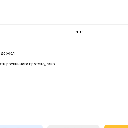
g
error
дорослі
акти рослинного протеїну, жир