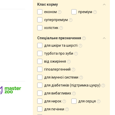
Клас корму
економ
преміум
суперпреміум
холістик
Спеціальне призначення
для шкіри та шерсті
турбота про зуби
від ожиріння
гіпоалергенний
для імунної системи
для діабетиків (підтримка цукру)
для вибагливих
для нирок
для серця
для печінки