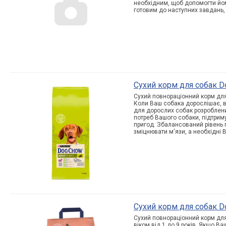
необхідним, щоб допомогти йом
готовим до наступних завдань,
Cухий корм для собак Do
Сухий повнораціонний корм для 
Коли Ваш собака дорослішає, в
для дорослих собак розроблени
потреб Вашого собаки, підтрим
пригод. Збалансований рівень 
зміцнювати м'язи, а необхідні В
Cухий корм для собак Do
Сухий повнораціонний корм для
віком від 1 до 9 років. Якщо Ва