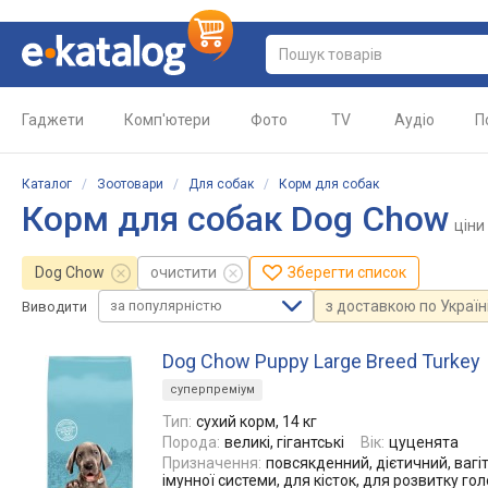
Гаджети
Комп'ютери
Фото
TV
Аудіо
П
Каталог
/
Зоотовари
/
Для собак
/
Корм для собак
Корм для собак Dog Chow
ціни
Dog Chow
очистити
Зберегти список
за популярністю
з доставкою по Україн
Виводити
Dog Chow Puppy Large Breed Turkey
суперпреміум
Тип:
сухий корм, 14 кг
Порода:
великі, гігантські
Вік:
цуценята
Призначення:
повсякденний, дієтичний, вагі
імунної системи, для кісток, для розвитку г