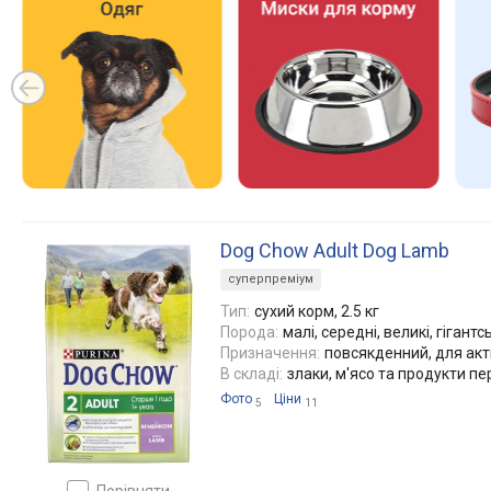
Dog Chow Adult Dog Lamb
суперпреміум
Тип:
сухий корм, 2.5 кг
Порода:
малі, середні, великі, гігантсь
Призначення:
повсякденний, для акти
В складі:
злаки, м'ясо та продукти пер
Фото
Ціни
5
11
порівняти