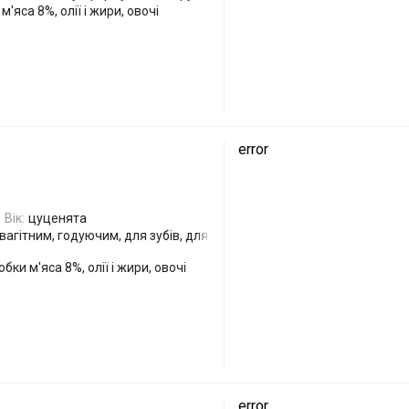
'яса 8%, олії і жири, овочі
error
Вік:
цуценята
вагітним, годуючим, для зубів, для
бки м'яса 8%, олії і жири, овочі
error