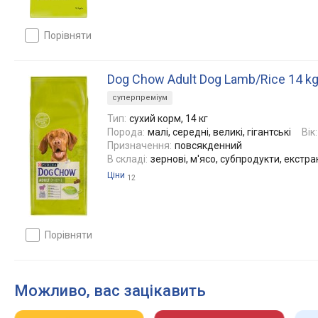
порівняти
Dog Chow Adult Dog Lamb/Rice 14 k
суперпреміум
Тип:
сухий корм, 14 кг
Порода:
малі, середні, великі, гігантські
Вік:
Призначення:
повсякденний
В складі:
зернові, м'ясо, субпродукти, екстр
Ціни
12
порівняти
Можливо, вас зацікавить