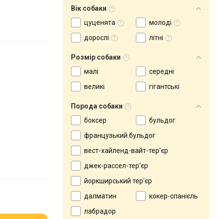
Вік собаки
цуценята
молоді
дорослі
літні
Розмір собаки
малі
середні
великі
гігантські
Порода собаки
боксер
бульдог
французький бульдог
вест-хайленд-вайт-тер'єр
джек-рассел-тер'єр
йоркширський тер'єр
далматин
кокер-спанієль
лабрадор