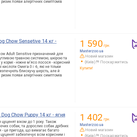
 ризик появи алергічних симптомів
g Chow Sensetive 14 кг -
1 590
грн.
Masterzoo.ua
ow Adult Sensitive призначений для
Новий магазин
утливою травною системою, шкірою та
(Київ)
Поскаржитись
у кормі - ніжне м'ясо лосося - корисний
 кислоти Омега-3 і -6, які не тільки
Купити!
безпечують блискучу шерсть, але й
 ризик появи алергічних симптомів
Dog Chow Puppy 14 кг - ягня
1 402
грн.
 цуценят віком до 1 року. Також
Masterzoo.ua
уючих собак, та дорослих собак дрібних
Новий магазин
 - це пригода, що вимагає багато
 цуценят забезпечує всім корисним і
(Київ)
Поскаржитись