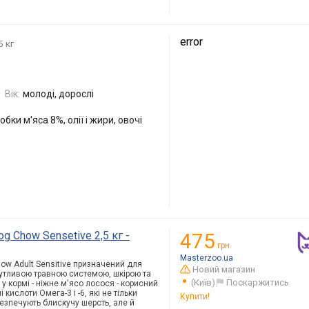
error
5 кг
Вік:
молоді, дорослі
бки м'яса 8%, олії і жири, овочі
g Chow Sensetive 2,5 кг -
475
грн.
Masterzoo.ua
ow Adult Sensitive призначений для
Новий магазин
утливою травною системою, шкірою та
(Київ)
Поскаржитись
у кормі - ніжне м'ясо лосося - корисний
 кислоти Омега-3 і -6, які не тільки
Купити!
безпечують блискучу шерсть, але й