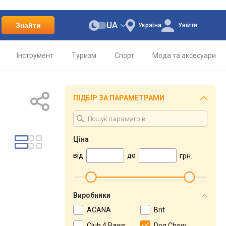
UA
Знайти
Україна
Увійти
Інструмент
Туризм
Спорт
Мода та аксесуари
ПІДБІР ЗА ПАРАМЕТРАМИ
Ціна
від
до
грн.
Виробники
ACANA
Brit
Club 4 Paws
Dog Chow