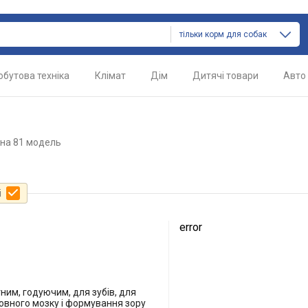
тільки корм для собак
обутова техніка
Клімат
Дім
Дитячі товари
Авто
на 81 модель
і
error
тним, годуючим, для зубів, для
оловного мозку і формування зору