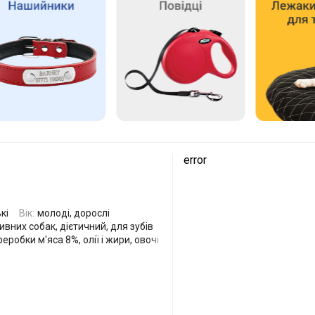
error
кі
Вік:
молоді, дорослі
вних собак, дієтичний, для зубів
еробки м'яса 8%, олії і жири, овочі