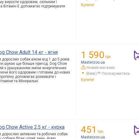
у вирости здоровим, сильним і
Купити!
 а Вітамін Е допомагає підтримувати
g Chow Adult 14 кг - ягня
1 590
грн.
дорослих собак віком від 1 до 5 років.
Masterzoo.ua
ін шукає ще більше пригод. Dog Chow
Новий магазин
й з урахуванням зміни енергетичних
уючи його здоровим і готовим до нових
(Київ)
Поскаржитись
протеїну допомагає розвивати і
Купити!
ітаміни та Мінеральні
g Chow Active 2,5 кг - курка
451
грн.
 дорослих активних та робочих собак
Masterzoo.ua
ш собака бігає цілий день, йому