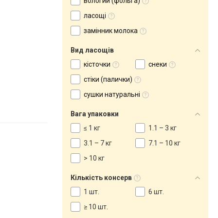
вологий (фольга)
ласощі
замінник молока
Вид ласощів
кісточки
снеки
стіки (палички)
сушки натуральні
Вага упаковки
≤ 1 кг
1.1 – 3 кг
3.1 – 7 кг
7.1 – 10 кг
> 10 кг
Кількість консерв
1 шт.
6 шт.
≥ 10 шт.