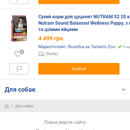
н
і
Сухий корм для цуценят NUTRAM S2 20 к
с
Nutram Sound Balanced Wellness Puppy, з
т
ю
та цілими яйцями
4 499
грн.
в
Маркетплейс: Rozetka.ua Tamarin Zoo
З н
і
д
(Київ)
д
е
Купити!
ш
е
в
Для собак
и
х
д
Для собак
о
д
о
Повна версія сайту
р