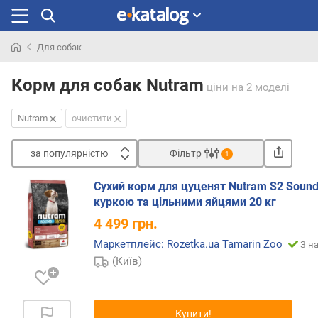
Для собак
Шукали
раніше
Корм для собак Nutram
ціни
на 2 моделі
Nutram
очистити
за популярністю
Фільтр
1
Сортувати
Сухий корм для цуценят Nutram S2 Sound
з
куркою та цільними яйцями 20 кг
а
4 499
грн.
п
о
Маркетплейс: Rozetka.ua Tamarin Zoo
З н
п
(Київ)
у
л
я
Купити!
р