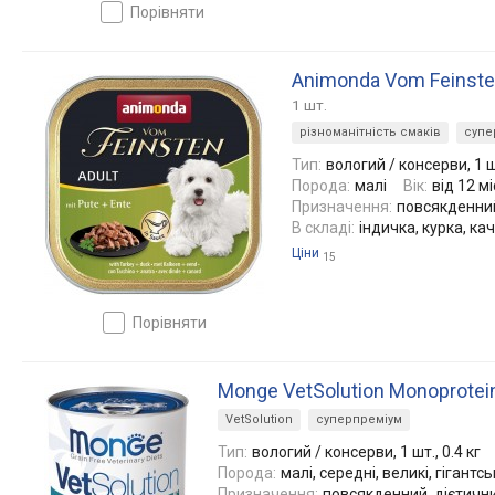
порівняти
Animonda Vom Feinsten
1 шт.
різноманітність смаків
супе
Тип:
вологий / консерви, 1 шт
Порода:
малі
Вік:
від 12 м
Призначення:
повсякденний
В складі:
індичка, курка, ка
Ціни
15
порівняти
Monge VetSolution Monoprotei
VetSolution
суперпреміум
Тип:
вологий / консерви, 1 шт., 0.4 кг
Порода:
малі, середні, великі, гігантсь
Призначення:
повсякденний, дієтични