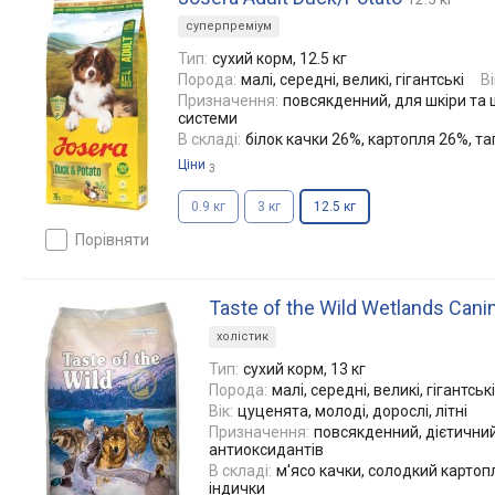
суперпреміум
Тип:
сухий корм, 12.5 кг
Порода:
малі, середні, великі, гігантські
Ві
Призначення:
повсякденний, для шкіри та ш
системи
В складі:
білок качки 26%, картопля 26%, та
Ціни
3
0.9 кг
3 кг
12.5 кг
порівняти
Taste of the Wild Wetlands Cani
холістик
Тип:
сухий корм, 13 кг
Порода:
малі, середні, великі, гігантські
Вік:
цуценята, молоді, дорослі, літні
Призначення:
повсякденний, дієтичний
антиоксидантів
В складі:
м'ясо качки, солодкий картопл
індички