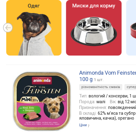
Animonda Vom Feinste
100 g
1 шт.
різноманітність смаків
супе
Тип:
вологий / консерви, 1 шт
Порода:
малі
Вік:
від 12 мі
Призначення:
повсякденний
В складі:
62% м'яса та субпр
яловичина, качка), орегано
Ціни
7