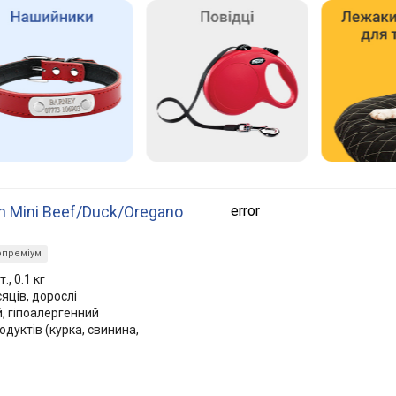
n Mini Beef/Duck/Oregano
error
рпреміум
., 0.1 кг
сяців, дорослі
, гіпоалергенний
одуктів (курка, свинина,