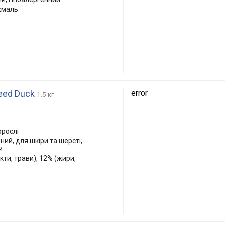
хмаль
reed Duck
error
1.5 кг
орослі
ний, для шкіри та шерсті,
и
кти, трави), 12% (жири,