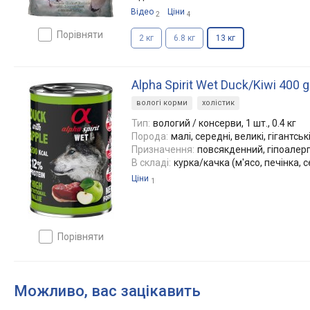
Відео
Ціни
2
4
порівняти
2 кг
6.8 кг
13 кг
Alpha Spirit Wet Duck/Kiwi 400 g
вологі корми
холістик
Тип:
вологий / консерви, 1 шт., 0.4 кг
Порода:
малі, середні, великі, гігантськ
Призначення:
повсякденний, гіпоалер
В складі:
курка/качка (м'ясо, печінка, 
Ціни
1
порівняти
Можливо, вас зацікавить