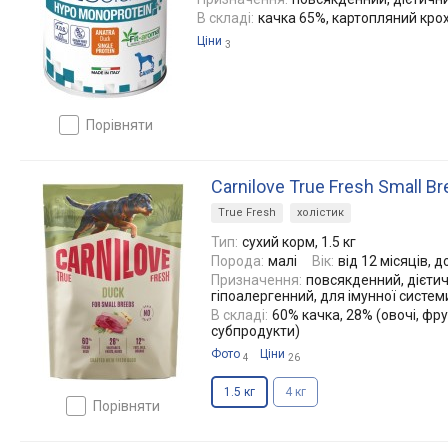
В складі:
качка 65%, картопляний кро
Ціни
3
порівняти
Carnilove True Fresh Small B
True Fresh
холістик
Тип:
сухий корм, 1.5 кг
Порода:
малі
Вік:
від 12 місяців, д
Призначення:
повсякденний, дієтич
гіпоалергенний, для імунної систем
В складі:
60% качка, 28% (овочі, фру
субпродукти)
Фото
Ціни
4
26
1.5 кг
4 кг
порівняти