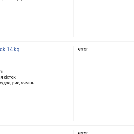
ck 14 kg
error
лі
я кісток
рудза, рис, ячмінь
error