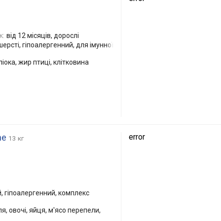
к:
від 12 місяців, дорослі
ерсті, гіпоалергенний, для імунної
піока, жир птиці, клітковина
ne
error
13 кг
, гіпоалергенний, комплекс
я, овочі, яйця, м'ясо перепели,