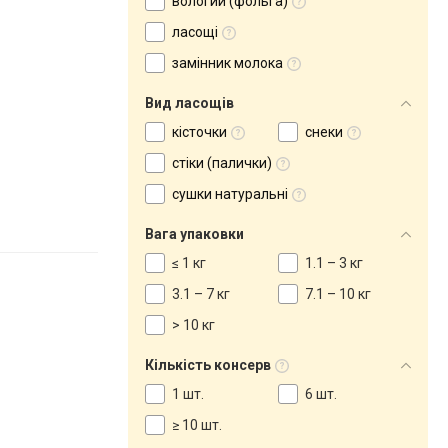
вологий (фольга)
ласощі
замінник молока
Вид ласощів
кісточки
снеки
стіки (палички)
сушки натуральні
Вага упаковки
≤ 1 кг
1.1 – 3 кг
3.1 – 7 кг
7.1 – 10 кг
> 10 кг
Кількість консерв
1 шт.
6 шт.
≥ 10 шт.