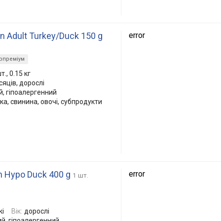
 Adult Turkey/Duck 150 g
error
рпреміум
., 0.15 кг
ісяців, дорослі
, гіпоалергенний
чка, свинина, овочі, субпродукти
n Hypo Duck 400 g
error
1 шт.
кі
Вік:
дорослі
й, гіпоалергенний