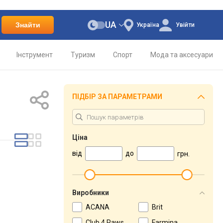
UA
Знайти
Україна
Увійти
Інструмент
Туризм
Спорт
Мода та аксесуари
ПІДБІР ЗА ПАРАМЕТРАМИ
Ціна
від
до
грн.
Виробники
ACANA
Brit
Club 4 Paws
Farmina