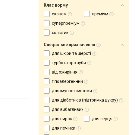
Клас корму
економ
преміум
суперпреміум
холістик
Спеціальне призначення
для шкіри та шерсті
турбота про зуби
від ожиріння
гіпоалергенний
для імунної системи
для діабетиків (підтримка цукру)
для вибагливих
для нирок
для серця
для печінки