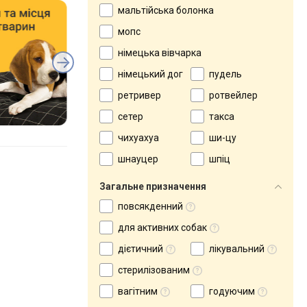
мальтійська болонка
мопс
німецька вівчарка
німецький дог
пудель
ретривер
ротвейлер
сетер
такса
чихуахуа
ши-цу
шнауцер
шпіц
Загальне призначення
повсякденний
для активних собак
дієтичний
лікувальний
стерилізованим
вагітним
годуючим