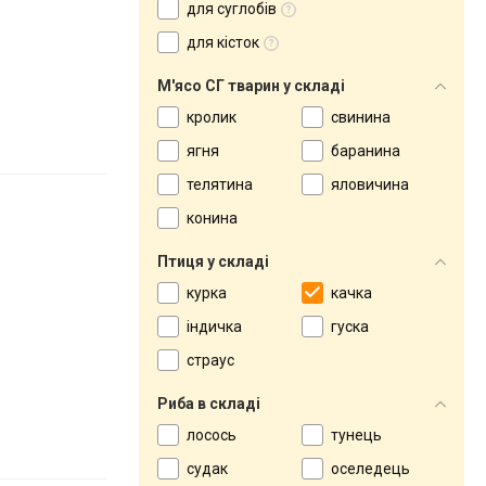
для суглобів
для кісток
М'ясо СГ тварин у складі
кролик
свинина
ягня
баранина
телятина
яловичина
конина
Птиця у складі
курка
качка
індичка
гуска
страус
Риба в складі
лосось
тунець
судак
оселедець