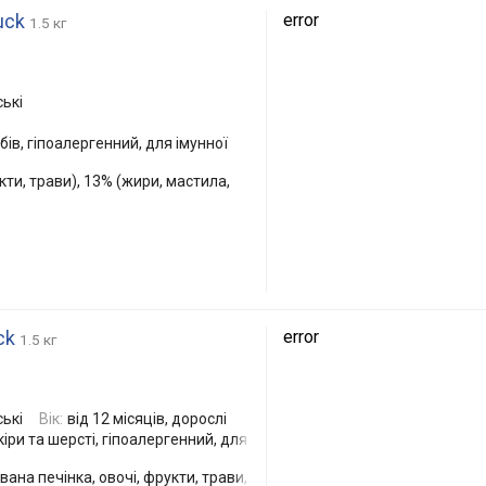
uck
error
1.5 кг
ські
ів, гіпоалергенний, для імунної
кти, трави), 13% (жири, мастила,
ck
error
1.5 кг
ські
Вік:
від 12 місяців, дорослі
іри та шерсті, гіпоалергенний, для
вана печінка, овочі, фрукти, трави,