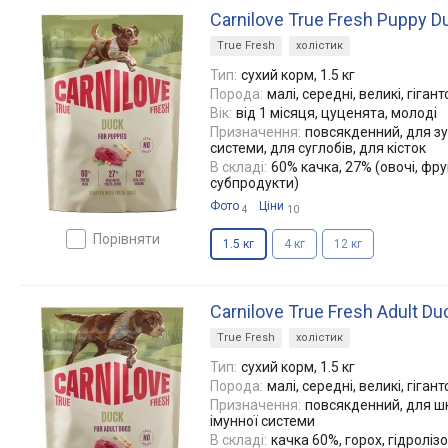
Carnilove True Fresh Puppy D
True Fresh
холістик
Тип:
сухий корм, 1.5 кг
Порода:
малі, середні, великі, гігант
Вік:
від 1 місяця, цуценята, молоді
Призначення:
повсякденний, для зуб
системи, для суглобів, для кісток
В складі:
60% качка, 27% (овочі, фру
субпродукти)
Фото
Ціни
4
10
порівняти
1.5 кг
4 кг
12 кг
Carnilove True Fresh Adult Du
True Fresh
холістик
Тип:
сухий корм, 1.5 кг
Порода:
малі, середні, великі, гігант
Призначення:
повсякденний, для шк
імунної системи
В складі:
качка 60%, горох, гідролізо