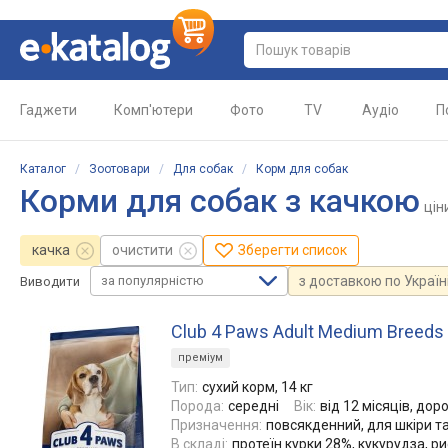
Гаджети
Комп'ютери
Фото
TV
Аудіо
П
Каталог
/
Зоотовари
/
Для собак
/
Корм для собак
Корми для собак з качкою
цін
качка
очистити
Зберегти список
за популярністю
з доставкою по Україн
Виводити
Club 4 Paws Adult Medium Breeds
преміум
Тип:
сухий корм, 14 кг
Порода:
середні
Вік:
від 12 місяців, доро
Призначення:
повсякденний, для шкіри та
В складі:
протеїн курки 28%, кукурудза, ри