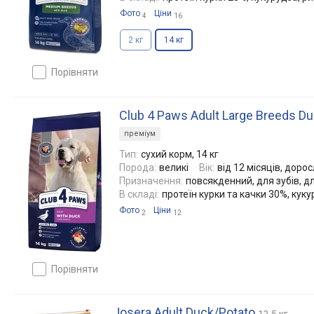
Фото
Ціни
4
16
2 кг
14 кг
порівняти
Club 4 Paws Adult Large Breeds Du
преміум
Тип:
сухий корм, 14 кг
Порода:
великі
Вік:
від 12 місяців, дорос
Призначення:
повсякденний, для зубів, дл
В складі:
протеїн курки та качки 30%, куку
Фото
Ціни
2
12
порівняти
Josera Adult Duck/Potato
12.5 кг