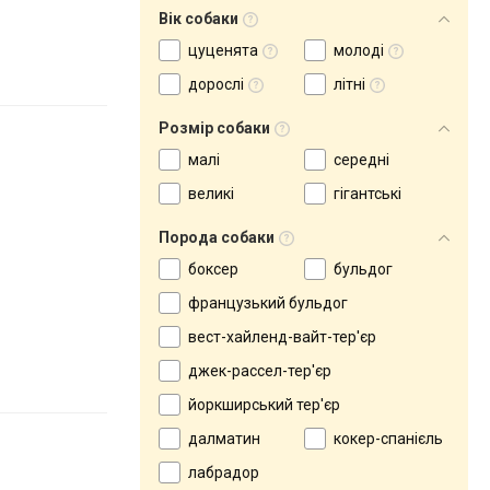
Вік собаки
цуценята
молоді
дорослі
літні
Розмір собаки
малі
середні
великі
гігантські
Порода собаки
боксер
бульдог
французький бульдог
вест-хайленд-вайт-тер'єр
джек-рассел-тер'єр
йоркширський тер'єр
далматин
кокер-спанієль
лабрадор