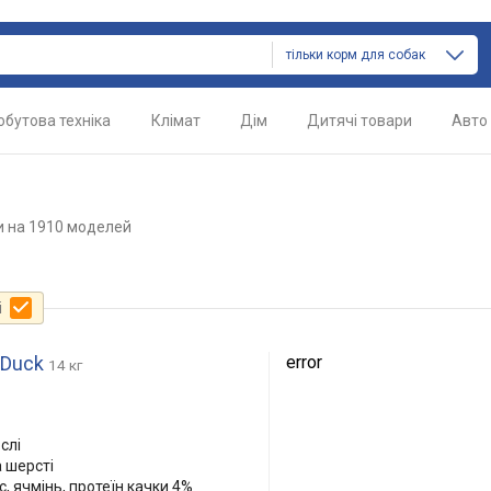
тільки корм для собак
обутова техніка
Клімат
Дім
Дитячі товари
Авто
и
на 1910 моделей
і
 Duck
error
14 кг
слі
 шерсті
с, ячмінь, протеїн качки 4%