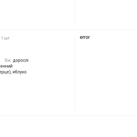
error
1 шт.
і
Вік:
дорослі
генний
серце), яблуко