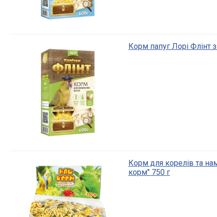
Корм папуг Лорі Флінт з
Корм для корелів та на
корм" 750 г