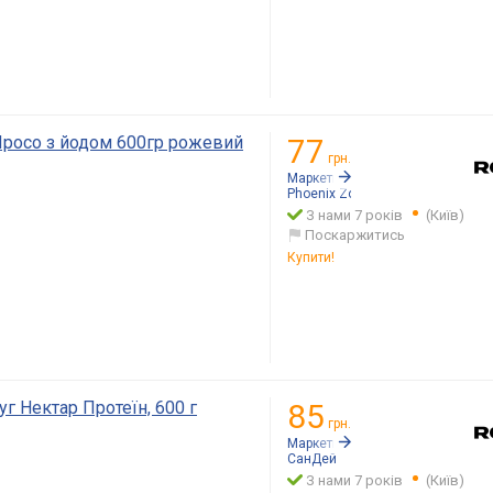
Просо з йодом 600гр рожевий
77
грн.
Маркетплейс:
Rozetka.ua
Phoenix Zoo
З нами 7 років
(Київ)
Поскаржитись
Купити!
г Нектар Протеїн, 600 г
85
грн.
Маркетплейс:
Rozetka.ua
СанДей
З нами 7 років
(Київ)