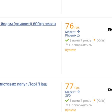
 йодом (хвилясті) 600гр зелен
76
грн.
Маркетплейс:
Rozetka.ua
Phoenix Zoo
З нами 7 років
(Київ)
Поскаржитись
Купити!
мистових папуг Лорі "Наш
77
грн.
Маркетплейс:
Rozetka.ua
ZFD
З нами 7 років
(Київ)
Поскаржитись
Купити!