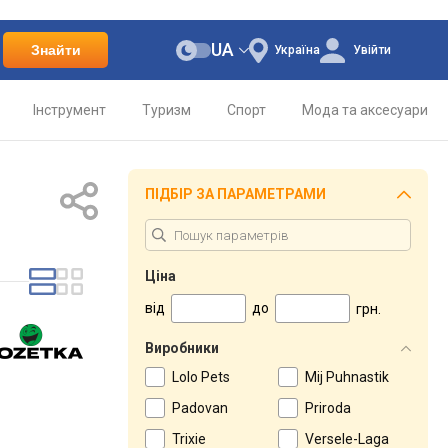
UA
Знайти
Україна
Увійти
Інструмент
Туризм
Спорт
Мода та аксесуари
ПІДБІР ЗА ПАРАМЕТРАМИ
Ціна
від
до
грн.
Виробники
Lolo Pets
Mіj Puhnastik
Padovan
Priroda
Trixie
Versele-Laga