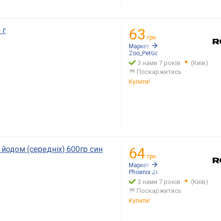
 г
63
грн.
Маркетплейс:
Rozetka.ua
Zoo_PetGo
З нами 7 років
(Київ)
Поскаржитись
Купити!
 йодом (середніх) 600гр син
64
грн.
Маркетплейс:
Rozetka.ua
Phoenix Zoo
З нами 7 років
(Київ)
Поскаржитись
Купити!