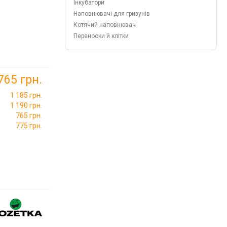
Інкубатори
Наповнювачі для гризунів
Котячий наповнювач
Переноски й клітки
765 грн.
1 185 грн.
1 190 грн.
765 грн.
775 грн.