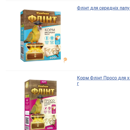
Флінт для середніх папу
Корм Флінт Просо для хв
г