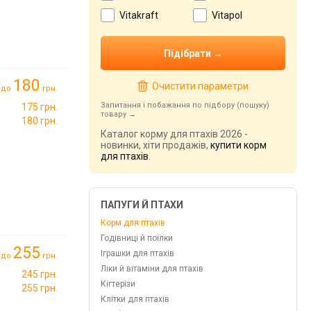
Vitakraft
Vitapol
180
Очистити параметри
до
грн.
Запитання і побажання по підбору (пошуку)
175 грн.
товару
180 грн.
Каталог корму для птахів 2026 -
новинки, хіти продажів,
купити корм
для птахів
.
ПАПУГИ Й ПТАХИ
Корм для птахів
Годівниці й поїлки
255
Іграшки для птахів
до
грн.
Ліки й вітаміни для птахів
245 грн.
Кігтерізи
255 грн.
Клітки для птахів