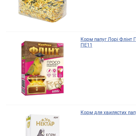
Корм папуг Лорі Флінт 
ПЕ11
Корм для хвилястих папу