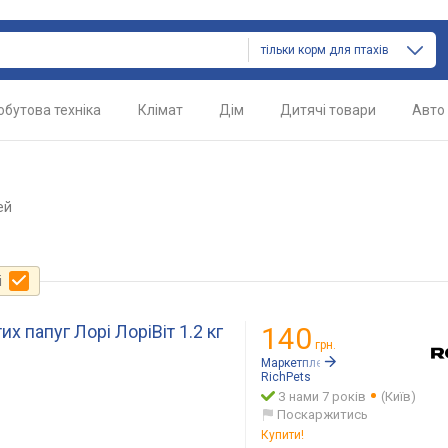
тільки корм для птахів
обутова техніка
Клімат
Дім
Дитячі товари
Авто
ей
і
х папуг Лорі ЛоріВіт 1.2 кг
140
грн.
Маркетплейс:
Rozetka.ua
RichPets
З нами 7 років
(Київ)
Поскаржитись
Купити!