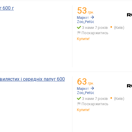
г 600 г
53
грн.
Маркетплейс:
Rozetka.ua
Zoo_PetGo
З нами 7 років
(Київ)
Поскаржитись
Купити!
илястих і середніх папуг 600
63
грн.
Маркетплейс:
Rozetka.ua
Zoo_PetGo
З нами 7 років
(Київ)
Поскаржитись
Купити!