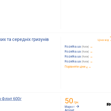
их та середніх гризунів
Ціна від
Rozetka.ua
→
(Київ)
Rozetka.ua
→
(Київ)
Rozetka.ua
→
(Київ)
Rozetka.ua
→
(Київ)
Порівняти ціни
→
4
н Флінт 600г
50
грн.
Маркетплейс:
Rozetka.ua
Amipet