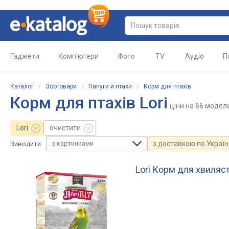
Гаджети
Комп'ютери
Фото
TV
Аудіо
П
Каталог
/
Зоотовари
/
Папуги й птахи
/
Корм для птахів
Корм для птахів Lori
ціни
на 66 модел
Lori
очистити
з картинками
з доставкою по Україн
Виводити
Lori Корм для хвилясти