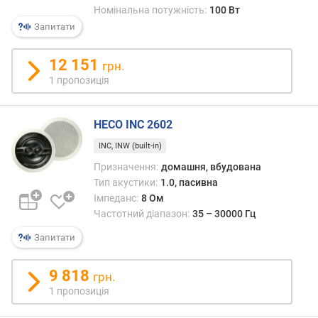
Номінальна потужність:
100 Вт
а
Запитати
н
а
л
12 151
грн.
і
1 пропозиція
в
к
HECO INC 2602
і
INC, INW (built-in)
л
ь
Призначення:
домашня, вбудована
к
Тип акустики:
1.0, пасивна
і
Імпеданс:
8 Ом
с
Частотний діапазон:
35 – 30000 Гц
т
ь
Запитати
д
и
9 818
грн.
н
1 пропозиція
а
м