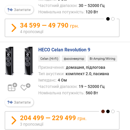
о
Частотний діапазон:
30 – 52000 Гц
н
Запитати
Номінальна потужність:
120 Вт
т
(
34 599 — 49 790
В
грн.
т
4 пропозиції
/
к
а
HECO Celan Revolution 9
н
Celan (Hi-Fi)
фазоінвертор
Bi-Amping/Wiring
а
Призначення:
домашня, підлогова
л
Тип акустики:
комплект 2.0, пасивна
)
Імпеданс:
4 Ом
т
Частотний діапазон:
19 – 52000 Гц
и
Номінальна потужність:
560 Вт
л
Запитати
(
В
т
204 499 — 229 499
грн.
/
3 пропозиції
к