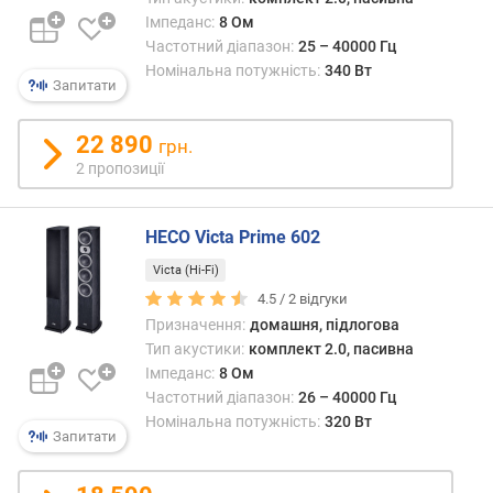
т
Імпеданс:
8 Ом
ю
Частотний діапазон:
25 – 40000 Гц
п
Номінальна потужність:
340 Вт
р
Запитати
о
п
22 890
о
грн.
з
2 пропозиції
и
ц
HECO Victa Prime 602
і
й
Victa (Hi-Fi)
4.5 /
2
відгуки
Призначення:
домашня, підлогова
ч
Тип акустики:
комплект 2.0, пасивна
у
т
Імпеданс:
8 Ом
л
Частотний діапазон:
26 – 40000 Гц
и
Номінальна потужність:
320 Вт
Запитати
в
і
с