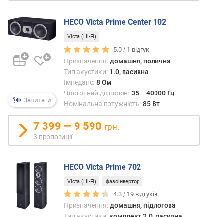
о
ю
HECO Victa Prime Center 102
д
о
Victa (Hi-Fi)
д
5.0 /
1
відгук
а
Призначення:
домашня, полична
в
Тип акустики:
1.0, пасивна
а
Імпеданс:
8 Ом
н
Частотний діапазон:
35 – 40000 Гц
н
Запитати
Номінальна потужність:
85 Вт
я
7 399 — 9 590
грн.
з
3 пропозиції
а
к
і
HECO Victa Prime 702
л
ь
Victa (Hi-Fi)
фазоінвертор
к
4.3 /
19
відгуків
і
Призначення:
домашня, підлогова
с
Тип акустики:
комплект 2.0, пасивна