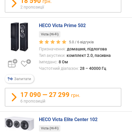
18 590
грн.
т
2 пропозиції
ь
(
д
HECO Victa Prime 502
Б
Victa (Hi-Fi)
)
5.0 /
6
відгуків
в
Призначення:
домашня, підлогова
і
Тип акустики:
комплект 2.0, пасивна
д
Імпеданс:
8 Ом
н
Частотний діапазон:
28 – 40000 Гц
о
Запитати
ш
е
н
17 090 — 27 299
грн.
н
6 пропозицій
я
с
и
HECO Victa Elite Center 102
г
н
Victa (Hi-Fi)