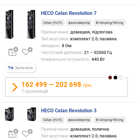
а
н
HECO Celan Revolution 7
а
Celan (Hi-Fi)
фазоінвертор
Bi-Amping/Wiring
л
)
Призначення:
домашня, підлогова
Тип акустики:
комплект 2.0, пасивна
ц
Імпеданс:
8 Ом
е
Частотний діапазон:
21 – 52000 Гц
н
Номінальна потужність:
440 Вт
т
Запитати
р
(
В
162 499 — 202 698
грн.
т
7 пропозицій
/
к
а
HECO Celan Revolution 3
н
Celan (Hi-Fi)
фазоінвертор
Bi-Amping/Wiring
а
л
Призначення:
домашня, полична
)
Тип акустики:
комплект 2.0, пасивна