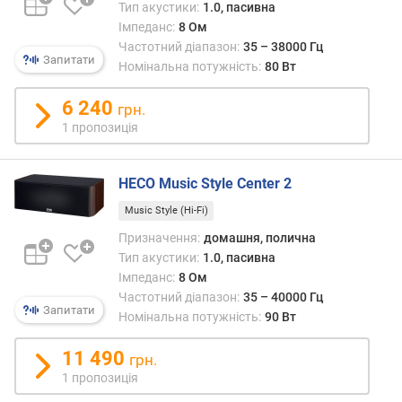
Тип акустики:
1.0, пасивна
м
Імпеданс:
8 Ом
і
Частотний діапазон:
35 – 38000 Гц
н
Запитати
Номінальна потужність:
80 Вт
.
ч
6 240
а
грн.
с
1 пропозиція
т
о
HECO Music Style Center 2
т
а
Music Style (Hi-Fi)
(
Призначення:
домашня, полична
Г
Тип акустики:
1.0, пасивна
ц
)
Імпеданс:
8 Ом
Частотний діапазон:
35 – 40000 Гц
Запитати
м
Номінальна потужність:
90 Вт
а
к
11 490
грн.
с
1 пропозиція
.