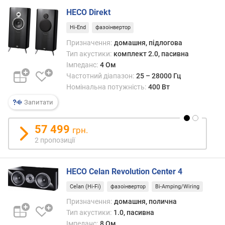
і
HECO Direkt
к
і
Hi-End
фазоінвертор
в
Призначення:
домашня, підлогова
Тип акустики:
комплект 2.0, пасивна
к
Імпеданс:
4 Ом
і
Частотний діапазон:
25 – 28000 Гц
л
Номінальна потужність:
400 Вт
ь
к
Запитати
і
с
57 499
грн.
т
2 пропозиції
ь
с
м
HECO Celan Revolution Center 4
у
г
Celan (Hi-Fi)
фазоінвертор
Bi-Amping/Wiring
Призначення:
домашня, полична
ф
Тип акустики:
1.0, пасивна
р
Імпеданс:
8 Ом