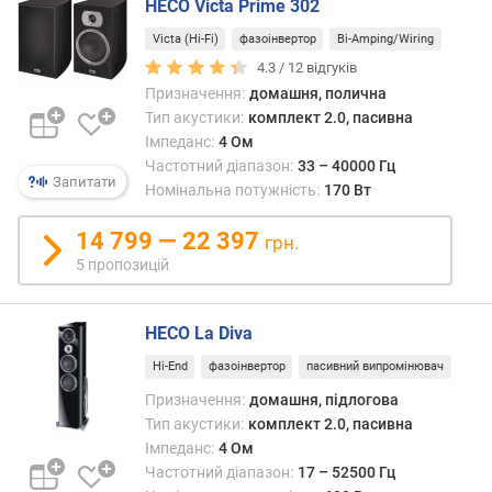
HECO Victa Prime 302
р
о
Victa (Hi-Fi)
фазоінвертор
Bi-Amping/Wiring
г
4.3 /
12
відгуків
и
Призначення:
домашня, полична
х
Тип акустики:
комплект 2.0, пасивна
Імпеданс:
4 Ом
в
Частотний діапазон:
33 – 40000 Гц
і
Запитати
Номінальна потужність:
170 Вт
д
д
14 799 — 22 397
о
грн.
р
5 пропозицій
о
г
и
HECO La Diva
х
Hi-End
фазоінвертор
пасивний випромінювач
д
Призначення:
домашня, підлогова
о
д
Тип акустики:
комплект 2.0, пасивна
е
Імпеданс:
4 Ом
ш
Частотний діапазон:
17 – 52500 Гц