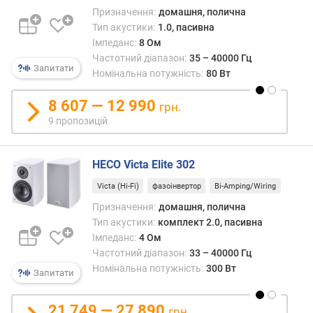
а
Призначення:
домашня, полична
л
Тип акустики:
1.0, пасивна
/
Імпеданс:
8 Ом
ш
Частотний діапазон:
35 – 40000 Гц
у
Запитати
Номінальна потужність:
80 Вт
м
(
8 607 — 12 990
грн.
д
9 пропозицій
Б
)
HECO Victa Elite 302
с
у
Victa (Hi-Fi)
фазоінвертор
Bi-Amping/Wiring
м
Призначення:
домашня, полична
а
Тип акустики:
комплект 2.0, пасивна
р
Імпеданс:
4 Ом
н
Частотний діапазон:
33 – 40000 Гц
а
Номінальна потужність:
300 Вт
н
Запитати
о
м
21 749 — 27 890
грн.