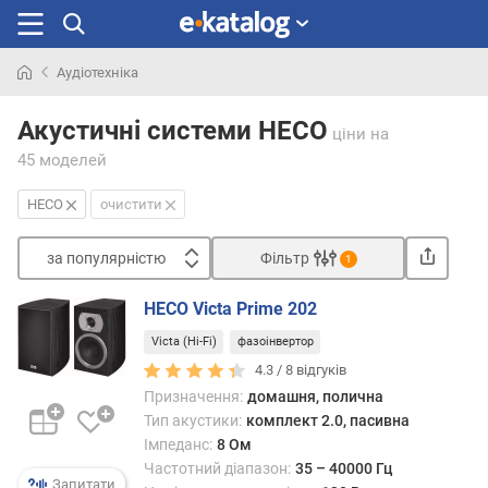
Аудіотехніка
Шукали
раніше
Акустичні системи HECO
ціни
на
45 моделей
HECO
очистити
за популярністю
Фільтр
1
Сортувати
HECO Victa Prime 202
з
Victa (Hi-Fi)
фазоінвертор
а
п
4.3 /
8
відгуків
о
Призначення:
домашня, полична
п
Тип акустики:
комплект 2.0, пасивна
у
Імпеданс:
8 Ом
л
Частотний діапазон:
35 – 40000 Гц
я
Запитати