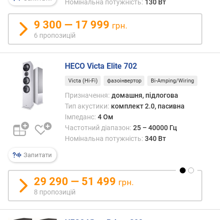
Номінальна потужність:
130 Вт
р
н
9 300 — 17 999
грн.
і
6 пропозицій
с
т
ю
HECO Victa Elite 702
в
Victa (Hi-Fi)
фазоінвертор
Bi-Amping/Wiring
і
Призначення:
домашня, підлогова
д
Тип акустики:
комплект 2.0, пасивна
д
Імпеданс:
4 Ом
е
Частотний діапазон:
25 – 40000 Гц
ш
Номінальна потужність:
340 Вт
е
в
Запитати
и
х
29 290 — 51 499
грн.
д
8 пропозицій
о
д
о