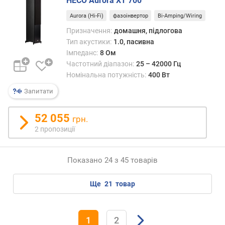
ь
HECO Aurora XT 700
п
Aurora (Hi-Fi)
фазоінвертор
Bi-Amping/Wiring
і
Призначення:
домашня, підлогова
д
Тип акустики:
1.0, пасивна
с
и
Імпеданс:
8 Ом
л
Частотний діапазон:
25 – 42000 Гц
ю
Номінальна потужність:
400 Вт
в
Запитати
а
ч
а
52 055
грн.
(
2 пропозиції
В
т
)
Показано 24 з 45 товарів
п
ще
21
товар
о
т
у
1
2
ж