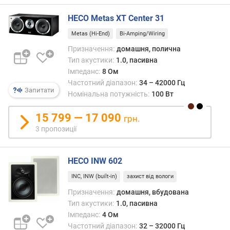
ч
а
HECO Metas XT Center 31
с
Metas (Hi-End)
Bi-Amping/Wiring
т
о
Призначення:
домашня, полична
т
Тип акустики:
1.0, пасивна
а
Імпеданс:
8 Ом
(
Частотний діапазон:
34 – 42000 Гц
Г
Запитати
Номінальна потужність:
100 Вт
ц
)
15 799 — 17 090
грн.
3 пропозиції
к
і
л
HECO INW 602
ь
к
INC, INW (built-in)
захист від вологи
і
Призначення:
домашня, вбудована
с
Тип акустики:
1.0, пасивна
т
Імпеданс:
4 Ом
ь
Частотний діапазон:
32 – 32000 Гц
к