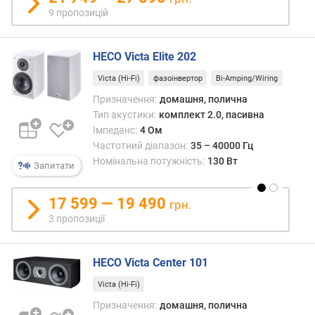
і
9 пропозицій
н
а
л
HECO Victa Elite 202
ь
н
Victa (Hi-Fi)
фазоінвертор
Bi-Amping/Wiring
а
Призначення:
домашня, полична
п
Тип акустики:
комплект 2.0, пасивна
о
Імпеданс:
4 Ом
т
Частотний діапазон:
35 – 40000 Гц
у
Номінальна потужність:
130 Вт
ж
Запитати
н
і
17 599 — 19 490
грн.
с
3 пропозиції
т
ь
(
HECO Victa Center 101
В
т
Victa (Hi-Fi)
)
Призначення:
домашня, полична