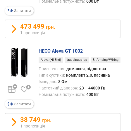
е
Номінальна потужність:
600 Вт
в
Запитати
и
х
473 499
грн.
з
1 пропозиція
а
в
і
HECO Aleva GT 1002
д
Aleva (Hi-End)
фазоінвертор
Bi-Amping/Wiring
г
у
Призначення:
домашня, підлогова
к
Тип акустики:
комплект 2.0, пасивна
а
Імпеданс:
8 Ом
м
Частотний діапазон:
23 – 44000 Гц
и
Номінальна потужність:
400 Вт
з
Запитати
а
д
38 749
грн.
а
1 пропозиція
т