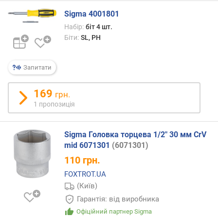
е
Sigma 4001801
с
т
Набір:
біт 4 шт.
о
Біти:
SL, PH
в
і
б
Запитати
і
т
169
грн.
и
1 пропозиція
P
Z
(
Sigma Головка торцева 1/2" 30 мм CrV
P
mid 6071301
(6071301)
o
110
грн.
z
i
FOXTROT.UA
d
(Київ)
r
Гарантія: від виробника
i
v
Офіційний партнер Sigma