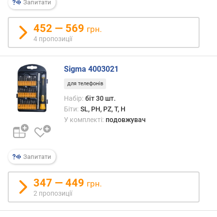
Запитати
к
і
452 — 569
грн.
л
4 пропозиції
ь
к
і
Sigma 4003021
с
для телефонів
т
ь
Набір:
біт 30 шт.
б
Біти:
SL, PH, PZ, T, H
і
У комплекті:
подовжувач
т
(
ш
Запитати
т
.
)
347 — 449
грн.
2 пропозиції
к
і