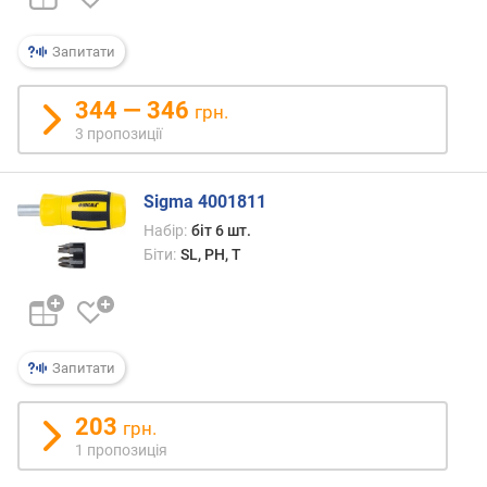
т
и
P
Запитати
H
(
344 — 346
грн.
P
3 пропозиції
h
i
l
Sigma 4001811
l
i
Набір:
біт 6 шт.
p
Біти:
SL, PH, T
s
)
(
ш
т
Запитати
.
)
203
грн.
1 пропозиція
х
р