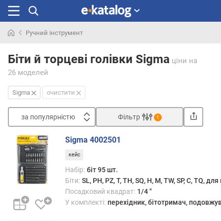
Ручний інструмент
Шукали
раніше
Біти й торцеві голівки Sigma
ціни
на
26 моделей
Sigma
очистити
за популярністю
Фільтр
1
Сортувати
Sigma 4002501
з
кейс
а
п
Набір:
біт 95 шт.
о
Біти:
SL, PH, PZ, T, TH, SQ, H, M, TW, SP, C, TQ, дл
п
Посадковий квадрат:
1/4 "
у
У комплекті:
перехідник, бітотримач, подовжу
л
я