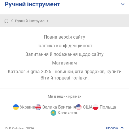
Ручний інструмент
.
)
Ручний інструмент
к
в
а
Повна версія сайту
д
Політика конфіденційності
р
а
Запитання й побажання щодо сайту
т
Магазинам
н
і
Каталог Sigma 2026
- новинки, хіти продажів,
купити
б
біти й торцеві голівки
.
і
т
и
Ми в інших країнах
S
Україна
Велика Британія
США
Польща
Q
Казахстан
(
S
q
E-
© E-Katalog, 2026
ВГОРУ