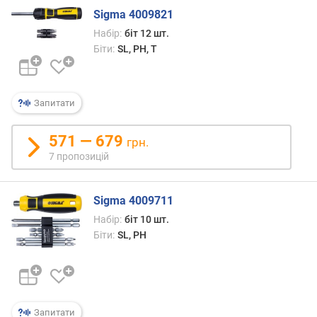
о
Sigma 4009821
ю
Набір:
біт 12 шт.
д
Біти:
SL, PH, T
о
д
а
в
Запитати
а
н
571 — 679
грн.
н
7 пропозицій
я
з
Sigma 4009711
а
к
Набір:
біт 10 шт.
і
Біти:
SL, PH
л
ь
к
і
с
Запитати