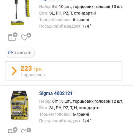
S
Набір:
біт 10 шт., торцьових головок 10 шт.
l
Біти:
SL, PH, PZ, T, стандартні
o
Торцеві головки:
6-гранні
t
Посадковий квадрат:
1/4 "
)
(
ш
т
.
Запитати
)
223
грн.
х
1 пропозиція
р
е
с
Sigma 4002121
т
Набір:
біт 15 шт., торцьових головок 12 шт.
о
в
Біти:
SL, PH, PZ, T, H, стандартні
і
Торцеві головки:
6-гранні
б
Посадковий квадрат:
1/4 "
і