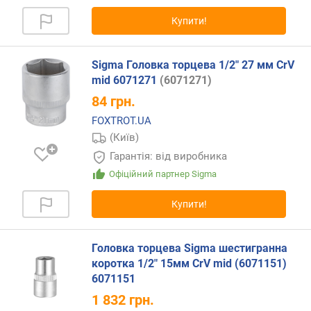
)
(
Купити!
ш
т
.
Sigma Головка торцева 1/2" 27 мм CrV
)
mid 6071271
(6071271)
84
грн.
б
і
FOXTROT.UA
т
(Київ)
и
Гарантія: від виробника
T
Офіційний партнер Sigma
(
T
Купити!
o
r
x
Головка торцева Sigma шестигранна
)
коротка 1/2" 15мм CrV mid (6071151)
(
6071151
ш
т
1 832
грн.
.