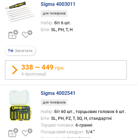
л
Sigma 4003011
ь
к
для телефонів
і
Набір:
біт 6 шт.
с
Біти:
SL, PH, T, H
т
ь
т
Запитати
о
р
ц
338 — 449
грн.
е
4 пропозиції
в
и
х
Sigma 4002541
г
для телефонів
о
л
Набір:
біт 60 шт., торцьових головок 6 шт.
о
Біти:
SL, PH, PZ, T, SQ, H, стандартні
в
Торцеві головки:
6-гранні
о
Посадковий квадрат:
1/4 "
к