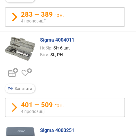
т
ю
283 — 389
п
грн.
р
4 пропозиції
о
п
Sigma 4004011
о
з
Набір:
біт 6 шт.
и
Біти:
SL, PH
ц
і
й
Запитати
з
а
г
401 — 509
грн.
а
4 пропозиції
л
ь
н
Sigma 4003251
а