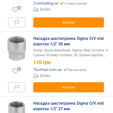
Comtrading.ua
З нами 6 років
)
(Київ)
б
і
Купити!
т
и
T
Насадка шестигранна Sigma CrV mid
H
коротка 1/2" 30 мм
(
Колір: Хром; Виробник: Sigma; Вид головки: 6-
T
гранна; Розмір головки: 30; Країна
виробн…
o
110
грн.
r
x
Toolmax.com.ua
Менше року
H
(Київ)
o
l
Купити!
e
,
T
Насадка шестигранна Sigma CrV mid
o
коротка 1/2" 27 мм
r