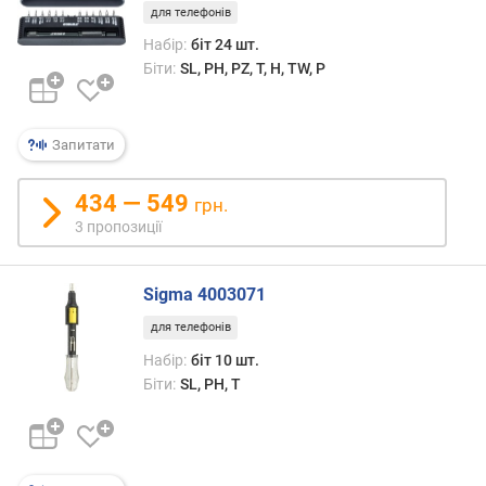
для телефонів
к
і
Набір:
біт 24 шт.
л
Біти:
SL, PH, PZ, T, H, TW, P
ь
к
і
Запитати
с
т
434 — 549
ь
грн.
о
3 пропозиції
д
и
н
Sigma 4003071
и
для телефонів
ц
Набір:
біт 10 шт.
ь
(
Біти:
SL, PH, T
ш
т
.
)