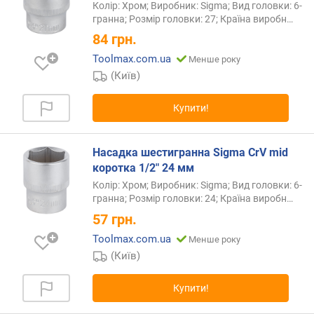
Колір: Хром; Виробник: Sigma; Вид головки: 6-
x
гранна; Розмір головки: 27; Країна
виробн…
S
84
грн.
e
c
Toolmax.com.ua
Менше року
u
(Київ)
r
i
Купити!
t
y
)
Насадка шестигранна Sigma CrV mid
(
коротка 1/2" 24 мм
ш
т
Колір: Хром; Виробник: Sigma; Вид головки: 6-
.
гранна; Розмір головки: 24; Країна
виробн…
)
57
грн.
Toolmax.com.ua
Менше року
6
(Київ)
-
г
р
Купити!
а