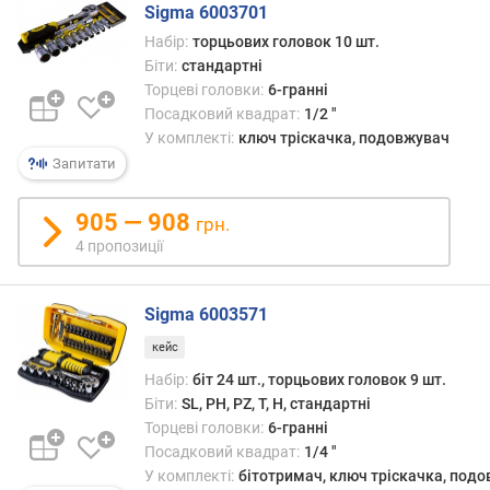
р
Sigma 6003701
о
Набір:
торцьових головок 10 шт.
г
Біти:
стандартні
и
Торцеві головки:
6-гранні
х
Посадковий квадрат:
1/2 "
У комплекті:
ключ тріскачка, подовжувач
в
Запитати
і
д
д
905 — 908
грн.
о
4 пропозиції
р
о
г
Sigma 6003571
и
кейс
х
д
Набір:
біт 24 шт., торцьових головок 9 шт.
о
Біти:
SL, PH, PZ, T, H, стандартні
д
Торцеві головки:
6-гранні
е
Посадковий квадрат:
1/4 "
ш
У комплекті:
бітотримач, ключ тріскачка, под