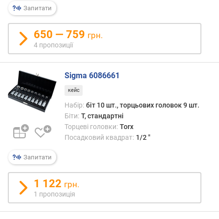
р
Запитати
н
і
650 — 759
грн.
с
4 пропозиції
т
ю
Sigma 6086661
в
і
кейс
д
Набір:
біт 10 шт., торцьових головок 9 шт.
д
Біти:
T, стандартні
е
Торцеві головки:
Torx
ш
Посадковий квадрат:
1/2 "
е
в
Запитати
и
х
1 122
д
грн.
о
1 пропозиція
д
о