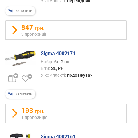
У комплекті:
перехідник
(
Запитати
ш
т
.
847
грн.
)
3 пропозиції
ш
л
Sigma 4002171
і
Набір:
біт 2 шт.
ц
Біти:
SL, PH
ь
У комплекті:
подовжувач
о
в
і
Запитати
б
і
т
193
грн.
и
1 пропозиція
S
L
(
Sigma 4002161