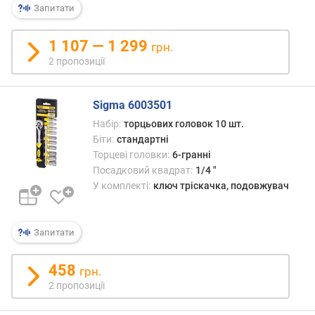
е
Запитати
в
и
1 107 — 1 299
х
грн.
2 пропозиції
з
а
в
Sigma 6003501
і
Набір:
торцьових головок 10 шт.
д
Біти:
стандартні
г
Торцеві головки:
6-гранні
у
Посадковий квадрат:
1/4 "
к
У комплекті:
ключ тріскачка, подовжувач
а
м
и
Запитати
з
а
458
грн.
д
2 пропозиції
а
т