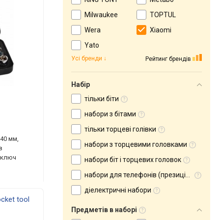
Milwaukee
TOPTUL
Wera
Xiaomi
Yato
Усі бренди
Рейтинг брендів
Набір
тільки біти
набори з бітами
тільки торцеві голівки
 40 мм,
набори з торцевими головками
в
, ключ
набори біт і торцевих головок
набори для телефонів (презиційні)
діелектричні набори
cket tool
Предметів в наборі
NE20359)