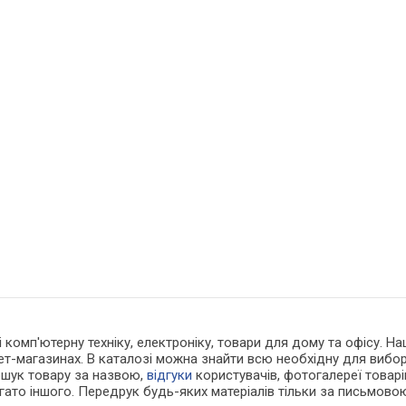
 і комп'ютерну техніку, електроніку, товари для дому та офісу. Н
нет-магазинах. В каталозі можна знайти всю необхідну для виб
ошук товару за назвою,
відгуки
користувачів, фотогалереї товарів,
агато іншого. Передрук будь-яких матеріалів тільки за письмово