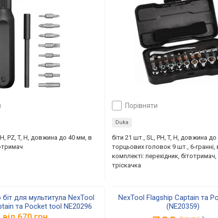
и
порівняти
Duka
 PH, PZ, T, H, довжина до 40 мм, в
біти 21 шт., SL, PH, T, H, довжина до
тотримач
торцьових головок 9 шт., 6-гранні, 
комплекті: перехідник, бітотримач
тріскачка
р біт для мультитула NexTool
NexTool Flagship Captain та Po
ptain та Pocket tool NE20296
(NE20359)
FlagshipCaptainтаPockettool(
від
670 грн.
(NE20296)