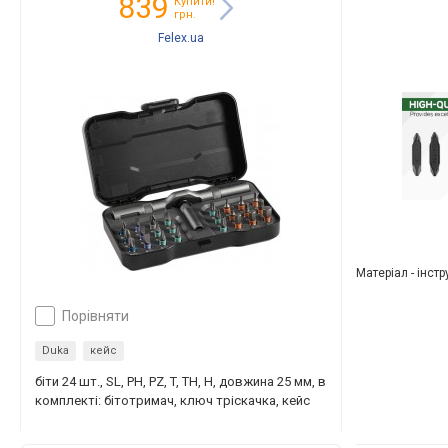
839
Купити!
грн.
Felex.ua
Матеріал - інст
порівняти
Duka
кейс
біти 24 шт., SL, PH, PZ, T, TH, H, довжина 25 мм, в
комплекті: бітотримач, ключ тріскачка, кейс