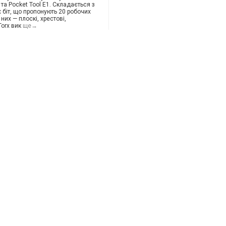
 та Pocket Tool E1. Складається з
 біт, що пропонують 20 робочих
них — плоскі, хрестові,
Torx вик
ще→