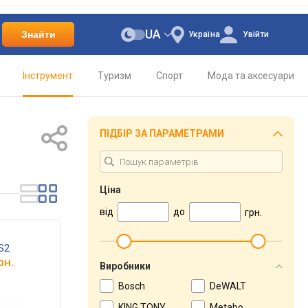
UA
Знайти
Україна
Увійти
Інструмент
Туризм
Спорт
Мода та аксесуари
ПІДБІР ЗА ПАРАМЕТРАМИ
Ціна
від
до
грн.
S2
рн.
Виробники
Bosch
DeWALT
KING TONY
Metabo