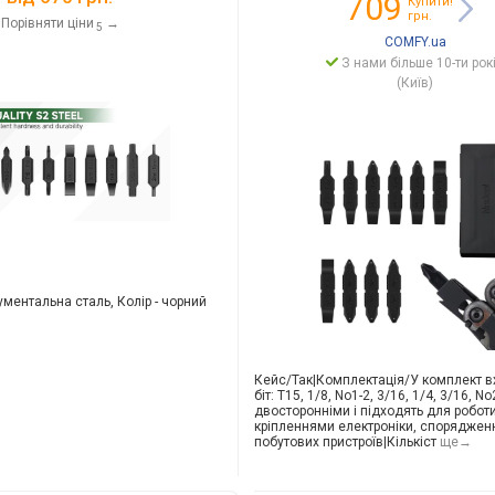
709
Купити!
грн.
Порівняти ціни
→
5
COMFY.ua
З нами більше 10-ти рок
(Київ)
рументальна сталь, Колір - чорний
Кейс/Так|Компле
ктація/У комплект в
біт: T15, 1/8, No1-2, 3/16, 1/4, 3/16, No
двосторонніми і підходять для роботи
кріпленнями електроніки, споряджен
побутових пристроїв|Кільк
іст
ще→