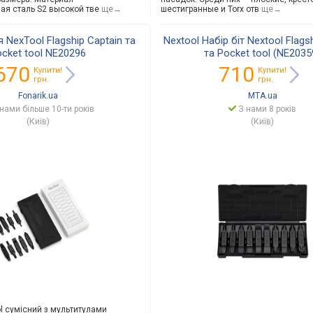
на
я сталь S2 высокой тве
ще→
шестигранные и Torx отв
ще→
я NexTool Flagship Captain та
Nextool Набір біт Nextool Flags
cket tool NE20296
та Pocket tool (NE2035
670
710
Купити!
Купити!
грн.
грн.
Fonarik.ua
MTA.ua
нами більше 10-ти років
З нами 8 років
(Київ)
(Київ)
ol сумісний з мультитулами