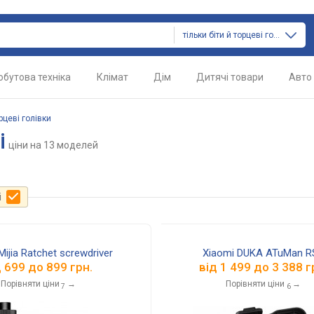
тільки біти й торцеві голівки
обутова техніка
Клімат
Дім
Дитячі товари
Авто
орцеві голівки
i
ціни
на 13 моделей
і
Mijia Ratchet screwdriver
Xiaomi DUKA ATuMan R
д
699
до
899
грн.
від
1 499
до
3 388
г
Порівняти ціни
→
Порівняти ціни
→
7
6