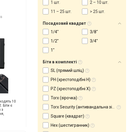
1 шт.
2 – 10 шт.
11 – 25 шт.
> 25 шт.
ів
Посадковий квадрат
1/4"
3/8"
1/2"
3/4"
1"
Біти в комплекті
SL (прямий шліц)
PH (хрестоподібні H)
PZ (хрестоподібні X)
Torx (зірочка)
ходять 10
2. Біти є
Torx Security (антивандальна зірочка)
 з
ня,
Square (квадрат)
Hex (шестигранник)