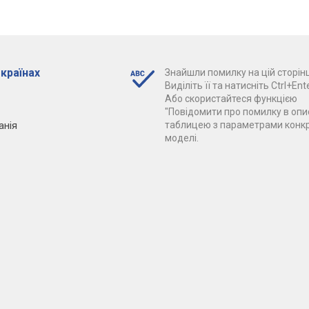
 країнах
Знайшли помилку на цій сторінц
Виділіть її та натисніть Ctrl+Ente
Або скористайтеся функцією
"Повідомити про помилку в опис
анія
таблицею з параметрами конк
моделі.