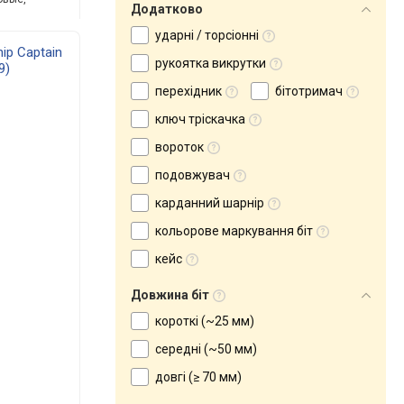
Додатково
ударні / торсіонні
hip Captain
рукоятка викрутки
9)
перехідник
бітотримач
ключ тріскачка
вороток
подовжувач
карданний шарнір
кольорове маркування біт
кейс
Довжина біт
короткі (~25 мм)
середні (~50 мм)
довгі (≥ 70 мм)