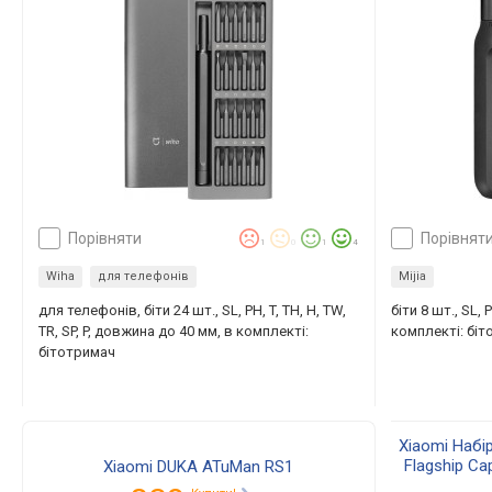
порівняти
порівнят
1
0
1
4
Wiha
для телефонів
Mijia
для телефонів, біти 24 шт., SL, PH, T, TH, H, TW,
біти 8 шт., SL,
TR, SP, P, довжина до 40 мм, в комплекті:
комплекті: бі
бітотримач
Xiaomi Набі
Flagship Ca
Xiaomi DUKA ATuMan RS1