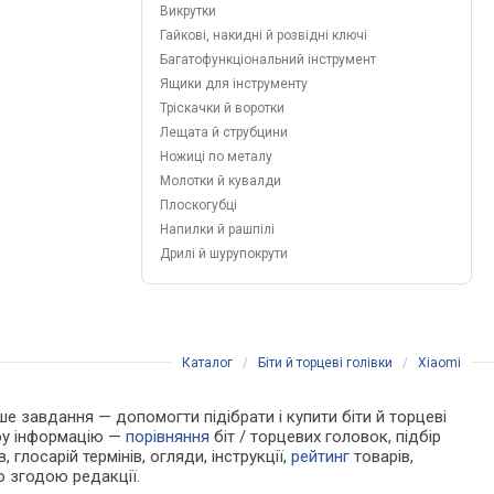
Викрутки
Гайкові, накидні й розвідні ключі
Багатофункціональний інструмент
Ящики для інструменту
Тріскачки й воротки
Лещата й струбцини
Ножиці по металу
Молотки й кувалди
Плоскогубці
Напилки й рашпілі
Дрилі й шурупокрути
Каталог
/
Біти й торцеві голівки
/
Xiaomi
аше завдання — допомогти підібрати і купити біти й торцеві
ору інформацію —
порівняння
біт / торцевих головок, підбір
 глосарій термінів, огляди, інструкції,
рейтинг
товарів,
ю згодою редакції.