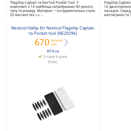
Flagship Captain та NexTool Pocket Tool. У
Flagship Captain
комплекті є 10 найбільш затребуваних біт різного
10 двосторонніх
типу та розміру. Матеріал — інструментальна сталь
насадок. Серед 
S2 високої тве
ще→
шестигранні та 
Nextool Набір біт Nextool Flagship Captain
та Pocket tool (NE20296)
670
Купити!
грн.
MTA.ua
З нами 8 років
(Київ)