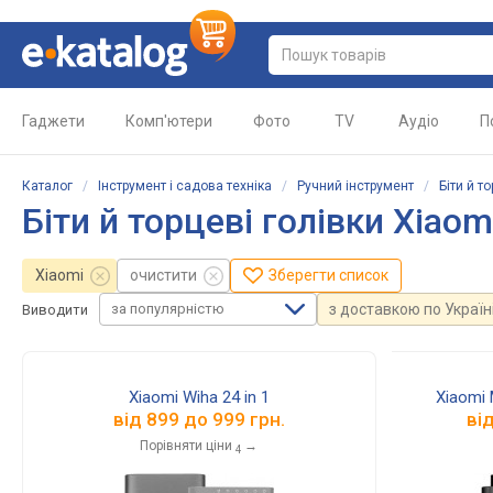
Гаджети
Комп'ютери
Фото
TV
Аудіо
П
Каталог
/
Інструмент і садова техніка
/
Ручний інструмент
/
Біти й т
Біти й торцеві голівки Xiaom
Xiaomi
очистити
Зберегти список
за популярністю
з доставкою по Україн
Виводити
Xiaomi Wiha 24 in 1
Xiaomi 
від
899
до
999
грн.
ві
Порівняти ціни
→
4