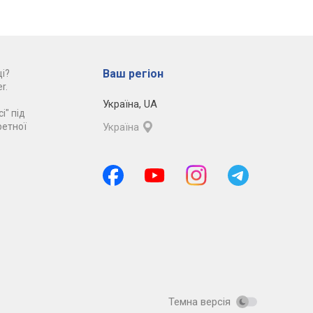
Ваш регіон
і?
r.
Україна
,
UA
і" під
ретної
Україна
Темна версія