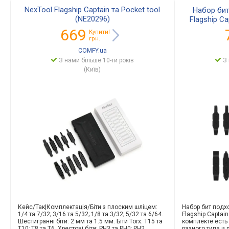
NexTool Flagship Captain та Pocket tool
Набор бит
(NE20296)
Flagship Ca
FlagshipCaptainтаPockettool(NE20296)
669
Купити!
грн.
COMFY.ua
З нами більше 10-ти років
З 
(Київ)
Кейс/Так|Компле
ктація/Біти з плоским шліцем:
Набор бит подх
1/4 та 7/32; 3/16 та 5/32; 1/8 та 3/32; 5/32 та 6/64.
Flagship Captain
Шестигранні біти: 2 мм та 1.5 мм. Біти Torx: T15 та
комплекте есть
T10; T8 та T6. Хрестові біти: PH3 та PH0; PH2
разного типа и