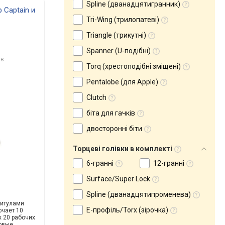
Spline (дванадцятигранник)
 Captain и
Tri-Wing (трилопатеві)
Triangle (трикутні)
Spanner (U-подібні)
ів
Torq (хрестоподібні зміщені)
Pentalobe (для Apple)
Clutch
біта для гачків
двосторонні біти
Торцеві голівки в комплекті
6-гранні
12-гранні
Surface/Super Lock
Spline (дванадцятипроменева)
титулами
E-профіль/Torx (зірочка)
ючает 10
 20 рабочих
овые,