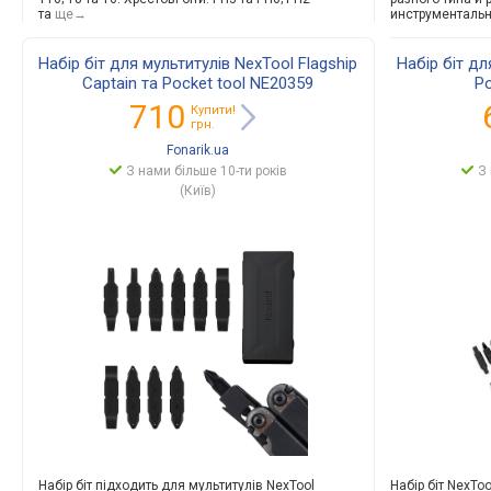
та
ще→
инструменталь
Набір біт для мультитулів NexTool Flagship
Набір біт дл
Captain та Pocket tool NE20359
Po
710
Купити!
грн.
Fonarik.ua
З нами більше 10-ти років
З 
(Київ)
Набір біт підходить для мультитулів NexTool
Набір біт NexTo