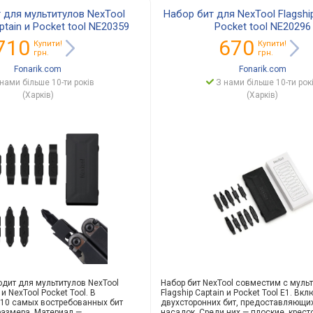
 для мультитулов NexTool
Набор бит для NexTool Flagship
ptain и Pocket tool NE20359
Pocket tool NE20296
710
670
Купити!
Купити!
грн.
грн.
Fonarik.com
Fonarik.com
нами більше 10-ти років
З нами більше 10-ти рок
(Харків)
(Харків)
одит для мультитулов NexTool
Набор бит NexTool совместим с муль
 и NexTool Pocket Tool. В
Flagship Captain и Pocket Tool E1. Вкл
 10 самых востребованных бит
двухсторонних бит, предоставляющих
 размера. Материал —
насадок. Среди них — плоские, крест