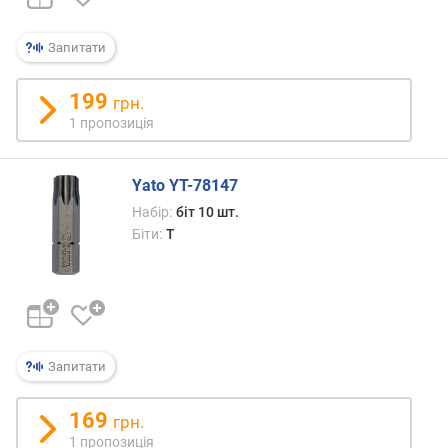
е
в
и
Запитати
х
199
грн.
з
1 пропозиція
а
в
і
Yato YT-78147
д
г
Набір:
біт 10 шт.
у
Біти:
T
к
а
м
и
з
Запитати
а
д
169
а
грн.
т
1 пропозиція