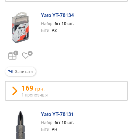
(
ш
Yato YT-78134
т
Набір:
біт 10 шт.
.
Біти:
PZ
)
ш
л
і
ц
ь
Запитати
о
в
169
грн.
і
1 пропозиція
б
і
т
Yato YT-78131
и
S
Набір:
біт 10 шт.
L
Біти:
PH
(