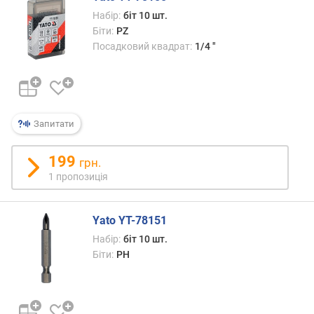
р
Набір:
біт 10 шт.
о
Біти:
PZ
г
Посадковий квадрат:
1/4 "
и
х
в
і
д
Запитати
д
о
199
грн.
р
1 пропозиція
о
г
и
Yato YT-78151
х
Набір:
біт 10 шт.
д
Біти:
PH
о
д
е
ш