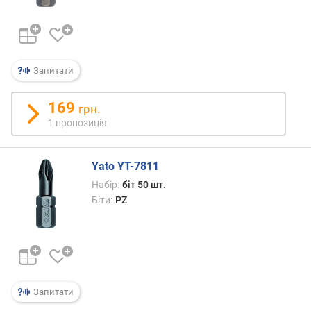
S
l
o
t
)
Запитати
(
ш
169
т
грн.
.
1 пропозиція
)
х
Yato YT-7811
р
Набір:
біт 50 шт.
е
Біти:
PZ
с
т
о
в
і
б
Запитати
і