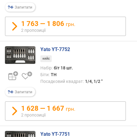
x
Запитати
S
e
c
1 763 — 1 806
грн.
u
2 пропозиції
r
i
t
Yato YT-7752
y
кейс
)
(
Набір:
біт 18 шт.
ш
Біти:
TH
т
Посадковий квадрат:
1/4, 1/2 "
.
Запитати
)
6
1 628 — 1 667
грн.
-
2 пропозиції
г
р
а
Yato YT-7751