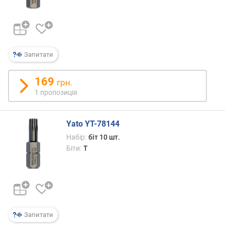
т
ю
п
р
о
Запитати
п
о
з
169
грн.
и
1 пропозиція
ц
і
й
Yato YT-78144
Набір:
біт 10 шт.
Біти:
T
з
а
г
а
л
ь
н
Запитати
а