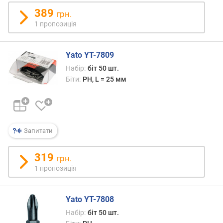
т
и
389
грн.
P
1 пропозиція
H
(
P
Yato YT-7809
h
Набір:
біт 50 шт.
i
Біти:
PH, L = 25 мм
l
l
i
p
s
Запитати
)
(
319
ш
грн.
т
1 пропозиція
.
)
Yato YT-7808
х
Набір:
біт 50 шт.
р