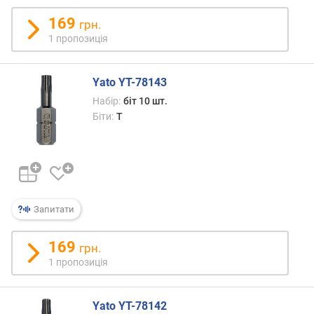
к
169
грн.
і
1 пропозиція
л
ь
к
Yato YT-78143
і
с
Набір:
біт 10 шт.
т
Біти:
T
ь
о
д
и
н
и
Запитати
ц
ь
169
грн.
(
1 пропозиція
ш
т
.
Yato YT-78142
)