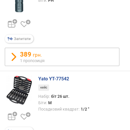
Біти:
PH
е
с
т
о
в
і
Запитати
б
і
т
389
грн.
и
1 пропозиція
P
Z
(
Yato YT-77542
P
кейс
o
z
Набір:
біт 26 шт.
i
Біти:
M
d
Посадковий квадрат:
1/2 "
r
i
v