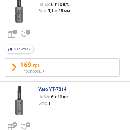
Набір:
біт 10 шт.
к
Біти:
T, L = 25 мм
і
л
ь
к
і
с
Запитати
т
ь
169
б
грн.
і
1 пропозиція
т
(
ш
Yato YT-78141
т
Набір:
біт 10 шт.
.
Біти:
T
)
к
і