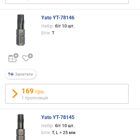
о
ю
д
Yato YT-78146
о
Набір:
біт 10 шт.
д
Біти:
T
а
в
а
н
н
я
Запитати
з
а
169
грн.
к
1 пропозиція
і
л
ь
Yato YT-78145
к
Набір:
біт 10 шт.
і
Біти:
T, L = 25 мм
с