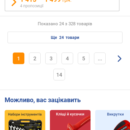
грн.
.
4 пропозиції
)
к
Показано 24 з 328 товарів
в
а
ще
24
товари
д
р
а
1
2
3
4
5
...
т
н
і
14
б
і
т
и
Можливо, вас зацікавить
S
Q
(
S
q