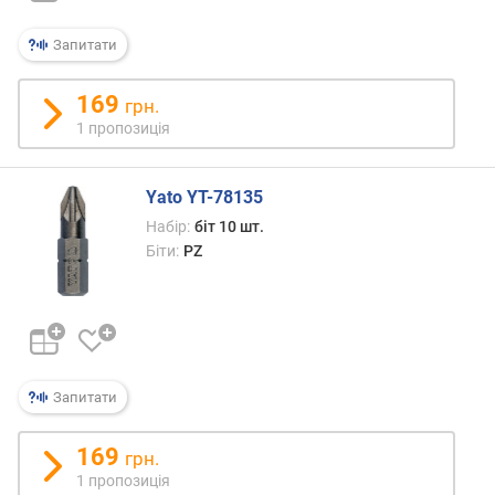
л
ь
Запитати
к
і
с
169
грн.
т
1 пропозиція
ь
т
о
Yato YT-78135
р
Набір:
біт 10 шт.
ц
Біти:
PZ
е
в
и
х
г
о
л
Запитати
о
в
169
грн.
о
1 пропозиція
к