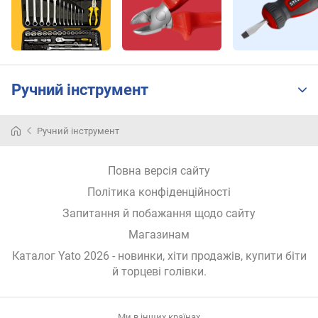
u
a
r
e
,
R
Ручний інструмент
o
b
e
Ручний інструмент
r
t
s
Повна версія сайту
o
Політика конфіденційності
n
Запитання й побажання щодо сайту
)
(
Магазинам
ш
Каталог Yato 2026
- новинки, хіти продажів,
купити біти
т
й торцеві голівки
.
.
)
Ми в інших країнах