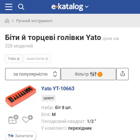
Ручний інструмент
Шукали
раніше
Біти й торцеві голівки Yato
ціни
на
328 моделей
Yato
очистити
за популярністю
Фільтр
1
Сортувати
Yato YT-10663
з
ударні
а
п
Набір:
біт 8 шт.
о
Біти:
M
п
Посадковий квадрат:
1/2 "
у
У комплекті:
перехідник
л
Запитати
я