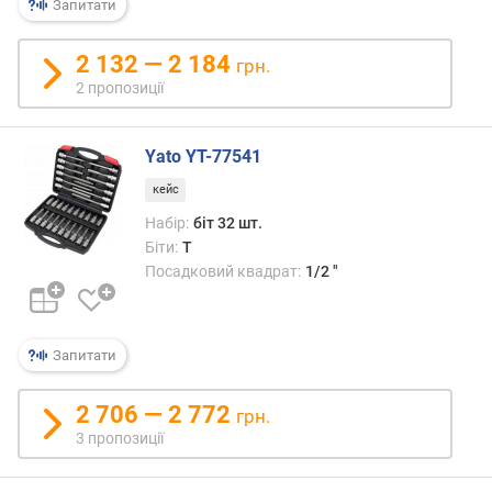
Запитати
)
(
ш
2 132 — 2 184
грн.
т
2 пропозиції
.
)
Yato YT-77541
б
і
кейс
т
Набір:
біт 32 шт.
и
Біти:
T
T
Посадковий квадрат:
1/2 "
(
T
o
r
Запитати
x
)
2 706 — 2 772
грн.
(
3 пропозиції
ш
т
.