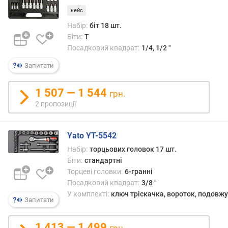
н
кейс
н
і
Набір:
біт 18 шт.
б
Біти:
T
і
Посадковий квадрат:
1/4, 1/2 "
т
и
Запитати
H
(
1 507 — 1 544
грн.
H
2 пропозиції
e
x
,
Yato YT-5542
A
Набір:
торцьових головок 17 шт.
l
Біти:
стандартні
l
Торцеві головки:
6-гранні
e
Посадковий квадрат:
3/8 "
n
)
У комплекті:
ключ тріскачка, вороток, подовж
Запитати
(
ш
1 413 — 1 499
т