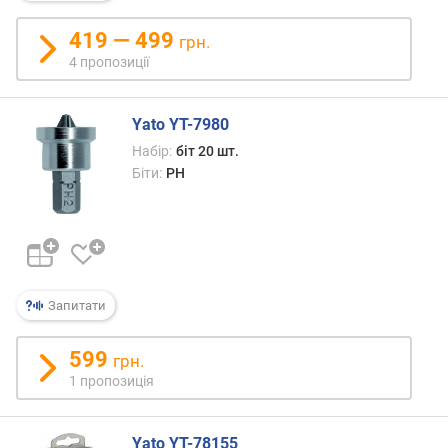
р
419 — 499
н
грн.
і
4 пропозиції
с
т
ю
Yato YT-7980
Набір:
біт 20 шт.
в
Біти:
PH
і
д
д
е
ш
е
Запитати
в
и
х
599
грн.
д
1 пропозиція
о
д
о
Yato YT-78155