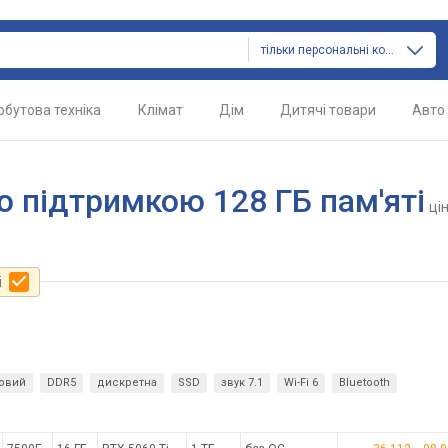
тільки персональні комп'ютери
обутова техніка
Клімат
Дім
Дитячі товари
Авто
 підтримкою 128 ГБ пам'яті
ці
і
ровий
DDR5
дискретна
SSD
звук 7.1
Wi-Fi 6
Bluetooth