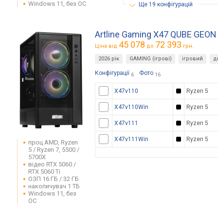
Windows 11, без ОС
ще 19 конфігурацій
Artline Gaming X47 QUBE GEON
45 078
72 393
Ціна від
до
грн.
2026 рік
GAMING (ігрові)
ігровий
д
Конфігурації
Фото
6
16
X47v110
Ryzen 5
X47v110Win
Ryzen 5
X47v111
Ryzen 5
X47v111Win
Ryzen 5
проц AMD, Ryzen
5 / Ryzen 7, 5500 /
5700X
відео RTX 5060 /
RTX 5060 Ti
ОЗП 16 ГБ / 32 ГБ
накопичувач 1 ТБ
Windows 11, без
ОС