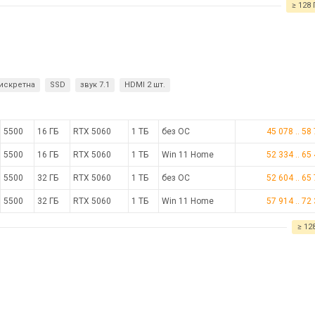
≥ 128 
искретна
SSD
звук 7.1
HDMI 2 шт.
5500
16 ГБ
RTX 5060
1 ТБ
без ОС
45 078
..
58
5500
16 ГБ
RTX 5060
1 ТБ
Win 11 Home
52 334
..
65
5500
32 ГБ
RTX 5060
1 ТБ
без ОС
52 604
..
65
5500
32 ГБ
RTX 5060
1 ТБ
Win 11 Home
57 914
..
72
≥ 12