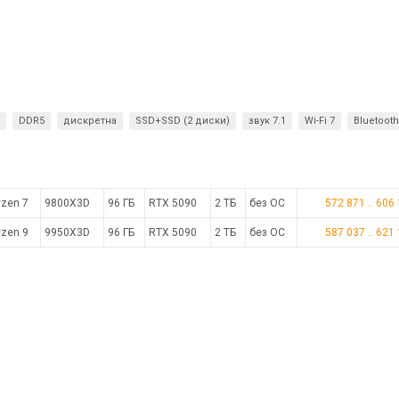
DDR5
дискретна
SSD+SSD (2 диски)
звук 7.1
Wi-Fi 7
Bluetooth
zen 7
9800X3D
96 ГБ
RTX 5090
2 ТБ
без ОС
572 871
..
606
zen 9
9950X3D
96 ГБ
RTX 5090
2 ТБ
без ОС
587 037
..
621