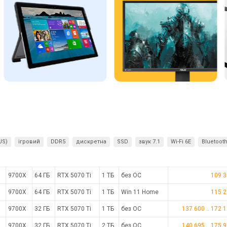
US)
ігровий
DDR5
дискретна
SSD
звук 7.1
Wi-Fi 6E
Bluetoot
9700X
64 ГБ
RTX 5070 Ti
1 ТБ
без ОС
109 3
9700X
64 ГБ
RTX 5070 Ti
1 ТБ
Win 11 Home
115 2
9700X
32 ГБ
RTX 5070 Ti
1 ТБ
без ОС
137 600
..
172 
9700X
32 ГБ
RTX 5070 Ti
2 ТБ
без ОС
140 695
..
175 