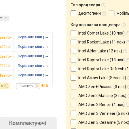
Тип процесора
десктопний
мобіл
2 шт.
Кодова назва процесора
Intel Comet Lake (10 пок)
Порівняти ціни
 399
грн.
8
Intel Rocket Lake (11 пок)
Порівняти ціни
 499
грн.
7
Intel Alder Lake (12 пок)
Порівняти ціни
 099
грн.
8
Intel Raptor Lake (13 пок)
Порівняти ціни
 299
грн.
7
Intel Raptor Lake Refresh (
Порівняти ціни
 199
грн.
7
Intel Arrow Lake (Series 2)
+15
ГБ
Очистити
AMD Zen+ Picasso (3 пок)
AMD Zen2 Matisse (3 пок)
AMD Zen 2 Renoir (4 пок)
AMD Zen 3 Vermeer (5 пок)
AMD Zen 3 Cezanne (5 пок