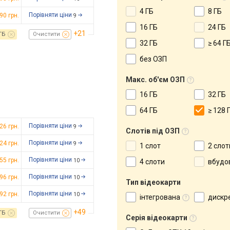
4 ГБ
8 ГБ
Порівняти ціни
890
грн.
9
16 ГБ
24 ГБ
+21
ГБ
Очистити
32 ГБ
≥ 64 Г
без ОЗП
Макс. об'єм ОЗП
16 ГБ
32 ГБ
64 ГБ
≥ 128 
Порівняти ціни
926
грн.
9
Слотів під ОЗП
Порівняти ціни
924
грн.
9
1 слот
2 слот
Порівняти ціни
355
грн.
10
4 слоти
вбудо
Порівняти ціни
096
грн.
10
Тип відеокарти
Порівняти ціни
792
грн.
10
інтегрована
дискр
+49
ГБ
Очистити
Серія відеокарти