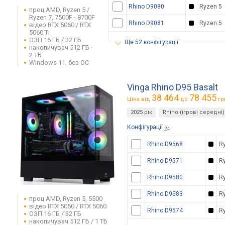
Rhino D9080
Ryzen 5
проц AMD, Ryzen 5 /
Ryzen 7, 7500F - 8700F
Rhino D9081
Ryzen 5
відео RTX 5060 / RTX
5060 Ti
ОЗП 16 ГБ / 32 ГБ
ще 52 конфігурації
накопичувач 512 ГБ -
2 ТБ
Windows 11, без ОС
Vinga Rhino D95 Basalt
38 464
78 455
Ціна від
до
гр
2025 рік
Rhino (ігрові середні)
Конфігурації
24
Rhino D9568
R
Rhino D9571
R
Rhino D9580
R
Rhino D9583
R
проц AMD, Ryzen 5, 5500
відео RTX 5050 / RTX 5060
Rhino D9574
R
ОЗП 16 ГБ / 32 ГБ
накопичувач 512 ГБ / 1 ТБ