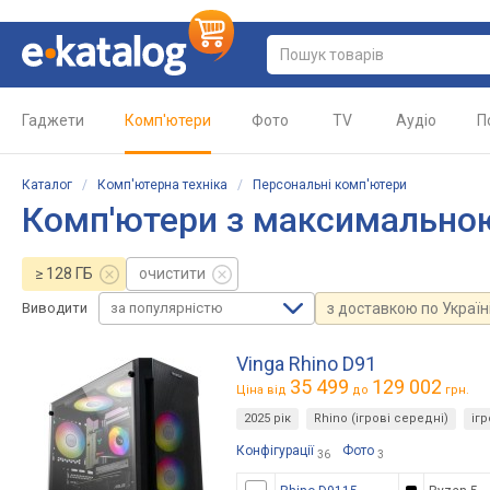
Гаджети
Комп'ютери
Фото
TV
Аудіо
П
Каталог
/
Комп'ютерна техніка
/
Персональні комп'ютери
Комп'ютери з максимальною
≥ 128 ГБ
очистити
за популярністю
з доставкою по Україн
Виводити
Vinga Rhino D91
35 499
129 002
Ціна від
до
грн.
2025 рік
Rhino (ігрові середні)
іг
Конфігурації
Фото
36
3