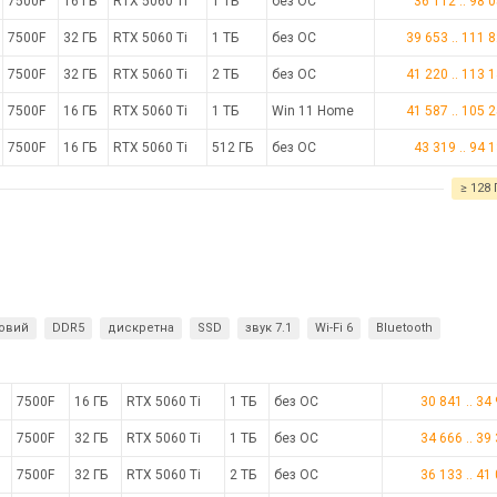
7500F
16 ГБ
RTX 5060 Ti
1 ТБ
без ОС
36 112
..
98 
7500F
32 ГБ
RTX 5060 Ti
1 ТБ
без ОС
39 653
..
111 
7500F
32 ГБ
RTX 5060 Ti
2 ТБ
без ОС
41 220
..
113 
7500F
16 ГБ
RTX 5060 Ti
1 ТБ
Win 11 Home
41 587
..
105 
7500F
16 ГБ
RTX 5060 Ti
512 ГБ
без ОС
43 319
..
94 
≥ 128 
ровий
DDR5
дискретна
SSD
звук 7.1
Wi-Fi 6
Bluetooth
7500F
16 ГБ
RTX 5060 Ti
1 ТБ
без ОС
30 841
..
34
7500F
32 ГБ
RTX 5060 Ti
1 ТБ
без ОС
34 666
..
39
7500F
32 ГБ
RTX 5060 Ti
2 ТБ
без ОС
36 133
..
41