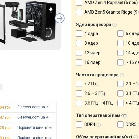
AMD Zen 4 Raphael (6 пок)
AMD Zen5 Granite Ridge (9 
Ядер процесора
4 ядра
6 яде
8 ядер
10 яд
12 ядер
14 яд
16 ядер
> 16 я
Частота процесора
≤ 2 ГГц
2.1 – 2
h
2.6 – 3 ГГц
3.1 ГГц
3.6 ГГц – 4 ГГц
> 4 ГГ
E-server.com.ua
04 грн.
Тип оперативної пам'яті
E-server.com.ua
47 грн.
DDR4
DDR5
Порівняти ціни
125
грн.
10
Об'єм оперативної пам'яті
Порівняти ціни
993
грн.
10