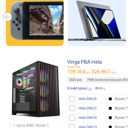
Vinga PBA Hela
Ціна від
109 304
326 867
до
грн.
2025 рік
PBA (комплектующие AS
Конфігурації
Фото
26
2
Hela D8626
Ryzen 7
Hela D8627
Ryzen 7
Hela D8620
Ryzen 7
проц AMD, Ryzen 7,
Hela D8623
Ryzen 7