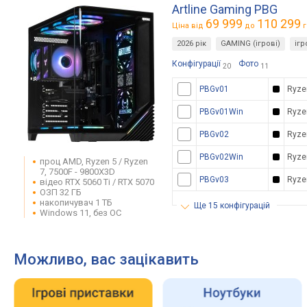
Artline Gaming PBG
69 999
110 299
Ціна від
до
г
2026 рік
GAMING (ігрові)
іг
Конфігурації
Фото
20
11
PBGv01
Ryze
PBGv01Win
Ryze
PBGv02
Ryze
PBGv02Win
Ryze
проц AMD, Ryzen 5 / Ryzen
7, 7500F - 9800X3D
PBGv03
Ryze
відео RTX 5060 Ti / RTX 5070
ОЗП 32 ГБ
накопичувач 1 ТБ
ще 15 конфігурацій
Windows 11, без ОС
Можливо, вас зацікавить