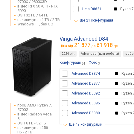
9700X / 9800X3D
відео RTX 5070 Ti - RTX
Hela D8621
Ryzen 7
5090
ОЗП 32 ГБ / 64 ГБ
накопичувач 1 ТБ / 2 ТБ
ще 21 конфігурація
Windows 11, без ОС
Vinga Advanced D84
21 877
61 918
Ціна від
до
грн.
2024 рік
Advanced (для роботи)
робо
Конфігурації
Фото
54
3
Advanced D8374
Ryzen 
Advanced D8377
Ryzen 
Advanced D8392
Ryzen 
Advanced D8395
Ryzen 
проц AMD, Ryzen 7,
5700G
Advanced D8380
Ryzen 
відео Radeon Vega
8
ОЗП 8 ГБ - 32 ГБ
ще 49 конфігурацій
накопичувач 256
ГБ - 2 ТБ