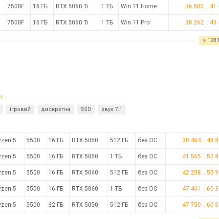
7500F
16 ГБ
RTX 5060 Ti
1 ТБ
Win 11 Home
36 500
..
41
7500F
16 ГБ
RTX 5060 Ti
1 ТБ
Win 11 Pro
38 262
..
43
≥ 128 
н.
ігровий
дискретна
SSD
звук 7.1
yzen 5
5500
16 ГБ
RTX 5050
512 ГБ
без ОС
38 464
..
48 
yzen 5
5500
16 ГБ
RTX 5050
1 ТБ
без ОС
41 565
..
52 
yzen 5
5500
16 ГБ
RTX 5060
512 ГБ
без ОС
42 208
..
55 
yzen 5
5500
16 ГБ
RTX 5060
1 ТБ
без ОС
47 461
..
60 
yzen 5
5500
32 ГБ
RTX 5050
512 ГБ
без ОС
47 750
..
60 