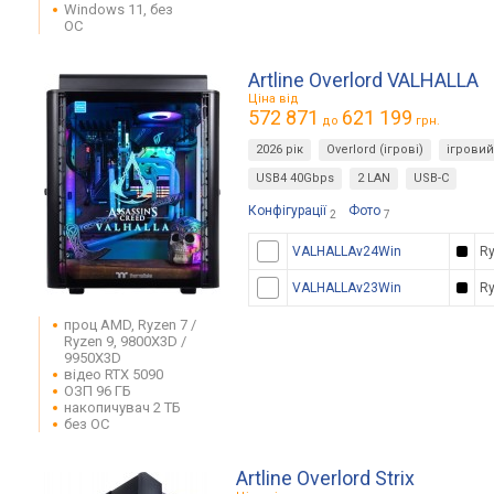
Windows 11, без
ОС
Artline Overlord VALHALLA
Ціна від
572 871
621 199
до
грн.
2026 рік
Overlord (ігрові)
ігровий
USB4 40Gbps
2 LAN
USB-C
Конфігурації
Фото
2
7
VALHALLAv24Win
Ry
VALHALLAv23Win
Ry
проц AMD, Ryzen 7 /
Ryzen 9, 9800X3D /
9950X3D
відео RTX 5090
ОЗП 96 ГБ
накопичувач 2 ТБ
без ОС
Artline Overlord Strix