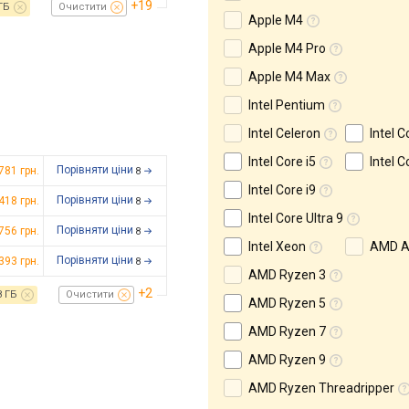
+19
ГБ
Очистити
Apple M4
Apple M4 Pro
Apple M4 Max
Intel Pentium
Intel Celeron
Intel C
Intel Core i5
Intel C
Порівняти ціни
 781
грн.
8
Intel Core i9
Порівняти ціни
 418
грн.
8
Intel Core Ultra 9
Порівняти ціни
 756
грн.
8
Intel Xeon
AMD A
Порівняти ціни
 393
грн.
8
AMD Ryzen 3
+2
8 ГБ
Очистити
AMD Ryzen 5
AMD Ryzen 7
AMD Ryzen 9
AMD Ryzen Threadripper