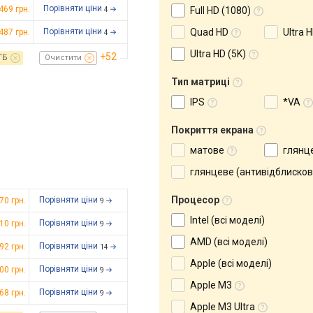
Порівняти ціни
 469
грн.
Full HD (1080)
4
Порівняти ціни
Quad HD
Ultra 
 487
грн.
4
Ultra HD (5K)
+52
ГБ
Очистити
Тип матриці
IPS
*VA
Покриття екрана
матове
глянц
глянцеве (антивідблисков
Процесор
Порівняти ціни
870
грн.
9
Intel (всі моделі)
Порівняти ціни
810
грн.
9
AMD (всі моделі)
Порівняти ціни
992
грн.
14
Apple (всі моделі)
Порівняти ціни
300
грн.
9
Apple M3
Порівняти ціни
668
грн.
9
Apple M3 Ultra