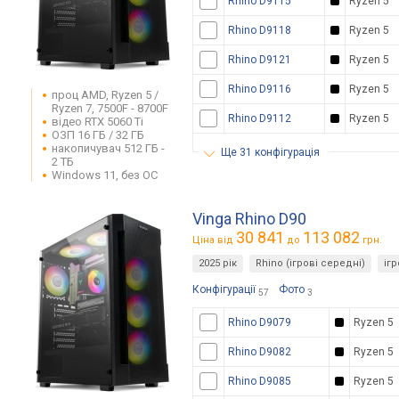
Rhino D9115
Ryzen 5
Rhino D9118
Ryzen 5
Rhino D9121
Ryzen 5
Rhino D9116
Ryzen 5
проц AMD, Ryzen 5 /
Ryzen 7, 7500F - 8700F
Rhino D9112
Ryzen 5
відео RTX 5060 Ti
ОЗП 16 ГБ / 32 ГБ
накопичувач 512 ГБ -
ще 31 конфігурація
2 ТБ
Windows 11, без ОС
Vinga Rhino D90
30 841
113 082
Ціна від
до
грн.
2025 рік
Rhino (ігрові середні)
іг
Конфігурації
Фото
57
3
Rhino D9079
Ryzen 5
Rhino D9082
Ryzen 5
Rhino D9085
Ryzen 5