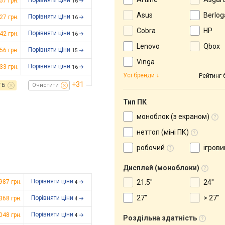
Порівняти ціни
057
грн.
16
Asus
Berlog
Порівняти ціни
827
грн.
16
Cobra
HP
Порівняти ціни
142
грн.
16
Lenovo
Qbox
Порівняти ціни
256
грн.
15
Vinga
Порівняти ціни
133
грн.
16
Усі бренди
Рейтинг 
+31
ГБ
Очистити
Тип ПК
моноблок (з екраном)
неттоп (міні ПК)
робочий
ігрови
Дисплей (моноблоки)
Порівняти ціни
 987
грн.
21.5"
24"
4
27"
> 27"
Порівняти ціни
 368
грн.
4
Порівняти ціни
 048
грн.
4
Роздільна здатність