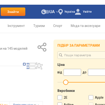
UA
Знайти
Україна
Увійти
Інструмент
Туризм
Спорт
Мода та аксесуари
ПІДБІР ЗА ПАРАМЕТРАМИ
ни
на 145 моделей
Ціна
від
до
Виробники
2E
Apple
Artline
Asgar