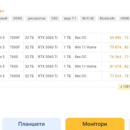
рн.
ровий
DDR5
дискретна
SSD
звук 7.1
Wi-Fi 6E
Bluetooth
HDMI 
n 5
7500F
32 ГБ
RTX 5060 Ti
1 ТБ
без ОС
69 999
..
75
n 5
7500F
32 ГБ
RTX 5060 Ti
1 ТБ
Win 11 Home
79 874
..
80
n 5
7600
32 ГБ
RTX 5060 Ti
1 ТБ
без ОС
76 364
..
77
n 5
7600
32 ГБ
RTX 5060 Ti
1 ТБ
Win 11 Home
81 674
..
82
n 5
7600X
32 ГБ
RTX 5060 Ti
1 ТБ
без ОС
77 624
..
78
≥ 128 