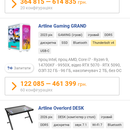
з
364 815 — 614 835
грн.
д
20 конфігураціях
а
т
н
Artline Gaming GRAND
і
2023 рік
GAMING (ігрові)
ігровий
DDR5
с
т
дискретна
SSD
Bluetooth
Thunderbolt v4
ь
USB-C
(
проц Intel, проц AMD, Core i7 - Ryzen 9,
п
14700KF - 9950X, відео RTX 5070 - RTX 5090,
і
Запитати
ОЗП 32 ГБ - 96 ГБ, накопичувач 2 ТБ, без ОС
к
с
122 085 — 461 399
грн.
.
60 конфігураціях
)
я
Artline Overlord DESK
с
к
2026 рік
DESK (комп'ютер у столі)
ігровий
р
DDR5
дискретна
звук 7.1
Wi-Fi 7
Bluetooth
а