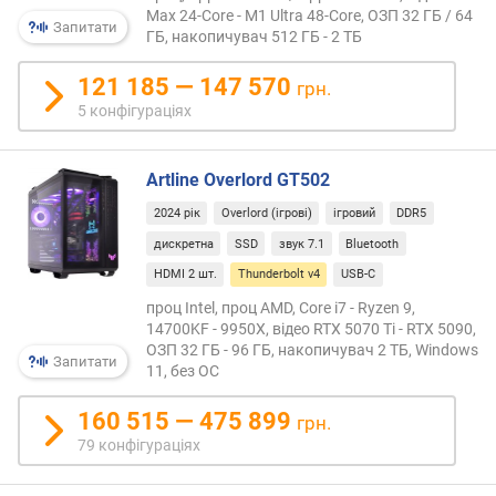
Гбіт/
т
Max 24-Core - M1 Ultra 48-Core, ОЗП 32 ГБ / 64
с
о
Запитати
ГБ, накопичувач 512 ГБ - 2 ТБ
прот
ю
16
д
121 185 — 147 570
грн.
Гбіт/
о
5 конфігураціях
с
д
в
а
попер
в
Artline Overlord GT502
версії
а
гаран
н
2024 рік
Overlord (ігрові)
ігровий
DDR5
суміс
н
дискретна
SSD
звук 7.1
Bluetooth
з
я
HDMI 2 шт.
Thunderbolt v4
USB-C
пери
під
з
проц Intel, проц AMD, Core i7 - Ryzen 9,
USB4;
а
14700KF - 9950X, відео RTX 5070 Ti - RTX 5090,
захис
ОЗП 32 ГБ - 96 ГБ, накопичувач 2 ТБ, Windows
к
Запитати
11, без ОС
від
і
атак
л
160 515 — 475 899
типу
грн.
ь
DMA
к
79 конфігураціях
(direc
і
memo
с