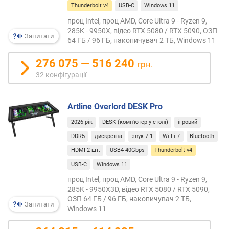
л
Thunderbolt v4
USB-C
Windows 11
ь
проц Intel, проц AMD, Core Ultra 9 - Ryzen 9,
е
285K - 9950X, відео RTX 5080 / RTX 5090, ОЗП
Запитати
к
64 ГБ / 96 ГБ, накопичувач 2 ТБ, Windows 11
р
а
276 075 — 516 240
грн.
н
32 конфігурації
а
(
"
Artline Overlord DESK Pro
)
2026 рік
DESK (комп'ютер у столі)
ігровий
р
DDR5
дискретна
звук 7.1
Wi-Fi 7
Bluetooth
о
HDMI 2 шт.
USB4 40Gbps
Thunderbolt v4
з
д
USB-C
Windows 11
і
проц Intel, проц AMD, Core Ultra 9 - Ryzen 9,
л
285K - 9950X3D, відео RTX 5080 / RTX 5090,
ь
ОЗП 64 ГБ / 96 ГБ, накопичувач 2 ТБ,
Запитати
н
Windows 11
а