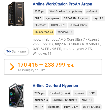
acces
Artline WorkStation ProArt Argon
т
ю
2025 рік
WorkStation (для роботи)
робочий
п
DDR5
дискретна
SSD+SSD (2 диски)
звук 7.1
р
о
Bluetooth
HDMI 2 шт.
USB4 40Gbps
п
Thunderbolt v4
Windows 11
о
проц Intel, проц AMD, Core Ultra 7 - Ryzen 9,
з
265K - 9950X, відео RTX 5060 / RTX 5060 Ti,
и
ОЗП 64 ГБ / 96 ГБ, накопичувач 2 ТБ,
ц
Запитати
Windows 11
і
й
170 415 — 238 799
грн.
14 конфігураціях
д
і
Artline Overlord Hyperion
а
г
2024 рік
Overlord (ігрові)
ігровий
DDR5
о
дискретна
SSD+SSD (2 диски)
звук 7.1
н
Wi-Fi 7
Bluetooth
HDMI 2 шт.
USB4 40Gbps
а