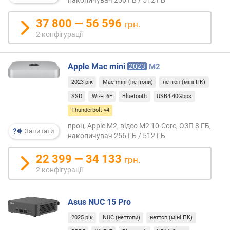
2022
я
року)
р
37 800 — 56 596
версі
грн.
н
дано
2 конфігурації
і
інтер
с
як
т
і
Apple Mac mini
2023
M2
ю
v3,
2023 рік
Mac mini (неттопи)
неттоп (міні ПК)
вико
в
SSD
Wi-Fi 6E
Bluetooth
USB4 40Gbps
роз'є
і
USB-
д
Thunderbolt v4
C
д
проц, Apple M2, відео M2 10-Core, ОЗП 8 ГБ,
і
Запитати
е
накопичувач 256 ГБ / 512 ГБ
має
ш
теоре
е
22 399 — 34 133
грн.
макс
в
2 конфігурації
швид
и
в
х
40
д
Asus NUC 15 Pro
Гбіт/
о
с;
2025 рік
NUC (неттопи)
неттоп (міні ПК)
д
одна