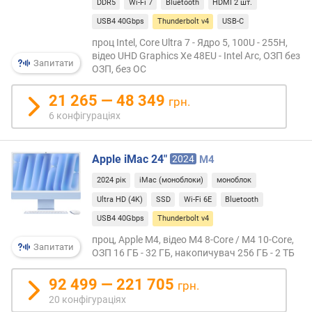
о
DDR5
Wi-Fi 7
Bluetooth
HDMI 2 шт.
в
р
USB4 40Gbps
Thunderbolt v4
USB-C
даній
о
версії
проц Intel, Core Ultra 7 - Ядро 5, 100U - 255H,
г
був
відео UHD Graphics Xe 48EU - Intel Arc, ОЗП без
и
Запитати
пред
ОЗП, без ОС
х
ряд
21 265 — 48 349
важл
грн.
в
поліп
6 конфігураціях
і
Сере
д
них:
д
можл
Apple iMac 24"
2024
M4
о
підк
р
2024 рік
iMac (моноблоки)
моноблок
двох
о
4K-
Ultra HD (4K)
SSD
Wi-Fi 6E
Bluetooth
г
моніт
и
USB4 40Gbps
Thunderbolt v4
до
х
проц, Apple M4, відео M4 8-Core / M4 10-Core,
одно
Запитати
д
ОЗП 16 ГБ - 32 ГБ, накопичувач 256 ГБ - 2 ТБ
роз'є
о
в
д
92 499 — 221 705
грн.
режи
е
20 конфігураціях
daisy
ш