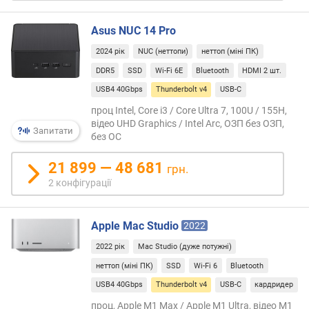
chain,
е
а
в
Asus NUC 14 Pro
тако
и
можл
х
2024 рік
NUC (неттопи)
неттоп (міні ПК)
робо
DDR5
SSD
Wi-Fi 6E
Bluetooth
HDMI 2 шт.
з
з
USB4 40Gbps
Thunderbolt v4
USB-C
Thund
а
розг
в
проц Intel, Core i3 / Core Ultra 7, 100U / 155H,
в
відео UHD Graphics / Intel Arc, ОЗП без ОЗП,
і
Запитати
тако
без ОС
д
режим
г
вдвіч
21 899 — 48 681
у
грн.
збіл
к
2 конфігурації
швид
а
перед
м
дани
Apple Mac Studio
и
2022
при
2022 рік
Mac Studio (дуже потужні)
викор
з
інтер
неттоп (міні ПК)
SSD
Wi-Fi 6
Bluetooth
а
PCIe
д
USB4 40Gbps
Thunderbolt v4
USB-C
кардридер
(32
а
проц, Apple M1 Max / Apple M1 Ultra, відео M1