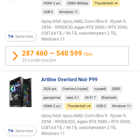
HDMI 2 шт.
USB4 40Gbps
Thunderbolt v4
в
і
USB-C
Windows 11
с
проц Intel, проц AMD, Core Ultra 9 - Ryzen 9,
т
285K - 9950X3D, відео RTX 5080 / RTX 5090,
ь
ОЗП 64 ГБ / 96 ГБ, накопичувач 2 ТБ,
Запитати
(
Windows 11
к
д
287 460 — 540 599
грн.
/
20 конфігураціях
м
2
)
Artline Overlord Noir P99
к
2026 рік
Overlord (ігрові)
ігровий
DDR5
і
дискретна
звук 5.1
Wi-Fi 7
Bluetooth
л
HDMI 2 шт.
Thunderbolt v4
USB-C
Windows 11
ь
к
проц Intel, проц AMD, Core Ultra 9 - Ryzen 9,
285K - 9950X3D2, відео RTX 5080 / RTX 5090,
і
ОЗП 64 ГБ / 96 ГБ, накопичувач 2 ТБ,
с
Запитати
Windows 11
т