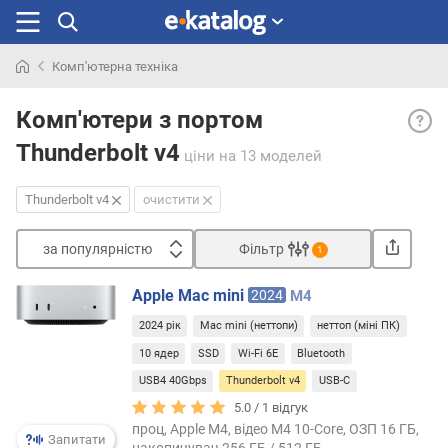
Комп'ютерна техніка
Шукали
Thund
раніше
Комп'ютери з портом
v4
Thunderbolt v4
— ная
ціни
на 13 моделей
в
ноутб
Thunderbolt v4
очистити
хоча
б
за популярністю
Фільтр
1
одно
Сортувати
порту
Apple Mac mini
2024
M4
з
з
інте
2024 рік
Mac mini (неттопи)
неттоп (міні ПК)
а
Thund
п
10 ядер
SSD
Wi-Fi 6E
Bluetooth
v4.
о
USB4 40Gbps
Thunderbolt v4
USB-C
Новіт
п
(на
5.0 /
1
відгук
у
сере
проц, Apple M4, відео M4 10-Core, ОЗП 16 ГБ,
л
Запитати
накопичувач 256 ГБ / 512 ГБ