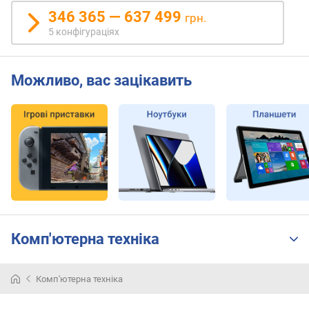
ь
346 365 — 637 499
грн.
я
5 конфігураціях
д
е
р
Можливо, вас зацікавить
к
і
л
ь
к
і
с
т
ь
п
о
Комп'ютерна техніка
т
о
к
Комп'ютерна техніка
і
в