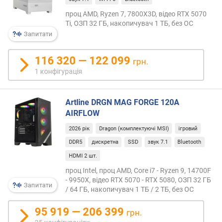
b
проц AMD, Ryzen 7, 7800X3D, відео RTX 5070
o
Ti, ОЗП 32 ГБ, накопичувач 1 ТБ, без ОС
B
Запитати
o
o
116 320 — 122 099
s
грн.
t
1 конфігурація
M
a
x
Artline DRGN MAG FORGE 120A
3
AIRFLOW
.
2026 рік
Dragon (комплектуючі MSI)
ігровий
0
(
DDR5
дискретна
SSD
звук 7.1
Bluetooth
Г
HDMI 2 шт.
Г
проц Intel, проц AMD, Core i7 - Ryzen 9, 14700F
ц
- 9950X, відео RTX 5070 - RTX 5080, ОЗП 32 ГБ
)
Запитати
/ 64 ГБ, накопичувач 1 ТБ / 2 ТБ, без ОС
т
95 919 — 206 399
грн.
е