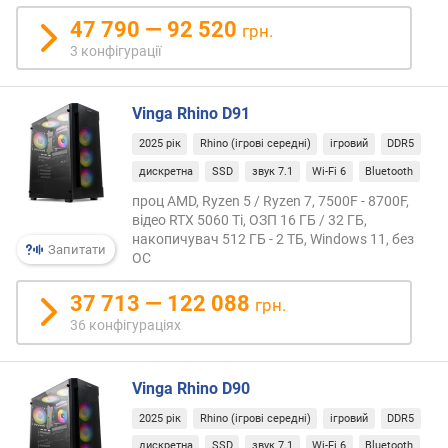
Впер
я
предс
47 790 — 92 520
р
грн.
восе
н
3 конфігурації
2022
і
року.
с
т
Vinga Rhino D91
Крис
ю
2025 рік
Rhino (ігрові середні)
ігровий
DDR5
CPU
виро
дискретна
SSD
звук 7.1
Wi-Fi 6
Bluetooth
в
для
і
проц AMD, Ryzen 5 / Ryzen 7, 7500F - 8700F,
сімей
д
відео RTX 5060 Ti, ОЗП 16 ГБ / 32 ГБ,
Rapha
д
накопичувач 512 ГБ - 2 ТБ, Windows 11, без
Запитати
комп
е
ОС
TSMC
ш
з
37 713 — 122 088
е
грн.
удос
в
36 конфігураціях
5-
и
нано
х
техпр
д
Vinga Rhino D90
Осно
о
2025 рік
Rhino (ігрові середні)
ігровий
DDR5
архіт
д
зміни
дискретна
SSD
звук 7.1
Wi-Fi 6
Bluetooth