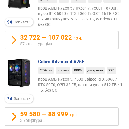
о
в
р
проц AMD, Ryzen 5 / Ryzen 7, 7500F - 8700F,
Zen
о
відео RTX 5060 / RTX 5060 Ti, ОЗП 16 ГБ / 32
4
г
ГБ, накопичувач 512 ГБ - 2 ТБ, Windows 11,
Запитати
пов'я
и
без ОС
зі
х
змін
32 722 — 107 022
грн.
пове
в
57 конфігураціях
фрон
і
част
д
конве
д
Cobra Advanced A75F
оптим
о
блокі
2026 рік
ігровий
DDR5
дискретна
SSD
р
load/
о
проц AMD, Ryzen 5, 7500F, відео RTX 5060 /
та
г
RTX 5070, ОЗП 32 ГБ, накопичувач 512 ГБ / 1
наро
ТБ, без ОС
и
кешу
х
Запитати
L2.
д
Архіт
о
заточ
59 580 — 88 999
грн.
д
під
е
3 конфігурації
опер
ш