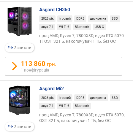
пам'я
е
DDR5
Asgard CH360
в
та
и
2026 рік
ігровий
DDR5
дискретна
SSD
підтр
х
шини
звук 7.1
Wi-Fi 6
Bluetooth
USB-C
PCIe
з
проц AMD, Ryzen 7, 7800X3D, відео RTX 5070
5.0.
а
Ti, ОЗП 32 ГБ, накопичувач 1 ТБ, без ОС
Проц
в
Запитати
Rapha
і
знад
д
113 860
грн.
мате
г
1 конфігурація
плата
у
із
к
соке
а
Asgard Mi2
AM5
м
та
и
2026 рік
ігровий
DDR5
дискретна
SSD
підв
звук 7.1
Wi-Fi 6
Bluetooth
до
з
230
проц AMD, Ryzen 7, 7800X3D, відео RTX 5070,
а
ОЗП 32 ГБ, накопичувач 1 ТБ, без ОС
Вт
д
ліміт
Запитати
а