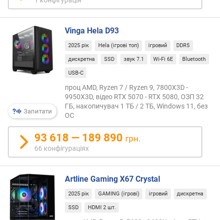
л
ь
е
Vinga Hela D93
к
р
2025 рік
Hela (ігрові топ)
ігровий
DDR5
а
дискретна
SSD
звук 7.1
Wi-Fi 6E
Bluetooth
н
USB-C
а
(
проц AMD, Ryzen 7 / Ryzen 9, 7800X3D -
9950X3D, відео RTX 5070 - RTX 5080, ОЗП 32
"
ГБ, накопичувач 1 ТБ / 2 ТБ, Windows 11, без
)
Запитати
ОС
р
93 618 — 189 890
грн.
о
з
66 конфігураціях
д
і
Artline Gaming X67 Crystal
л
ь
2025 рік
GAMING (ігрові)
ігровий
дискретна
н
SSD
HDMI 2 шт.
а