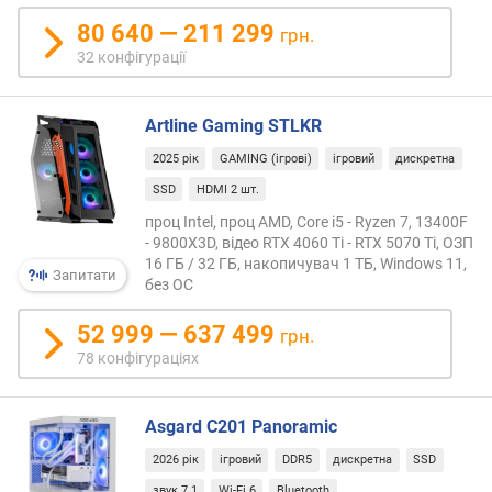
b
o
80 640 — 211 299
грн.
C
32 конфігурації
o
r
e
Artline Gaming STLKR
(
2025 рік
GAMING (ігрові)
ігровий
дискретна
Г
Г
SSD
HDMI 2 шт.
ц
проц Intel, проц AMD, Core i5 - Ryzen 7, 13400F
)
- 9800X3D, відео RTX 4060 Ti - RTX 5070 Ti, ОЗП
16 ГБ / 32 ГБ, накопичувач 1 ТБ, Windows 11,
Запитати
ч
без ОС
а
с
52 999 — 637 499
грн.
т
78 конфігураціях
о
т
а
Asgard C201 Panoramic
T
2026 рік
ігровий
DDR5
дискретна
SSD
u
r
звук 7.1
Wi-Fi 6
Bluetooth