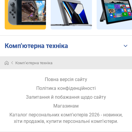
i
n
t
s
)
т
Комп'ютерна техніка
е
с
т
Комп'ютерна техніка
C
i
n
Повна версія сайту
e
Політика конфіденційності
b
e
Запитання й побажання щодо сайту
n
Магазинам
c
Каталог персональних комп'ютерів 2026 - новинки,
h
хіти продажів,
купити персональні комп'ютери
.
R
1