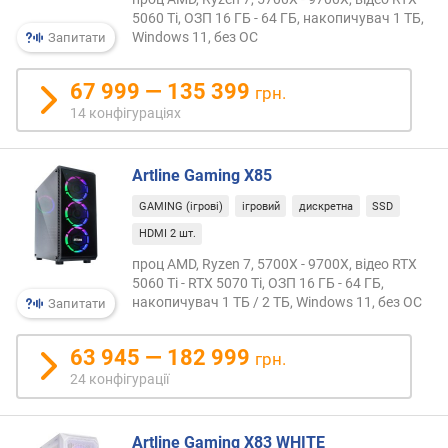
5060 Ti, ОЗП 16 ГБ - 64 ГБ, накопичувач 1 ТБ,
Windows 11, без ОС
т
Запитати
а
к
67 999 — 135 399
грн.
т
14 конфігураціях
о
в
а
Artline Gaming X85
ч
а
GAMING (ігрові)
ігровий
дискретна
SSD
с
HDMI 2 шт.
т
проц AMD, Ryzen 7, 5700X - 9700X, відео RTX
о
5060 Ti - RTX 5070 Ti, ОЗП 16 ГБ - 64 ГБ,
т
накопичувач 1 ТБ / 2 ТБ, Windows 11, без ОС
Запитати
а
(
Г
63 945 — 182 999
грн.
Г
24 конфігурації
ц
)
Artline Gaming X83 WHITE