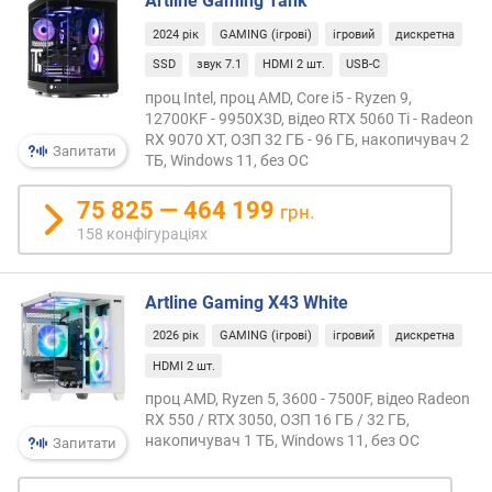
Artline Gaming Tank
в
2024 рік
GAMING (ігрові)
ігровий
дискретна
і
с
SSD
звук 7.1
HDMI 2 шт.
USB-C
т
проц Intel, проц AMD, Core i5 - Ryzen 9,
ь
12700KF - 9950X3D, відео RTX 5060 Ti - Radeon
(
RX 9070 XT, ОЗП 32 ГБ - 96 ГБ, накопичувач 2
Запитати
к
ТБ, Windows 11, без ОС
д
/
75 825 — 464 199
грн.
м
158 конфігураціях
2
)
Artline Gaming X43 White
к
і
2026 рік
GAMING (ігрові)
ігровий
дискретна
л
HDMI 2 шт.
ь
проц AMD, Ryzen 5, 3600 - 7500F, відео Radeon
к
RX 550 / RTX 3050, ОЗП 16 ГБ / 32 ГБ,
і
накопичувач 1 ТБ, Windows 11, без ОС
Запитати
с
т