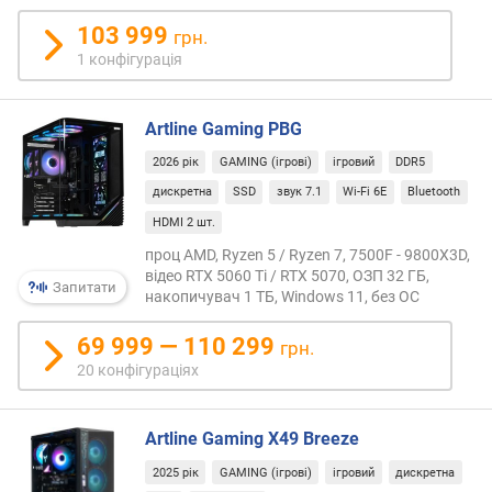
енер
т
о
103 999
грн.
ю
1 конфігурація
д
о
д
Artline Gaming PBG
а
2026 рік
GAMING (ігрові)
ігровий
DDR5
в
а
дискретна
SSD
звук 7.1
Wi-Fi 6E
Bluetooth
н
HDMI 2 шт.
н
проц AMD, Ryzen 5 / Ryzen 7, 7500F - 9800X3D,
я
відео RTX 5060 Ti / RTX 5070, ОЗП 32 ГБ,
Запитати
накопичувач 1 ТБ, Windows 11, без ОС
з
а
69 999 — 110 299
грн.
к
20 конфігураціях
і
л
ь
Artline Gaming X49 Breeze
к
і
2025 рік
GAMING (ігрові)
ігровий
дискретна
с