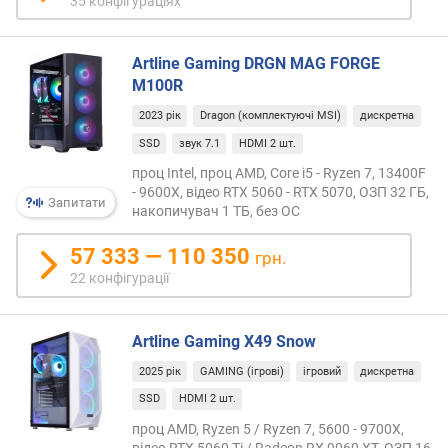
35 конфігураціях
с
т
P
Artline Gaming DRGN MAG FORGE
a
M100R
s
s
2023 рік
Dragon (комплектуючі MSI)
дискретна
m
SSD
звук 7.1
HDMI 2 шт.
a
проц Intel, проц AMD, Core i5 - Ryzen 7, 13400F
r
- 9600X, відео RTX 5060 - RTX 5070, ОЗП 32 ГБ,
k
Запитати
накопичувач 1 ТБ, без ОС
C
P
57 333 — 110 350
грн.
U
22 конфігурації
M
a
r
Artline Gaming X49 Snow
k
(
2025 рік
GAMING (ігрові)
ігровий
дискретна
p
SSD
HDMI 2 шт.
o
i
проц AMD, Ryzen 5 / Ryzen 7, 5600 - 9700X,
відео RTX 5060 Ti / Radeon RX 9060 XT, ОЗП 16