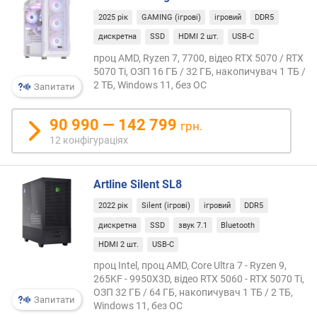
ч
2025 рік
GAMING (ігрові)
ігровий
DDR5
а
с
дискретна
SSD
HDMI 2 шт.
USB-C
т
проц AMD, Ryzen 7, 7700, відео RTX 5070 / RTX
о
5070 Ti, ОЗП 16 ГБ / 32 ГБ, накопичувач 1 ТБ /
т
2 ТБ, Windows 11, без ОС
Запитати
а
T
90 990 — 142 799
грн.
u
12 конфігураціях
r
b
o
Artline Silent SL8
B
o
2022 рік
Silent (ігрові)
ігровий
DDR5
o
дискретна
SSD
звук 7.1
Bluetooth
s
t
HDMI 2 шт.
USB-C
/
проц Intel, проц AMD, Core Ultra 7 - Ryzen 9,
T
265KF - 9950X3D, відео RTX 5060 - RTX 5070 Ti,
u
ОЗП 32 ГБ / 64 ГБ, накопичувач 1 ТБ / 2 ТБ,
Запитати
r
Windows 11, без ОС