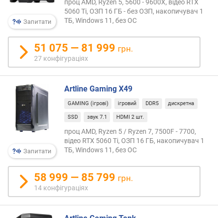
з
проц AMD, Ryzen 5, 5600 - 9600X, відео RTX
д
5060 Ti, ОЗП 16 ГБ - без ОЗП, накопичувач 1
а
ТБ, Windows 11, без ОС
Запитати
т
н
51 075 — 81 999
грн.
і
27 конфігураціях
с
т
ь
Artline Gaming X49
(
п
GAMING (ігрові)
ігровий
DDR5
дискретна
і
SSD
звук 7.1
HDMI 2 шт.
к
проц AMD, Ryzen 5 / Ryzen 7, 7500F - 7700,
с
відео RTX 5060 Ti, ОЗП 16 ГБ, накопичувач 1
.
ТБ, Windows 11, без ОС
Запитати
)
я
58 999 — 85 799
грн.
с
14 конфігураціях
к
р
а