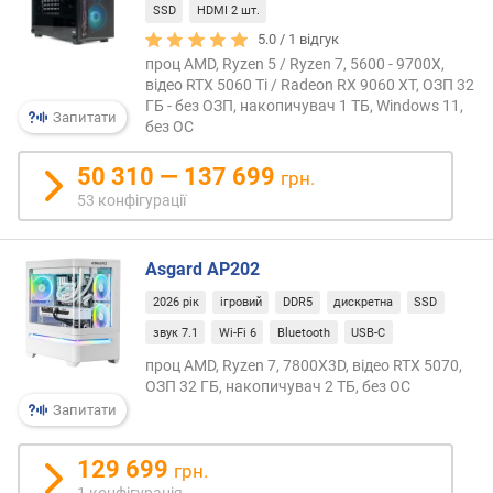
SSD
HDMI 2 шт.
т
5.0 /
1
відгук
ю
проц AMD, Ryzen 5 / Ryzen 7, 5600 - 9700X,
п
відео RTX 5060 Ti / Radeon RX 9060 XT, ОЗП 32
р
ГБ - без ОЗП, накопичувач 1 ТБ, Windows 11,
о
Запитати
без ОС
п
о
50 310 — 137 699
грн.
з
53 конфігурації
и
ц
і
Asgard AP202
й
2026 рік
ігровий
DDR5
дискретна
SSD
звук 7.1
Wi-Fi 6
Bluetooth
USB-C
д
і
проц AMD, Ryzen 7, 7800X3D, відео RTX 5070,
а
ОЗП 32 ГБ, накопичувач 2 ТБ, без ОС
г
Запитати
о
н
129 699
грн.
а
1 конфігурація