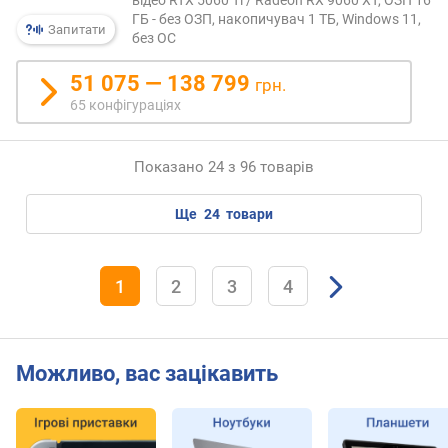
n
ГБ - без ОЗП, накопичувач 1 ТБ, Windows 11,
t
Запитати
без ОС
s
)
51 075 — 138 799
грн.
т
65 конфігураціях
е
с
Показано 24 з 96 товарів
т
G
e
ще
24
товари
e
k
b
1
2
3
4
e
n
c
h
Можливо, вас зацікавить
4
(
p
o