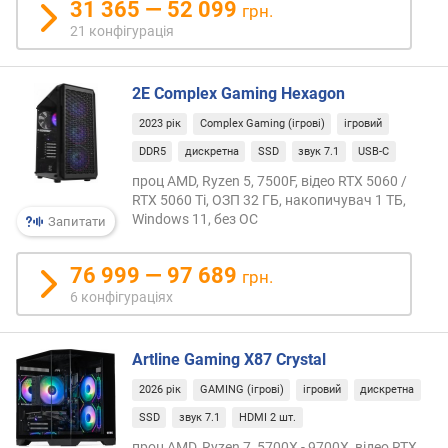
31 365 — 52 099
ь
грн.
я
21 конфігурація
д
е
р
2E Complex Gaming Hexagon
2023 рік
Complex Gaming (ігрові)
ігровий
к
і
DDR5
дискретна
SSD
звук 7.1
USB-C
л
проц AMD, Ryzen 5, 7500F, відео RTX 5060 /
ь
RTX 5060 Ti, ОЗП 32 ГБ, накопичувач 1 ТБ,
к
Windows 11, без ОС
Запитати
і
с
76 999 — 97 689
грн.
т
6 конфігураціях
ь
п
о
Artline Gaming X87 Crystal
т
о
2026 рік
GAMING (ігрові)
ігровий
дискретна
к
SSD
звук 7.1
HDMI 2 шт.
і
в
проц AMD, Ryzen 7, 5700X - 9700X, відео RTX