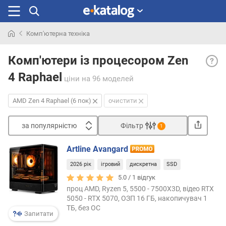
Комп'ютерна техніка
Шукали
AMD
раніше
Комп'ютери із процесором Zen
Zen
4 Raphael
4
ціни
на 96 моделей
Rapha
(6
AMD Zen 4 Raphael (6 пок)
очистити
пок)
— пр
за популярністю
Фільтр
1
AMD
Сортувати
Ryzen
Artline Avangard
7000,
з
що
2026 рік
ігровий
дискретна
SSD
а
базу
п
5.0 /
1
відгук
на
о
проц AMD, Ryzen 5, 5500 - 7500X3D, відео RTX
архіте
п
5050 - RTX 5070, ОЗП 16 ГБ, накопичувач 1
Zen
ТБ, без ОС
у
Запитати
4.
л