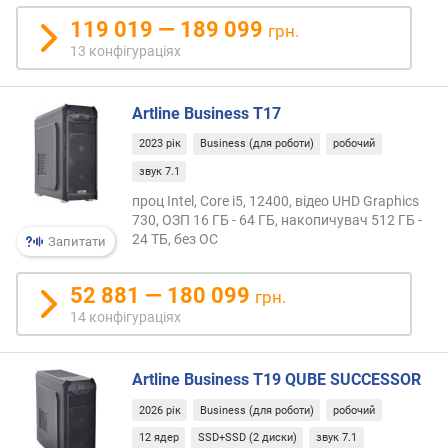
я
119 019 — 189 099
р
грн.
н
13 конфігураціях
і
с
т
Artline Business T17
ю
2023 рік
Business (для роботи)
робочий
звук 7.1
в
і
проц Intel, Core i5, 12400, відео UHD Graphics
д
730, ОЗП 16 ГБ - 64 ГБ, накопичувач 512 ГБ -
д
24 ТБ, без ОС
Запитати
е
ш
52 881 — 180 099
грн.
е
14 конфігураціях
в
и
х
Artline Business T19 QUBE SUCCESSOR
д
о
2026 рік
Business (для роботи)
робочий
д
12 ядер
SSD+SSD (2 диски)
звук 7.1