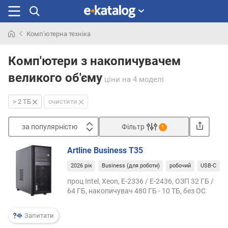
Комп'ютерна техніка
Шукали
раніше
Комп'ютери з накопичувачем
великого об'єму
ціни
на 4 моделі
> 2 ТБ
очистити
за популярністю
Фільтр
1
Сортувати
Artline Business T35
з
2026 рік
Business (для роботи)
робочий
USB-C
а
п
проц Intel, Xeon, E-2336 / E-2436, ОЗП 32 ГБ /
о
64 ГБ, накопичувач 480 ГБ - 10 ТБ, без ОС
п
у
Запитати
л