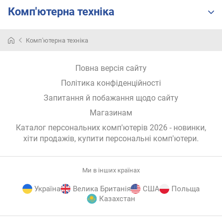
е
Комп'ютерна техніка
в
и
х
Комп'ютерна техніка
з
Повна версія сайту
а
в
Політика конфіденційності
і
Запитання й побажання щодо сайту
д
г
Магазинам
у
Каталог персональних комп'ютерів 2026 - новинки,
к
хіти продажів,
купити персональні комп'ютери
.
а
м
и
Ми в інших країнах
з
Україна
Велика Британія
США
Польща
а
Казахстан
д
а
E-