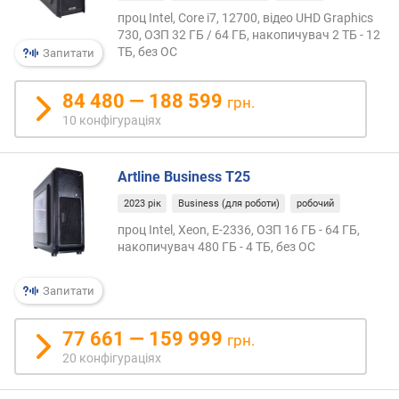
о
проц Intel, Core i7, 12700, відео UHD Graphics
р
730, ОЗП 32 ГБ / 64 ГБ, накопичувач 2 ТБ - 12
о
ТБ, без ОС
Запитати
г
и
х
84 480 — 188 599
грн.
10 конфігураціях
в
і
д
Artline Business T25
д
о
2023 рік
Business (для роботи)
робочий
р
проц Intel, Xeon, E-2336, ОЗП 16 ГБ - 64 ГБ,
о
накопичувач 480 ГБ - 4 ТБ, без ОС
г
и
Запитати
х
д
77 661 — 159 999
о
грн.
д
20 конфігураціях
е
ш