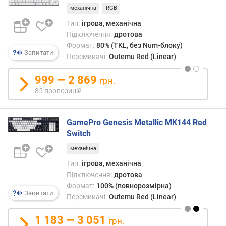
о
механічна
RGB
г
Тип:
ігрова, механічна
и
Підключення:
дротова
х
Формат:
80% (TKL, без Num-блоку)
Запитати
Перемикачі:
Outemu Red (Linear)
в
і
999 — 2 869
д
грн.
д
85 пропозицій
о
р
о
GamePro Genesis Metallic MK144 Red
г
Switch
и
механічна
х
д
Тип:
ігрова, механічна
о
Підключення:
дротова
д
Формат:
100% (повнорозмірна)
Запитати
е
Перемикачі:
Outemu Red (Linear)
ш
е
1 183 — 3 051
грн.