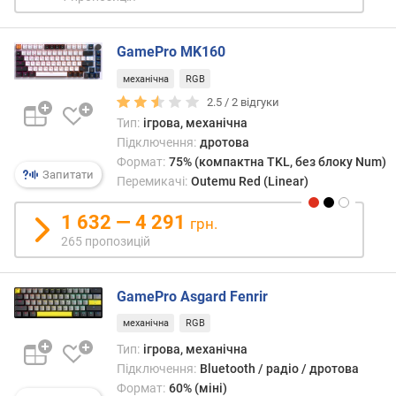
а
ч
GamePro MK160
і
в
механічна
RGB
2.5 /
2
відгуки
с
Тип:
ігрова, механічна
и
Підключення:
дротова
л
Формат:
75% (компактна TKL, без блоку Num)
а
Запитати
н
Перемикачі:
Outemu Red (Linear)
а
т
1 632 — 4 291
грн.
и
265 пропозицій
с
к
а
GamePro Asgard Fenrir
н
механічна
RGB
н
я
Тип:
ігрова, механічна
(
Підключення:
Bluetooth / радіо / дротова
г
Формат:
60% (міні)