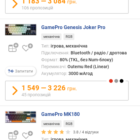
1 183 — 3 084
грн.
e
106 пропозицій
t
o
o
GamePro Genesis Joker Pro
t
механічна
RGB
h
Тип:
ігрова, механічна
т
Підключення:
Bluetooth / радіо / дротова
и
Формат:
80% (TKL, без Num-блоку)
п
Перемикачі:
Outemu Red (Linear)
Запитати
Акумулятор:
3000 мАгод
д
і
1 549 — 3 226
грн.
а
45 пропозицій
г
о
н
GamePro MK180
а
л
механічна
RGB
ь
3.8 /
4
відгуки
п
Тип:
ігрова, механічна