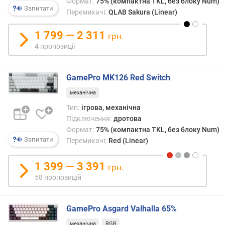
Формат:
75% (компактна TKL, без блоку Num)
р
Запитати
Перемикачі:
QLAB Sakura (Linear)
у
к
1 799 — 2 311
грн.
ц
4 пропозиції
і
я
к
GamePro MK126 Red Switch
л
а
механічна
в
Тип:
ігрова, механічна
і
Підключення:
дротова
ш
Формат:
75% (компактна TKL, без блоку Num)
Запитати
Перемикачі:
Red (Linear)
т
и
п
1 399 — 3 391
грн.
п
58 пропозицій
е
р
е
GamePro Asgard Valhalla 65%
м
механічна
RGB