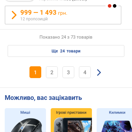
м
е
999 — 1 493
грн.
х
12 пропозицій
/
о
п
Показано 24 з 73 товарів
т
)
ще
24
товари
(
м
м
)
1
2
3
4
з
а
г
Можливо, вас зацікавить
а
л
ь
н
и
й