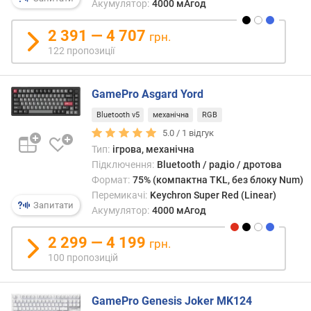
Акумулятор:
4000 мАгод
н
і
2 391 — 4 707
грн.
с
122 пропозиції
т
ю
GamePro Asgard Yord
в
і
Bluetooth v5
механічна
RGB
д
5.0 /
1
відгук
д
Тип:
ігрова, механічна
е
Підключення:
Bluetooth / радіо / дротова
ш
Формат:
75% (компактна TKL, без блоку Num)
е
Перемикачі:
Keychron Super Red (Linear)
в
Запитати
Акумулятор:
4000 мАгод
и
х
2 299 — 4 199
грн.
д
100 пропозицій
о
д
о
GamePro Genesis Joker MK124
р