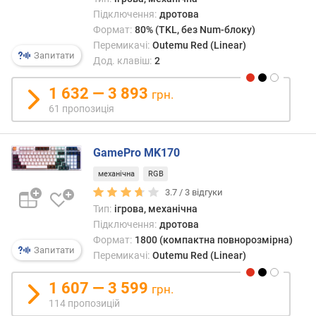
л
Підключення:
дротова
а
Формат:
80% (TKL, без Num-блоку)
н
Перемикачі:
Outemu Red (Linear)
ш
Запитати
Дод. клавіш:
2
е
т
1 632 — 3 893
грн.
а
61 пропозиція
р
о
GamePro MK170
з
к
механічна
RGB
л
3.7 /
3
відгуки
а
Тип:
ігрова, механічна
д
Підключення:
дротова
к
Формат:
1800 (компактна повнорозмірна)
а
Запитати
Перемикачі:
Outemu Red (Linear)
х
1 607 — 3 599
і
грн.
д
114 пропозицій