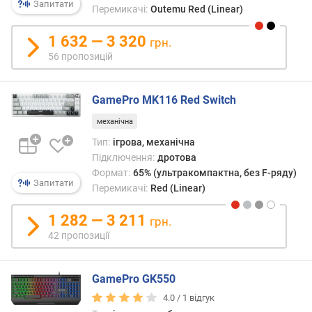
Запитати
)
Перемикачі:
Outemu Red (Linear)
м
1 632 — 3 320
грн.
і
56 пропозицій
н
.
х
GamePro MK116 Red Switch
і
д
механічна
(
Тип:
ігрова, механічна
м
Підключення:
дротова
а
Формат:
65% (ультракомпактна, без F-ряду)
г
Запитати
Перемикачі:
Red (Linear)
н
і
1 282 — 3 211
грн.
т
42 пропозиції
н
і
)
GamePro GK550
(
м
4.0 /
1
відгук