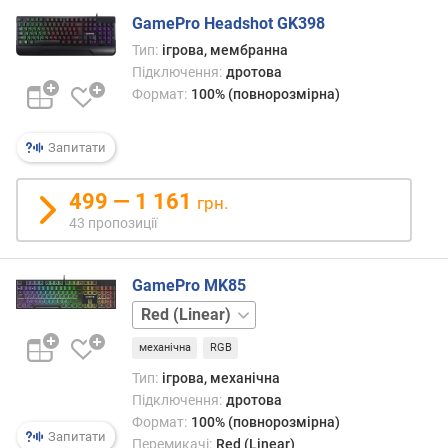
м
GamePro Headshot GK398
м
Тип:
ігрова, мембранна
)
Підключення:
дротова
Формат:
100% (повнорозмірна)
х
і
д
Запитати
д
о
499 — 1 161
с
грн.
п
43 пропозиції
р
а
GamePro MK85
ц
ю
Blue
в
(Clicky)
а
механічна
RGB
н
Тип:
ігрова, механічна
н
Підключення:
дротова
я
Формат:
100% (повнорозмірна)
(
Запитати
Перемикачі:
Red (Linear)