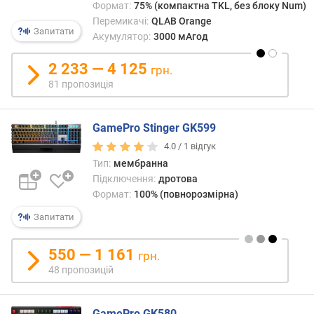
Формат:
75% (компактна TKL, без блоку Num)
ю
Перемикачі:
QLAB Orange
д
Запитати
Акумулятор:
3000 мАгод
о
д
2 233 — 4 125
а
грн.
в
81 пропозиція
а
н
н
GamePro Stinger GK599
я
4.0 /
1
відгук
Тип:
мембранна
з
Підключення:
дротова
а
Формат:
100% (повнорозмірна)
к
і
Запитати
л
ь
550 — 1 161
грн.
к
48 пропозицій
і
с
т
GamePro GK580