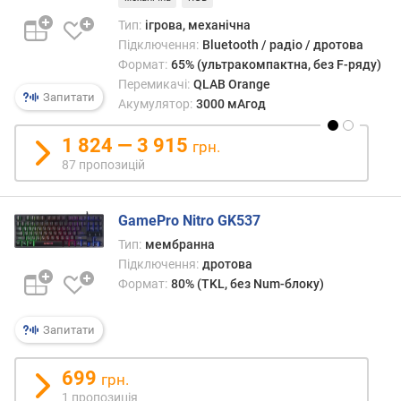
и
к
Тип:
ігрова, механічна
а
Підключення:
Bluetooth / радіо / дротова
ч
Формат:
65% (ультракомпактна, без F-ряду)
і
Перемикачі:
QLAB Orange
в
Запитати
Акумулятор:
3000 мАгод
в
1 824 — 3 915
грн.
и
87 пропозицій
р
о
б
GamePro Nitro GK537
н
Тип:
мембранна
и
Підключення:
дротова
к
Формат:
80% (TKL, без Num-блоку)
п
е
р
Запитати
е
м
699
и
грн.
к
1 пропозиція