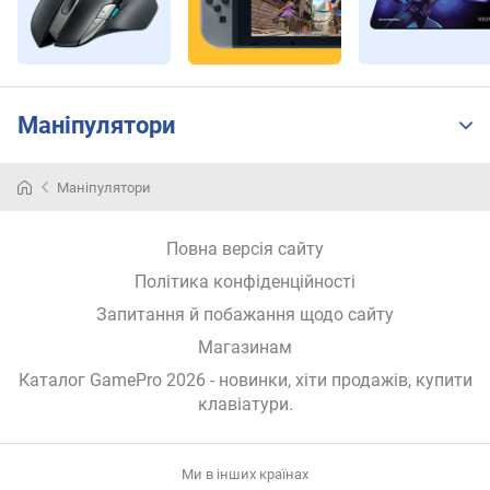
х
і
д
(
м
Маніпулятори
м
)
Маніпулятори
р
е
Повна версія сайту
с
у
Політика конфіденційності
р
Запитання й побажання щодо сайту
с
п
Магазинам
е
Каталог GamePro 2026
- новинки, хіти продажів,
купити
р
клавіатури
.
е
м
и
Ми в інших країнах
к