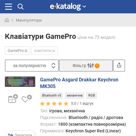
Маніпулятори
Шукали
раніше
Клавіатури GamePro
ціни
на 73 моделі
GamePro
очистити
за популярністю
Фільтр
1
Сортувати
GamePro Asgard Drakkar Keychron
з
MK305
а
Bluetooth v5
механічна
RGB
п
о
5.0 /
1
відгук
п
Тип:
ігрова, механічна
у
Підключення:
Bluetooth / радіо / дротова
л
Формат:
1800 (компактна повнорозмірна)
я
Перемикачі:
Keychron Super Red (Linear)
р
Запитати