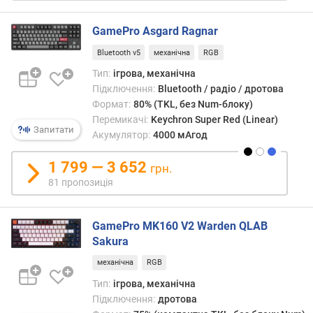
к
л
а
GamePro Asgard Ragnar
в
Bluetooth v5
механічна
RGB
і
ш
Тип:
ігрова, механічна
Підключення:
Bluetooth / радіо / дротова
т
Формат:
80% (TKL, без Num-блоку)
и
Перемикачі:
Keychron Super Red (Linear)
Запитати
п
Акумулятор:
4000 мАгод
к
л
1 799 — 3 652
грн.
а
81 пропозиція
в
і
ш
GamePro MK160 V2 Warden QLAB
Sakura
к
о
механічна
RGB
н
Тип:
ігрова, механічна
с
Підключення:
дротова
т