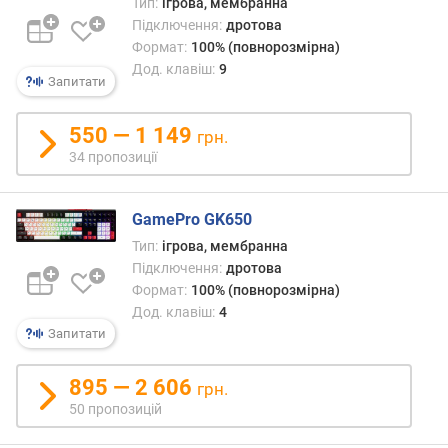
м
Тип:
ігрова, мембранна
)
Підключення:
дротова
Формат:
100% (повнорозмірна)
м
Дод. клавіш:
9
Запитати
а
к
с
550 — 1 149
грн.
.
34 пропозиції
х
і
д
GamePro GK650
(
Тип:
ігрова, мембранна
м
Підключення:
дротова
а
Формат:
100% (повнорозмірна)
г
Дод. клавіш:
4
н
Запитати
і
т
н
895 — 2 606
грн.
і
50 пропозицій
)
(