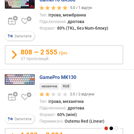
ю
п
5.0 /
1
відгук
р
Тип:
ігрова, мембранна
о
Підключення:
дротова
п
Формат:
80% (TKL, без Num-блоку)
о
Запитати
з
и
808 — 2 555
ц
грн.
і
37 пропозицій
й
GamePro MK130
в
механічна
RGB
е
2.0 /
2
відгуки
р
Тип:
ігрова, механічна
с
і
Підключення:
дротова
я
Формат:
60% (міні)
Запитати
B
Перемикачі:
Outemu Red (Linear)
l
u