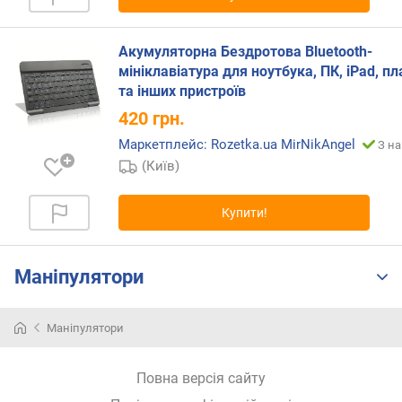
н
і
Акумуляторна Бездротова Bluetooth-
с
мініклавіатура для ноутбука, ПК, iPad, п
т
ю
та інших пристроїв
420
грн.
в
Маркетплейс: Rozetka.ua MirNikAngel
З на
і
д
(Київ)
д
е
Купити!
ш
е
в
Маніпулятори
и
х
д
Маніпулятори
о
д
о
Повна версія сайту
р