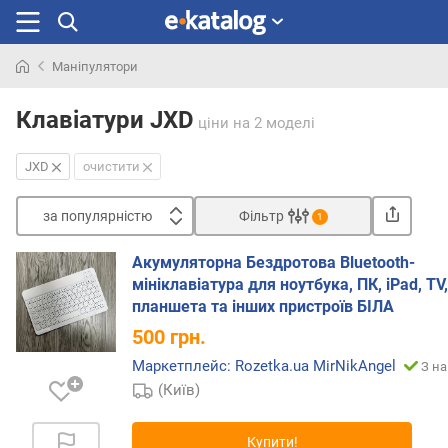
Маніпулятори
Шукали
раніше
Клавіатури JXD
ціни
на 2 моделі
JXD
очистити
за популярністю
Фільтр
1
Сортувати
Акумуляторна Бездротова Bluetooth-
з
мініклавіатура для ноутбука, ПК, iPad, TV,
а
планшета та інших пристроїв БІЛА
п
500
грн.
о
п
Маркетплейс: Rozetka.ua MirNikAngel
З на
у
(Київ)
л
я
Купити!
р