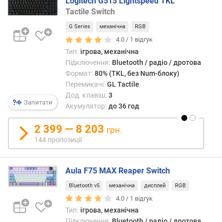
Logitech G515 Lightspeed TKL
ю
Tactile Switch
п
р
G Series
механічна
RGB
о
4.0 /
1
відгук
п
Тип:
ігрова, механічна
о
Підключення:
Bluetooth / радіо / дротова
з
Формат:
80% (TKL, без Num-блоку)
и
Перемикачі:
GL Tactile
ц
Дод. клавіш:
3
і
Запитати
Акумулятор:
до 36 год
й
2 399 — 8 203
грн.
в
144 пропозиції
е
р
с
Aula F75 MAX Reaper Switch
і
Bluetooth v5
механічна
дисплей
RGB
я
4.0 /
1
відгук
B
l
Тип:
ігрова, механічна
u
Підключення:
Bluetooth / радіо / дротова