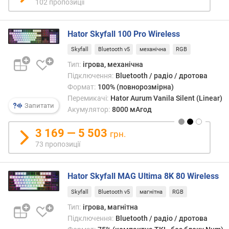
в
102 пропозиції
в
и
страте
х
або
Hator Skyfall 100 Pro Wireless
RPG,
з
треті
Skyfall
Bluetooth v5
механічна
RGB
а
явля
в
Тип:
ігрова, механічна
собо
і
Підключення:
Bluetooth / радіо / дротова
надк
д
Формат:
100% (повнорозмірна)
«дош
г
Перемикачі:
Hator Aurum Vanila Silent (Linear)
зі
Запитати
у
Акумулятор:
8000 мАгод
скор
к
набо
а
3 169 — 5 503
кноп
грн.
м
та
73 пропозиції
и
непри
для
з
жодн
Hator Skyfall MAG Ultima 8K 80 Wireless
а
інших
д
Skyfall
Bluetooth v5
магнітна
RGB
завда
а
Тип:
ігрова, магнітна
крім
т
Підключення:
Bluetooth / радіо / дротова
ігор;
о