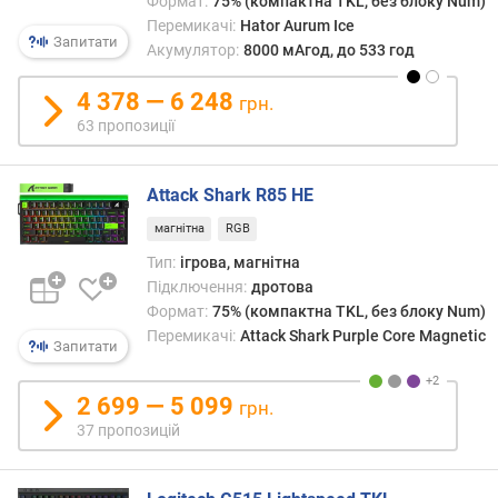
у
Формат:
75% (компактна TKL, без блоку Num)
ю
найб
Перемикачі:
Hator Aurum Ice
д
Запитати
просу
Акумулятор:
8000 мАгод, до 533 год
о
варіа
д
може
4 378 — 6 248
грн.
а
перед
63 пропозиції
в
влас
а
екран
н
і
Attack Shark R85 HE
н
т.п.
я
магнітна
RGB
Тип:
ігрова, магнітна
з
Підключення:
дротова
а
Формат:
75% (компактна TKL, без блоку Num)
к
Перемикачі:
Attack Shark Purple Core Magnetic
і
Запитати
л
ь
2 699 — 5 099
грн.
к
37 пропозицій
і
с
т