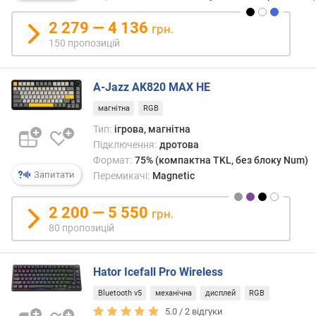
навіт
н
випу
2 279 — 4 136
і
грн.
під
с
150 пропозицій
конкр
т
гру).
ю
Особл
A-Jazz AK820 MAX HE
та
в
спеці
магнітна
RGB
і
таких
д
Тип:
ігрова, магнітна
прист
д
Підключення:
дротова
можу
е
Формат:
75% (компактна TKL, без блоку Num)
бути
ш
Запитати
Перемикачі:
Magnetic
різни
е
Так,
в
одні
2 200 — 5 550
грн.
и
модел
80 пропозицій
х
мают
д
виді
о
блок
Hator Icefall Pro Wireless
д
клав
о
Bluetooth v5
механічна
дисплей
RGB
WAS
р
та
5.0 /
2
відгуки