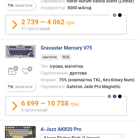
Перемикачі:
Hator Aurum Vanila Silent (Linear)
а
Запитати
Акумулятор:
8000 мАгод
ч
і
2 739 — 4 062
грн.
в
97 пропозицій
с
и
Gravastar Mercury V75
л
а
магнітна
RGB
н
Тип:
ігрова, магнітна
а
Підключення:
дротова
т
Формат:
75% (компактна TKL, без блоку Num)
и
Перемикачі:
Gateron Jade Pro Magnetic
Запитати
с
к
а
6 699 — 10 758
грн.
н
6 пропозицій
н
я
(
A-Jazz AK820 Pro
г
Ajazz