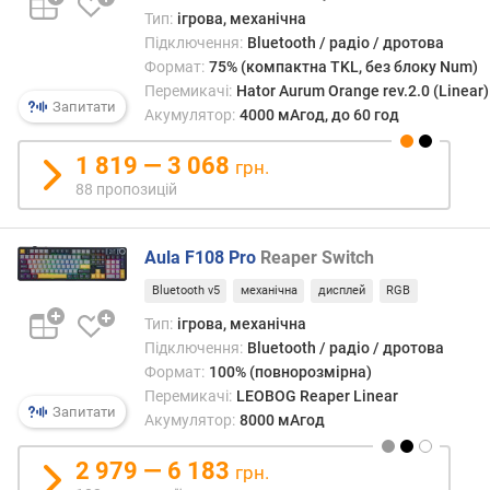
о
приш
Тип:
ігрова, механічна
г
час
Підключення:
Bluetooth / радіо / дротова
и
відгу
Формат:
75% (компактна TKL, без блоку Num)
х
в
Перемикачі:
Hator Aurum Orange rev.2.0 (Linear)
розра
Запитати
Акумулятор:
4000 мАгод, до 60 год
в
на
і
«шуте
1 819 — 3 068
грн.
д
та
88 пропозицій
д
екшен
о
інші
р
осна
Aula F108 Pro
Reaper Switch
о
солі
г
набо
Bluetooth v5
механічна
дисплей
RGB
и
дода
Тип:
ігрова, механічна
х
кнопо
Підключення:
Bluetooth / радіо / дротова
д
на
Формат:
100% (повнорозмірна)
о
які
Перемикачі:
LEOBOG Reaper Linear
д
можн
Запитати
Акумулятор:
8000 мАгод
е
«пові
ш
різні
2 979 — 6 183
е
грн.
дії