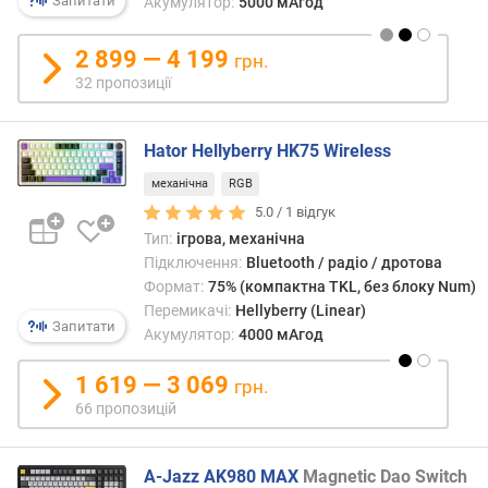
к
Запитати
Акумулятор:
5000 мАгод
л
а
2 899 — 4 199
грн.
в
32 пропозиції
і
ш
Hator Hellyberry HK75 Wireless
т
и
механічна
RGB
п
5.0 /
1
відгук
к
Тип:
ігрова, механічна
л
Підключення:
Bluetooth / радіо / дротова
а
Формат:
75% (компактна TKL, без блоку Num)
в
Перемикачі:
Hellyberry (Linear)
і
Запитати
Акумулятор:
4000 мАгод
ш
1 619 — 3 069
грн.
к
66 пропозицій
о
н
с
A-Jazz AK980 MAX
Magnetic Dao Switch
т