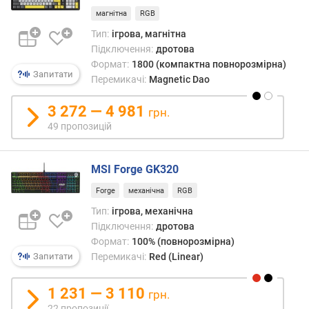
р
магнітна
RGB
у
Тип:
ігрова, магнітна
к
Підключення:
дротова
ц
Формат:
1800 (компактна повнорозмірна)
і
Запитати
Перемикачі:
Magnetic Dao
я
к
3 272 — 4 981
л
грн.
а
49 пропозицій
в
і
ш
MSI Forge GK320
Forge
механічна
RGB
т
и
Тип:
ігрова, механічна
п
Підключення:
дротова
п
Формат:
100% (повнорозмірна)
е
Запитати
Перемикачі:
Red (Linear)
р
е
1 231 — 3 110
грн.
м
22 пропозиції