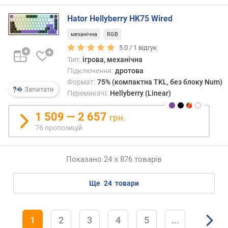
м
е
Hator Hellyberry HK75 Wired
х
/
механічна
RGB
о
5.0 /
1
відгук
п
Тип:
ігрова, механічна
т
Підключення:
дротова
)
Формат:
75% (компактна TKL, без блоку Num)
(
Запитати
Перемикачі:
Hellyberry (Linear)
м
м
1 509 — 2 657
грн.
)
76 пропозицій
з
а
Показано 24 з 876 товарів
г
а
ще
24
товари
л
ь
н
и
1
2
3
4
5
...
й