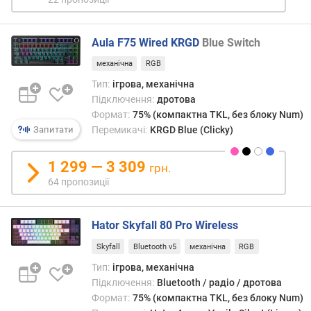
и
к
а
Aula F75 Wired KRGD
Blue Switch
ч
і
механічна
RGB
в
Тип:
ігрова, механічна
Підключення:
дротова
в
Формат:
75% (компактна TKL, без блоку Num)
и
Запитати
Перемикачі:
KRGD Blue (Clicky)
р
о
б
1 299 — 3 309
грн.
н
64 пропозиції
и
к
п
Hator Skyfall 80 Pro Wireless
е
Skyfall
Bluetooth v5
механічна
RGB
р
е
Тип:
ігрова, механічна
м
Підключення:
Bluetooth / радіо / дротова
и
Формат:
75% (компактна TKL, без блоку Num)
к