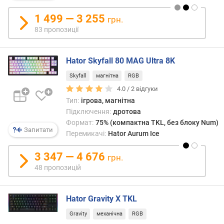
м
Salt
)
Silent
1 499 — 3 255
грн.
(Linear)
Mille
83 пропозиції
м
Feuille
а
Yellow
к
(Linear)
Hator Skyfall 80 MAG Ultra 8K
с
.
Skyfall
магнітна
RGB
х
4.0 /
2
відгуки
і
Тип:
ігрова, магнітна
д
Підключення:
дротова
(
Формат:
75% (компактна TKL, без блоку Num)
м
Запитати
Перемикачі:
Hator Aurum Ice
а
г
3 347 — 4 676
грн.
н
і
48 пропозицій
т
н
Hator Gravity X TKL
і
)
Gravity
механічна
RGB
(