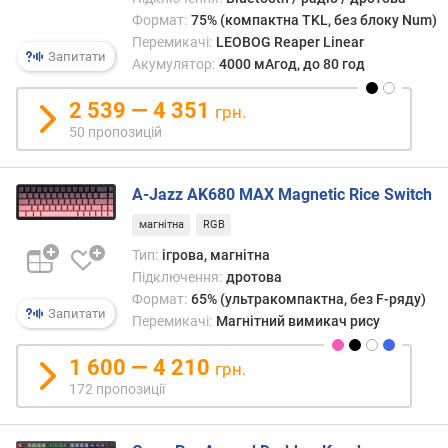
e
Формат:
75% (компактна TKL, без блоку Num)
t
Перемикачі:
LEOBOG Reaper Linear
Запитати
o
Акумулятор:
4000 мАгод, до 80 год
o
t
2 539 — 4 351
грн.
h
50 пропозицій
т
и
A-Jazz AK680 MAX Magnetic Rice Switch
п
магнітна
RGB
д
Тип:
ігрова, магнітна
і
Підключення:
дротова
а
Формат:
65% (ультракомпактна, без F-ряду)
г
Запитати
Перемикачі:
Магнітний вимикач рису
о
н
1 600 — 4 210
грн.
а
172 пропозиції
л
ь
п