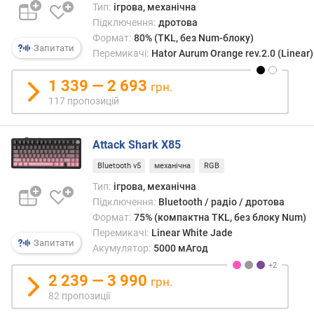
Тип:
ігрова, механічна
м
Підключення:
дротова
м
Формат:
80% (TKL, без Num-блоку)
)
Запитати
Перемикачі:
Hator Aurum Orange rev.2.0 (Linear)
х
і
1 339 — 2 693
грн.
д
117 пропозицій
д
о
с
Attack Shark X85
п
Bluetooth v5
механічна
RGB
р
а
Тип:
ігрова, механічна
ц
Підключення:
Bluetooth / радіо / дротова
ю
Формат:
75% (компактна TKL, без блоку Num)
в
Перемикачі:
Linear White Jade
Запитати
а
Акумулятор:
5000 мАгод
н
н
2 239 — 3 990
грн.
я
82 пропозиції
(