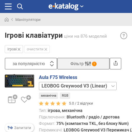
Маніпулятори
Шукали
Ігрові
раніше
Ігрові клавіатури
ціни
на 876 моделей
клаві
— кла
ігрові
очистити
призн
перш
за популярністю
Фільтр
за
1
все
Сортувати
для
Aula F75 Wireless
з
гейме
LEOBOG
а
та
Dream
п
споча
механічна
RGB
Sakura
о
нала
(Linear)
LEOBOG
5.0 /
2
відгуки
п
на
Reaper
Тип:
ігрова, механічна
у
комп'
Linear
LEOBOG
Підключення:
Bluetooth / радіо / дротова
л
ігри
Seiya
Формат:
75% (компактна TKL, без блоку Num)
я
(деяк
(Linear)
Запитати
Перемикачі:
LEOBOG Greywood V3 Перемикач (
р