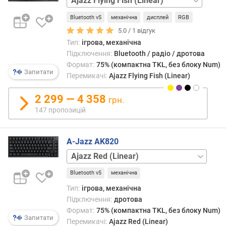
)
Gift
Bluetooth v5
механічна
дисплей
RGB
(Linear)
Epomaker
м
Creamy
5.0 /
1
відгук
і
Jade
Тип:
ігрова, механічна
н
(Linear)
Підключення:
Bluetooth / радіо / дротова
.
Формат:
75% (компактна TKL, без блоку Num)
х
Запитати
Перемикачі:
Ajazz Flying Fish (Linear)
і
д
2 299 — 4 358
грн.
(
м
147 пропозицій
а
г
A-Jazz AK820
н
і
Ajazz
т
Cyan
н
Bluetooth v5
механічна
(Linear)
Ajazz
і
Moon
Тип:
ігрова, механічна
)
Yellow
Підключення:
дротова
(
(Linear)
Epomaker
Формат:
75% (компактна TKL, без блоку Num)
м
Sea
Запитати
Перемикачі:
Ajazz Red (Linear)