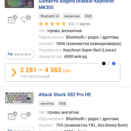
GamePro Asgard Drakkar Keychron
л
MK305
а
н
Bluetooth v5
механічна
RGB
ш
5.0 /
1
відгук
е
Тип:
ігрова, механічна
т
Підключення:
Bluetooth / радіо / дротова
а
Формат:
1800 (компактна повнорозмірна)
Перемикачі:
Keychron Super Red (Linear)
р
Запитати
Акумулятор:
4000 мАгод
о
з
2 281 — 4 583
к
грн.
л
140 пропозицій
а
д
к
Attack Shark X82 Pro HE
а
магнітна
RGB
Тип:
ігрова, магнітна
х
і
Підключення:
Bluetooth / радіо / дротова
д
Формат:
75% (компактна TKL, без блоку Num)