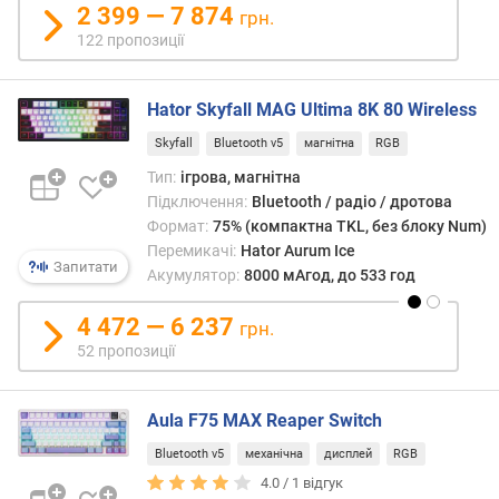
2 399 — 7 874
грн.
т
122 пропозиції
ю
п
р
Hator Skyfall MAG Ultima 8K 80 Wireless
о
п
Skyfall
Bluetooth v5
магнітна
RGB
о
Тип:
ігрова, магнітна
з
Підключення:
Bluetooth / радіо / дротова
и
Формат:
75% (компактна TKL, без блоку Num)
ц
Перемикачі:
Hator Aurum Ice
і
Запитати
Акумулятор:
8000 мАгод, до 533 год
й
4 472 — 6 237
грн.
в
52 пропозиції
е
р
с
Aula F75 MAX Reaper Switch
і
Bluetooth v5
механічна
дисплей
RGB
я
4.0 /
1
відгук
B