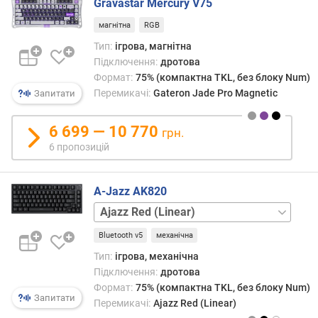
Gravastar Mercury V75
)
(
магнітна
RGB
м
Тип:
ігрова, магнітна
м
Підключення:
дротова
)
Формат:
75% (компактна TKL, без блоку Num)
х
Перемикачі:
Gateron Jade Pro Magnetic
Запитати
і
д
6 699 — 10 770
грн.
д
6 пропозицій
о
с
п
A-Jazz AK820
р
Epomaker
а
Sea
ц
Bluetooth v5
механічна
Salt
ю
Silent
в
Тип:
ігрова, механічна
(Linear)
Mille
а
Підключення:
дротова
Feuille
н
Формат:
75% (компактна TKL, без блоку Num)
Yellow
Запитати
н
Перемикачі:
Ajazz Red (Linear)
(Linear)
я