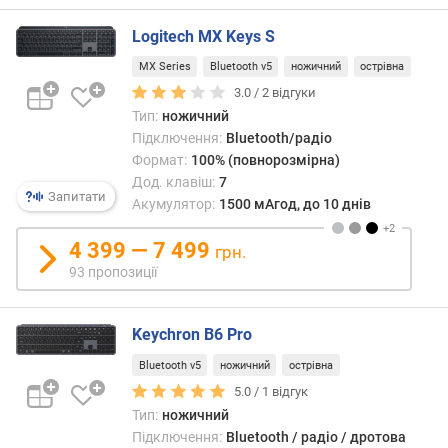
ь
п
Logitech MX Keys S
л
а
MX Series
Bluetooth v5
ножичний
острівна
н
3.0 /
2
відгуки
ш
Тип:
ножичний
е
Підключення:
Bluetooth/радіо
т
Формат:
100% (повнорозмірна)
а
Дод. клавіш:
7
Запитати
Акумулятор:
1500 мАгод, до 10 днів
р
о
4 399 — 7 499
з
грн.
к
93 пропозиції
л
а
Keychron B6 Pro
д
к
Bluetooth v5
ножичний
острівна
а
5.0 /
1
відгук
Тип:
ножичний
х
Підключення:
Bluetooth / радіо / дротова
і