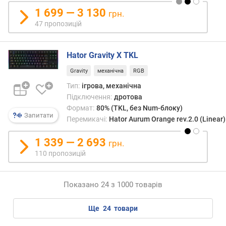
(
1 699 — 3 130
грн.
м
47 пропозицій
е
х
/
Hator Gravity X TKL
о
Gravity
механічна
RGB
п
т
Тип:
ігрова, механічна
)
Підключення:
дротова
(
Формат:
80% (TKL, без Num-блоку)
м
Запитати
Перемикачі:
Hator Aurum Orange rev.2.0 (Linear)
м
)
1 339 — 2 693
грн.
110 пропозицій
з
а
г
Показано 24 з 1000 товарів
а
л
ще
24
товари
ь
н