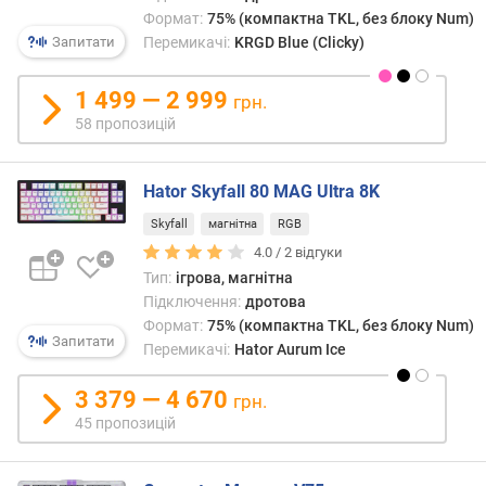
м
Формат:
75% (компактна TKL, без блоку Num)
м
Запитати
Перемикачі:
KRGD Blue (Clicky)
)
1 499 — 2 999
грн.
м
58 пропозицій
а
к
с
Hator Skyfall 80 MAG Ultra 8K
.
х
Skyfall
магнітна
RGB
і
4.0 /
2
відгуки
д
Тип:
ігрова, магнітна
(
Підключення:
дротова
м
Формат:
75% (компактна TKL, без блоку Num)
а
Запитати
Перемикачі:
Hator Aurum Ice
г
н
3 379 — 4 670
і
грн.
т
45 пропозицій
н
і