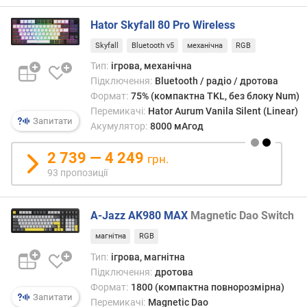
с
т
Hator Skyfall 80 Pro Wireless
р
у
Skyfall
Bluetooth v5
механічна
RGB
к
Тип:
ігрова, механічна
ц
Підключення:
Bluetooth / радіо / дротова
і
Формат:
75% (компактна TKL, без блоку Num)
я
Перемикачі:
Hator Aurum Vanila Silent (Linear)
к
Запитати
Акумулятор:
8000 мАгод
л
а
2 739 — 4 249
грн.
в
93 пропозиції
і
ш
A-Jazz AK980 MAX
Magnetic Dao Switch
т
и
магнітна
RGB
п
Тип:
ігрова, магнітна
п
Підключення:
дротова
е
Формат:
1800 (компактна повнорозмірна)
р
Запитати
Перемикачі:
Magnetic Dao
е