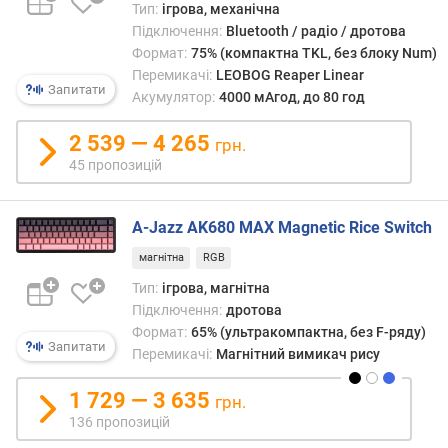
l
Тип:
ігрова, механічна
u
Підключення:
Bluetooth / радіо / дротова
e
Формат:
75% (компактна TKL, без блоку Num)
t
Перемикачі:
LEOBOG Reaper Linear
Запитати
o
Акумулятор:
4000 мАгод, до 80 год
o
t
2 539 — 4 265
грн.
h
45 пропозицій
т
и
A-Jazz AK680 MAX Magnetic Rice Switch
п
магнітна
RGB
д
Тип:
ігрова, магнітна
і
Підключення:
дротова
а
Формат:
65% (ультракомпактна, без F-ряду)
г
Запитати
Перемикачі:
Магнітний вимикач рису
о
н
1 729 — 3 635
грн.
а
136 пропозицій
л