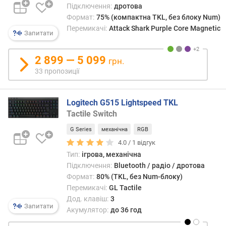
т
Підключення:
дротова
о
Формат:
75% (компактна TKL, без блоку Num)
ю
Перемикачі:
Attack Shark Purple Core Magnetic
д
Запитати
о
д
2 899 — 5 099
грн.
а
33 пропозиції
в
а
н
Logitech G515 Lightspeed TKL
н
Tactile Switch
я
G Series
механічна
RGB
з
4.0 /
1
відгук
а
Тип:
ігрова, механічна
к
Підключення:
Bluetooth / радіо / дротова
і
Формат:
80% (TKL, без Num-блоку)
л
Перемикачі:
GL Tactile
ь
Дод. клавіш:
3
к
Запитати
Акумулятор:
до 36 год
і
с