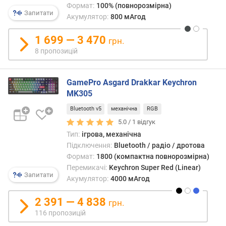
Формат:
100% (повнорозмірна)
д
Запитати
к
Акумулятор:
800 мАгод
л
а
1 699 — 3 470
грн.
в
8 пропозицій
і
ш
GamePro Asgard Drakkar Keychron
т
MK305
и
Bluetooth v5
механічна
RGB
п
к
5.0 /
1
відгук
л
Тип:
ігрова, механічна
а
Підключення:
Bluetooth / радіо / дротова
в
Формат:
1800 (компактна повнорозмірна)
і
Перемикачі:
Keychron Super Red (Linear)
ш
Запитати
Акумулятор:
4000 мАгод
к
2 391 — 4 838
грн.
о
116 пропозицій
н