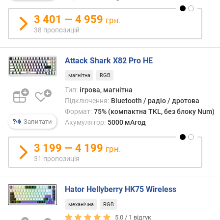
м
3 401 — 4 959
и
грн.
к
38 пропозицій
а
ч
і
Attack Shark X82 Pro HE
в
магнітна
RGB
в
Тип:
ігрова, магнітна
и
Підключення:
Bluetooth / радіо / дротова
р
Формат:
75% (компактна TKL, без блоку Num)
о
Запитати
Акумулятор:
5000 мАгод
б
н
3 199 — 4 199
грн.
и
31 пропозиція
к
п
е
Hator Hellyberry HK75 Wireless
р
е
механічна
RGB
м
5.0 /
1
відгук