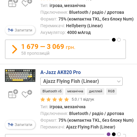
и
Тип:
ігрова, механічна
к
Підключення:
Bluetooth / радіо / дротова
а
Формат:
75% (компактна TKL, без блоку Num)
ч
Перемикачі:
Hellyberry (Linear)
і
Запитати
Акумулятор:
4000 мАгод
в
1 679 — 3 069
грн.
с
и
58 пропозицій
л
а
A-Jazz AK820 Pro
н
а
Ajazz
т
Gift
и
Bluetooth v5
механічна
дисплей
RGB
(Linear)
Epomaker
с
Creamy
5.0 /
1
відгук
к
Jade
Тип:
ігрова, механічна
а
(Linear)
Підключення:
Bluetooth / радіо / дротова
н
Формат:
75% (компактна TKL, без блоку Num)
н
Запитати
Перемикачі:
Ajazz Flying Fish (Linear)
я