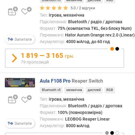
о
Bluetooth v5
механічна
дисплей
RGB
ширин
р
5.0 /
2
відгуки
а
о
Тип:
ігрова, механічна
клав
г
Підключення:
Bluetooth / радіо / дротова
Alt
и
Формат:
75% (компактна TKL, без блоку Num)
—
х
Перемикачі:
Hator Aurum Orange rev.2.0 (Linear)
одна
Запитати
Акумулятор:
4000 мАгод, до 60 год
призн
в
Бекс
і
1 819 — 3 165
«\»
грн.
д
станд
79 пропозицій
д
розмі
о
над
р
Enter-
Aula F108 Pro
Reaper Switch
о
ом
г
Bluetooth v5
механічна
дисплей
RGB
і
и
Тип:
ігрова, механічна
може
х
мати
Підключення:
Bluetooth / радіо / дротова
д
збіль
Формат:
100% (повнорозмірна)
о
довж
Перемикачі:
LEOBOG Reaper Linear
д
Запитати
Акумулятор:
8000 мАгод
е
ш