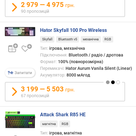
2 979 — 4 975
е
грн.
в
90 пропозицій
и
х
Hator Skyfall 100 Pro Wireless
з
Skyfall
Bluetooth v5
механічна
RGB
а
в
Тип:
ігрова, механічна
і
Підключення:
Bluetooth / радіо / дротова
д
Формат:
100% (повнорозмірна)
г
Перемикачі:
Hator Aurum Vanila Silent (Linear)
Запитати
у
Акумулятор:
8000 мАгод
к
а
3 199 — 5 503
грн.
м
67 пропозицій
и
з
Attack Shark R85 HE
а
д
магнітна
RGB
а
Тип:
ігрова, магнітна