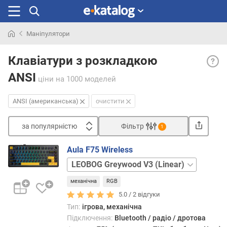
Маніпулятори
Шукали
ANSI
раніше
Клавіатури з розкладкою
(амер
ANSI
— ві
ціни
на 1000 моделей
особ
амери
ANSI (американська)
очистити
розк
є
за популярністю
Фільтр
1
одно
Сортувати
клав
Aula F75 Wireless
Enter;
з
LEOBOG
це
а
Reaper
єдин
п
механічна
RGB
Linear
з
о
5.0 /
2
відгуки
попу
п
розкл
Тип:
ігрова, механічна
у
де
Підключення:
Bluetooth / радіо / дротова
л