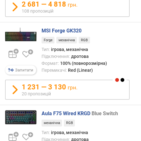
(
2 681 — 4 818
грн.
г
108 пропозицій
)
м
MSI Forge GK320
і
н
Forge
механічна
RGB
.
Тип:
ігрова, механічна
х
Підключення:
дротова
і
Формат:
100% (повнорозмірна)
д
Запитати
Перемикачі:
Red (Linear)
(
м
а
1 231 — 3 130
грн.
г
20 пропозицій
н
і
т
Aula F75 Wired KRGD
Blue Switch
н
механічна
RGB
і
)
Тип:
ігрова, механічна
(
Підключення:
дротова