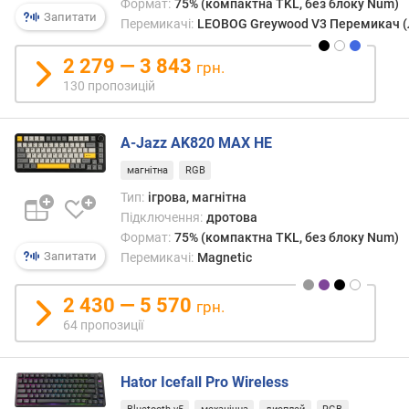
ця
Формат:
75% (компактна TKL, без блоку Num)
я
Запитати
кноп
Перемикачі:
LEOBOG Greywood V3 Перемикач (
р
займ
н
один
2 279 — 3 843
і
грн.
ряд,
с
130 пропозицій
а
т
не
ю
два.
A-Jazz AK820 MAX HE
Крім
в
магнітна
RGB
того,
і
на
д
Тип:
ігрова, магнітна
відмі
д
Підключення:
дротова
від
е
Формат:
75% (компактна TKL, без блоку Num)
європ
ш
Запитати
Перемикачі:
Magnetic
ISO,
е
клаві
в
2 430 — 5 570
грн.
Shift
и
64 пропозиції
на
х
клаві
д
ANSI
о
Hator Icefall Pro Wireless
мают
д
одна