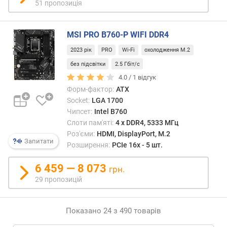
51 пропозиція
к
о
п
MSI PRO B760-P WIFI DDR4
и
ч
2023 рік
PRO
Wi-Fi
охолодження M.2
у
без підсвітки
2.5 Гбіт/с
в
4.0 /
1
відгук
а
Форм-фактор:
ATX
ч
Socket:
LGA 1700
а
Чипсет:
Intel B760
(
Слоти пам'яті:
4 х DDR4, 5333 МГц
Г
Роз'єми:
HDMI, DisplayPort, M.2
Б
Запитати
Розширення:
PCIe 16x - 5 шт.
)
6 459 — 8 073
с
грн.
л
29 пропозицій
о
т
і
Показано 24 з 490 товарів
в