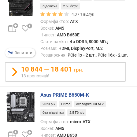
с
підсвітка
2.5 Гбіт/с
т
4.0 /
1
відгук
о
Форм-фактор:
ATX
т
Socket:
AM5
а
Чипсет:
AMD B650E
(
Слоти пам'яті:
4 х DDR5, 8000 МГц
М
Роз'єми:
HDMI, DisplayPort, M.2
Г
Запитати
Розширення:
PCIe 1x - 2 шт., PCIe 16x - 2 шт.
ц
)
10 844 — 18 401
грн.
м
13 пропозицій
а
к
Asus PRIME B650M-K
с
и
2023 рік
Prime
охолодження M.2
м
без підсвітки
2.5 Гбіт/с
а
л
Форм-фактор:
micro-ATX
ь
Socket:
AM5
н
Чипсет:
AMD B650