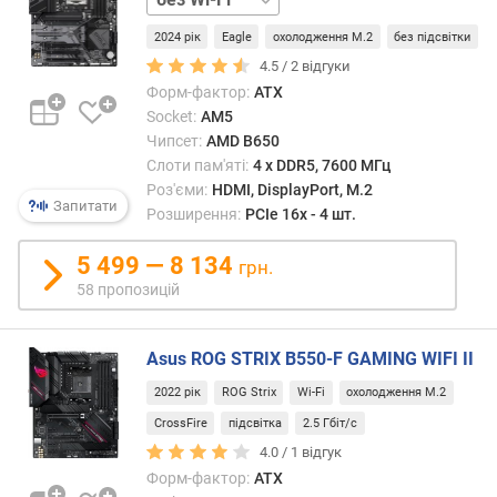
A
Wi-
(
2024 рік
Eagle
охолодження M.2
без підсвітки
Fi
ш
4.5 /
2
відгуки
т
Форм-фактор:
ATX
.
Socket:
AM5
)
Чипсет:
AMD B650
Слоти пам'яті:
4 х DDR5, 7600 МГц
M
Роз'єми:
HDMI, DisplayPort, M.2
.
Запитати
Розширення:
PCIe 16x - 4 шт.
2
р
5 499 — 8 134
грн.
о
58 пропозицій
з
'
є
Asus ROG STRIX B550-F GAMING WIFI II
м
(
2022 рік
ROG Strix
Wi-Fi
охолодження M.2
ш
CrossFire
підсвітка
2.5 Гбіт/с
т
4.0 /
1
відгук
.
Форм-фактор:
ATX
)