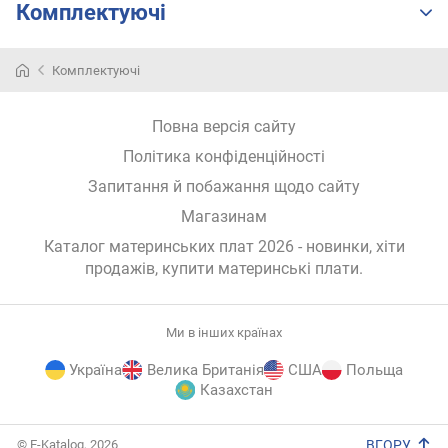
Комплектуючі
(
ш
т
Комплектуючі
.
)
Повна версія сайту
с
Політика конфіденційності
л
Запитання й побажання щодо сайту
о
т
Магазинам
і
Каталог материнських плат 2026 - новинки, хіти
в
продажів,
купити материнські плати
.
P
C
I
e
Ми в інших країнах
4
Україна
Велика Британія
США
Польща
x
Казахстан
(
ш
E-
т
© E-Katalog, 2026
ВГОРУ