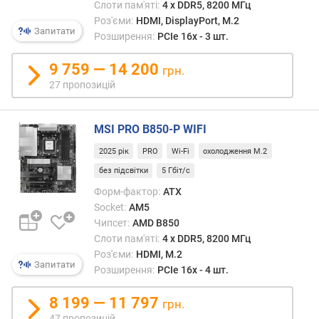
Слоти пам'яті:
4 х DDR5, 8200 МГц
и
Роз'єми:
HDMI, DisplayPort, M.2
(
Запитати
Розширення:
PCIe 16x - 3 шт.
і
в
9 759 — 14 200
)
грн.
)
27 пропозицій
D
D
MSI PRO B850-P WIFI
R
2025 рік
PRO
Wi-Fi
охолодження M.2
5
(
без підсвітки
5 Гбіт/с
с
Форм-фактор:
ATX
л
Socket:
AM5
о
Чипсет:
AMD B850
т
Слоти пам'яті:
4 х DDR5, 8200 МГц
и
Роз'єми:
HDMI, M.2
(
Запитати
Розширення:
PCIe 16x - 4 шт.
і
в
8 199 — 11 797
грн.
)
47 пропозицій