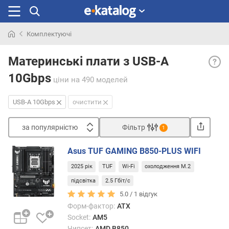
Комплектуючі
Шукали
USB-
раніше
Материнські плати з USB-A
A
10Gbps
10Gb
ціни
на 490 моделей
— ная
на
USB-A 10Gbps
очистити
задні
панел
за популярністю
Фільтр
1
«мате
Сортувати
хоча
Asus TUF GAMING B850-PLUS WIFI
б
з
одно
2025 рік
TUF
Wi-Fi
охолодження M.2
а
роз'є
п
підсвітка
2.5 Гбіт/с
USB-
о
5.0 /
1
відгук
A
п
Форм-фактор:
ATX
10Gbp
у
Socket:
AM5
л
Чипсет:
AMD B850