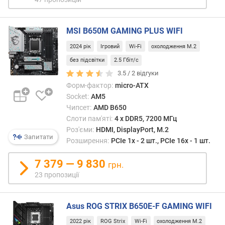
)
м
MSI B650M GAMING PLUS WIFI
а
к
2024 рік
Ігровий
Wi-Fi
охолодження M.2
с
без підсвітки
2.5 Гбіт/с
и
3.5 /
2
відгуки
м
Форм-фактор:
micro-ATX
а
л
Socket:
AM5
ь
Чипсет:
AMD B650
н
Слоти пам'яті:
4 х DDR5, 7200 МГц
а
Роз'єми:
HDMI, DisplayPort, M.2
Запитати
т
Розширення:
PCIe 1x - 2 шт., PCIe 16x - 1 шт.
а
к
7 379 — 9 830
грн.
т
23 пропозиції
о
в
а
Asus ROG STRIX B650E-F GAMING WIFI
ч
2022 рік
ROG Strix
Wi-Fi
охолодження M.2
а