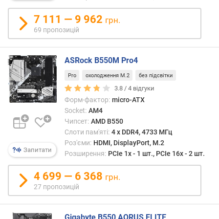
.
7 111 — 9 962
2
грн.
р
69 пропозицій
о
з
'
ASRock B550M Pro4
є
Pro
охолодження M.2
без підсвітки
м
3.8 /
4
відгуки
(
Форм-фактор:
micro-ATX
ш
Socket:
AM4
т
Чипсет:
AMD B550
.
)
Слоти пам'яті:
4 х DDR4, 4733 МГц
Роз'єми:
HDMI, DisplayPort, M.2
Запитати
р
Розширення:
PCIe 1x - 1 шт., PCIe 16x - 2 шт.
о
з
4 699 — 6 368
грн.
'
27 пропозицій
є
м
e
Gigabyte B550 AORUS ELITE