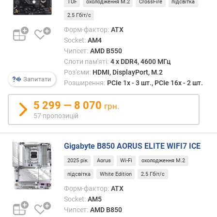
и
TUF
охолодження M.2
CrossFire
підсвітка
с
2.5 Гбіт/с
о
Форм-фактор:
ATX
т
а
Socket:
AM4
Чипсет:
AMD B550
ш
Слоти пам'яті:
4 х DDR4, 4600 МГц
и
Роз'єми:
HDMI, DisplayPort, M.2
Запитати
р
Розширення:
PCIe 1x - 3 шт., PCIe 16x - 2 шт.
и
н
5 299 — 8 070
грн.
а
57 пропозицій
D
D
Gigabyte B850 AORUS ELITE WIFI7 ICE
R
4
2025 рік
Aorus
Wi-Fi
охолодження M.2
(
підсвітка
White Edition
2.5 Гбіт/с
с
Форм-фактор:
ATX
л
Socket:
AM5
о
Чипсет:
AMD B850
т