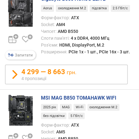
S
Aorus
охолодження M.2
підсвітка
2.5 Гбіт/с
A
T
Форм-фактор:
ATX
A
Socket:
AM4
(
Чипсет:
AMD B550
ш
Слоти пам'яті:
4 х DDR4, 4000 МГц
т
Роз'єми:
HDMI, DisplayPort, M.2
.
Розширення:
PCIe 1x - 1 шт., PCIe 16x - 3 шт.
)
Запитати
S
4 299 — 8 663
грн.
A
4 пропозиції
S
р
о
MSI MAG B850 TOMAHAWK WIFI
з
'
2025 рік
MAG
Wi-Fi
охолодження M.2
є
без підсвітки
5 Гбіт/с
м
Форм-фактор:
ATX
(
Socket:
AM5
ш
Чипсет:
AMD B850