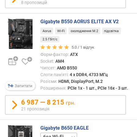
T
8 пропозицій
A
3
(
Gigabyte B550 AORUS ELITE AX V2
6
Aorus
Wi-Fi
охолодження M.2
підсвітка
Г
б
2.5 Гбіт/с
і
5.0 /
1
відгук
т
Форм-фактор:
ATX
/
Socket:
AM4
с
Чипсет:
AMD B550
)
Слоти пам'яті:
4 х DDR4, 4733 МГц
(
Роз'єми:
HDMI, DisplayPort, M.2
ш
Запитати
Розширення:
PCIe 1x - 1 шт., PCIe 16x - 3 шт.
т
.
6 987 — 8 215
грн.
)
21 пропозиція
M
S
Gigabyte B650 EAGLE
A
T
+