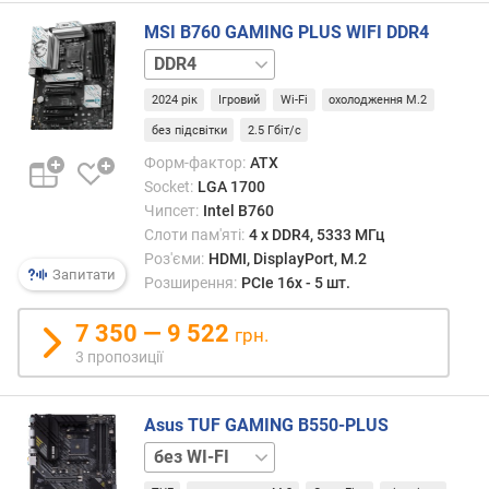
е
MSI B760 GAMING PLUS WIFI DDR4
н
н
DDR5
я
2024 рік
Ігровий
Wi-Fi
охолодження M.2
д
без підсвітки
2.5 Гбіт/с
р
Форм-фактор:
ATX
у
Socket:
LGA 1700
к
Чипсет:
Intel B760
о
Слоти пам'яті:
4 х DDR4, 5333 МГц
в
Роз'єми:
HDMI, DisplayPort, M.2
а
Запитати
Розширення:
PCIe 16x - 5 шт.
н
а
7 350 — 9 522
п
грн.
л
3 пропозиції
а
т
а
Asus TUF GAMING B550-PLUS
WI-
в
FI