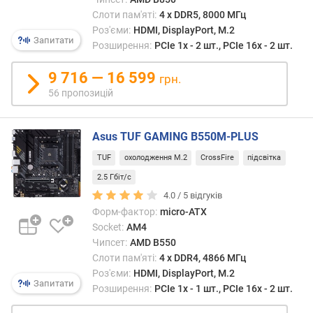
У
я
дано
Слоти пам'яті:
4 х DDR5, 8000 МГц
р
випа
Роз'єми:
HDMI, DisplayPort, M.2
н
Запитати
йдеть
Розширення:
PCIe 1x - 2 шт., PCIe 16x - 2 шт.
і
про
с
тради
9 716 — 16 599
грн.
т
повно
ю
56 пропозицій
порти
типу
в
USB-
Asus TUF GAMING B550M-PLUS
і
A;
д
TUF
охолодження M.2
CrossFire
підсвітка
більш
д
нові
2.5 Гбіт/с
е
USB-
ш
4.0 /
5
відгуків
C
е
Форм-фактор:
micro-ATX
вказ
в
Socket:
AM4
окре
и
Чипсет:
AMD B550
(див.
х
Слоти пам'яті:
4 х DDR4, 4866 МГц
відпо
д
Роз'єми:
HDMI, DisplayPort, M.2
пункт
о
Запитати
Розширення:
PCIe 1x - 1 шт., PCIe 16x - 2 шт.
А
д
версі