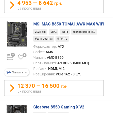
о
4 953 — 8 642
грн.
10Gb
р
59 пропозицій
(рані
о
відо
г
як
и
MSI MAG B850 TOMAHAWK MAX WIFI
USB
х
3.2
2025 рік
MPG
Wi-Fi
охолодження M.2
gen2
в
без підсвітки
5 Гбіт/с
та
і
USB
Форм-фактор:
ATX
д
3.1)
Socket:
AM5
д
здатн
Чипсет:
AMD B850
о
прац
Слоти пам'яті:
4 х DDR5, 8400 МГц
р
на
о
Роз'єми:
HDMI, M.2
Запитати
швид
г
Розширення:
PCIe 16x - 3 шт.
до
и
10
х
12 370 — 16 500
грн.
Гбіт/
д
57 пропозицій
с
о
і
д
підтр
е
Gigabyte B550 Gaming X V2
техно
ш