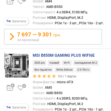
Socket:
AM4
в
Чипсет:
AMD B550
е
Слоти пам'яті:
4 х DDR4, 5100 МГц
р
Роз'єми:
HDMI, DisplayPort, M.2
Запитати
с
Розширення:
PCIe 1x - 3 шт., PCIe 16x - 2 шт.
і
я
7 697 — 9 301
грн.
і
24 пропозиції
н
т
е
MSI B850M GAMING PLUS WIFI6E
р
2025 рік
Ігровий
Wi-Fi
охолодження M.2
ф
е
без підсвітки
White Edition
2.5 Гбіт/с
й
5.0 /
1
відгук
с
Форм-фактор:
micro-ATX
у
Socket:
AM5
M
Чипсет:
AMD B850
.
Слоти пам'яті:
4 х DDR5, 8200 МГц
2
Роз'єми:
HDMI, DisplayPort, M.2
Запитати
Розширення:
PCIe 1x - 2 шт., PCIe 16x - 1 шт.
U