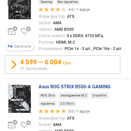
USB
Gaming
без підсвітки
е
Powe
4.0 /
1
відгук
в
Delive
и
Форм-фактор:
ATX
що
х
Socket:
AM4
дозв
Чипсет:
AMD B550
пода
з
Слоти пам'яті:
4 х DDR4, 4733 МГц
на
а
Роз'єми:
HDMI, M.2
зовні
в
Запитати
Розширення:
PCIe 1x - 3 шт., PCIe 16x - 2 шт.
прист
і
живл
д
4 599 — 6 004
грн.
поту
г
31 пропозиція
до
у
100
к
Вт.
а
Asus ROG STRIX B550-A GAMING
Утім,
м
наявн
и
ROG Strix
охолодження M.2
CrossFire
Powe
підсвітка
2.5 Гбіт/с
Delive
з
5.0 /
1
відгук
варто
а
Форм-фактор:
ATX
уточ
д
Socket:
AM4
окрем
а