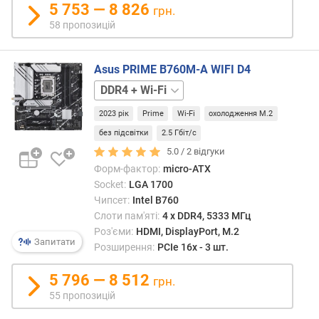
5 753 — 8 826
грн.
т
58 пропозицій
ю
п
р
Asus PRIME B760M-A WIFI D4
о
DDR4
DDR5
п
+
о
2023 рік
Prime
Wi-Fi
охолодження M.2
Wi-
з
Fi
и
без підсвітки
2.5 Гбіт/с
ц
5.0 /
2
відгуки
і
Форм-фактор:
micro-ATX
й
Socket:
LGA 1700
Чипсет:
Intel B760
Слоти пам'яті:
4 х DDR4, 5333 МГц
ф
Роз'єми:
HDMI, DisplayPort, M.2
а
Запитати
Розширення:
PCIe 16x - 3 шт.
з
ж
5 796 — 8 512
грн.
и
в
55 пропозицій
л