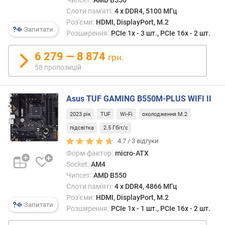
ця
Чипсет:
AMD B550
т
функц
Слоти пам'яті:
4 х DDR4, 5100 МГц
о
не
Роз'єми:
HDMI, DisplayPort, M.2
ю
Запитати
є
д
Розширення:
PCIe 1x - 3 шт., PCIe 16x - 2 шт.
обов'
о
д
6 279 — 8 874
грн.
а
58 пропозицій
в
а
н
Asus TUF GAMING B550M-PLUS WIFI II
н
2023 рік
TUF
Wi-Fi
охолодження M.2
я
підсвітка
2.5 Гбіт/с
з
4.7 /
3
відгуки
а
Форм-фактор:
micro-ATX
к
Socket:
AM4
і
Чипсет:
AMD B550
л
Слоти пам'яті:
4 х DDR4, 4866 МГц
ь
Роз'єми:
HDMI, DisplayPort, M.2
к
Запитати
Розширення:
PCIe 1x - 1 шт., PCIe 16x - 2 шт.
і
с