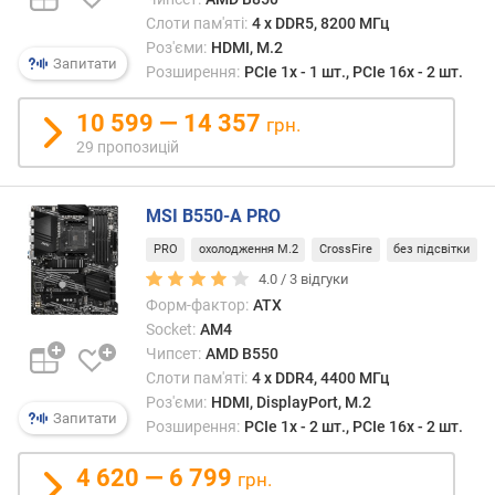
т
Слоти пам'яті:
4 х DDR5, 8200 МГц
)
Роз'єми:
HDMI, M.2
Запитати
о
Розширення:
PCIe 1x - 1 шт., PCIe 16x - 2 шт.
б
'
10 599 — 14 357
грн.
є
29 пропозицій
м
к
о
MSI B550-A PRO
м
PRO
охолодження M.2
CrossFire
без підсвітки
п
л
4.0 /
3
відгуки
е
Форм-фактор:
ATX
к
Socket:
AM4
т
Чипсет:
AMD B550
н
Слоти пам'яті:
4 х DDR4, 4400 МГц
о
Роз'єми:
HDMI, DisplayPort, M.2
г
Запитати
Розширення:
PCIe 1x - 2 шт., PCIe 16x - 2 шт.
о
н
4 620 — 6 799
грн.
а