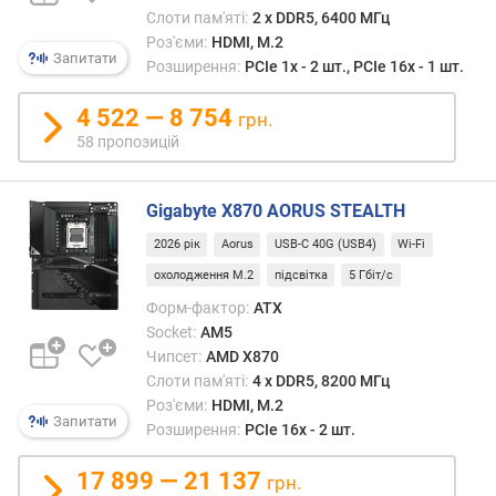
и
Слоти пам'яті:
2 х DDR5, 6400 МГц
й
Роз'єми:
HDMI, M.2
о
Запитати
Розширення:
PCIe 1x - 2 шт., PCIe 16x - 1 шт.
б
'
4 522 — 8 754
грн.
є
58 пропозицій
м
п
а
Gigabyte X870 AORUS STEALTH
м
'
2026 рік
Aorus
USB-C 40G (USB4)
Wi-Fi
я
охолодження M.2
підсвітка
5 Гбіт/с
т
Форм-фактор:
ATX
і
Socket:
AM5
(
Чипсет:
AMD X870
Г
Б
Слоти пам'яті:
4 х DDR5, 8200 МГц
)
Роз'єми:
HDMI, M.2
Запитати
Розширення:
PCIe 16x - 2 шт.
S
A
17 899 — 21 137
грн.