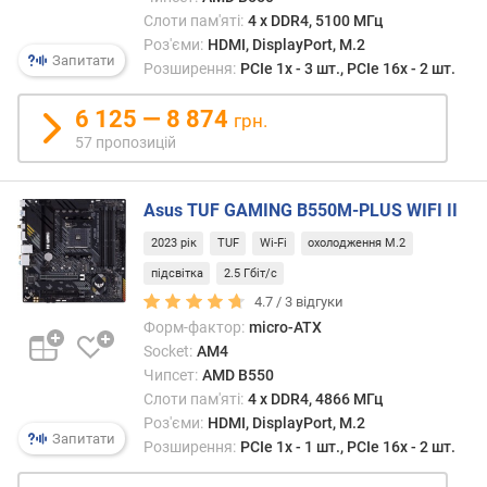
т
Слоти пам'яті:
4 х DDR4, 5100 МГц
о
Роз'єми:
HDMI, DisplayPort, M.2
ю
Запитати
Розширення:
PCIe 1x - 3 шт., PCIe 16x - 2 шт.
д
о
6 125 — 8 874
д
грн.
а
57 пропозицій
в
а
н
Asus TUF GAMING B550M-PLUS WIFI II
н
2023 рік
TUF
Wi-Fi
охолодження M.2
я
підсвітка
2.5 Гбіт/с
з
4.7 /
3
відгуки
а
Форм-фактор:
micro-ATX
к
Socket:
AM4
і
Чипсет:
AMD B550
л
Слоти пам'яті:
4 х DDR4, 4866 МГц
ь
Роз'єми:
HDMI, DisplayPort, M.2
к
Запитати
Розширення:
PCIe 1x - 1 шт., PCIe 16x - 2 шт.
і
с