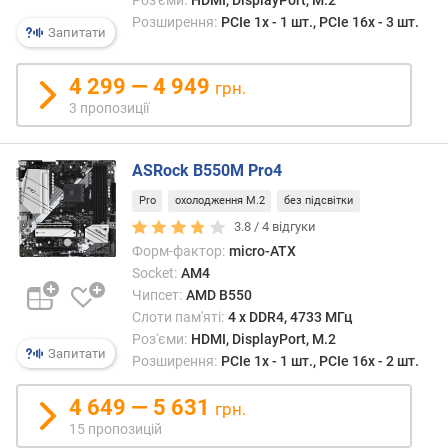
и
Розширення:
PCIe 1x - 1 шт., PCIe 16x - 3 шт.
й
Запитати
о
б
4 299 — 4 949
грн.
'
3 пропозиції
є
м
п
ASRock B550M Pro4
а
м
Pro
охолодження M.2
без підсвітки
'
3.8 /
4
відгуки
я
Форм-фактор:
micro-ATX
т
Socket:
AM4
і
Чипсет:
AMD B550
(
Слоти пам'яті:
4 х DDR4, 4733 МГц
Г
Роз'єми:
HDMI, DisplayPort, M.2
Б
Запитати
Розширення:
PCIe 1x - 1 шт., PCIe 16x - 2 шт.
)
4 649 — 5 631
S
грн.
A
15 пропозицій