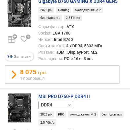
Gigabyte B760 GAMING X DDR4 GEN5
.
2026 рік
Gaming
охолодження M.2
2
р
без підсвітки
2.5 Гбіт/с
о
Форм-фактор:
ATX
з
Socket:
LGA 1700
'
Чипсет:
Intel B760
є
Слоти пам'яті:
4 х DDR4, 5333 МГц
м
Роз'єми:
HDMI, DisplayPort, M.2
(
Запитати
Розширення:
PCIe 16x - 3 шт.
ш
т
8 075
грн.
.
)
1 пропозиція
р
MSI PRO B760-P DDR4 II
о
з
DDR5
'
є
2023 рік
PRO
охолодження M.2
без підсвітки
м
2.5 Гбіт/с
e