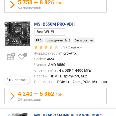
5 753 — 8 826
грн.
т
54 пропозиції
ю
п
р
MSI B550M PRO-VDH
о
+
п
Wi-
о
PRO
охолодження M.2
без підсвітки
Fi
з
3.5 /
2
відгуки
и
ц
Форм-фактор:
micro-ATX
і
Socket:
AM4
й
Чипсет:
AMD B550
Слоти пам'яті:
4 х DDR4, 4400 МГц
Роз'єми:
HDMI, DisplayPort, M.2
Запитати
ф
Розширення:
PCIe 1x - 2 шт., PCIe 16x - 1 шт.
а
з
4 240 — 5 962
грн.
ж
24 пропозиції
и
в
л
MSI B760 GAMING PLUS WIFI DDR4