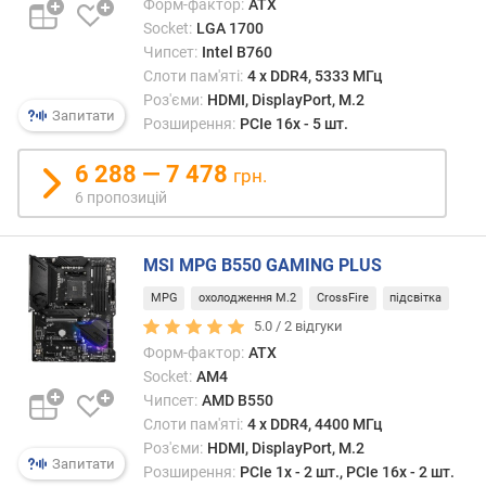
Форм-фактор:
ATX
S
Socket:
LGA 1700
A
Чипсет:
Intel B760
T
Слоти пам'яті:
4 х DDR4, 5333 МГц
A
Роз'єми:
HDMI, DisplayPort, M.2
(
Запитати
Розширення:
PCIe 16x - 5 шт.
ш
т
6 288 — 7 478
.
грн.
)
6 пропозицій
S
A
MSI MPG B550 GAMING PLUS
S
MPG
охолодження M.2
CrossFire
підсвітка
р
5.0 /
2
відгуки
о
з
Форм-фактор:
ATX
'
Socket:
AM4
є
Чипсет:
AMD B550
м
Слоти пам'яті:
4 х DDR4, 4400 МГц
(
Роз'єми:
HDMI, DisplayPort, M.2
Запитати
ш
Розширення:
PCIe 1x - 2 шт., PCIe 16x - 2 шт.