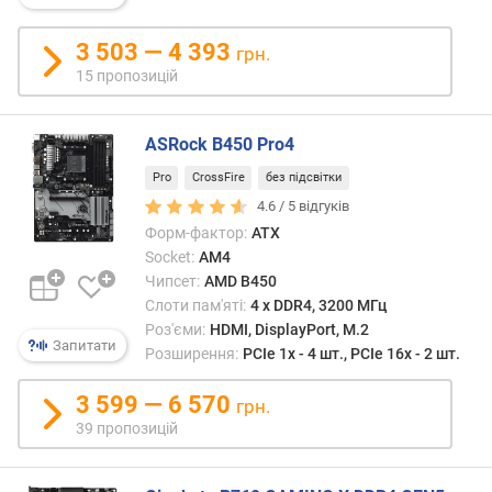
в
3 503 — 4 393
е
грн.
р
15 пропозицій
с
і
ASRock B450 Pro4
я
і
Pro
CrossFire
без підсвітки
н
4.6 /
5
відгуків
т
Форм-фактор:
ATX
е
Socket:
AM4
р
Чипсет:
AMD B450
ф
е
Слоти пам'яті:
4 х DDR4, 3200 МГц
й
Роз'єми:
HDMI, DisplayPort, M.2
Запитати
с
Розширення:
PCIe 1x - 4 шт., PCIe 16x - 2 шт.
у
M
3 599 — 6 570
грн.
.
39 пропозицій
2
U