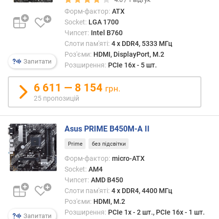
A
Форм-фактор:
ATX
(
Socket:
LGA 1700
ш
Чипсет:
Intel B760
т
Слоти пам'яті:
4 х DDR4, 5333 МГц
.
Роз'єми:
HDMI, DisplayPort, M.2
)
Запитати
Розширення:
PCIe 16x - 5 шт.
M
6 611 — 8 154
грн.
.
2
25 пропозицій
р
о
Asus PRIME B450M-A II
з
'
Prime
без підсвітки
є
Форм-фактор:
micro-ATX
м
Socket:
AM4
(
Чипсет:
AMD B450
ш
т
Слоти пам'яті:
4 х DDR4, 4400 МГц
.
Роз'єми:
HDMI, M.2
)
Розширення:
PCIe 1x - 2 шт., PCIe 16x - 1 шт.
Запитати