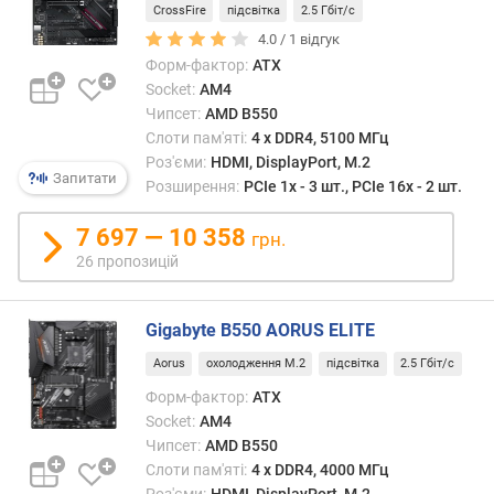
CrossFire
підсвітка
2.5 Гбіт/с
с
4.0 /
1
відгук
т
о
Форм-фактор:
ATX
т
Socket:
AM4
а
Чипсет:
AMD B550
(
Слоти пам'яті:
4 х DDR4, 5100 МГц
М
Роз'єми:
HDMI, DisplayPort, M.2
Запитати
Г
Розширення:
PCIe 1x - 3 шт., PCIe 16x - 2 шт.
ц
)
7 697 — 10 358
грн.
26 пропозицій
м
а
к
Gigabyte B550 AORUS ELITE
с
и
Aorus
охолодження M.2
підсвітка
2.5 Гбіт/с
м
Форм-фактор:
ATX
а
Socket:
AM4
л
Чипсет:
AMD B550
ь
Слоти пам'яті:
4 х DDR4, 4000 МГц
н
Роз'єми:
HDMI, DisplayPort, M.2