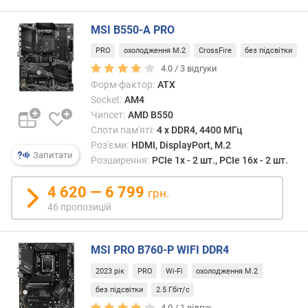
T
A
MSI B550-A PRO
3
(
PRO
охолодження M.2
CrossFire
без підсвітки
6
4.0 /
3
відгуки
Г
Форм-фактор:
ATX
б
Socket:
AM4
і
Чипсет:
AMD B550
т
/
Слоти пам'яті:
4 х DDR4, 4400 МГц
с
Роз'єми:
HDMI, DisplayPort, M.2
Запитати
)
Розширення:
PCIe 1x - 2 шт., PCIe 16x - 2 шт.
(
ш
4 620 — 6 799
грн.
т
46 пропозицій
.
)
MSI PRO B760-P WIFI DDR4
M
2023 рік
PRO
Wi-Fi
охолодження M.2
S
A
без підсвітки
2.5 Гбіт/с
T
4.0 /
1
відгук