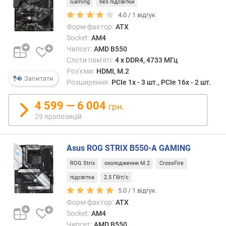
Gaming
без підсвітки
гейме
е
моде
4.0 /
1
відгук
в
Форм-фактор:
ATX
и
Socket:
AM4
х
Чипсет:
AMD B550
з
Слоти пам'яті:
4 х DDR4, 4733 МГц
а
Роз'єми:
HDMI, M.2
Запитати
в
Розширення:
PCIe 1x - 3 шт., PCIe 16x - 2 шт.
і
д
4 599 — 6 004
грн.
г
29 пропозицій
у
к
а
Asus ROG STRIX B550-A GAMING
м
ROG Strix
охолодження M.2
CrossFire
и
підсвітка
2.5 Гбіт/с
з
5.0 /
1
відгук
а
Форм-фактор:
ATX
д
Socket:
AM4
а
Чипсет:
AMD B550