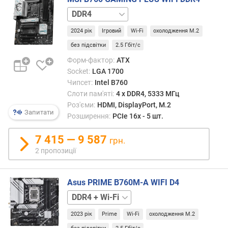
е
DDR5
н
н
2024 рік
Ігровий
Wi-Fi
охолодження M.2
я
без підсвітки
2.5 Гбіт/с
д
Форм-фактор:
ATX
р
Socket:
LGA 1700
у
Чипсет:
Intel B760
к
Слоти пам'яті:
4 х DDR4, 5333 МГц
о
Роз'єми:
HDMI, DisplayPort, M.2
в
Запитати
Розширення:
PCIe 16x - 5 шт.
а
н
7 415 — 9 587
грн.
а
2 пропозиції
п
л
а
Asus PRIME B760M-A WIFI D4
т
DDR4
DDR5
а
+
2023 рік
Prime
Wi-Fi
охолодження M.2
Wi-
в
Fi