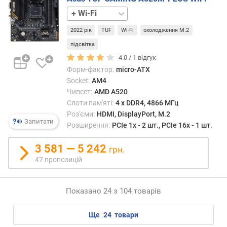
к
без
о
Wi-
п
2022 рік
TUF
Wi-Fi
охолодження M.2
Fi
и
підсвітка
ч
4.0 /
1
відгук
у
Форм-фактор:
micro-ATX
в
Socket:
AM4
а
Чипсет:
AMD A520
ч
Слоти пам'яті:
4 х DDR4, 4866 МГц
а
(
Роз'єми:
HDMI, DisplayPort, M.2
Запитати
Г
Розширення:
PCIe 1x - 2 шт., PCIe 16x - 1 шт.
Б
)
3 581 — 5 242
грн.
47 пропозицій
с
л
о
Показано 24 з 104 товарів
т
і
ще
24
товари
в