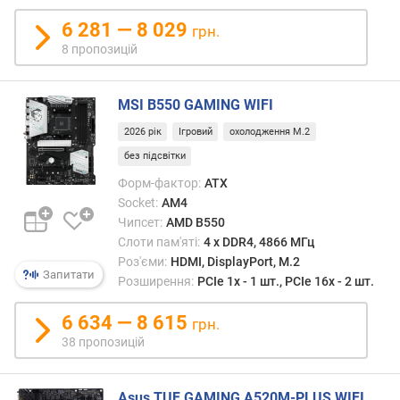
т
)
6 281 — 8 029
грн.
8 пропозицій
о
б
'
MSI B550 GAMING WIFI
є
м
2026 рік
Ігровий
охолодження M.2
к
без підсвітки
о
Форм-фактор:
ATX
м
Socket:
AM4
п
Чипсет:
AMD B550
л
Слоти пам'яті:
4 х DDR4, 4866 МГц
е
Роз'єми:
HDMI, DisplayPort, M.2
к
Запитати
Розширення:
PCIe 1x - 1 шт., PCIe 16x - 2 шт.
т
н
6 634 — 8 615
о
грн.
г
38 пропозицій
о
н
а
Asus TUF GAMING A520M-PLUS WIFI