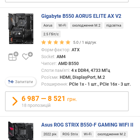
)
м
Gigabyte B550 AORUS ELITE AX V2
а
Aorus
Wi-Fi
охолодження M.2
підсвітка
к
с
2.5 Гбіт/с
и
5.0 /
1
відгук
м
Форм-фактор:
ATX
а
Socket:
AM4
л
Чипсет:
AMD B550
ь
Слоти пам'яті:
4 х DDR4, 4733 МГц
н
Роз'єми:
HDMI, DisplayPort, M.2
а
Запитати
Розширення:
PCIe 1x - 1 шт., PCIe 16x - 3 шт.
т
а
6 987 — 8 521
грн.
к
18 пропозицій
т
о
в
Asus ROG STRIX B550-F GAMING WIFI II
а
ч
2022 рік
ROG Strix
Wi-Fi
охолодження M.2
а