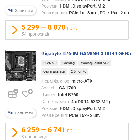
и
Роз'єми:
HDMI, DisplayPort, M.2
(
Запитати
Розширення:
PCIe 1x - 3 шт., PCIe 16x - 2 шт.
і
в
5 299 — 8 070
грн.
)
54 пропозиції
)
D
Gigabyte B760M GAMING X DDR4 GEN5
D
R
2026 рік
Gaming
охолодження M.2
5
без підсвітки
2.5 Гбіт/с
(
Форм-фактор:
micro-ATX
с
Socket:
LGA 1700
л
Чипсет:
Intel B760
о
Слоти пам'яті:
4 х DDR4, 5333 МГц
т
и
Роз'єми:
HDMI, DisplayPort, M.2
Запитати
(
Розширення:
PCIe 16x - 2 шт.
і
в
6 259 — 6 741
грн.
)
3 пропозиції