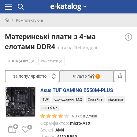
Комплектуючі
Шукали
DDR4
раніше
Материнські плати з 4-ма
(4
слотами DDR4
шт.)
ціни
на 104 моделі
— чо
слот
DDR4 (4 шт.)
очистити
під
опер
за популярністю
Фільтр
1
пам'я
Сортувати
станд
Asus TUF GAMING B550M-PLUS
DDR4.
з
Це
TUF
охолодження M.2
CrossFire
підсвітка
а
найп
п
2.5 Гбіт/с
з
о
4.0 /
5
відгуків
сучас
п
Форм-фактор:
micro-ATX
станд
у
Socket:
AM4
опера
л
Чипсет:
AMD B550