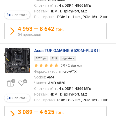
пам'ят
я
більш
Слоти пам'яті:
4 х DDR4, 4866 МГц
р
прогр
Роз'єми:
HDMI, DisplayPort, M.2
н
Запитати
ніж
Розширення:
PCIe 1x - 1 шт., PCIe 16x - 2 шт.
і
попер
с
DDR3
4 953 — 8 642
грн.
т
—
ю
54 пропозиції
забез
більш
в
висо
Asus TUF GAMING A520M-PLUS II
і
швид
д
2023 рік
TUF
підсвітка
робот
д
а
5.0 /
2
відгуки
е
об'єм
Форм-фактор:
micro-ATX
ш
одніє
Socket:
AM4
е
план
Чипсет:
AMD A520
в
може
Слоти пам'яті:
4 х DDR4, 4866 МГц
и
стан
х
Роз'єми:
HDMI, DisplayPort, M.2
від
Запитати
д
Розширення:
PCIe 1x - 2 шт., PCIe 16x - 1 шт.
2
о
до
д
3 089 — 4 625
грн.
128