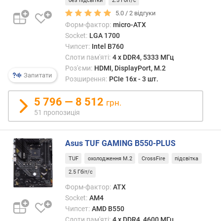
и
без підсвітки
2.5 Гбіт/с
с
5.0 /
2
відгуки
о
Форм-фактор:
micro-ATX
т
Socket:
LGA 1700
а
Чипсет:
Intel B760
Слоти пам'яті:
4 х DDR4, 5333 МГц
ш
Роз'єми:
HDMI, DisplayPort, M.2
и
Запитати
Розширення:
PCIe 16x - 3 шт.
р
и
5 796 — 8 512
грн.
н
51 пропозиція
а
D
Asus TUF GAMING B550-PLUS
D
R
TUF
охолодження M.2
CrossFire
підсвітка
4
2.5 Гбіт/с
(
с
Форм-фактор:
ATX
л
Socket:
AM4
о
Чипсет:
AMD B550
т
Слоти пам'яті:
4 х DDR4, 4600 МГц