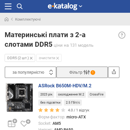
Комплектуючі
Шукали
DDR5
раніше
Материнські плати з 2-а
(2
слотами DDR5
шт.)
ціни
на 131 модель
— дв
слота
DDR5 (2 шт.)
очистити
під
опер
за популярністю
Фільтр
1
пам'я
Сортувати
станд
ASRock B650M-HDV/M.2
DDR5
з
в
2023 рік
охолодження M.2
CrossFire
а
матер
п
без підсвітки
2.5 Гбіт/с
платі.
о
4.0 /
1
відгук
DDR5
п
Форм-фактор:
micro-ATX
впро
у
Socket:
AM5
на
л
Чипсет:
AMD B650