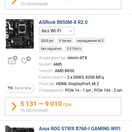
о
55 пропозицій
з
р
DDR4
о
приб
г
ASRock B850M-X R2.0
на
и
10%.
+
х
Заміс
Wi-
2025 рік
X Series
охолодження M.2
одно
Fi
в
64-
і
без підсвітки
2.5 Гбіт/с
бітно
д
Форм-фактор:
micro-ATX
канал
д
Socket:
AM5
дани
о
Чипсет:
AMD B850
DDR5
р
Слоти пам'яті:
2 х DDR5, 8200 МГц
вико
о
Роз'єми:
HDMI, DisplayPort, M.2
пару
г
Запитати
Розширення:
PCIe 1x - 1 шт., PCIe 16x - 2 шт.
неза
и
32-
х
5 131 — 9 010
бітни
грн.
д
канал
56 пропозицій
о
які
д
прац
е
з
Asus ROG STRIX B760-I GAMING WIFI
ш