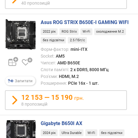
S
40 пропозицій
A
T
Asus ROG STRIX B650E-I GAMING WIFI
A
(
2022 рік
ROG Strix
Wi-Fi
охолодження M.2
ш
без підсвітки
2.5 Гбіт/с
т
.
Форм-фактор:
mini-ITX
)
Socket:
AM5
Чипсет:
AMD B650E
S
Слоти пам'яті:
2 х DDR5, 8000 МГц
A
Роз'єми:
HDMI, M.2
S
Запитати
Розширення:
PCIe 16x - 1 шт.
р
о
12 153 — 15 190
грн.
з
8 пропозицій
'
є
м
Gigabyte B650I AX
(
ш
2024 рік
Ultra Durable
Wi-Fi
без підсвітки