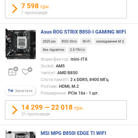
A
7 598
грн.
(
1 пропозиція
ш
т
.
Asus ROG STRIX B850-I GAMING WIFI
)
2025 рік
ROG Strix
Wi-Fi
охолодження M.2
M
без підсвітки
2.5 Гбіт/с
.
Форм-фактор:
mini-ITX
2
Socket:
AM5
р
Чипсет:
AMD B850
о
Слоти пам'яті:
2 х DDR5, 8400 МГц
з
Роз'єми:
HDMI, M.2
'
Запитати
Розширення:
PCIe 16x - 1 шт.
є
м
14 299 — 22 018
грн.
(
ш
51 пропозиція
т
.
MSI MPG B850I EDGE TI WIFI
)