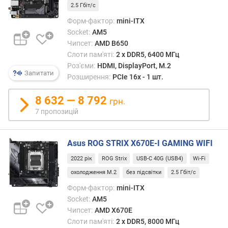
т
2.5 Гбіт/с
)
Форм-фактор:
mini-ITX
Socket:
AM5
о
б
Чипсет:
AMD B650
'
Слоти пам'яті:
2 х DDR5, 6400 МГц
є
Роз'єми:
HDMI, DisplayPort, M.2
Запитати
м
Розширення:
PCIe 16x - 1 шт.
к
о
8 632 — 8 792
грн.
м
7 пропозицій
п
л
е
Asus ROG STRIX X670E-I GAMING WIFI
к
2022 рік
ROG Strix
USB-C 40G (USB4)
Wi-Fi
т
н
охолодження M.2
без підсвітки
2.5 Гбіт/с
о
Форм-фактор:
mini-ITX
г
Socket:
AM5
о
Чипсет:
AMD X670E
н
Слоти пам'яті:
2 х DDR5, 8000 МГц
а