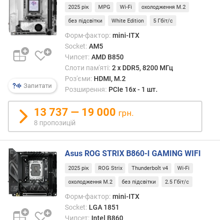
2025 рік
MPG
Wi-Fi
охолодження M.2
в
без підсвітки
White Edition
5 Гбіт/с
е
р
Форм-фактор:
mini-ITX
с
Socket:
AM5
і
Чипсет:
AMD B850
я
Слоти пам'яті:
2 х DDR5, 8200 МГц
і
Роз'єми:
HDMI, M.2
н
Запитати
Розширення:
PCIe 16x - 1 шт.
т
е
13 737 — 19 000
грн.
р
8 пропозицій
ф
е
й
Asus ROG STRIX B860-I GAMING WIFI
с
у
2025 рік
ROG Strix
Thunderbolt v4
Wi-Fi
M
охолодження M.2
без підсвітки
2.5 Гбіт/с
.
Форм-фактор:
mini-ITX
2
Socket:
LGA 1851
U
Чипсет:
Intel B860