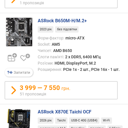
1 пропозиція
и
(
і
ASRock B650M-H/M.2+
в
)
2023 рік
без підсвітки
)
Форм-фактор:
micro-ATX
Socket:
AM5
D
Чипсет:
AMD B650
D
Слоти пам'яті:
2 х DDR5, 6400 МГц
R
5
Роз'єми:
HDMI, DisplayPort, M.2
(
Розширення:
PCIe 1x - 2 шт., PCIe 16x - 1 шт.
Запитати
с
л
3 999 — 7 550
о
грн.
т
51 пропозиція
и
(
і
ASRock X870E Taichi OCF
в
2026 рік
Taichi
USB-C 40G (USB4)
Wi-Fi
)