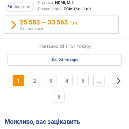
Роз'єми:
HDMI, M.2
к
Запитати
Розширення:
PCIe 16x - 1 шт.
о
п
25 583 — 33 563
грн.
и
ч
3 пропозиції
у
в
Показано 24 з 131 товару
а
ч
а
ще
24
товари
(
Г
Б
1
2
3
4
5
...
)
с
6
л
о
т
і
Можливо, вас зацікавить
в