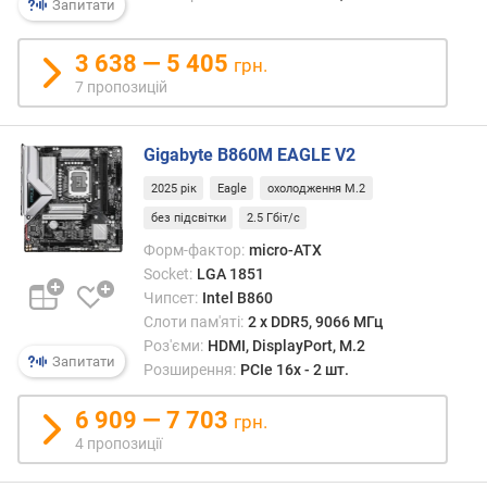
Запитати
с
т
3 638 — 5 405
о
грн.
т
7 пропозицій
а
(
Gigabyte B860M EAGLE V2
М
Г
2025 рік
Eagle
охолодження M.2
ц
без підсвітки
2.5 Гбіт/с
)
Форм-фактор:
micro-ATX
м
Socket:
LGA 1851
а
Чипсет:
Intel B860
к
Слоти пам'яті:
2 х DDR5, 9066 МГц
с
Роз'єми:
HDMI, DisplayPort, M.2
и
Запитати
Розширення:
PCIe 16x - 2 шт.
м
а
6 909 — 7 703
грн.
л
4 пропозиції
ь
н