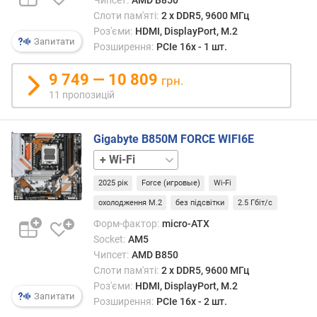
а
т
макс
Слоти пам'яті:
2 х DDR5, 9600 МГц
о
об'єм
Роз'єми:
HDMI, DisplayPort, M.2
ю
Запитати
одніє
Розширення:
PCIe 16x - 1 шт.
д
план
о
DDR5
9 749 — 10 809
д
грн.
може
а
11 пропозицій
досяг
в
знач
а
128
н
Gigabyte B850M FORCE WIFI6E
ГБ.
н
без
я
Wi-
2025 рік
Force (игровые)
Wi-Fi
Fi
з
охолодження M.2
без підсвітки
2.5 Гбіт/с
а
Форм-фактор:
micro-ATX
к
і
Socket:
AM5
л
Чипсет:
AMD B850
ь
Слоти пам'яті:
2 х DDR5, 9600 МГц
к
Роз'єми:
HDMI, DisplayPort, M.2
Запитати
і
Розширення:
PCIe 16x - 2 шт.
с