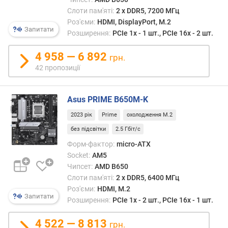
замін
я
четве
Слоти пам'яті:
2 х DDR5, 7200 МГц
р
версії
Роз'єми:
HDMI, DisplayPort, M.2
н
Запитати
станд
Розширення:
PCIe 1x - 1 шт., PCIe 16x - 2 шт.
і
DDR
с
з
4 958 — 6 892
грн.
т
кінця
ю
42 пропозиції
2020
року.
в
У
Asus PRIME B650M-K
і
ньом
д
2023 рік
Prime
охолодження M.2
перед
д
прирі
без підсвітки
2.5 Гбіт/с
е
проду
ш
Форм-фактор:
micro-ATX
підси
е
Socket:
AM5
пам'я
в
Чипсет:
AMD B650
і
и
Слоти пам'яті:
2 х DDR5, 6400 МГц
наро
х
Роз'єми:
HDMI, M.2
пропу
д
Запитати
Розширення:
PCIe 1x - 2 шт., PCIe 16x - 1 шт.
здатн
о
в
д
4 522 — 8 813
грн.
порів