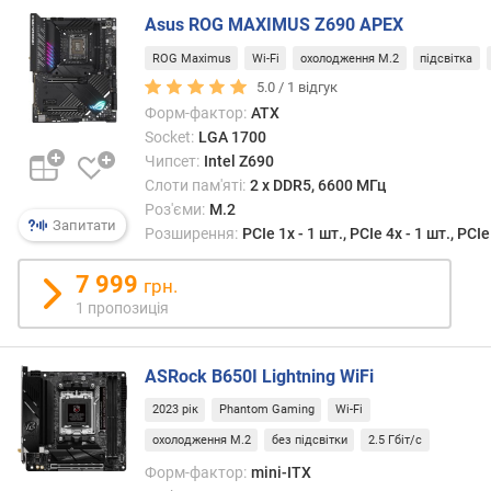
и
Asus ROG MAXIMUS Z690 APEX
й
о
ROG Maximus
Wi-Fi
охолодження M.2
підсвітка
б
5.0 /
1
відгук
'
Форм-фактор:
ATX
є
Socket:
LGA 1700
м
Чипсет:
Intel Z690
п
Слоти пам'яті:
2 х DDR5, 6600 МГц
а
Роз'єми:
M.2
м
Запитати
Розширення:
PCIe 1x - 1 шт., PCIe 4x - 1 шт., PCIe
'
я
7 999
грн.
т
і
1 пропозиція
(
Г
ASRock B650I Lightning WiFi
Б
)
2023 рік
Phantom Gaming
Wi-Fi
охолодження M.2
без підсвітки
2.5 Гбіт/с
S
A
Форм-фактор:
mini-ITX