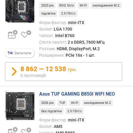
16-
е
2023 рік
ROG Strix
Wi-Fi
охолодження M.2
байт
в
підсвітка
2.5 Гбіт/с
паке
и
і
х
Форм-фактор:
mini-ITX
дозв
Socket:
LGA 1700
дост
з
Чипсет:
Intel B760
64
а
Слоти пам'яті:
2 х DDR5, 7600 МГц
байти
в
Роз'єми:
HDMI, DisplayPort, M.2
інфор
Запитати
і
Розширення:
PCIe 16x - 1 шт.
за
д
такт
г
8 862 — 12 538
грн.
по
у
6 пропозицій
кожн
к
канал
а
Нові
м
Asus TUF GAMING B850I WIFI NEO
модул
и
пам'я
2026 рік
TUF
Wi-Fi
охолодження M.2
вима
з
без підсвітки
2.5 Гбіт/с
напру
а
Форм-фактор:
mini-ITX
1.1
д
Socket:
AM5
В,
а
Чипсет:
AMD B850