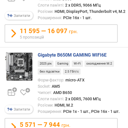
.
Слоти пам'яті:
2 х DDR5, 9066 МГц
2
Роз'єми:
HDMI, DisplayPort, Thunderbolt v4, M.2
Запитати
р
Розширення:
PCIe 16x - 1 шт.
о
з
11 595 — 16 097
грн.
'
5 пропозицій
є
м
(
Gigabyte B650M GAMING WIFI6E
ш
2025 рік
Gaming
Wi-Fi
охолодження M.2
т
.
без підсвітки
2.5 Гбіт/с
)
Форм-фактор:
micro-ATX
Socket:
AM5
р
Чипсет:
AMD B650
о
Слоти пам'яті:
2 х DDR5, 7600 МГц
з
Роз'єми:
HDMI, M.2
'
Запитати
Розширення:
PCIe 1x - 1 шт., PCIe 16x - 1 шт.
є
м
5 571 — 7 944
e
грн.