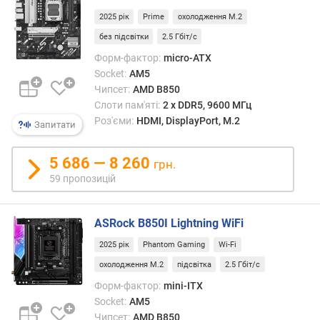
е
2025 рік
Prime
охолодження M.2
н
н
без підсвітки
2.5 Гбіт/с
я
Форм-фактор:
micro-ATX
Socket:
AM5
д
Чипсет:
AMD B850
р
Слоти пам'яті:
2 х DDR5, 9600 МГц
у
Роз'єми:
HDMI, DisplayPort, M.2
Запитати
к
о
в
5 686 — 8 260
грн.
а
59 пропозицій
н
а
п
ASRock B850I Lightning WiFi
л
а
2025 рік
Phantom Gaming
Wi-Fi
т
охолодження M.2
підсвітка
2.5 Гбіт/с
а
Форм-фактор:
mini-ITX
Socket:
AM5
в
Чипсет:
AMD B850