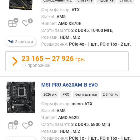
охолодження M.2
CrossFire
підсвітка
5 Гбіт/с
)
Форм-фактор:
ATX
м
Socket:
AM5
а
Чипсет:
AMD X870E
к
Слоти пам'яті:
2 х DDR5, 10400 МГц
с
Роз'єми:
HDMI, M.2
и
Запитати
Розширення:
PCIe 4x - 1 шт., PCIe 16x - 2 шт.
м
а
23 165 — 27 926
грн.
л
17 пропозицій
ь
н
а
MSI PRO A620AM-B EVO
т
а
2026 рік
PRO
без підсвітки
2.5 Гбіт/с
к
Форм-фактор:
micro-ATX
т
Socket:
AM5
о
Чипсет:
AMD A620
в
Слоти пам'яті:
2 х DDR5, 6800 МГц
а
Роз'єми:
HDMI, M.2
ч
Розширення:
PCIe 1x - 1 шт., PCIe 16x - 1 шт.
а