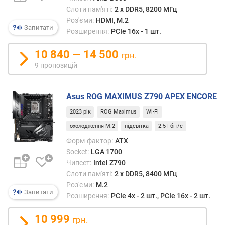
и
Слоти пам'яті:
2 х DDR5, 8200 МГц
с
Роз'єми:
HDMI, M.2
о
Запитати
Розширення:
PCIe 16x - 1 шт.
т
а
10 840 — 14 500
грн.
ш
9 пропозицій
и
р
и
Asus ROG MAXIMUS Z790 APEX ENCORE
н
2023 рік
ROG Maximus
Wi-Fi
а
охолодження M.2
підсвітка
2.5 Гбіт/с
D
Форм-фактор:
ATX
D
Socket:
LGA 1700
R
Чипсет:
Intel Z790
4
Слоти пам'яті:
2 х DDR5, 8400 МГц
(
Роз'єми:
M.2
с
Запитати
Розширення:
PCIe 4x - 2 шт., PCIe 16x - 2 шт.
л
о
10 999
грн.
т