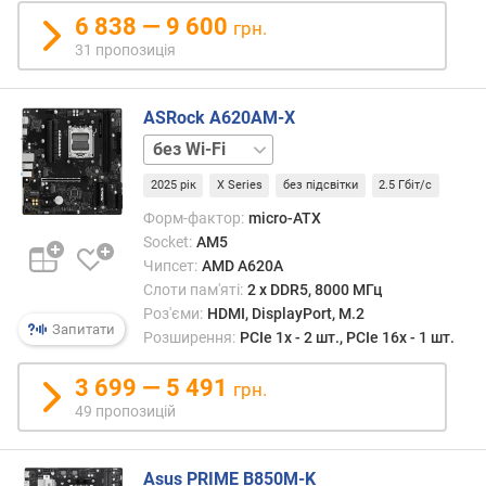
т
6 838 — 9 600
грн.
ю
31 пропозиція
п
р
о
ASRock A620AM-X
п
+
о
Wi-
з
2025 рік
X Series
без підсвітки
2.5 Гбіт/с
Fi
и
Форм-фактор:
micro-ATX
ц
Socket:
AM5
і
Чипсет:
AMD A620A
й
Слоти пам'яті:
2 х DDR5, 8000 МГц
Роз'єми:
HDMI, DisplayPort, M.2
Запитати
ф
Розширення:
PCIe 1x - 2 шт., PCIe 16x - 1 шт.
а
з
3 699 — 5 491
грн.
ж
49 пропозицій
и
в
л
Asus PRIME B850M-K