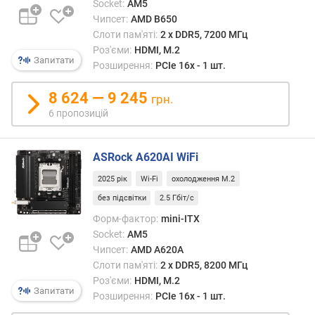
T
Socket:
AM5
A
Чипсет:
AMD B650
3
Слоти пам'яті:
2 х DDR5, 7200 МГц
(
Роз'єми:
HDMI, M.2
6
Запитати
Розширення:
PCIe 16x - 1 шт.
Г
б
8 624 — 9 245
грн.
і
6 пропозицій
т
/
с
ASRock A620AI WiFi
)
(
2025 рік
Wi-Fi
охолодження M.2
ш
без підсвітки
2.5 Гбіт/с
т
Форм-фактор:
mini-ITX
.
Socket:
AM5
)
Чипсет:
AMD A620A
M
Слоти пам'яті:
2 х DDR5, 8200 МГц
S
Роз'єми:
HDMI, M.2
Запитати
A
Розширення:
PCIe 16x - 1 шт.
T