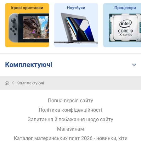
P
C
I
e
(
ш
т
.
)
Комплектуючі
с
л
о
Комплектуючі
т
і
Повна версія сайту
в
P
Політика конфіденційності
C
Запитання й побажання щодо сайту
I
e
Магазинам
1
Каталог материнських плат 2026 - новинки, хіти
x