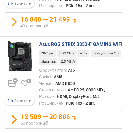
Запитати
с
Розширення:
PCIe 16x - 2 шт.
т
о
16 040 — 21 499
грн.
т
49 пропозицій
а
(
М
Asus ROG STRIX B850-F GAMING WIFI
Г
2025 рік
ROG Strix
Wi-Fi
охолодження M.2
ц
)
підсвітка
2.5 Гбіт/с
Форм-фактор:
ATX
м
Socket:
AM5
а
Чипсет:
AMD B850
к
Слоти пам'яті:
4 х DDR5, 8000 МГц
с
Роз'єми:
HDMI, DisplayPort, M.2
и
Запитати
Розширення:
PCIe 16x - 2 шт.
м
а
12 509 — 20 806
л
грн.
ь
50 пропозицій
н