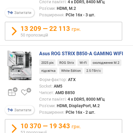
и
Слоти пам'яті:
4 х DDR5, 8400 МГц
с
Роз'єми:
HDMI, M.2
о
Запитати
Розширення:
PCIe 16x - 3 шт.
т
а
13 209 — 22 113
грн.
50 пропозицій
ш
и
р
Asus ROG STRIX B850-A GAMING WIFI
и
н
2025 рік
ROG Strix
Wi-Fi
охолодження M.2
а
підсвітка
White Edition
2.5 Гбіт/с
Форм-фактор:
ATX
D
Socket:
AM5
D
R
Чипсет:
AMD B850
4
Слоти пам'яті:
4 х DDR5, 8000 МГц
(
Роз'єми:
HDMI, DisplayPort, M.2
Запитати
с
Розширення:
PCIe 16x - 2 шт.
л
о
10 370 — 19 343
грн.
т
53 пропозиції