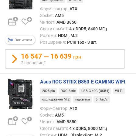
)
Форм-фактор:
ATX
м
Socket:
AM5
а
Чипсет:
AMD B850
к
Слоти пам'яті:
4 х DDR5, 8400 МГц
с
Роз'єми:
HDMI, M.2
и
Запитати
Розширення:
PCIe 16x - 3 шт.
м
а
16 547 — 16 639
грн.
л
2 пропозиції
ь
н
а
Asus ROG STRIX B850-E GAMING WIFI
т
а
2025 рік
ROG Strix
USB-C 40G (USB4)
Wi-Fi
к
охолодження M.2
підсвітка
5 Гбіт/с
т
Форм-фактор:
ATX
о
Socket:
AM5
в
а
Чипсет:
AMD B850
ч
Слоти пам'яті:
4 х DDR5, 8000 МГц
а
Роз'єми:
HDMI, DisplayPort, M.2