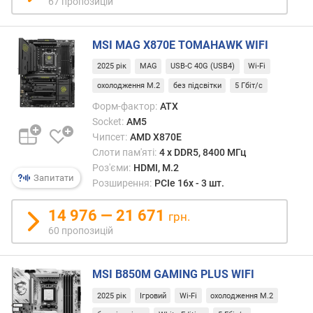
67 пропозицій
т
ю
п
MSI MAG X870E TOMAHAWK WIFI
р
2025 рік
MAG
USB-C 40G (USB4)
Wi-Fi
о
п
охолодження M.2
без підсвітки
5 Гбіт/с
о
Форм-фактор:
ATX
з
Socket:
AM5
и
Чипсет:
AMD X870E
ц
Слоти пам'яті:
4 х DDR5, 8400 МГц
і
Роз'єми:
HDMI, M.2
й
Запитати
Розширення:
PCIe 16x - 3 шт.
14 976 — 21 671
грн.
ф
а
60 пропозицій
з
ж
MSI B850M GAMING PLUS WIFI
и
в
2025 рік
Ігровий
Wi-Fi
охолодження M.2
л