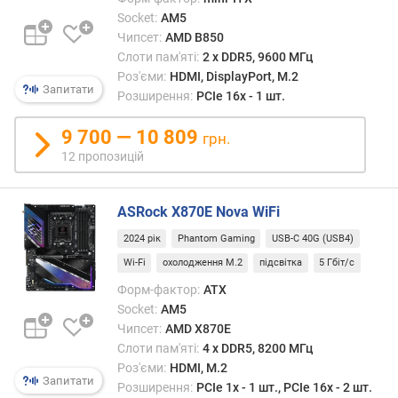
T
Socket:
AM5
A
Чипсет:
AMD B850
3
(
Слоти пам'яті:
2 х DDR5, 9600 МГц
6
Роз'єми:
HDMI, DisplayPort, M.2
Запитати
Г
Розширення:
PCIe 16x - 1 шт.
б
і
9 700 — 10 809
грн.
т
12 пропозицій
/
с
)
ASRock X870E Nova WiFi
(
2024 рік
Phantom Gaming
USB-C 40G (USB4)
ш
т
Wi-Fi
охолодження M.2
підсвітка
5 Гбіт/с
.
Форм-фактор:
ATX
)
Socket:
AM5
Чипсет:
AMD X870E
M
Слоти пам'яті:
4 х DDR5, 8200 МГц
S
Роз'єми:
HDMI, M.2
A
Запитати
Розширення:
PCIe 1x - 1 шт., PCIe 16x - 2 шт.
T