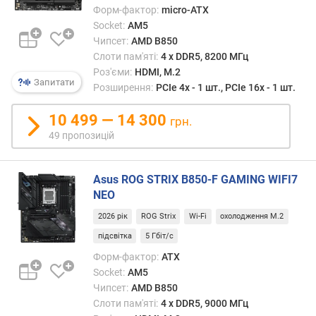
Форм-фактор:
micro-ATX
.
Socket:
AM5
2
Чипсет:
AMD B850
р
Слоти пам'яті:
4 х DDR5, 8200 МГц
о
з
Роз'єми:
HDMI, M.2
Запитати
'
Розширення:
PCIe 4x - 1 шт., PCIe 16x - 1 шт.
є
м
10 499 — 14 300
грн.
(
49 пропозицій
ш
т
.
Asus ROG STRIX B850-F GAMING WIFI7
)
NEO
2026 рік
ROG Strix
Wi-Fi
охолодження M.2
р
о
підсвітка
5 Гбіт/с
з
Форм-фактор:
ATX
'
Socket:
AM5
є
Чипсет:
AMD B850
м
Слоти пам'яті:
4 х DDR5, 9000 МГц
e