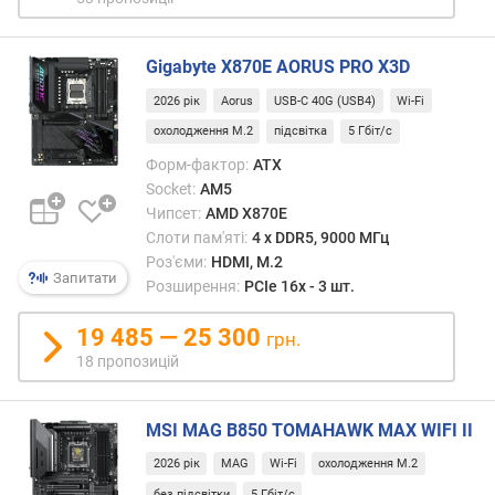
и
(
і
Gigabyte X870E AORUS PRO X3D
в
2026 рік
Aorus
USB-C 40G (USB4)
Wi-Fi
)
)
охолодження M.2
підсвітка
5 Гбіт/с
Форм-фактор:
ATX
D
Socket:
AM5
D
Чипсет:
AMD X870E
R
Слоти пам'яті:
4 х DDR5, 9000 МГц
5
Роз'єми:
HDMI, M.2
(
Запитати
Розширення:
PCIe 16x - 3 шт.
с
л
19 485 — 25 300
о
грн.
т
18 пропозицій
и
(
MSI MAG B850 TOMAHAWK MAX WIFI II
і
в
2026 рік
MAG
Wi-Fi
охолодження M.2
)
без підсвітки
5 Гбіт/с