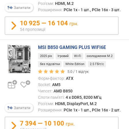
т
Роз'єми:
HDMI, M.2
о
Запитати
Розширення:
PCIe 1x - 1 шт., PCIe 16x - 3 шт.
ю
д
10 925 — 16 104
грн.
о
54 пропозиції
д
а
в
MSI B850 GAMING PLUS WIFI6E
а
н
2025 рік
Ігровий
Wi-Fi
охолодження M.2
н
без підсвітки
White Edition
2.5 Гбіт/с
я
5.0 /
1
відгук
Форм-фактор:
ATX
з
Socket:
AM5
а
Чипсет:
AMD B850
к
і
Слоти пам'яті:
4 х DDR5, 8200 МГц
л
Роз'єми:
HDMI, DisplayPort, M.2
Запитати
ь
Розширення:
PCIe 1x - 1 шт., PCIe 16x - 2 шт.
к
і
7 394 — 10 100
грн.
с