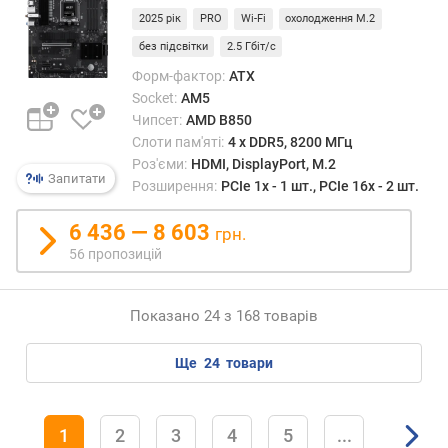
к
2025 рік
PRO
Wi-Fi
охолодження M.2
о
без підсвітки
2.5 Гбіт/с
п
Форм-фактор:
ATX
и
ч
Socket:
AM5
у
Чипсет:
AMD B850
в
Слоти пам'яті:
4 х DDR5, 8200 МГц
а
Роз'єми:
HDMI, DisplayPort, M.2
Запитати
ч
Розширення:
PCIe 1x - 1 шт., PCIe 16x - 2 шт.
а
(
6 436 — 8 603
грн.
Г
56 пропозицій
Б
)
Показано 24 з 168 товарів
с
л
ще
24
товари
о
т
і
в
1
2
3
4
5
...