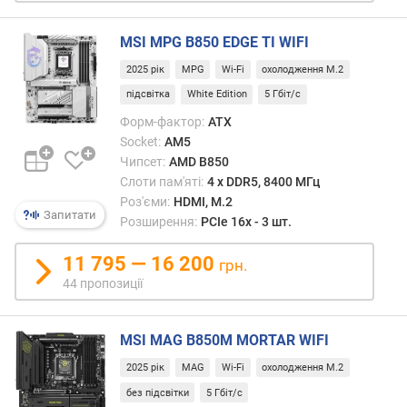
в
MSI MPG B850 EDGE TI WIFI
е
р
2025 рік
MPG
Wi-Fi
охолодження M.2
с
підсвітка
White Edition
5 Гбіт/с
і
я
Форм-фактор:
ATX
і
Socket:
AM5
н
Чипсет:
AMD B850
т
Слоти пам'яті:
4 х DDR5, 8400 МГц
е
Роз'єми:
HDMI, M.2
р
Запитати
Розширення:
PCIe 16x - 3 шт.
ф
е
11 795 — 16 200
грн.
й
44 пропозиції
с
у
M
MSI MAG B850M MORTAR WIFI
.
2
2025 рік
MAG
Wi-Fi
охолодження M.2
без підсвітки
5 Гбіт/с
U