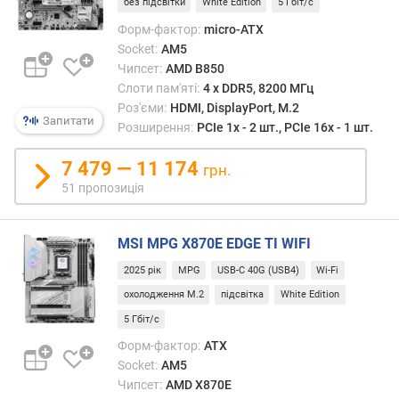
без підсвітки
White Edition
5 Гбіт/с
е
н
Форм-фактор:
micro-ATX
н
Socket:
AM5
я
Чипсет:
AMD B850
Слоти пам'яті:
4 х DDR5, 8200 МГц
д
Роз'єми:
HDMI, DisplayPort, M.2
р
Запитати
Розширення:
PCIe 1x - 2 шт., PCIe 16x - 1 шт.
у
к
7 479 — 11 174
грн.
о
51 пропозиція
в
а
н
MSI MPG X870E EDGE TI WIFI
а
п
2025 рік
MPG
USB-C 40G (USB4)
Wi-Fi
л
охолодження M.2
підсвітка
White Edition
а
5 Гбіт/с
т
а
Форм-фактор:
ATX
Socket:
AM5
в
Чипсет:
AMD X870E