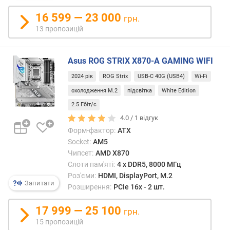
A
16 599 — 23 000
грн.
(
ш
13 пропозицій
т
.
Asus ROG STRIX X870-A GAMING WIFI
)
2024 рік
ROG Strix
USB-C 40G (USB4)
Wi-Fi
M
охолодження M.2
підсвітка
White Edition
.
2
2.5 Гбіт/с
р
4.0 /
1
відгук
о
Форм-фактор:
ATX
з
Socket:
AM5
'
Чипсет:
AMD X870
є
Слоти пам'яті:
4 х DDR5, 8000 МГц
м
Роз'єми:
HDMI, DisplayPort, M.2
(
Запитати
Розширення:
PCIe 16x - 2 шт.
ш
т
17 999 — 25 100
грн.
.
15 пропозицій
)