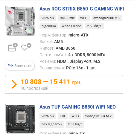
и
Asus ROG STRIX B850-G GAMING WIFI
й
о
2025 рік
ROG Strix
Wi-Fi
охолодження M.2
б
підсвітка
White Edition
2.5 Гбіт/с
'
є
Форм-фактор:
micro-ATX
м
Socket:
AM5
п
Чипсет:
AMD B850
а
Слоти пам'яті:
4 х DDR5, 8000 МГц
м
Роз'єми:
HDMI, DisplayPort, M.2
'
Запитати
Розширення:
PCIe 16x - 1 шт.
я
т
10 808 — 15 411
грн.
і
40 пропозицій
(
Г
Б
Asus TUF GAMING B850I WIFI NEO
)
2026 рік
TUF
Wi-Fi
охолодження M.2
S
без підсвітки
2.5 Гбіт/с
A
Форм-фактор:
mini-ITX