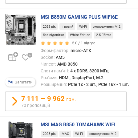
о
в
р
BIOS
о
MSI B850M GAMING PLUS WIFI6E
і
г
скину
и
2025 рік
Ігровий
Wi-Fi
охолодження M.2
нала
х
без підсвітки
White Edition
2.5 Гбіт/с
через
нього
5.0 /
1
відгук
в
не
Форм-фактор:
micro-ATX
і
вдаєт
Socket:
AM5
д
Чипсет:
AMD B850
д
Зазна
о
Слоти пам'яті:
4 х DDR5, 8200 МГц
що
р
Роз'єми:
HDMI, DisplayPort, M.2
пере
Запитати
о
Розширення:
PCIe 1x - 2 шт., PCIe 16x - 1 шт.
Clear
г
CMO
и
7 111 — 9 962
грн.
нерід
х
70 пропозицій
позна
д
інши
о
схож
д
MSI MAG B850 TOMAHAWK WIFI
абрев
е
clr
2025 рік
MAG
Wi-Fi
охолодження M.2
ш