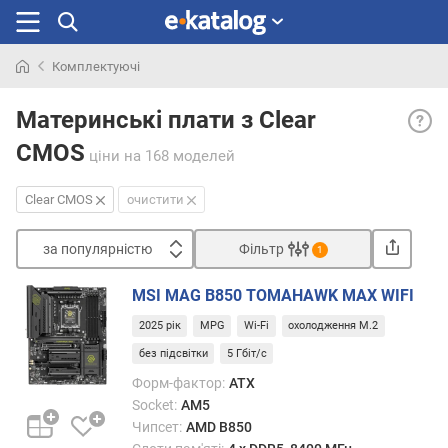
Комплектуючі
Шукали
Clear
раніше
Материнські плати з Clear
CMO
CMOS
— пе
ціни
на 168 моделей
на
матер
Clear CMOS
очистити
платі
для
за популярністю
Фільтр
1
скид
Сортувати
пам'я
MSI MAG B850 TOMAHAWK MAX WIFI
BIOS
з
до
2025 рік
MPG
Wi-Fi
охолодження M.2
а
завод
п
без підсвітки
5 Гбіт/с
налаш
о
Форм-фактор:
ATX
Її
п
Socket:
AM5
наявн
у
стане
Чипсет:
AMD B850
л