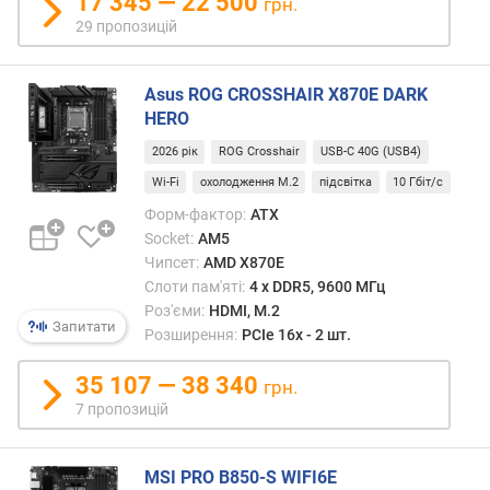
17 345 — 22 500
т
грн.
)
29 пропозицій
о
б
Asus ROG CROSSHAIR X870E DARK
'
HERO
є
2026 рік
ROG Crosshair
USB-C 40G (USB4)
м
Wi-Fi
охолодження M.2
підсвітка
10 Гбіт/с
к
о
Форм-фактор:
ATX
м
Socket:
AM5
п
Чипсет:
AMD X870E
л
Слоти пам'яті:
4 х DDR5, 9600 МГц
е
Роз'єми:
HDMI, M.2
к
Запитати
Розширення:
PCIe 16x - 2 шт.
т
н
35 107 — 38 340
грн.
о
7 пропозицій
г
о
н
MSI PRO B850-S WIFI6E
а