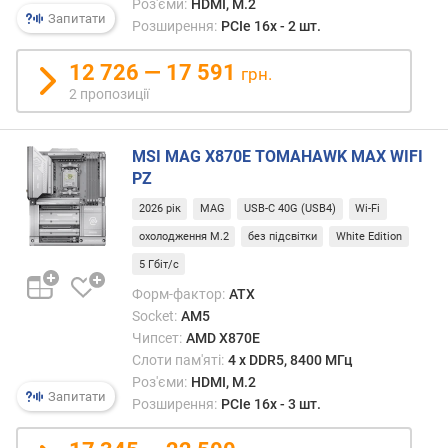
Роз'єми:
HDMI, M.2
S
Запитати
Розширення:
PCIe 16x - 2 шт.
A
T
12 726 — 17 591
A
грн.
(
2 пропозиції
ш
т
MSI MAG X870E TOMAHAWK MAX WIFI
.
)
PZ
2026 рік
MAG
USB-C 40G (USB4)
Wi-Fi
S
охолодження M.2
без підсвітки
White Edition
A
S
5 Гбіт/с
р
Форм-фактор:
ATX
о
Socket:
AM5
з
Чипсет:
AMD X870E
'
Слоти пам'яті:
4 х DDR5, 8400 МГц
є
Роз'єми:
HDMI, M.2
м
Запитати
Розширення:
PCIe 16x - 3 шт.
(
ш