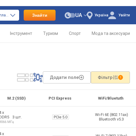
UA
Знайти
тільки материнські плати
Україна
Увійти
Інструмент
Туризм
Спорт
Мода та аксесуари
Додати поле
Фільтр
1
Слоти пам'яті
M.2 (SSD)
PCI Express
WiFi/Bluetuth
4 х
Wi-Fi 6E (802.11ax)
3 шт.
PCIe 5.0
DDR5
Bluetooth v5.3
9066 МГц
4 х
Wi-Fi 7 (802.11be)