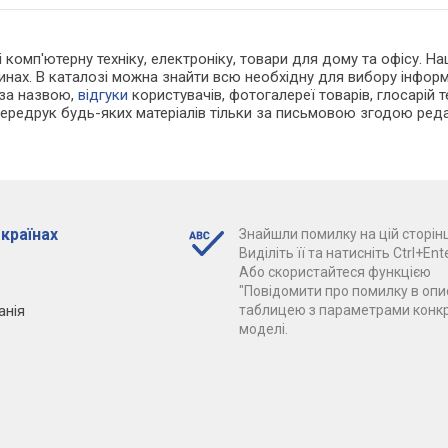
 і комп'ютерну техніку, електроніку, товари для дому та офісу. 
инах. В каталозі можна знайти всю необхідну для вибору інфо
 за назвою,
відгуки
користувачів, фотогалереї товарів, глосарій те
Передрук будь-яких матеріалів тільки за письмовою згодою реда
 країнах
Знайшли помилку на цій сторінц
Виділіть її та натисніть Ctrl+Ente
Або скористайтеся функцією
"Повідомити про помилку в опис
анія
таблицею з параметрами конк
моделі.