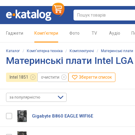
Гаджети
Комп'ютери
Фото
TV
Аудіо
П
Каталог
/
Комп'ютерна техніка
/
Комплектуючі
/
Материнські плати
Материнські плати Intel LGA
Intel 1851
очистити
Зберегти список
за популярністю
Gigabyte B860 EAGLE WIFI6E