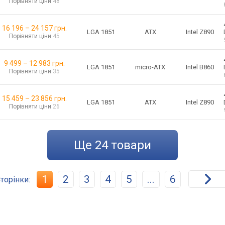
Порівняти ціни
48
16 196
–
24 157
грн.
ATX
LGA 1851
Intel Z890
Порівняти ціни
45
9 499
–
12 983
грн.
micro-ATX
LGA 1851
Intel B860
Порівняти ціни
35
15 459
–
23 856
грн.
ATX
LGA 1851
Intel Z890
Порівняти ціни
26
ще
24
товари
1
2
3
4
5
...
6
торінки: