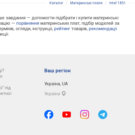
Каталог
/
Материнські плати
/
Intel 1851
Наше завдання — допомогти підібрати і купити материнські
рмацію —
порівняння
материнських плат, підбір моделей за
рмінів, огляди, інструкції,
рейтинг
товарів,
рекомендації
кції.
Ваш регіон
і?
r.
Україна
,
UA
і" під
ретної
Україна