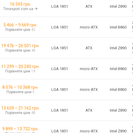
16 593 грн.
ATX
LGA 1851
Intel Z890
Timesport.com.ua
5 466
–
9 669
грн.
micro-ATX
LGA 1851
Intel B860
Порівняти ціни
42
19 476
–
26 501
грн.
ATX
LGA 1851
Intel Z890
Порівняти ціни
48
11 299
–
20 240
грн.
micro-ATX
LGA 1851
Intel B860
Порівняти ціни
19
8 076
–
10 368
грн.
micro-ATX
LGA 1851
Intel B860
Порівняти ціни
5
13 659
–
21 162
грн.
ATX
LGA 1851
Intel Z890
Порівняти ціни
48
9 899
–
13 732
грн.
micro-ATX
LGA 1851
Intel Z890