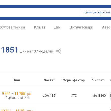
обутова техніка
Клімат
Дім
Дитячі товари
Авто
 1851
ціни
на 137 моделей
Ціни
Socket
Форм-фактор
Чипсет
9 441
–
11 755
грн.
ATX
LGA 1851
Intel B860
Порівняти ціни
4