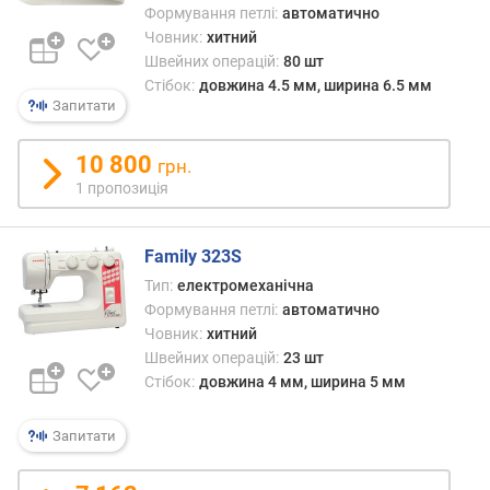
Формування петлі:
автоматично
т
Човник:
хитний
ю
Швейних операцій:
80 шт
п
Стібок:
довжина 4.5 мм, ширина 6.5 мм
р
Запитати
о
п
о
10 800
грн.
з
1 пропозиція
и
ц
і
Family 323S
й
Тип:
електромеханічна
Формування петлі:
автоматично
Човник:
хитний
к
Швейних операцій:
23 шт
і
Стібок:
довжина 4 мм, ширина 5 мм
л
ь
к
Запитати
і
с