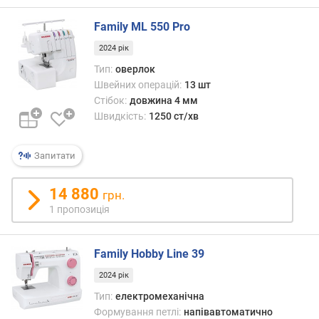
о
р
Family ML 550 Pro
о
г
2024 рік
и
Тип:
оверлок
х
Швейних операцій:
13 шт
Стібок:
довжина 4 мм
в
Швидкість:
1250 ст/хв
і
д
д
Запитати
о
р
14 880
о
грн.
г
1 пропозиція
и
х
Family Hobby Line 39
д
о
2024 рік
д
Тип:
електромеханічна
е
Формування петлі:
напівавтоматично
ш