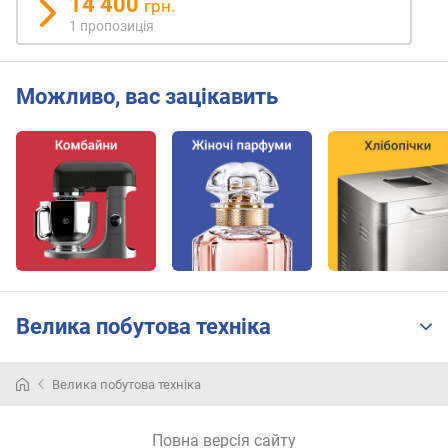
14 400
грн.
н
1 пропозиція
а
д
о
Можливо, вас зацікавить
в
ж
и
н
а
с
т
і
б
к
а
Велика побутова техніка
(
м
м
Велика побутова техніка
)
м
Повна версія сайту