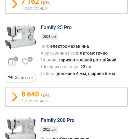
7 162
грн.
т
1 пропозиція
ь
с
т
Family 25 Pro
р
о
2023 рік
ч
Тип:
електромеханічна
о
Формування петлі:
автоматично
к
Човник:
горизонтальний ротаційний
(
Швейних операцій:
23 шт
ш
Стібок:
довжина 4 мм, ширина 6 мм
т
Запитати
)
8 640
к
грн.
і
1 пропозиція
л
ь
к
Family 200 Pro
і
2023 рік
с
Тип:
комп'ютеризована