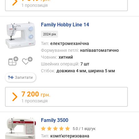
т
1 пропозиція
о
ю
д
Family Hobby Line 14
о
д
2024 рік
а
Тип:
електромеханічна
в
Формування петлі:
напівавтоматично
а
Човник:
хитний
н
Швейних операцій:
7 шт
н
Стібок:
довжина 4 мм, ширина 5 мм
я
Запитати
з
а
7 200
грн.
к
1 пропозиція
і
л
ь
Family 3500
к
5.0 /
1
відгук
і
Тип:
комп'ютеризована
с