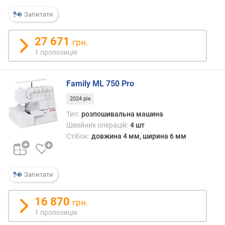
я
р
Запитати
н
і
27 671
грн.
с
1 пропозиція
т
ю
Family ML 750 Pro
в
і
2024 рік
д
Тип:
розпошивальна машина
д
Швейних операцій:
4 шт
е
Стібок:
довжина 4 мм, ширина 6 мм
ш
е
в
и
Запитати
х
д
16 870
грн.
о
1 пропозиція
д