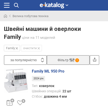
Велика побутова техніка
Шукали
раніше
Швейні машини й оверлоки
Family
ціни
на 11 моделей
Family
очистити
за популярністю
Фільтр
1
Сортувати
Family ML 950 Pro
з
2024 рік
а
п
Тип:
коверлок
о
Швейних операцій:
22 шт
п
Стібок:
довжина 4 мм
у
л