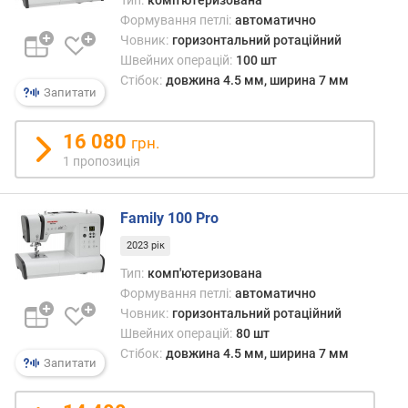
т
ь
Формування петлі:
автоматично
п
Човник:
горизонтальний ротаційний
е
Швейних операцій:
100 шт
т
Стібок:
довжина 4.5 мм, ширина 7 мм
Запитати
е
л
ь
16 080
грн.
(
1 пропозиція
ш
т
)
Family 100 Pro
2023 рік
м
а
Тип:
комп'ютеризована
к
Формування петлі:
автоматично
с
Човник:
горизонтальний ротаційний
и
Швейних операцій:
80 шт
м
Стібок:
довжина 4.5 мм, ширина 7 мм
а
Запитати
л
ь