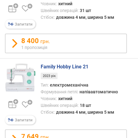
е
Човник:
хитний
в
Швейних операцій:
31 шт
и
Стібок:
довжина 4 мм, ширина 5 мм
х
Запитати
з
8 400
грн.
а
1 пропозиція
в
і
д
Family Hobby Line 21
г
у
2023 рік
к
Тип:
електромеханічна
а
Формування петлі:
напівавтоматично
м
Човник:
хитний
и
Швейних операцій:
18 шт
Стібок:
довжина 4 мм, ширина 5 мм
з
а
Запитати
д
а
7 649
грн.