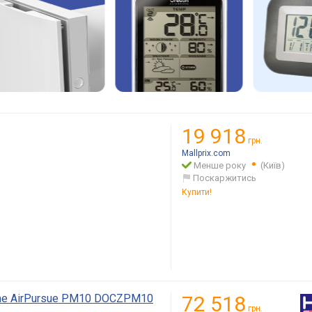
19 918
грн.
Mallprix.com
Менше року
(Київ)
Поскаржитись
Купити!
me AirPursue PM10 DOCZPM10
72 518
грн.