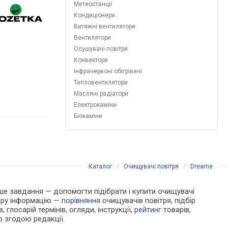
Метеостанції
Кондиціонери
Витяжні вентилятори
Вентилятори
Осушувачі повітря
Конвектори
Інфрачервоні обігрівачі
Тепловентилятори
Масляні радіатори
Електрокаміни
Біокаміни
Каталог
/
Очищувачі повітря
/
Dreame
Наше завдання — допомогти підібрати і купити очищувачі
бору інформацію —
порівняння
очищувачів повітря, підбір
 глосарій термінів, огляди, інструкції,
рейтинг
товарів,
ю згодою редакції.