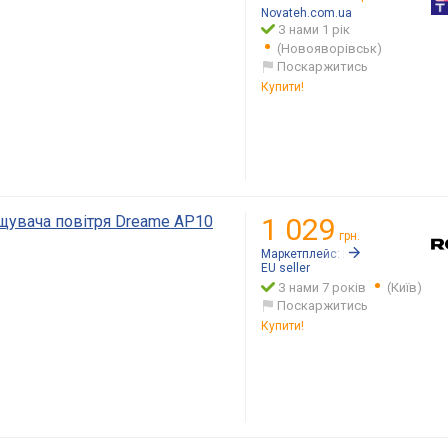
Novateh.com.ua
З нами 1 рік
(Новояворівськ)
Поскаржитись
Купити!
щувача повітря Dreame AP10
1 029
грн.
Маркетплейс:
Rozetka.ua
EU seller
З нами 7 років
(Київ)
Поскаржитись
Купити!