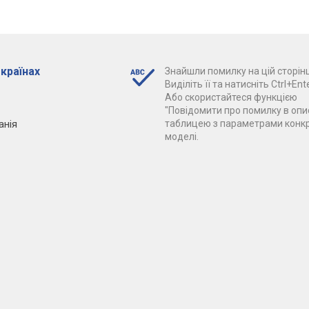
 країнах
Знайшли помилку на цій сторінц
Виділіть її та натисніть Ctrl+Ente
Або скористайтеся функцією
"Повідомити про помилку в опис
анія
таблицею з параметрами конк
моделі.