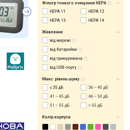
Фільтр тонкого очищення HEPA
HEPA 11
HEPA 12
HEPA 13
HEPA 14
Живлення
від мережі
від батарейки
від прикурювача
від USB-порту
Макс. рівень шуму
≤ 35 дБ
36 – 40 дБ
41 – 45 дБ
46 – 50 дБ
51 – 55 дБ
> 55 дБ
Колір корпуса