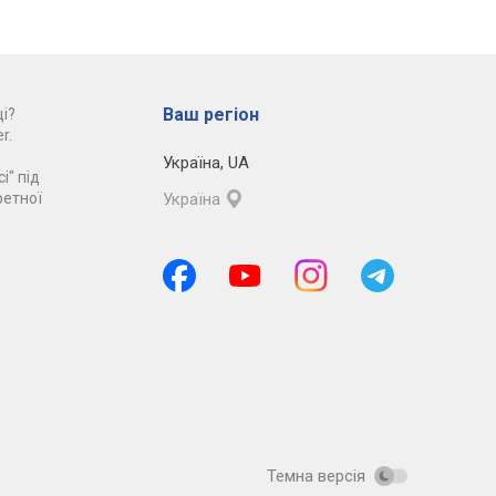
Ваш регіон
і?
r.
Україна
,
UA
і" під
ретної
Україна
Темна версія