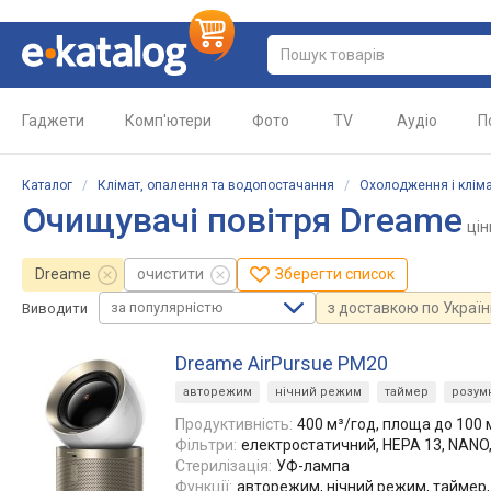
Гаджети
Комп'ютери
Фото
TV
Аудіо
П
Каталог
/
Клімат, опалення та водопостачання
/
Охолодження і клім
Очищувачі повітря Dreame
цін
Dreame
очистити
Зберегти список
за популярністю
з доставкою по Україн
Виводити
Dreame AirPursue PM20
авторежим
нічний режим
таймер
розум
Продуктивність:
400 м³/год, площа до 100 
Фільтри:
електростатичний, HEPA 13, NANO,
Стерилізація:
УФ-лампа
Функції:
авторежим, нічний режим, таймер, 