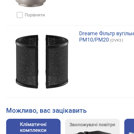
порівняти
Dreame Фільтр вугіль
PM10/PM20
(DVK3)
Можливо, вас зацікавить