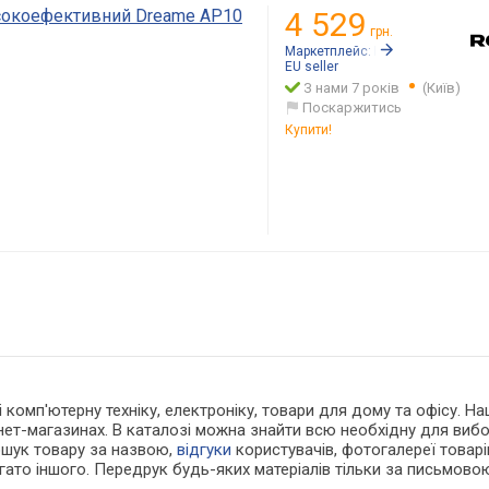
сокоефективний Dreame AP10
4 529
грн.
Маркетплейс:
Rozetka.ua
EU seller
З нами 7 років
(Київ)
Поскаржитись
Купити!
 і комп'ютерну техніку, електроніку, товари для дому та офісу. 
нет-магазинах. В каталозі можна знайти всю необхідну для ви
ошук товару за назвою,
відгуки
користувачів, фотогалереї товарів,
агато іншого. Передрук будь-яких матеріалів тільки за письмово