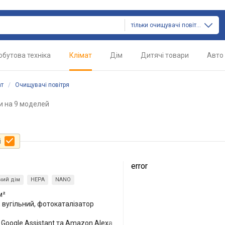
тільки очищувачі повітря
обутова техніка
Клімат
Дім
Дитячі товари
Авто
ат
/
Очищувачі повітря
и
на 9 моделей
і
error
ний дім
HEPA
NANO
м²
 вугільний, фотокаталізатор
Google Assistant та Amazon Alexa