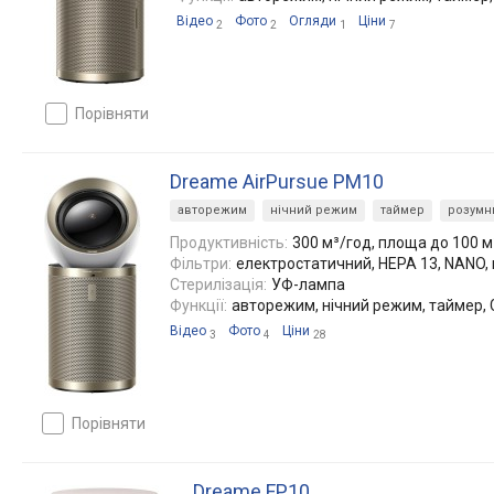
Відео
Фото
Огляди
Ціни
2
2
1
7
порівняти
Dreame AirPursue PM10
авторежим
нічний режим
таймер
розумн
Продуктивність:
300 м³/год, площа до 100 м
Фільтри:
електростатичний, HEPA 13, NANO, 
Стерилізація:
УФ-лампа
Функції:
авторежим, нічний режим, таймер, 
Відео
Фото
Ціни
3
4
28
порівняти
Dreame FP10