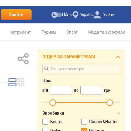
UA
Знайти
Україна
Увійти
Інструмент
Туризм
Спорт
Мода та аксесуари
ПІДБІР ЗА ПАРАМЕТРАМИ
Ціна
від
до
грн.
Виробники
Beurer
Cooper&Hunter
Daikin
Dreame