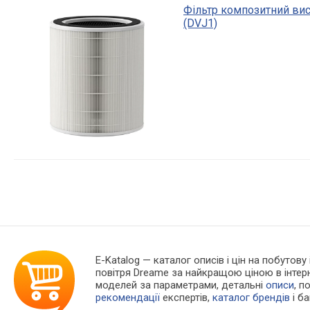
Фільтр композитний ви
(DVJ1)
E-Katalog
— каталог описів і цін на побутову
повітря Dreame за найкращою ціною в інтер
моделей за параметрами, детальні
описи
, п
рекомендації
експертів,
каталог брендів
і б