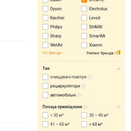
Dyson
Electrolux
Karcher
Levoit
Philips
SHARK
Sharp
SmartMi
WetAir
Xiaomi
Усі бренди
Рейтинг брендів
Тип
очищувачі повітря
рециркулятори
автомобільні
Площа приміщення
< 30 м²
30 – 40 м²
41 – 60 м²
> 60 м²