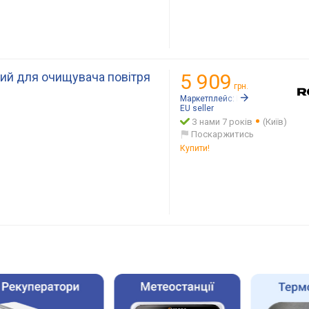
ний для очищувача повітря
5 909
грн.
Маркетплейс:
Rozetka.ua
EU seller
З нами 7 років
(Київ)
Поскаржитись
Купити!