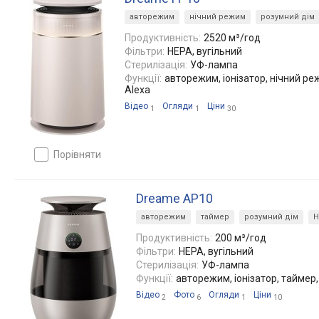
авторежим
нічний режим
розумний дім
Продуктивність:
2520 м³/год
Фільтри:
HEPA, вугільний
Стерилізація:
УФ-лампа
Функції:
авторежим, іонізатор, нічний ре
Alexa
Відео
Огляди
Ціни
1
1
30
порівняти
Dreame AP10
авторежим
таймер
розумний дім
H
Продуктивність:
200 м³/год
Фільтри:
HEPA, вугільний
Стерилізація:
УФ-лампа
Функції:
авторежим, іонізатор, таймер,
Відео
Фото
Огляди
Ціни
2
6
1
10