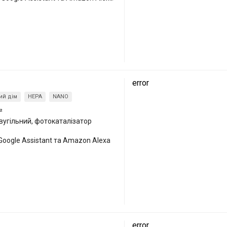
error
ий дім
HEPA
NANO
²
вугільний, фотокаталізатор
Google Assistant та Amazon Alexa
error