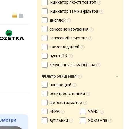
індикатор якості повітря
індикатор заміни фільтра
дисплей
сенсорне керування
голосовий асистент
захист від дітей
пульт ДК
керування зі смартфона
Фільтр очищення
попередній
електростатичний
фотокаталізатор
HEPA
NANO
вугільний
УФ-лампа