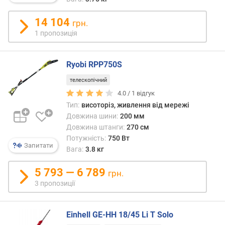
ю
п
14 104
грн.
р
1 пропозиція
о
п
о
Ryobi RPP750S
з
и
телескопічний
ц
4.0 /
1
відгук
і
Тип:
висоторіз, живлення від мережі
й
Довжина шини:
200 мм
Довжина штанги:
270 см
Потужність:
750 Вт
п
Запитати
о
Вага:
3.8 кг
т
у
5 793 — 6 789
грн.
ж
3 пропозиції
н
і
с
Einhell GE-HH 18/45 Li T Solo
т