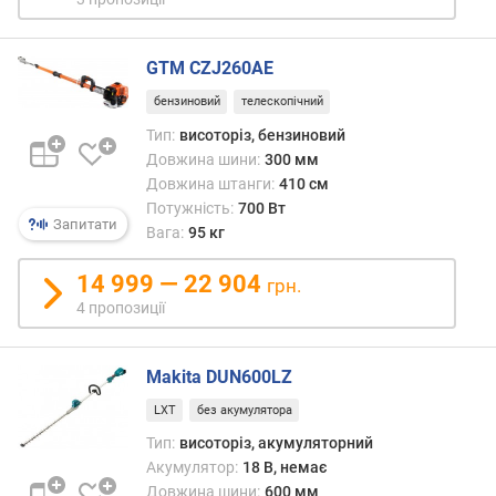
м
н
і
GTM CZJ260AE
с
т
бензиновий
телескопічний
ь
Тип:
висоторіз, бензиновий
а
Довжина шини:
300 мм
к
Довжина штанги:
410 см
у
Потужність:
700 Вт
м
Запитати
Вага:
95 кг
у
л
14 999 — 22 904
грн.
я
4 пропозиції
т
о
р
Makita DUN600LZ
а
(
LXT
без акумулятора
А
Тип:
висоторіз, акумуляторний
г
Акумулятор:
18 В, немає
о
Довжина шини:
600 мм
д