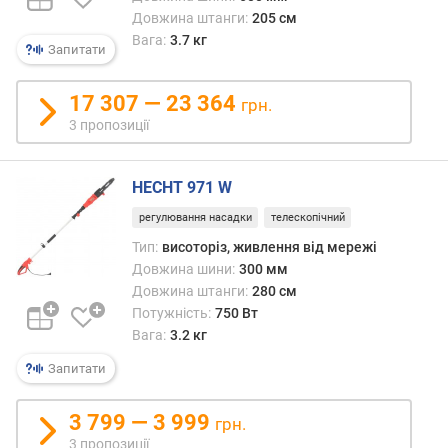
Довжина штанги:
205 см
)
Вага:
3.7 кг
Запитати
ч
а
17 307 — 23 364
с
грн.
р
3 пропозиції
о
б
HECHT 971 W
о
т
регулювання насадки
телескопічний
и
Тип:
висоторіз, живлення від мережі
(
Довжина шини:
300 мм
х
в
Довжина штанги:
280 см
)
Потужність:
750 Вт
Вага:
3.2 кг
ч
Запитати
а
с
з
3 799 — 3 999
грн.
а
3 пропозиції