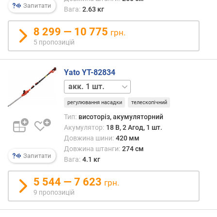
/
Запитати
Вага:
2.63 кг
с
)
8 299 — 10 775
грн.
5 пропозицій
ч
а
с
Yato YT-82834
т
акк.
о
відсутній
т
регулювання насадки
телескопічний
а
х
Тип:
висоторіз, акумуляторний
о
Акумулятор:
18 В, 2 Агод, 1 шт.
д
Довжина шини:
420 мм
у
Довжина штанги:
274 см
Запитати
(
Вага:
4.1 кг
о
б
5 544 — 7 623
грн.
/
9 пропозицій
х
в