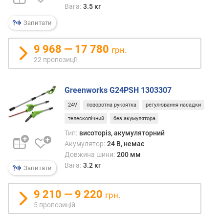
)
Вага:
3.5 кг
Запитати
р
і
в
9 968 — 17 780
грн.
е
22 пропозиції
н
ь
ш
Greenworks G24PSH 1303307
у
24V
поворотна рукоятка
регулювання насадки
м
у
телескопічний
без акумулятора
(
Тип:
висоторіз, акумуляторний
д
Акумулятор:
24 В, немає
Б
Довжина шини:
200 мм
)
Вага:
3.2 кг
Запитати
в
а
9 210 — 9 220
грн.
г
5 пропозицій
а