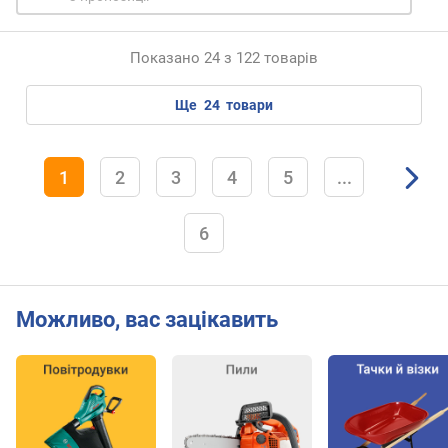
р
я
д
Показано 24 з 122 товарів
к
и
ще
24
товари
(
г
о
1
2
3
4
5
...
д
)
6
д
о
в
ж
Можливо, вас зацікавить
и
н
а
к
а
б