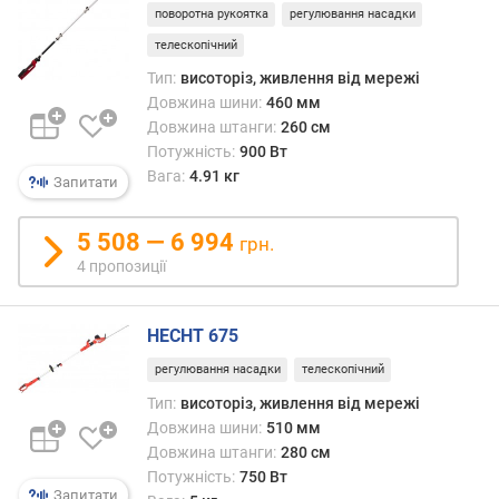
о
завд
поворотна рукоятка
регулювання насадки
г
прям
телескопічний
и
з
Тип:
висоторіз, живлення від мережі
х
землі
Довжина шини:
460 мм
без
в
Довжина штанги:
260 см
сході
і
Потужність:
900 Вт
і
д
Вага:
4.91 кг
інших
Запитати
д
дода
о
прист
5 508 — 6 994
р
грн.
Зазв
о
4 пропозиції
комп
г
пиль
и
поло
HECHT 675
х
іноді
д
—
регулювання насадки
телескопічний
о
кущо
Тип:
висоторіз, живлення від мережі
д
насад
Довжина шини:
510 мм
е
Довжина штанги:
280 см
ш
е
Потужність:
750 Вт
Запитати