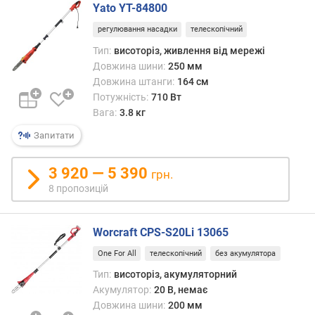
)
Yato YT-84800
о
регулювання насадки
телескопічний
б
Тип:
висоторіз, живлення від мережі
'
Довжина шини:
250 мм
є
Довжина штанги:
164 см
м
Потужність:
710 Вт
д
Вага:
3.8 кг
в
и
Запитати
г
у
3 920 — 5 390
грн.
н
8 пропозицій
а
(
с
Worcraft CPS-S20Li 13065
м
³
One For All
телескопічний
без акумулятора
)
Тип:
висоторіз, акумуляторний
Акумулятор:
20 В, немає
о
Довжина шини:
200 мм
б