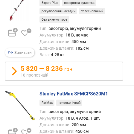
Expert Plus
поворотна рукоятка
ь
(
регулювання насадки
телескопічний
В
без акумулятора
т
Тип:
висоторіз, акумуляторний
)
Акумулятор:
18 В, немає
Довжина шини:
450 мм
п
Довжина штанги:
182 см
о
Запитати
Вага:
4.28 кг
т
у
5 820 — 8 236
ж
грн.
н
18 пропозицій
і
с
т
Stanley FatMax SFMCPS620M1
ь
FatMax
телескопічний
(
к
Тип:
висоторіз, акумуляторний
.
Акумулятор:
18 В, 4 Агод, 1 шт.
с
Довжина шини:
200 мм
.
Довжина штанги:
450 см