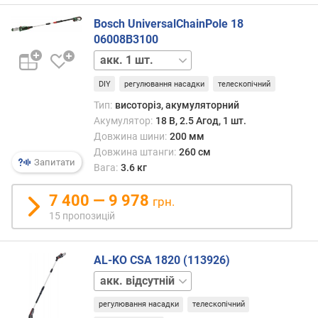
(
к
Bosch UniversalChainPole 18
г
06008B3100
)
акк.
відсутній
д
DIY
регулювання насадки
телескопічний
о
в
Тип:
висоторіз, акумуляторний
ж
Акумулятор:
18 В, 2.5 Агод, 1 шт.
и
Довжина шини:
200 мм
н
Довжина штанги:
260 см
Запитати
а
Вага:
3.6 кг
ш
и
7 400 — 9 978
грн.
н
15 пропозицій
и
(
м
AL-KO CSA 1820 (113926)
м
акк.
)
1
регулювання насадки
телескопічний
шт.
д