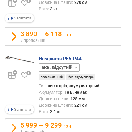
Довжина штанги:
270 см
'
Вага:
3 кг
є
м
Запитати
п
а
3 890 — 6 118
грн.
л
7 пропозицій
и
в
н
Husqvarna PE5-P4A
о
акк.
г
1
о
телескопічний
без акумулятора
шт.
б
а
Тип:
висоторіз, акумуляторний
к
Акумулятор:
18 В, немає
а
Довжина шини:
125 мм
(
Довжина штанги:
221 см
л
Запитати
Вага:
3.1 кг
)
5 999 — 9 299
грн.
є
3 пропозиції