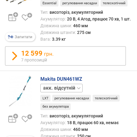
Essential
регулювання насадки
телескопічний
"
)
Тип:
висоторіз, акумуляторний
Акумулятор:
20 В, 4 Агод, працює 70 хв, 1 шт.
ш
Довжина шини:
460 мм
в
Довжина штанги:
275 см
и
Запитати
Вага:
3.39 кг
д
к
12 599
грн.
і
7 пропозицій
с
т
ь
Makita DUN461WZ
л
акк.
а
1
н
LXT
регулювання насадки
телескопічний
шт.
ц
без акумулятора
ю
г
Тип:
висоторіз, акумуляторний
а
Акумулятор:
18 В, працює 60 хв, немає
(
Довжина шини:
460 мм
м
Довжина штанги:
250 см