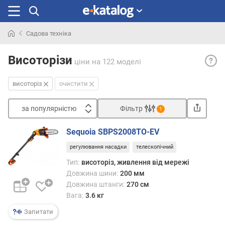
Садова техніка
Шукали
Висот
раніше
Висоторізи
ціни
на 122 моделі
— інс
призн
висоторіз
очистити
для
обро
за популярністю
Фільтр
росли
1
на
Сортувати
велик
Sequoia SBPS2008TO-EV
з
висот
регулювання насадки
телескопічний
а
—
п
напри
Тип:
висоторіз, живлення від мережі
о
обріз
Довжина шини:
200 мм
п
гілок
Довжина штанги:
270 см
у
на
Вага:
3.6 кг
л
дерев
Запитати
я
Висот
р