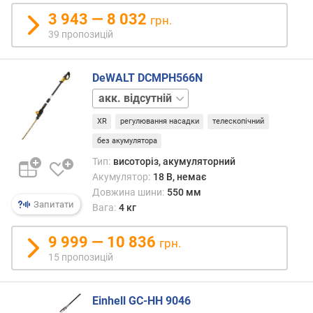
обов'
н
мают
3 943 — 8 032
грн.
і
в
39 пропозицій
с
конст
т
довгу
ю
штанг
DeWALT DCMPH566N
завд
акк.
в
якій
1
і
загал
XR
регулювання насадки
телескопічний
шт.
д
довж
без акумулятора
д
інстр
е
може
Тип:
висоторіз, акумуляторний
ш
пере
Акумулятор:
18 В, немає
е
4
Довжина шини:
550 мм
в
Запитати
м
Вага:
4 кг
и
—
х
цілк
9 999 — 10 836
грн.
д
дост
15 пропозицій
о
для
д
вирі
о
багат
Einhell GC-HH 9046
р
«висо