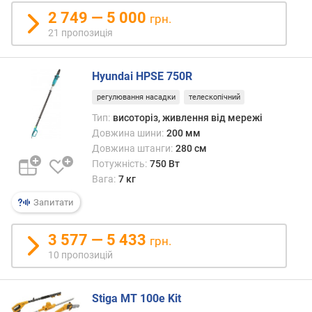
з
2 749 — 5 000
грн.
у
б
21 пропозиція
і
в
Hyundai HPSE 750R
(
м
регулювання насадки
телескопічний
м
Тип:
висоторіз, живлення від мережі
)
Довжина шини:
200 мм
к
Довжина штанги:
280 см
р
Потужність:
750 Вт
о
Вага:
7 кг
к
Запитати
л
а
н
3 577 — 5 433
грн.
ц
10 пропозицій
ю
г
а
Stiga MT 100e Kit
(