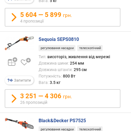
в
Вага:
5 кг
и
х
5 604 — 5 899
грн.
4 пропозиції
з
а
в
Sequoia SEPS0810
і
регулювання насадки
телескопічний
д
г
Тип:
висоторіз, живлення від мережі
у
Довжина шини:
254 мм
к
Довжина штанги:
295 см
а
Потужність:
800 Вт
м
Запитати
Вага:
3.5 кг
и
3 251 — 4 306
грн.
з
26 пропозицій
а
д
а
Black&Decker PS7525
т
о
регулювання насадки
телескопічний