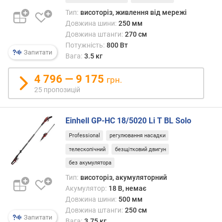
ю
Тип:
висоторіз, живлення від мережі
д
Довжина шини:
250 мм
о
Довжина штанги:
270 см
д
Потужність:
800 Вт
а
Запитати
Вага:
3.5 кг
в
а
4 796 — 9 175
грн.
н
н
25 пропозицій
я
Einhell GP-HC 18/5020 Li T BL Solo
з
а
Professional
регулювання насадки
к
телескопічний
безщітковий двигун
і
л
без акумулятора
ь
Тип:
висоторіз, акумуляторний
к
Акумулятор:
18 В, немає
і
Довжина шини:
500 мм
с
Довжина штанги:
250 см
т
Запитати
Вага:
3.75 кг