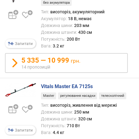
без акумулятора
о
в
Тип:
висоторіз, акумуляторний
ж
Акумулятор:
18 В, немає
и
Довжина шини:
203 мм
н
Довжина штанги:
430 см
а
Потужність:
200 Вт
ш
Запитати
Вага:
3.2 кг
т
а
5 335 — 10 999
грн.
н
14 пропозицій
г
и
(
Vitals Master EA 7125s
с
м
Master
регулювання насадки
телескопічний
)
Тип:
висоторіз, живлення від мережі
Довжина шини:
250 мм
к
Довжина штанги:
320 см
р
Потужність:
710 Вт
о
Запитати
Вага:
4.4 кг
к