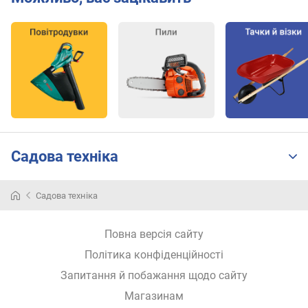
з
а
р
я
д
к
и
(
г
о
д
Садова техніка
)
д
Садова техніка
о
в
ж
Повна версія сайту
и
Політика конфіденційності
н
а
Запитання й побажання щодо сайту
к
Магазинам
а