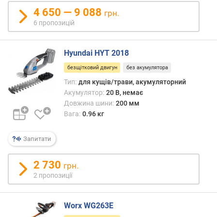
4 650 — 9 088
д
грн.
о
6 пропозицій
в
ж
Hyundai HYT 2018
и
н
безщітковий двигун
без акумулятора
а
Тип:
для кущів/трави, акумуляторний
ш
Акумулятор:
20 В, немає
т
а
Довжина шини:
200 мм
н
Вага:
0.96 кг
г
и
Запитати
(
с
2 730
м
грн.
)
2 пропозиції
к
р
Worx WG263E
о