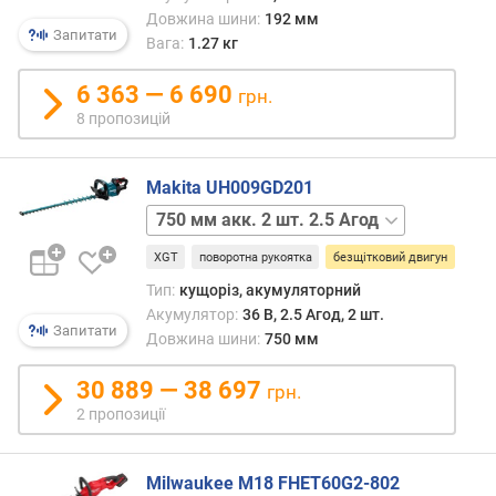
т
Довжина шини:
192 мм
Запитати
ю
Вага:
1.27 кг
п
р
6 363 — 6 690
грн.
о
8 пропозицій
п
о
з
Makita UH009GD201
и
300 мм
ц
акк.
і
XGT
поворотна рукоятка
безщітковий двигун
1
й
шт.
Тип:
кущоріз, акумуляторний
4 Агод
Акумулятор:
36 В, 2.5 Агод, 2 шт.
300 мм
Запитати
Довжина шини:
750 мм
п
акк.
о
відсутній
600 мм
30 889 — 38 697
т
грн.
акк.
у
2 пропозиції
2
ж
шт.
н
2.5 Агод
Milwaukee M18 FHET60G2-802
і
600 мм