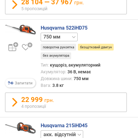
с
28 104 — 37 967
грн.
.
5 пропозицій
)
р
Husqvarna 522iHD75
і
600 мм
в
е
поворотна рукоятка
безщітковий двигун
н
без акумулятора
ь
ш
Тип:
кущоріз, акумуляторний
у
Акумулятор:
36 В, немає
м
Довжина шини:
750 мм
Запитати
у
Вага:
3.8 кг
(
д
22 999
грн.
Б
4 пропозиції
)
в
Husqvarna 215iHD45
а
акк.
г