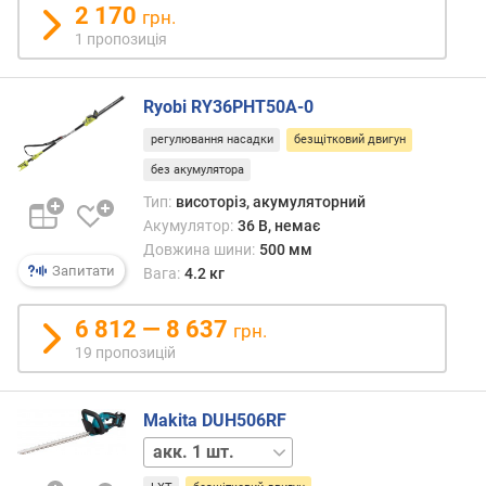
а
2 170
грн.
(
1 пропозиція
"
)
Ryobi RY36PHT50A-0
ш
регулювання насадки
безщітковий двигун
в
и
без акумулятора
д
Тип:
висоторіз, акумуляторний
к
Акумулятор:
36 В, немає
і
Довжина шини:
500 мм
с
Запитати
Вага:
4.2 кг
т
ь
6 812 — 8 637
л
грн.
а
19 пропозицій
н
ц
ю
Makita DUH506RF
г
акк.
а
відсутній