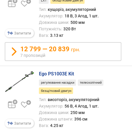
(
LXT
безщітковий двигун
м
Тип:
кущоріз, акумуляторний
/
Акумулятор:
18 В, 3 Агод, 1 шт.
с
Довжина шини:
500 мм
)
Потужність:
320 Вт
Запитати
Вага:
3.13 кг
ч
а
12 799 — 20 839
грн.
с
7 пропозицій
т
о
т
Ego PS1003E Kit
а
х
регулювання насадки
телескопічний
о
безщітковий двигун
д
у
Тип:
висоторіз, акумуляторний
(
Акумулятор:
56 В, 4 Агод, 1 шт.
о
Довжина шини:
250 мм
б
Довжина штанги:
396 см
Запитати
/
Вага:
4.25 кг
х