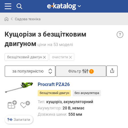
Садова техніка
Шукали
Безщ
раніше
Кущорізи з безщітковим
двигу
двигуном
— так
ціни
на 53 моделі
елект
мают
безщітковий двигун
очистити
ряд
перев
за популярністю
Фільтр
1
пере
Сортувати
трад
Procraft PZA26
коле
з
зокре
безщітковий двигун
без акумулятора
а
вони
п
Тип:
кущоріз, акумуляторний
більш
о
Акумулятор:
20 В, немає
еконо
п
Довжина шини:
550 мм
в
у
Запитати
плані
л