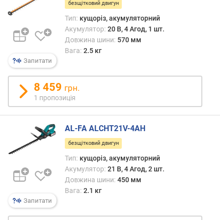
безщітковий двигун
к
Тип:
кущоріз, акумуляторний
з
у
Акумулятор:
20 В, 4 Агод, 1 шт.
б
Довжина шини:
570 мм
і
Вага:
2.5 кг
в
Запитати
(
м
8 459
грн.
м
1 пропозиція
)
к
AL-FA ALCHT21V-4AH
р
о
безщітковий двигун
к
Тип:
кущоріз, акумуляторний
л
Акумулятор:
21 В, 4 Агод, 2 шт.
а
Довжина шини:
450 мм
н
Вага:
2.1 кг
ц
Запитати
ю
г