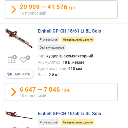
в
29 999 — 41 576
грн.
)
16 пропозицій
о
б
Einhell GP-CH 18/61 Li BL Solo
'
є
Professional
безщітковий двигун
м
без акумулятора
д
Тип:
кущоріз, акумуляторний
в
Акумулятор:
18 В, немає
и
Довжина шини:
610 мм
г
Запитати
Вага:
2.8 кг
у
н
а
6 647 — 7 046
грн.
(
10 пропозицій
с
м
³
Einhell GP-CH 18/50 Li BL Solo
)
Professional
безщітковий двигун