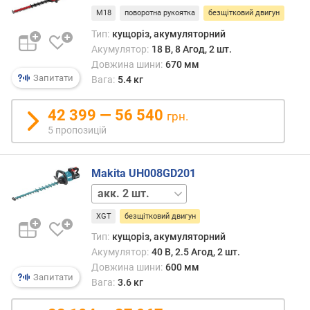
с
акк.
M18
поворотна рукоятка
безщітковий двигун
т
відсутній
Тип:
кущоріз, акумуляторний
ь
Акумулятор:
18 В, 8 Агод, 2 шт.
(
В
Довжина шини:
670 мм
Запитати
т
Вага:
5.4 кг
)
42 399 — 56 540
грн.
п
5 пропозицій
о
т
у
Makita UH008GD201
ж
акк.
н
відсутній
і
XGT
безщітковий двигун
с
Тип:
кущоріз, акумуляторний
т
ь
Акумулятор:
40 В, 2.5 Агод, 2 шт.
(
Довжина шини:
600 мм
Запитати
к
Вага:
3.6 кг
.