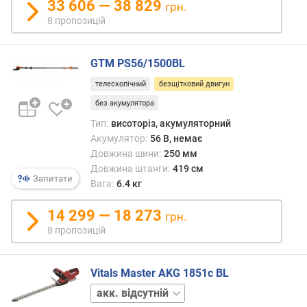
33 606 — 38 829
грн.
є
8 пропозицій
м
н
і
GTM PS56/1500BL
с
т
телескопічний
безщітковий двигун
ь
без акумулятора
а
Тип:
висоторіз, акумуляторний
к
Акумулятор:
56 В, немає
у
Довжина шини:
250 мм
м
Довжина штанги:
419 см
у
Запитати
Вага:
6.4 кг
л
я
14 299 — 18 273
т
грн.
о
8 пропозицій
р
а
(
Vitals Master AKG 1851c BL
А
акк.
г
1