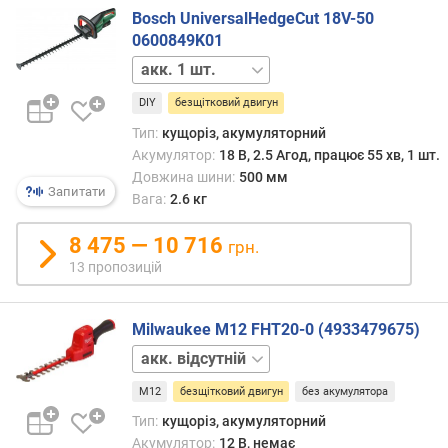
т
Bosch UniversalHedgeCut 18V-50
о
0600849K01
ю
акк.
д
відсутній
о
DIY
безщітковий двигун
д
а
Тип:
кущоріз, акумуляторний
в
Акумулятор:
18 В, 2.5 Агод, працює 55 хв, 1 шт.
а
Довжина шини:
500 мм
Запитати
н
Вага:
2.6 кг
н
я
8 475 — 10 716
грн.
13 пропозицій
з
а
к
Milwaukee M12 FHT20-0 (4933479675)
і
акк.
л
1
ь
M12
безщітковий двигун
без акумулятора
шт.
к
Тип:
кущоріз, акумуляторний
і
с
Акумулятор:
12 В, немає