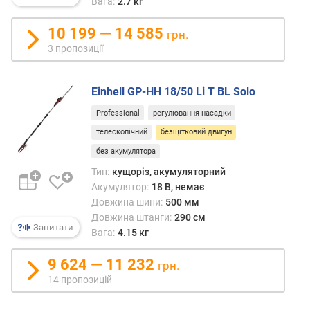
Вага:
2.7 кг
е
в
10 199 — 14 585
грн.
и
3 пропозиції
х
з
Einhell GP-HH 18/50 Li T BL Solo
а
в
Professional
регулювання насадки
і
телескопічний
безщітковий двигун
д
без акумулятора
г
у
Тип:
кущоріз, акумуляторний
к
Акумулятор:
18 В, немає
а
Довжина шини:
500 мм
м
Довжина штанги:
290 см
и
Запитати
Вага:
4.15 кг
з
9 624 — 11 232
грн.
а
14 пропозицій
д
а