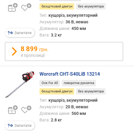
1
а
безщітковий двигун
без акумулятора
шт.
(
Тип:
кущоріз, акумуляторний
к
Акумулятор:
36 В, немає
г
Довжина шини:
450 мм
)
Запитати
Вага:
3.2 кг
д
о
8 899
грн.
в
4 пропозиції
ж
и
н
Worcraft CHT-S40LiB 13214
а
One For All
поворотна рукоятка
ш
и
безщітковий двигун
без акумулятора
н
Тип:
кущоріз, акумуляторний
и
Акумулятор:
20 В, немає
(
Довжина шини:
560 мм
м
Вага:
2.8 кг
м
Запитати
)