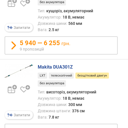
о
без акумулятора
б
Тип:
кущоріз, акумуляторний
'
Акумулятор:
18 В, немає
є
Довжина шини:
560 мм
м
Запитати
Вага:
2.5 кг
п
а
5 940 — 6 255
грн.
л
9 пропозицій
и
в
н
Makita DUA301Z
о
г
LXT
телескопічний
безщітковий двигун
о
без акумулятора
б
а
Тип:
висоторіз, акумуляторний
к
Акумулятор:
18 В, немає
а
Довжина шини:
300 мм
(
Довжина штанги:
376 см
Запитати
л
Вага:
7.8 кг
)