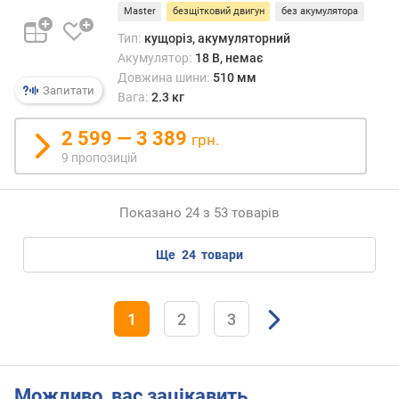
о
Master
безщітковий двигун
без акумулятора
шт.
д
Тип:
кущоріз, акумуляторний
)
Акумулятор:
18 В, немає
Довжина шини:
510 мм
ч
Запитати
Вага:
2.3 кг
а
с
2 599 — 3 389
грн.
р
9 пропозицій
о
б
о
Показано 24 з 53 товарів
т
и
(
ще
24
товари
х
в
)
1
2
3
ч
а
с
Можливо, вас зацікавить