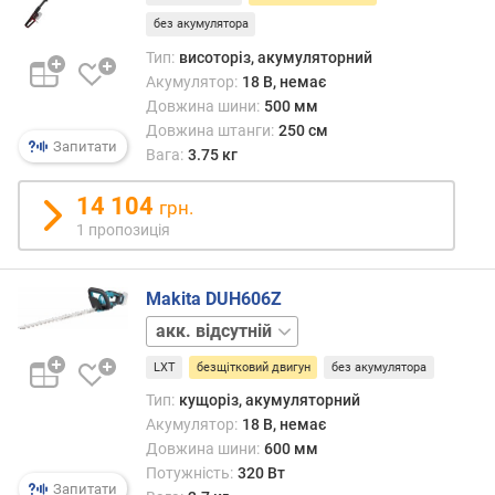
о
висо
р
без акумулятора
варті
о
Тип:
висоторіз, акумуляторний
г
Акумулятор:
18 В, немає
и
Довжина шини:
500 мм
х
Довжина штанги:
250 см
Запитати
Вага:
3.75 кг
в
і
14 104
грн.
д
1 пропозиція
д
о
р
Makita DUH606Z
о
г
акк.
и
1
х
LXT
безщітковий двигун
без акумулятора
шт.
д
Тип:
кущоріз, акумуляторний
о
Акумулятор:
18 В, немає
д
Довжина шини:
600 мм
е
Потужність:
320 Вт
ш
Запитати