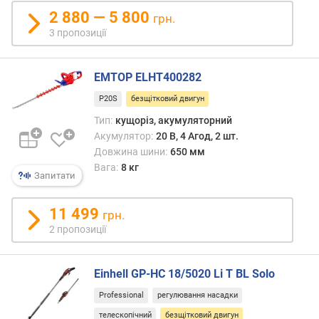
енер
я
2 880 — 5 800
менш
грн.
р
шумні
3 пропозиції
н
а
і
тако
с
не
EMTOP ELHT400282
т
іскрят
ю
P20S
безщітковий двигун
що
може
Тип:
кущоріз, акумуляторний
в
вияв
Акумулятор:
20 В, 4 Агод, 2 шт.
і
важл
Довжина шини:
650 мм
д
в
Вага:
8 кг
д
Запитати
умов
е
підви
ш
поже
11 499
е
грн.
небез
в
2 пропозиції
Недо
и
безщі
х
мотор
Einhell GP-HC 18/5020 Li T BL Solo
д
—
о
Professional
регулювання насадки
склад
д
і
телескопічний
безщітковий двигун