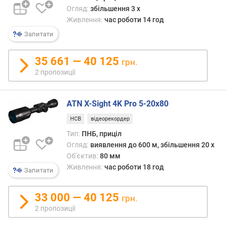
р
Огляд:
збільшення 3 x
о
Живлення:
час роботи 14 год
г
Запитати
и
х
35 661 — 40 125
грн.
в
2 пропозиції
і
д
д
ATN X-Sight 4K Pro 5-20x80
о
НСВ
відеорекордер
р
о
Тип:
ПНБ, приціл
г
Огляд:
виявлення до 600 м, збільшення 20 x
и
Об'єктив:
80 мм
х
Живлення:
час роботи 18 год
Запитати
д
о
д
33 000 — 40 125
грн.
е
2 пропозиції
ш