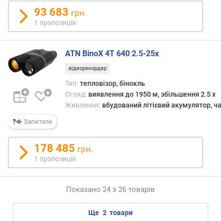
м
93 683
грн.
і
1 пропозиція
н
и
к
ATN BinoX 4T 640 2.5-25x
а
відеорекордер
д
р
Тип:
тепловізор, бінокль
і
Огляд:
виявлення до 1950 м, збільшення 2.5 x
в
Живлення:
вбудований літієвий акумулятор, ча
(
Запитати
Г
ц
)
178 485
грн.
1 пропозиція
р
о
з
Показано 24 з 26 товарів
д
і
ще
2
товари
л