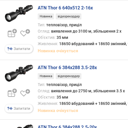
е
в
ATN Thor 6 640x512 2-16x
и
Новинка
відеорекордер
х
Тип:
тепловізор, приціл
з
Огляд:
виявлення до 3100 м, збільшення 2 x
а
Об'єктив:
35 мм
в
Живлення:
18650 вбудований + 18650 змінний, 
і
Запитати
Новинка очікується
д
г
у
ATN Thor 6 384x288 3.5-28x
к
Новинка
відеорекордер
а
м
Тип:
тепловізор, приціл
и
Огляд:
виявлення до 2750 м, збільшення 3.5 x
Об'єктив:
35 мм
з
Живлення:
18650 вбудований + 18650 змінний, 
а
Запитати
Новинка очікується
д
а
т
ATN Thor 6 384x288 2.5-20x