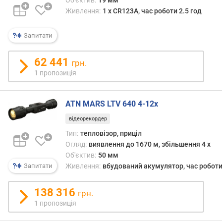
н
Живлення:
1 x CR123A, час роботи 2.5 год
а
в
Запитати
і
д
с
62 441
грн.
т
1 пропозиція
а
н
і
ATN MARS LTV 640 4-12x
1
відеорекордер
0
0
Тип:
тепловізор, приціл
м
Огляд:
виявлення до 1670 м, збільшення 4 x
(
Об'єктив:
50 мм
м
Запитати
Живлення:
вбудований акумулятор, час роботи
)
138 316
грн.
п
1 пропозиція
о
к