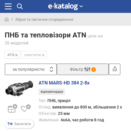
Зброя та тактичне спорядження
Шукали
раніше
ПНБ та тепловізори ATN
ціни
на
26 моделей
ATN
очистити
за популярністю
Фільтр
1
Сортувати
ATN MARS-HD 384 2-8x
з
відеорекордер
а
п
Тип:
ПНБ, приціл
о
Огляд:
виявлення до 800 м, збільшення 2 x
п
Об'єктив:
25 мм
у
Живлення:
4xAA, час роботи 8 год
л
Запитати
я