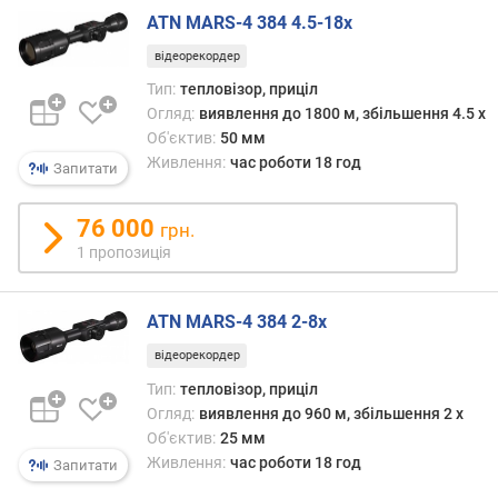
н
ATN MARS-4 384 4.5-18x
і
с
відеорекордер
т
Тип:
тепловізор, приціл
ь
Огляд:
виявлення до 1800 м, збільшення 4.5 x
п
Об'єктив:
50 мм
р
Живлення:
час роботи 18 год
и
Запитати
й
м
76 000
грн.
а
1 пропозиція
ч
а
ATN MARS-4 384 2-8x
ч
а
відеорекордер
с
Тип:
тепловізор, приціл
т
Огляд:
виявлення до 960 м, збільшення 2 x
о
Об'єктив:
25 мм
т
Живлення:
час роботи 18 год
Запитати
а
з