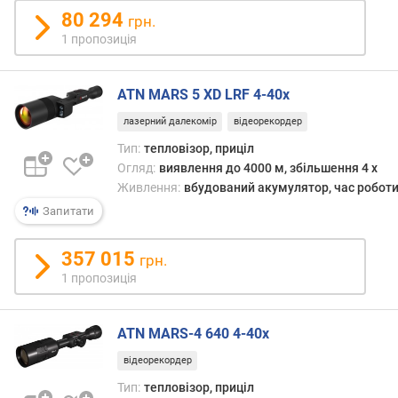
80 294
т
грн.
и
1 пропозиція
в
а
(
ATN MARS 5 XD LRF 4-40x
м
лазерний далекомір
відеорекордер
м
)
Тип:
тепловізор, приціл
Огляд:
виявлення до 4000 м, збільшення 4 x
ф
Живлення:
вбудований акумулятор, час роботи
о
Запитати
к
у
357 015
с
грн.
н
1 пропозиція
а
в
ATN MARS-4 640 4-40x
і
д
відеорекордер
с
Тип:
тепловізор, приціл
т