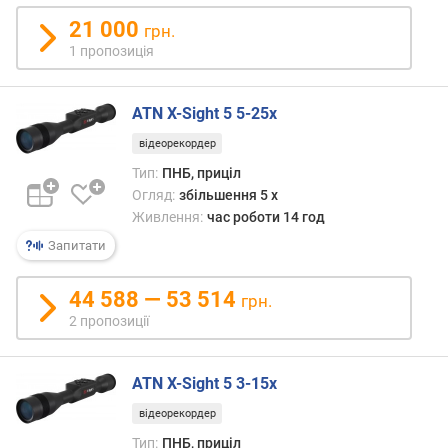
р
21 000
грн.
н
1 пропозиція
і
с
т
ATN X-Sight 5 5-25x
ю
відеорекордер
в
Тип:
ПНБ, приціл
і
Огляд:
збільшення 5 x
д
Живлення:
час роботи 14 год
д
Запитати
е
ш
е
44 588 — 53 514
грн.
в
2 пропозиції
и
х
д
ATN X-Sight 5 3-15x
о
д
відеорекордер
о
Тип:
ПНБ, приціл