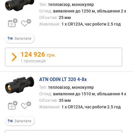
з
Тип:
тепловізор, монокуляр
б
Огляд:
виявлення до 1250 м, збільшення 2 x
і
Об'єктив:
25 мм
л
Живлення:
1 x CR123A, час роботи 2.5 год
ь
ш
Запитати
е
н
н
124 926
грн.
я
1 пропозиція
(
x
)
ATN ODIN LT 320 4-8x
Тип:
тепловізор, монокуляр
ц
Огляд:
виявлення до 1510 м, збільшення 4 x
и
Об'єктив:
35 мм
ф
Живлення:
1 x CR123A, час роботи 2.5 год
р
о
в
Запитати
е