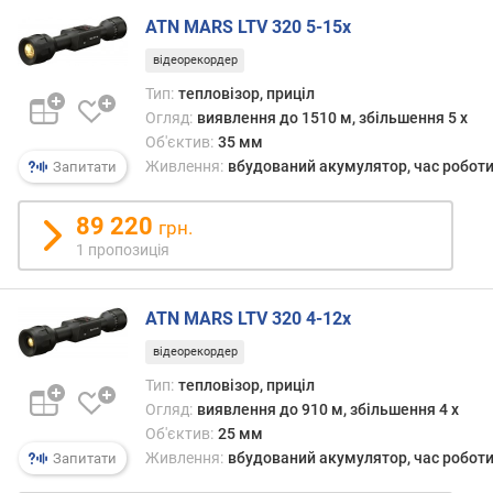
о
ATN MARS LTV 320 5-15x
л
і
відеорекордер
н
Тип:
тепловізор, приціл
н
Огляд:
виявлення до 1510 м, збільшення 5 x
я
Об'єктив:
35 мм
Е
Живлення:
вбудований акумулятор, час роботи
Запитати
О
П
89 220
грн.
д
1 пропозиція
і
а
м
ATN MARS LTV 320 4-12x
е
т
відеорекордер
р
Тип:
тепловізор, приціл
о
Огляд:
виявлення до 910 м, збільшення 4 x
б
Об'єктив:
25 мм
'
Живлення:
вбудований акумулятор, час роботи
Запитати
є
к