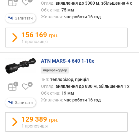
Огляд:
виявлення до 3300 м, збільшення 4 x
а
Об'єктив:
75 мм
н
ь
Живлення:
час роботи 16 год
Запитати
(
м
156 169
грн.
м
1 пропозиція
)
р
ATN MARS-4 640 1-10x
о
з
відеорекордер
д
Тип:
тепловізор, приціл
і
Огляд:
виявлення до 830 м, збільшення 1 x
л
Об'єктив:
19 мм
ь
Живлення:
час роботи 16 год
н
Запитати
а
з
129 389
грн.
д
1 пропозиція
а
т