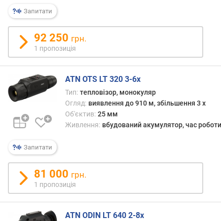
ь
Запитати
в
и
92 250
грн.
я
1 пропозиція
в
л
е
ATN OTS LT 320 3-6x
н
н
Тип:
тепловізор, монокуляр
я
Огляд:
виявлення до 910 м, збільшення 3 x
(
Об'єктив:
25 мм
м
Живлення:
вбудований акумулятор, час роботи
)
Запитати
о
п
81 000
т
грн.
и
1 пропозиція
ч
н
ATN ODIN LT 640 2-8x
е