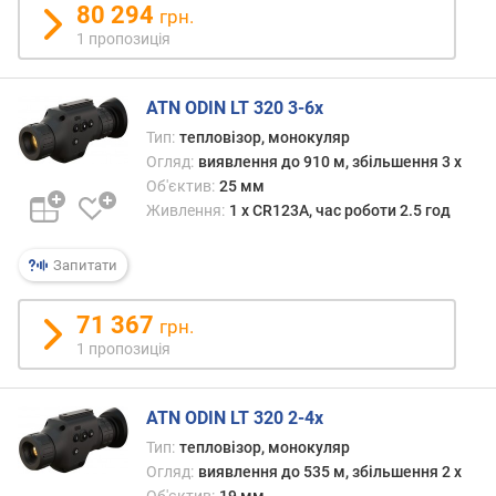
з
80 294
грн.
б
1 пропозиція
і
л
ь
ATN ODIN LT 320 3-6x
ш
Тип:
тепловізор, монокуляр
е
Огляд:
виявлення до 910 м, збільшення 3 x
н
Об'єктив:
25 мм
н
я
Живлення:
1 x CR123A, час роботи 2.5 год
(
x
Запитати
)
71 367
грн.
п
1 пропозиція
о
л
е
ATN ODIN LT 320 2-4x
з
о
Тип:
тепловізор, монокуляр
р
Огляд:
виявлення до 535 м, збільшення 2 x
у
Об'єктив:
19 мм