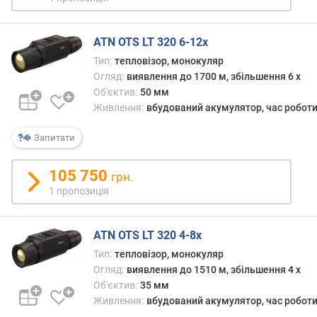
т
ю
п
ATN OTS LT 320 6-12x
р
Тип:
тепловізор, монокуляр
о
Огляд:
виявлення до 1700 м, збільшення 6 x
п
Об'єктив:
50 мм
о
з
Живлення:
вбудований акумулятор, час роботи
и
ц
Запитати
і
й
105 750
грн.
1 пропозиція
д
а
ATN OTS LT 320 4-8x
л
Тип:
тепловізор, монокуляр
ь
н
Огляд:
виявлення до 1510 м, збільшення 4 x
і
Об'єктив:
35 мм
с
Живлення:
вбудований акумулятор, час роботи
т