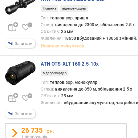
о
Новинка
відеорекордер
ю
д
Тип:
тепловізор, приціл
о
Огляд:
виявлення до 2300 м, збільшення 2.5 x
д
Об'єктив:
25 мм
а
Живлення:
18650 вбудований + 18650 змінний, 
в
Запитати
Новинка очікується
а
н
н
ATN OTS-XLT 160 2.5-10x
я
відеорекордер
з
Тип:
тепловізор, монокуляр
а
Огляд:
виявлення до 850 м, збільшення 2.5 x
к
Об'єктив:
25 мм
і
Живлення:
вбудований акумулятор, час роботи
л
ь
Запитати
к
і
26 735
грн.
с
1 пропозиція