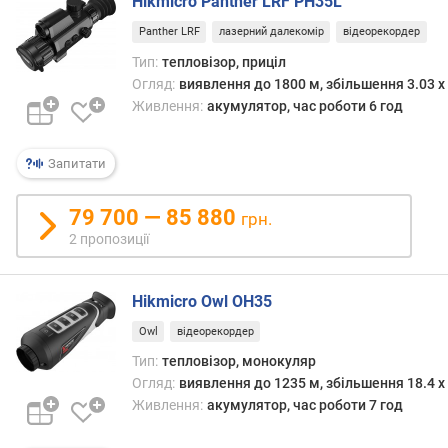
Hikmicro Panther LRF PH35L
н
Panther LRF
лазерний далекомір
відеорекордер
а
в
Тип:
тепловізор, приціл
і
Огляд:
виявлення до 1800 м, збільшення 3.03 x
д
Живлення:
акумулятор, час роботи 6 год
с
т
а
Запитати
н
і
79 700 — 85 880
грн.
1
2 пропозиції
0
0
м
Hikmicro Owl OH35
(
м
Owl
відеорекордер
)
Тип:
тепловізор, монокуляр
Огляд:
виявлення до 1235 м, збільшення 18.4 x
п
Живлення:
акумулятор, час роботи 7 год
о
к