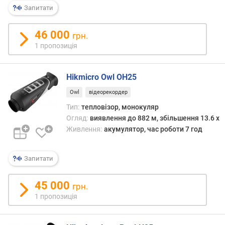
о
Запитати
л
і
46 000
грн.
н
н
1 пропозиція
я
Е
Hikmicro Owl OH25
О
П
Owl
відеорекордер
Тип:
тепловізор, монокуляр
д
Огляд:
виявлення до 882 м, збільшення 13.6 x
і
а
Живлення:
акумулятор, час роботи 7 год
м
е
Запитати
т
р
о
45 000
грн.
б
1 пропозиція
'
є
к