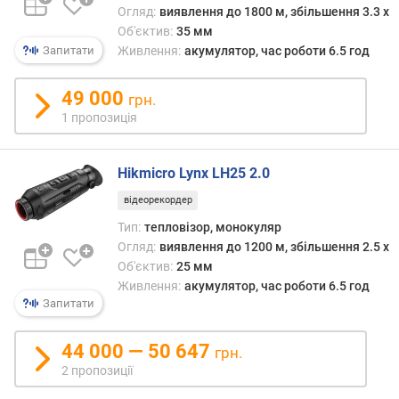
ь
Огляд:
виявлення до 1800 м, збільшення 3.3 x
н
Об'єктив:
35 мм
а
Запитати
Живлення:
акумулятор, час роботи 6.5 год
з
д
49 000
грн.
а
1 пропозиція
т
н
і
Hikmicro Lynx LH25 2.0
с
т
відеорекордер
ь
Тип:
тепловізор, монокуляр
(
Огляд:
виявлення до 1200 м, збільшення 2.5 x
л
Об'єктив:
25 мм
і
Живлення:
акумулятор, час роботи 6.5 год
н
Запитати
і
й
/
44 000 — 50 647
грн.
м
2 пропозиції
м