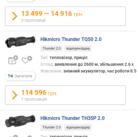
р
н
13 499 — 14 916
грн.
і
3 пропозиції
с
т
ю
Hikmicro Thunder TQ50 2.0
Thunder 2.0
відеорекордер
в
і
Тип:
тепловізор, приціл
д
Огляд:
виявлення до 2600 м, збільшення 2.6 x
д
Живлення:
знімний акумулятор, час роботи 8.5
е
Запитати
ш
е
114 596
грн.
в
1 пропозиція
и
х
д
Hikmicro Thunder TH35P 2.0
о
д
Thunder 2.0
відеорекордер
о
Тип:
тепловізор, приціл