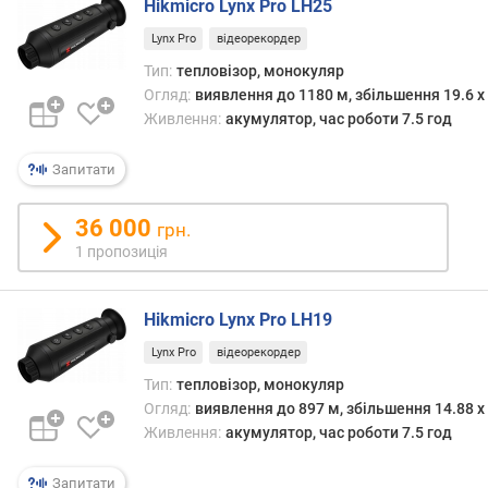
Hikmicro Lynx Pro LH25
т
Lynx Pro
відеорекордер
и
в
Тип:
тепловізор, монокуляр
а
Огляд:
виявлення до 1180 м, збільшення 19.6 x
(
Живлення:
акумулятор, час роботи 7.5 год
м
м
Запитати
)
36 000
ф
грн.
о
1 пропозиція
к
у
с
Hikmicro Lynx Pro LH19
н
Lynx Pro
відеорекордер
а
Тип:
тепловізор, монокуляр
в
і
Огляд:
виявлення до 897 м, збільшення 14.88 x
д
Живлення:
акумулятор, час роботи 7.5 год
с
т
Запитати