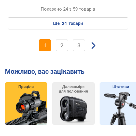
)
Показано 24 з 59 товарів
к
у
ще
24
товари
т
о
в
1
2
3
е
п
о
л
е
Можливо, вас зацікавить
з
о
р
у
(
°
)
м
і