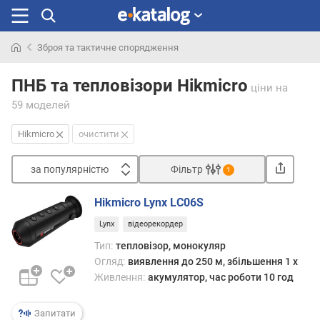
Зброя та тактичне спорядження
Шукали
раніше
ПНБ та тепловізори Hikmicro
ціни
на
59 моделей
Hikmicro
очистити
за популярністю
Фільтр
1
Сортувати
Hikmicro Lynx LC06S
з
Lynx
відеорекордер
а
п
Тип:
тепловізор, монокуляр
о
Огляд:
виявлення до 250 м, збільшення 1 x
п
Живлення:
акумулятор, час роботи 10 год
у
л
Запитати
я