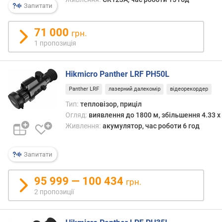
з
Запитати
б
і
71 000
л
грн.
ь
1 пропозиція
ш
е
н
Hikmicro Panther LRF PH50L
н
Panther LRF
лазерний далекомір
відеорекордер
я
Тип:
тепловізор, приціл
(
Огляд:
виявлення до 1800 м, збільшення 4.33 x
x
)
Живлення:
акумулятор, час роботи 6 год
п
Запитати
о
л
е
95 999 — 100 434
грн.
з
2 пропозиції
о
р
у