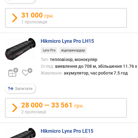
а
н
31 000
грн.
ь
1 пропозиція
(
м
м
Hikmicro Lynx Pro LH15
)
Lynx Pro
відеорекордер
р
Тип:
тепловізор, монокуляр
о
Огляд:
виявлення до 708 м, збільшення 11.76 x
з
Живлення:
акумулятор, час роботи 7.5 год
д
і
л
Запитати
ь
н
28 000 — 33 561
грн.
а
2 пропозиції
з
д
а
Hikmicro Lynx Pro LE15
т