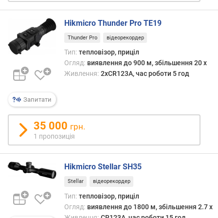
з
б
Hikmicro Thunder Pro TE19
і
л
Thunder Pro
відеорекордер
ь
Тип:
тепловізор, приціл
ш
Огляд:
виявлення до 900 м, збільшення 20 x
е
Живлення:
2xCR123A, час роботи 5 год
н
н
я
Запитати
(
x
35 000
грн.
)
1 пропозиція
ц
и
Hikmicro Stellar SH35
ф
р
Stellar
відеорекордер
о
Тип:
тепловізор, приціл
в
Огляд:
виявлення до 1800 м, збільшення 2.7 x
е
Живлення:
CR123A, час роботи 15 год