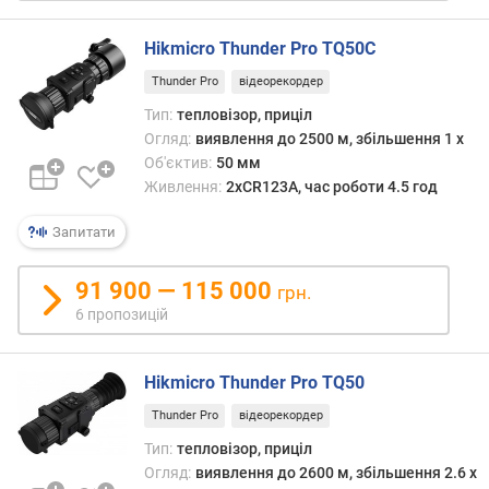
т
ю
Hikmicro Thunder Pro TQ50C
п
р
Thunder Pro
відеорекордер
о
Тип:
тепловізор, приціл
п
Огляд:
виявлення до 2500 м, збільшення 1 x
о
Об'єктив:
50 мм
з
Живлення:
2xCR123A, час роботи 4.5 год
и
ц
Запитати
і
й
91 900 — 115 000
грн.
6 пропозицій
д
а
л
Hikmicro Thunder Pro TQ50
ь
н
Thunder Pro
відеорекордер
і
Тип:
тепловізор, приціл
с
Огляд:
виявлення до 2600 м, збільшення 2.6 x
т