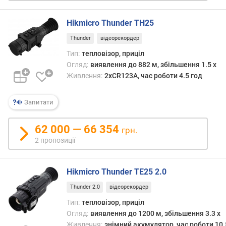
е
в
и
Hikmicro Thunder TH25
х
Thunder
відеорекордер
з
Тип:
тепловізор, приціл
а
Огляд:
виявлення до 882 м, збільшення 1.5 x
в
Живлення:
2xCR123A, час роботи 4.5 год
і
д
Запитати
г
у
к
62 000 — 66 354
грн.
а
2 пропозиції
м
и
Hikmicro Thunder TE25 2.0
з
Thunder 2.0
відеорекордер
а
д
Тип:
тепловізор, приціл
а
Огляд:
виявлення до 1200 м, збільшення 3.3 x
т
Живлення:
знімний акумулятор, час роботи 10.