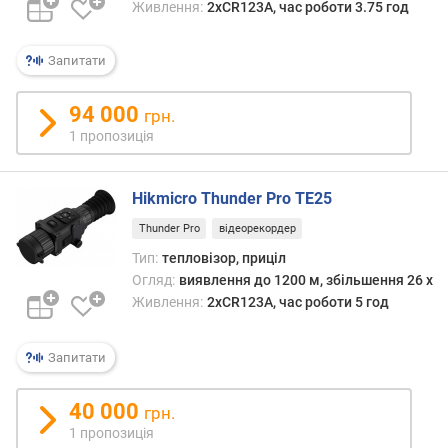
Живлення:
2xCR123A, час роботи 3.75 год
ь
в
и
Запитати
я
в
94 000
грн.
л
1 пропозиція
е
н
н
Hikmicro Thunder Pro TE25
я
(
Thunder Pro
відеорекордер
м
Тип:
тепловізор, приціл
)
Огляд:
виявлення до 1200 м, збільшення 26 x
Живлення:
2xCR123A, час роботи 5 год
о
п
т
Запитати
и
ч
40 000
грн.
н
1 пропозиція
е