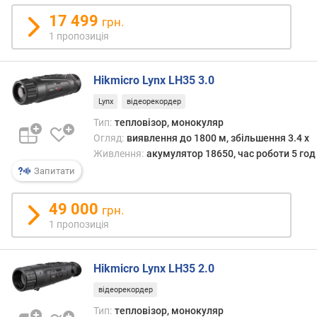
м
17 499
грн.
і
1 пропозиція
н
и
к
Hikmicro Lynx LH35 3.0
а
д
Lynx
відеорекордер
р
Тип:
тепловізор, монокуляр
і
Огляд:
виявлення до 1800 м, збільшення 3.4 x
в
Живлення:
акумулятор 18650, час роботи 5 год
(
Запитати
Г
ц
)
49 000
грн.
1 пропозиція
р
о
з
Hikmicro Lynx LH35 2.0
д
відеорекордер
і
л
Тип:
тепловізор, монокуляр