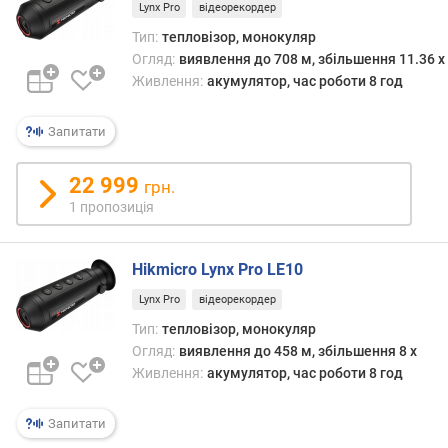
н
Lynx Pro
відеорекордер
і
Тип:
тепловізор, монокуляр
с
Огляд:
виявлення до 708 м, збільшення 11.36 x
т
Живлення:
акумулятор, час роботи 8 год
ь
п
р
Запитати
и
й
22 999
грн.
м
1 пропозиція
а
ч
а
Hikmicro Lynx Pro LE10
ч
Lynx Pro
відеорекордер
а
Тип:
тепловізор, монокуляр
с
Огляд:
виявлення до 458 м, збільшення 8 x
т
Живлення:
акумулятор, час роботи 8 год
о
т
а
Запитати
з