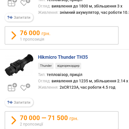
р
Огляд:
виявлення до 1800 м, збільшення 3 x
о
Живлення:
знімний акумулятор, час роботи 10.
г
Запитати
и
х
76 000
грн.
в
1 пропозиція
і
д
д
Hikmicro Thunder TH35
о
Thunder
відеорекордер
р
Тип:
тепловізор, приціл
о
г
Огляд:
виявлення до 1235 м, збільшення 2.14 x
и
Живлення:
2xCR123A, час роботи 4.5 год
х
д
Запитати
о
д
70 000 — 71 500
е
грн.
ш
2 пропозиції