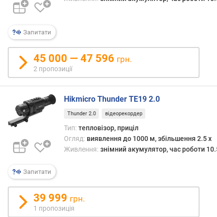
о
ю
д
Запитати
о
д
45 000 — 47 596
а
грн.
в
2 пропозиції
а
н
н
Hikmicro Thunder TE19 2.0
я
Thunder 2.0
відеорекордер
з
Тип:
тепловізор, приціл
а
Огляд:
виявлення до 1000 м, збільшення 2.5 x
к
Живлення:
знімний акумулятор, час роботи 10.
і
л
Запитати
ь
к
39 999
грн.
і
1 пропозиція
с