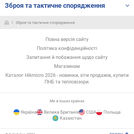
н
Зброя та тактичне спорядження
.
д
Зброя та тактичне спорядження
и
с
т
Повна версія сайту
а
н
Політика конфіденційності
ц
Запитання й побажання щодо сайту
і
Магазинам
я
ф
Каталог Hikmicro 2026
- новинки, хіти продажів,
купити
о
ПНБ та тепловізори
.
к
у
с
Ми в інших країнах
у
в
Україна
Велика Британія
США
Польща
а
Казахстан
н
н
E-