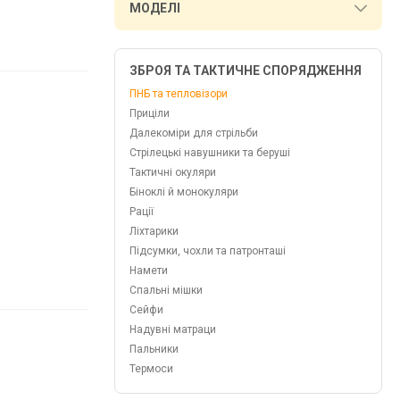
МОДЕЛІ
ЗБРОЯ ТА ТАКТИЧНЕ СПОРЯДЖЕННЯ
ПНБ та тепловізори
Приціли
Далекоміри для стрільби
Стрілецькі навушники та беруші
Тактичні окуляри
Біноклі й монокуляри
Рації
Ліхтарики
Підсумки, чохли та патронташі
Намети
Спальні мішки
Сейфи
Надувні матраци
Пальники
Термоси