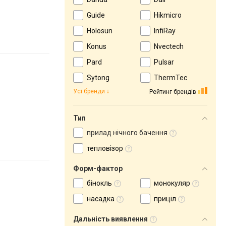
Guide
Hikmicro
Holosun
InfiRay
Konus
Nvectech
Pard
Pulsar
Sytong
ThermTec
Усі бренди
Рейтинг брендів
Тип
прилад нічного бачення
тепловізор
Форм-фактор
бінокль
монокуляр
насадка
приціл
Дальність виявлення