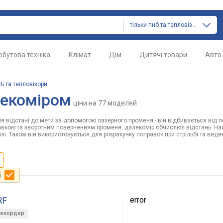
тільки пнб та тепловізори
обутова техніка
Клімат
Дім
Дитячі товари
Авто
Б та тепловізори
лекоміром
ціни
на 77 моделей
я відстані до мети за допомогою лазерного променя - він відбивається від п
равкою та зворотним поверненням променя, далекомір обчислює відстань. Н
лі. Також він використовується для розрахунку поправок при стрільбі та веден
і
RF
error
рекордер