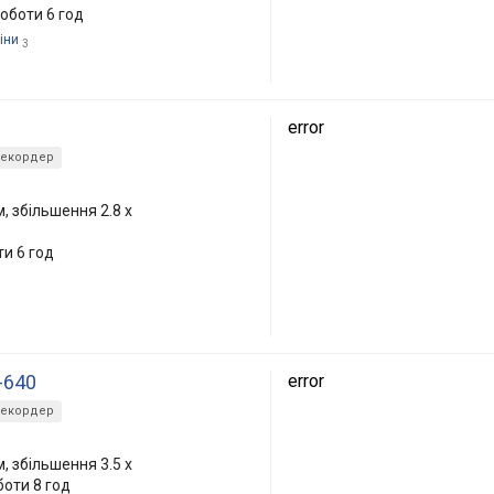
оботи 6 год
іни
3
error
рекордер
, збільшення 2.8 x
ти 6 год
-640
error
рекордер
, збільшення 3.5 x
боти 8 год