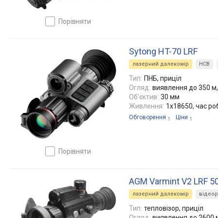
порівняти
Sytong HT-70 LRF
лазерний далекомір
НСВ
Тип:
ПНБ, приціл
Огляд:
виявлення до 350 м,
Об'єктив:
30 мм
Живлення:
1x18650, час ро
Обговорення
Ціни
1
1
порівняти
AGM Varmint V2 LRF 5
лазерний далекомір
відео
Тип:
тепловізор, приціл
Огляд:
виявлення до 2600 м