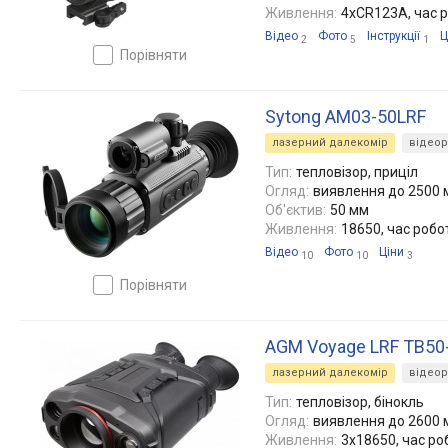
Живлення:
4xCR123A, час р
Відео
Фото
Інструкції
Ц
2
5
1
порівняти
Sytong AM03-50LRF
лазерний далекомір
відео
Тип:
тепловізор, приціл
Огляд:
виявлення до 2500 м
Об'єктив:
50 мм
Живлення:
18650, час робо
Відео
Фото
Ціни
10
10
3
порівняти
AGM Voyage LRF TB50
лазерний далекомір
відео
Тип:
тепловізор, бінокль
Огляд:
виявлення до 2600 м
Живлення:
3x18650, час ро