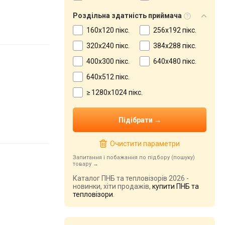
Роздільна здатність приймача
160x120 пікс.
256x192 пікс.
320x240 пікс.
384x288 пікс.
400x300 пікс.
640x480 пікс.
640x512 пікс.
≥ 1280x1024 пікс.
Очистити параметри
Запитання і побажання по підбору (пошуку)
товару
Каталог ПНБ та тепловізорів 2026 -
новинки, хіти продажів,
купити ПНБ та
тепловізори
.