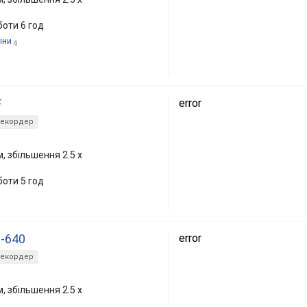
боти 6 год
іни
4
F
error
рекордер
, збільшення 2.5 x
боти 5 год
0-640
error
рекордер
, збільшення 2.5 x