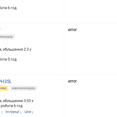
боти 6 год
F
error
рекордер
, збільшення 2.3 x
боти 5 год
 PH35L
error
омір
відеорекордер
, збільшення 3.03 x
 роботи 6 год
я
Інструкції
Ціни
1
2
2