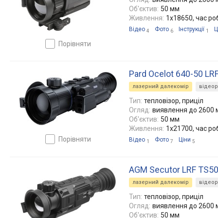
Об'єктив:
50 мм
Живлення:
1x18650, час ро
Відео
Фото
Інструкції
Ц
4
6
1
порівняти
Pard Ocelot 640-50 LR
лазерний далекомір
відео
Тип:
тепловізор, приціл
Огляд:
виявлення до 2600 м
Об'єктив:
50 мм
Живлення:
1x21700, час ро
порівняти
Відео
Фото
Ціни
1
7
5
AGM Secutor LRF TS5
лазерний далекомір
відео
Тип:
тепловізор, приціл
Огляд:
виявлення до 2600 м
Об'єктив:
50 мм