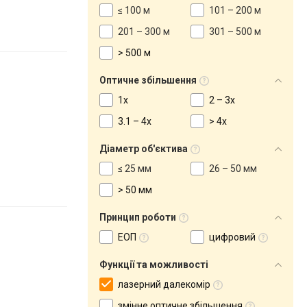
≤ 100 м
101 – 200 м
201 – 300 м
301 – 500 м
> 500 м
Оптичне збільшення
1х
2 – 3х
3.1 – 4х
> 4x
Діаметр об'єктива
≤ 25 мм
26 – 50 мм
> 50 мм
Принцип роботи
ЕОП
цифровий
Функції та можливості
лазерний далекомір
змінне оптичне збільшення