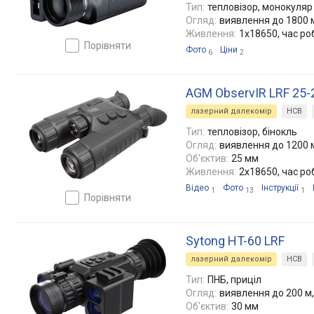
Тип:
тепловізор, монокуляр
Огляд:
виявлення до 1800 м
Живлення:
1x18650, час ро
порівняти
Фото
Ціни
6
2
AGM ObservIR LRF 25-
лазерний далекомір
НСВ
Тип:
тепловізор, бінокль
Огляд:
виявлення до 1200 м
Об'єктив:
25 мм
Живлення:
2x18650, час ро
Відео
Фото
Інструкції
1
13
1
порівняти
Sytong HT-60 LRF
лазерний далекомір
НСВ
Тип:
ПНБ, приціл
Огляд:
виявлення до 200 м,
Об'єктив:
30 мм