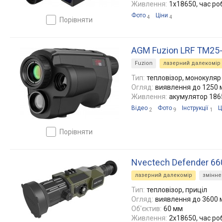
Живлення:
1x18650, час ро
Фото
Ціни
4
4
порівняти
AGM Fuzion LRF TM25
Fuzion
лазерний далекомір
Тип:
тепловізор, монокуляр
Огляд:
виявлення до 1250 м
Живлення:
акумулятор 1865
Відео
Фото
Інструкції
Ц
2
9
1
порівняти
Nvectech Defender 66
лазерний далекомір
змінне
Тип:
тепловізор, приціл
Огляд:
виявлення до 3600 м
Об'єктив:
60 мм
Живлення:
2x18650, час ро