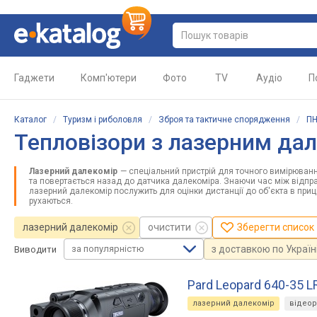
Гаджети
Комп'ютери
Фото
TV
Аудіо
П
Каталог
/
Туризм і риболовля
/
Зброя та тактичне спорядження
/
ПН
Тепловізори з лазерним да
Лазерний далекомір
— спеціальний пристрій для точного вимірюванн
та повертається назад до датчика далекоміра. Знаючи час між відп
лазерний далекомір послужить для оцінки дистанції до об'єкта в приці
рухаються.
лазерний далекомір
очистити
Зберегти список
за популярністю
з доставкою по Україн
Виводити
Pard Leopard 640-35 L
лазерний далекомір
відео