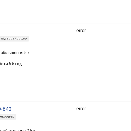
error
відеорекордер
 збільшення 5 x
боти 6.5 год
0-640
error
рекордер
, збільшення 2.5 x