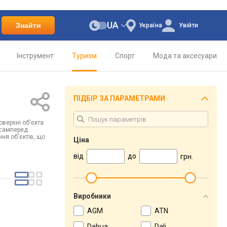
UA
Знайти
Україна
Увійти
Інструмент
Туризм
Спорт
Мода та аксесуари
ПІДБІР ЗА ПАРАМЕТРАМИ
оверхні об'єкта
асамперед
ня об'єктів, що
Ціна
від
до
грн.
Виробники
AGM
ATN
Dahua
Dali