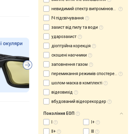
невидимий спектр випромінювання
ІЧ підсвічування
захист від пилу та води
ударозахист
діоптрійна корекція
скошені наочники
заповнення газом
перемикання режимів спостереження
шолом-маска в комплекті
відеовихід
вбудований відеорекордер
Покоління ЕОП
I
I+
II+
III