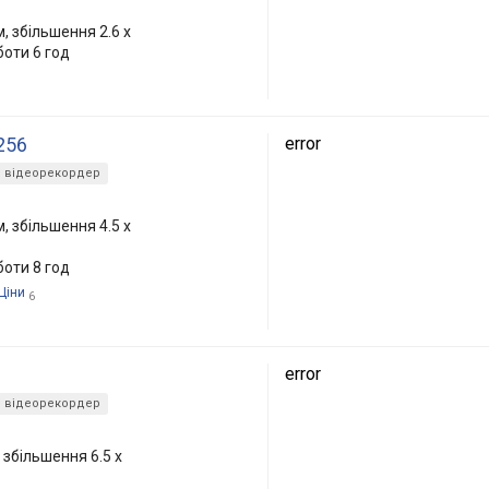
, збільшення 2.6 x
боти 6 год
256
error
відеорекордер
, збільшення 4.5 x
боти 8 год
Ціни
6
error
відеорекордер
 збільшення 6.5 x