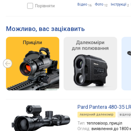
Відео
Фото
Інструкції
порівняти
16
12
2
Можливо, вас зацікавить
Pard Pantera 480-35 L
лазерний далекомір
відео
Тип:
тепловізор, приціл
Огляд:
виявлення до 1800 м