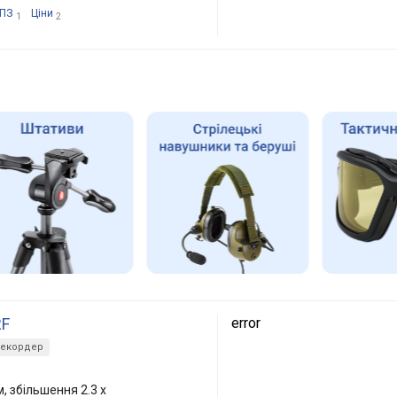
ПЗ
Ціни
1
2
RF
error
рекордер
, збільшення 2.3 x