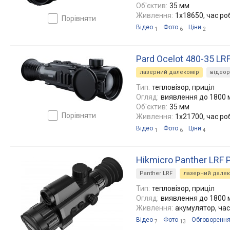
Об'єктив:
35 мм
Живлення:
1x18650, час ро
порівняти
Відео
Фото
Ціни
1
6
2
Pard Ocelot 480-35 LR
лазерний далекомір
відео
Тип:
тепловізор, приціл
Огляд:
виявлення до 1800 м
Об'єктив:
35 мм
порівняти
Живлення:
1x21700, час ро
Відео
Фото
Ціни
1
6
4
Hikmicro Panther LRF
Panther LRF
лазерний далек
Тип:
тепловізор, приціл
Огляд:
виявлення до 1800 м
Живлення:
акумулятор, час
Відео
Фото
Обговоренн
7
13