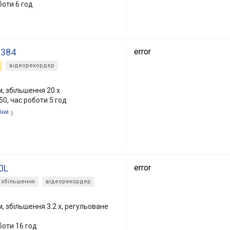
боти 6 год
-384
error
відеорекордер
, збільшення 20 x
0, час роботи 5 год
іни
3
0L
error
 збільшення
відеорекордер
, збільшення 3.2 x, регульоване
боти 16 год