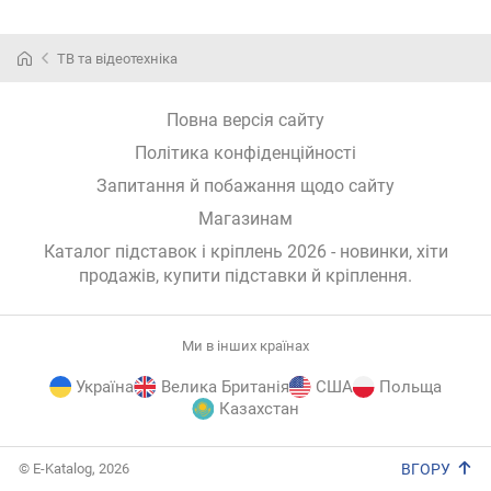
ТВ та відеотехніка
Повна версія сайту
Політика конфіденційності
Запитання й побажання щодо сайту
Магазинам
Каталог підставок і кріплень 2026 - новинки, хіти
продажів,
купити підставки й кріплення
.
Ми в інших країнах
Україна
Велика Британія
США
Польща
Казахстан
E-
© E-Katalog, 2026
ВГОРУ
Katalog