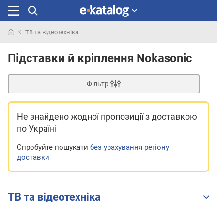
ТВ та відеотехніка
Шукали
раніше
Підставки й кріплення Nokasonic
Фільтр
Не знайдено жодної пропозиції
з доставкою
по Україні
Спробуйте пошукати
без урахування регіону
доставки
ТВ та відеотехніка