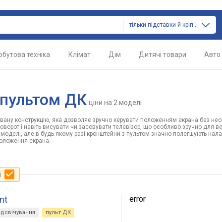
тільки підставки й кріплення
обутова техніка
Клімат
Дім
Дитячі товари
Авто
з пультом ДК
ціни
на 2 моделі
вану конструкцію, яка дозволяє зручно керувати положенням екрана без нео
ворот і навіть висувати чи засовувати телевізор, що особливо зручно для ве
 моделі, але в будь-якому разі кронштейни з пультом значно полегшують нал
 положення екрана.
і
nt
error
ідсвічування
пульт ДК