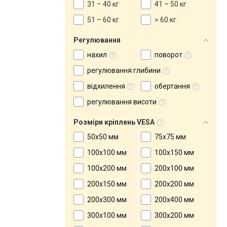
31 – 40 кг
41 – 50 кг
51 – 60 кг
> 60 кг
Регулювання
нахил
поворот
регулювання глибини
відхилення
обертання
регулювання висоти
Розміри кріплень VESA
50x50 мм
75x75 мм
100x100 мм
100x150 мм
100x200 мм
200x100 мм
200x150 мм
200x200 мм
200х300 мм
200x400 мм
300x100 мм
300x200 мм