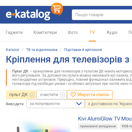
Гаджети
Комп'ютери
Фото
TV
Аудіо
П
Каталог
/
ТВ та відеотехніка
/
Підставки й кріплення
Кріплення для телевізорів 
Пульт ДК
— кронштейни для телевізорів з пультом ДК мають моторизо
його регулювати. За допомогою пульта можна змінювати кут нахилу, по
нестандартних установок. Природно, повний функціонал залежить від
телевізора під необхідні умови і особливо актуальні при частій зміні
пульт ДК
очистити
Зберегти список
за популярністю
з доставкою по Україн
Виводити
Kivi AlumiGlow TV Mou
приховане укладання
RGB п