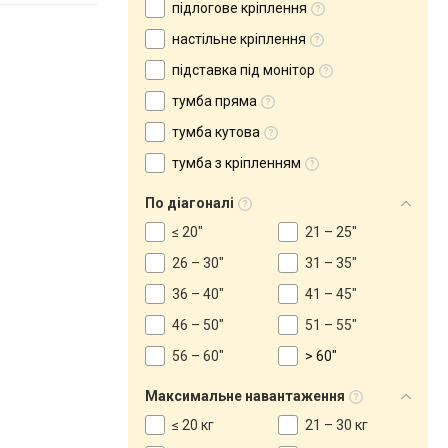
підлогове кріплення
настільне кріплення
підставка під монітор
тумба пряма
тумба кутова
тумба з кріпленням
По діагоналі
≤ 20"
21 – 25"
26 – 30"
31 – 35"
36 – 40"
41 – 45"
46 – 50"
51 – 55"
56 – 60"
> 60"
Максимальне навантаження
≤ 20 кг
21 – 30 кг