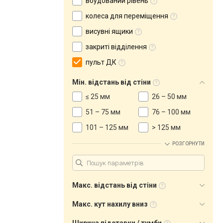
вбудований рівень
колеса для переміщення
висувні ящики
закриті відділення
пульт ДК
Мін. відстань від стіни
≤ 25 мм
26 – 50 мм
51 – 75 мм
76 – 100 мм
101 – 125 мм
> 125 мм
РОЗГОРНУТИ
Макс. відстань від стіни
Макс. кут нахилу вниз