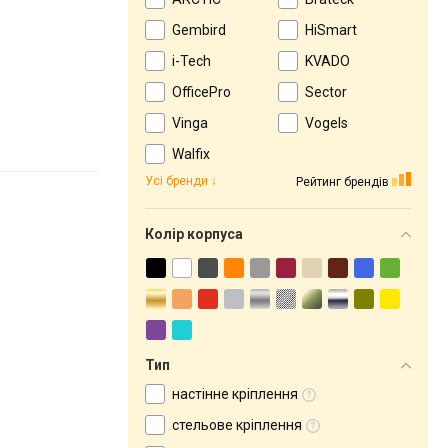
Gembird
HiSmart
i-Tech
KVADO
OfficePro
Sector
Vinga
Vogels
Walfix
Усі бренди
Рейтинг брендів
Колір корпуса
Тип
настінне кріплення
стельове кріплення