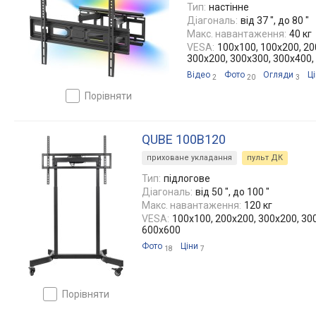
Тип:
настінне
Діагональ:
від 37 ", до 80 "
Макс. навантаження:
40 кг
VESA:
100x100, 100x200, 20
300x200, 300x300, 300x400,
Відео
Фото
Огляди
Ц
2
20
3
порівняти
QUBE 100B120
приховане укладання
пульт ДК
Тип:
підлогове
Діагональ:
від 50 ", до 100 "
Макс. навантаження:
120 кг
VESA:
100x100, 200x200, 300x200, 30
600х600
Фото
Ціни
18
7
порівняти