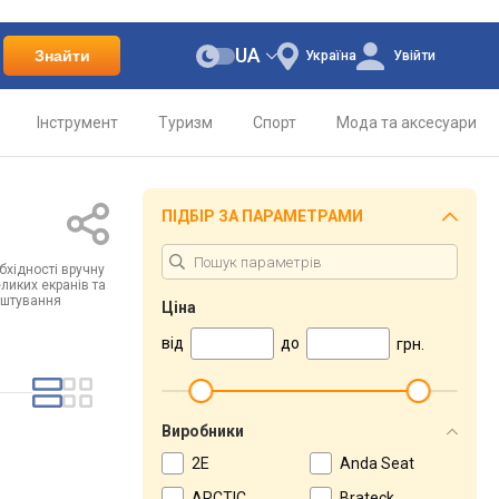
UA
Знайти
Україна
Увійти
Інструмент
Туризм
Спорт
Мода та аксесуари
ПІДБІР ЗА ПАРАМЕТРАМИ
бхідності вручну
ликих екранів та
аштування
Ціна
від
до
грн.
Виробники
2E
Anda Seat
ARCTIC
Brateck