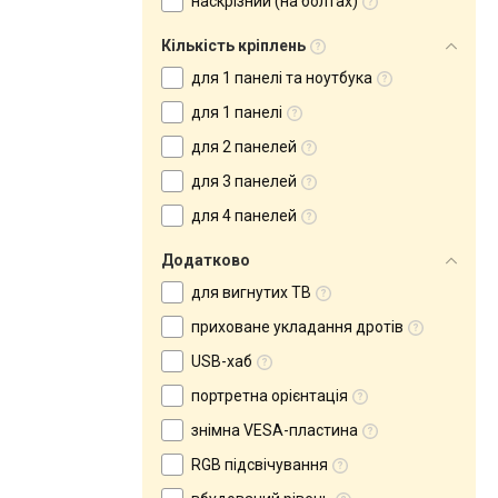
наскрізний (на болтах)
Кількість кріплень
для 1 панелі та ноутбука
для 1 панелі
для 2 панелей
для 3 панелей
для 4 панелей
Додатково
для вигнутих ТВ
приховане укладання дротів
USB-хаб
портретна орієнтація
знімна VESA-пластина
RGB підсвічування