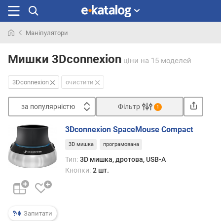
Маніпулятори
Шукали
раніше
Мишки 3Dconnexion
ціни
на 15 моделей
3Dconnexion
очистити
за популярністю
Фільтр
1
Сортувати
3Dconnexion SpaceMouse Compact
з
3D мишка
програмована
а
п
Тип:
3D мишка, дротова, USB-A
о
Кнопки:
2 шт.
п
у
л
я
Запитати
р