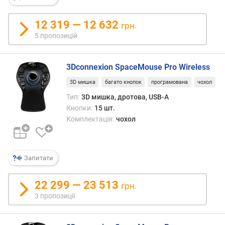
в
и
х
12 319 — 12 632
грн.
5 пропозицій
з
а
в
3Dconnexion SpaceMouse Pro Wireless
і
3D мишка
багато кнопок
програмована
чохол
д
г
Тип:
3D мишка, дротова, USB-A
у
Кнопки:
15 шт.
к
Комплектація:
чохол
а
м
и
Запитати
з
а
22 299 — 23 513
грн.
д
3 пропозиції
а
т
о