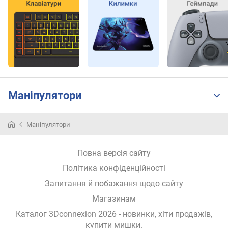
о
р
а
(
D
P
I
)
Маніпулятори
м
а
Маніпулятори
к
с
.
Повна версія сайту
п
Політика конфіденційності
р
и
Запитання й побажання щодо сайту
с
Магазинам
к
о
Каталог 3Dconnexion 2026
- новинки, хіти продажів,
р
купити мишки
.