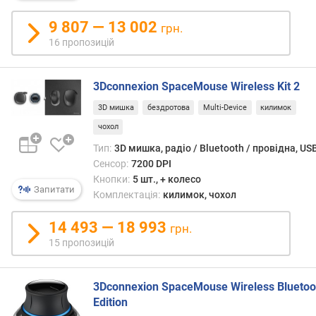
н
9 807 — 13 002
і
грн.
с
16 пропозицій
т
ю
3Dconnexion SpaceMouse Wireless Kit 2
в
3D мишка
бездротова
Multi-Device
килимок
і
чохол
д
д
Тип:
3D мишка, радіо / Bluetooth / провідна, US
е
Сенсор:
7200 DPI
ш
Кнопки:
5 шт., + колесо
е
Запитати
Комплектація:
килимок, чохол
в
и
14 493 — 18 993
грн.
х
15 пропозицій
д
о
д
3Dconnexion SpaceMouse Wireless Bluetoo
о
Edition
р