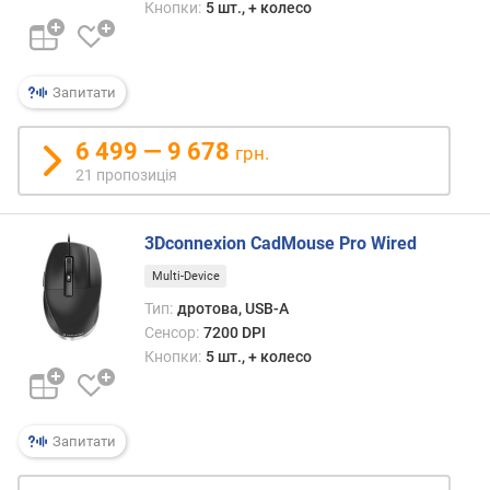
Кнопки:
5 шт., + колесо
з
н
а
ч
Запитати
е
н
6 499 — 9 678
н
грн.
я
21 пропозиція
в
и
3Dconnexion CadMouse Pro Wired
р
Multi-Device
о
б
Тип:
дротова, USB-A
н
Сенсор:
7200 DPI
и
Кнопки:
5 шт., + колесо
к
с
е
Запитати
н
с