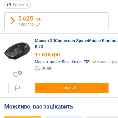
р
Запитати
о
з
5 625
д
грн.
і
1 пропозиція
л
ь
н
Мишка 3DConnexion SpaceMouse Bluetoot
а
Kit 2
з
17 518
грн.
д
Маркетплейс: Rozetka.ua IZIZI
а
З нами 7 рок
т
(Київ)
н
і
с
Купити!
т
ь
с
Можливо, вас зацікавить
е
н
с