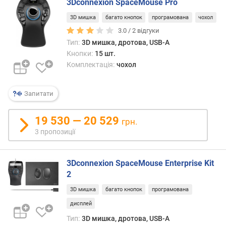
3Dconnexion SpaceMouse Pro
ю
д
3D мишка
багато кнопок
програмована
чохол
о
3.0 /
2
відгуки
д
Тип:
3D мишка, дротова, USB-A
а
Кнопки:
15 шт.
в
Комплектація:
чохол
а
н
н
Запитати
я
19 530 — 20 529
грн.
з
3 пропозиції
а
к
і
3Dconnexion SpaceMouse Enterprise Kit
л
2
ь
к
3D мишка
багато кнопок
програмована
і
дисплей
с
т
Тип:
3D мишка, дротова, USB-A