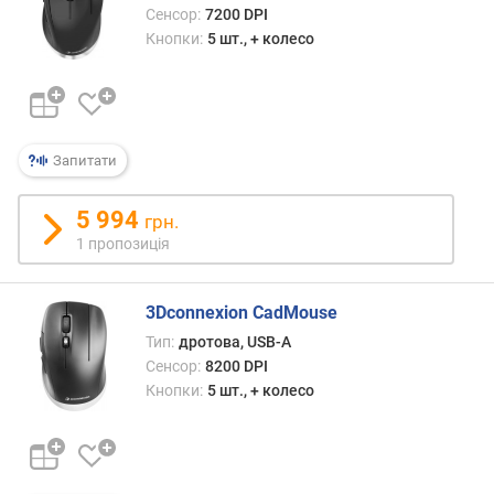
Сенсор:
7200 DPI
с
т
Кнопки:
5 шт., + колесо
ь
с
е
н
с
Запитати
о
р
5 994
грн.
а
1 пропозиція
(
D
P
3Dconnexion CadMouse
I
)
Тип:
дротова, USB-A
Сенсор:
8200 DPI
м
Кнопки:
5 шт., + колесо
а
к
с
.