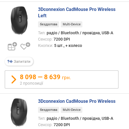
e
3Dconnexion CadMouse Pro Wireless
t
Left
o
o
бездротова
Multi-Device
t
Тип:
радіо / Bluetooth / провідна, USB-A
h
Сенсор:
7200 DPI
Кнопки:
5 шт., + колесо
т
е
х
Запитати
н
о
8 098 — 8 639
грн.
л
2 пропозиції
о
г
і
3Dconnexion CadMouse Pro Wireless
я
бездротова
Multi-Device
п
Тип:
радіо / Bluetooth / провідна, USB-A
р
Сенсор:
7200 DPI
и