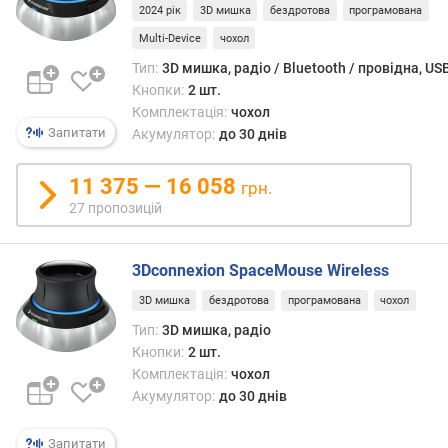
о
2024 рік
3D мишка
бездротова
програмована
г
Multi-Device
чохол
и
Тип:
3D мишка, радіо / Bluetooth / провідна, US
х
Кнопки:
2 шт.
Комплектація:
чохол
в
Запитати
і
Акумулятор:
до 30 днів
д
д
11 375 — 16 058
грн.
о
27 пропозицій
р
о
г
3Dconnexion SpaceMouse Wireless
и
х
3D мишка
бездротова
програмована
чохол
д
Тип:
3D мишка, радіо
о
Кнопки:
2 шт.
д
Комплектація:
чохол
е
Акумулятор:
до 30 днів
ш
е
Запитати