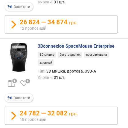
ю
Кнопки:
31 шт.
Запитати
п
р
о
26 824 — 34 874
грн.
п
12 пропозицій
о
з
и
3Dconnexion SpaceMouse Enterprise
ц
3D мишка
багато кнопок
програмована
і
й
дисплей
Тип:
3D мишка, дротова, USB-A
Кнопки:
31 шт.
в
е
р
с
Запитати
і
я
24 782 — 32 082
грн.
B
18 пропозицій
l
u